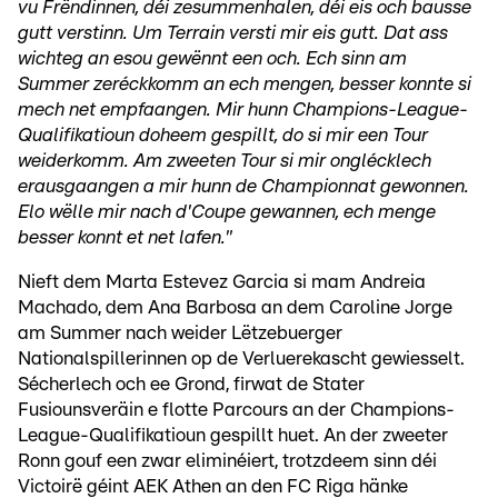
vu Frëndinnen, déi zesummenhalen, déi eis och bausse
gutt verstinn. Um Terrain versti mir eis gutt. Dat ass
wichteg an esou gewënnt een och. Ech sinn am
Summer zeréckkomm an ech mengen, besser konnte si
mech net empfaangen. Mir hunn Champions-League-
Qualifikatioun doheem gespillt, do si mir een Tour
weiderkomm. Am zweeten Tour si mir onglécklech
erausgaangen a mir hunn de Championnat gewonnen.
Elo wëlle mir nach d'Coupe gewannen, ech menge
besser konnt et net lafen."
Nieft dem Marta Estevez Garcia si mam Andreia
Machado, dem Ana Barbosa an dem Caroline Jorge
am Summer nach weider Lëtzebuerger
Nationalspillerinnen op de Verluerekascht gewiesselt.
Sécherlech och ee Grond, firwat de Stater
Fusiounsveräin e flotte Parcours an der Champions-
League-Qualifikatioun gespillt huet. An der zweeter
Ronn gouf een zwar eliminéiert, trotzdeem sinn déi
Victoirë géint AEK Athen an den FC Riga hänke