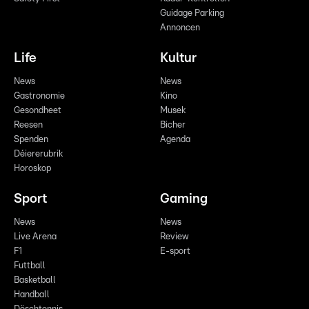
Guidage Parking
Annoncen
Life
Kultur
News
News
Gastronomie
Kino
Gesondheet
Musek
Reesen
Bicher
Spenden
Agenda
Déiererubrik
Horoskop
Sport
Gaming
News
News
Live Arena
Review
F1
E-sport
Futtball
Basketball
Handball