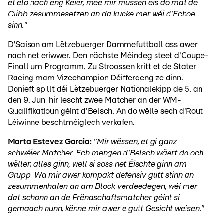
et elo nach eng Kéier, mee mir mussen eis do mat de
Clibb zesummesetzen an da kucke mer wéi d'Echoe
sinn."
D'Saison am Lëtzebuerger Dammefuttball ass awer
nach net eriwwer. Den nächste Méindeg steet d'Coupe-
Finall um Programm. Zu Stroossen kritt et de Stater
Racing mam Vizechampion Déifferdeng ze dinn.
Donieft spillt déi Lëtzebuerger Nationalekipp de 5. an
den 9. Juni hir lescht zwee Matcher an der WM-
Qualifikatioun géint d'Belsch. An do wëlle sech d'Rout
Léiwinne beschtméiglech verkafen.
Marta Estevez Garcia:
"Mir wëssen, et gi ganz
schwéier Matcher. Ech mengen d'Belsch wäert do och
wëllen alles ginn, well si soss net Éischte ginn am
Grupp. Wa mir awer kompakt defensiv gutt stinn an
zesummenhalen an am Block verdeedegen, wéi mer
dat schonn an de Frëndschaftsmatcher géint si
gemaach hunn, kënne mir awer e gutt Gesicht weisen."