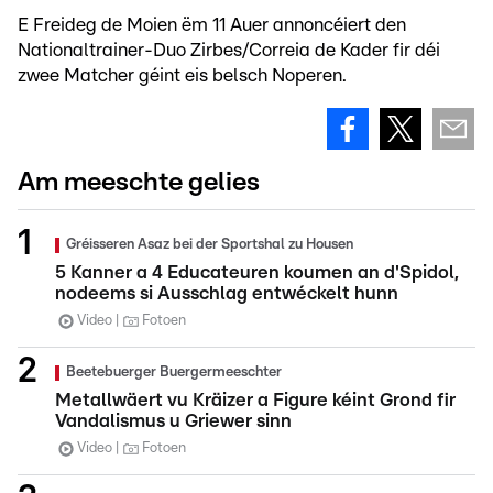
E Freideg de Moien ëm 11 Auer annoncéiert den
Nationaltrainer-Duo Zirbes/Correia de Kader fir déi
zwee Matcher géint eis belsch Noperen.
Am meeschte gelies
Gréisseren Asaz bei der Sportshal zu Housen
5 Kanner a 4 Educateuren koumen an d'Spidol,
nodeems si Ausschlag entwéckelt hunn
Video
Fotoen
Beetebuerger Buergermeeschter
Metallwäert vu Kräizer a Figure kéint Grond fir
Vandalismus u Griewer sinn
Video
Fotoen