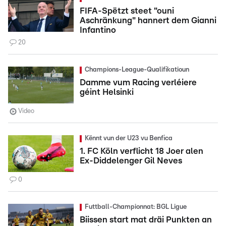
FIFA-Spëtzt steet "ouni
Aschränkung" hannert dem Gianni
Infantino
20
Champions-League-Qualifikatioun
Damme vum Racing verléiere
géint Helsinki
Video
Kënnt vun der U23 vu Benfica
1. FC Köln verflicht 18 Joer alen
Ex-Diddelenger Gil Neves
0
Futtball-Championnat: BGL Ligue
Biissen start mat dräi Punkten an