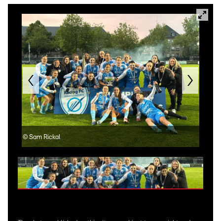
©
Sam Rickal
©
Sa