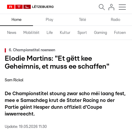
Home
Play
Télé
Radio
News
Mobilitéit
Life
Kultur
Sport
Gaming
Fotoen
6. Championstitel noeneen
Elodie Martins: "Et gëtt kee
Geheimnis, et muss ee schaffen"
Sam Rickal
De Championstitel stoung zwar scho méi laang fest,
mee e Samschdeg krut de Stater Racing no der
Partie géint Hesper dunn offiziell d'Coupe
iwwerreecht.
Update:
19.05.2026 11:30