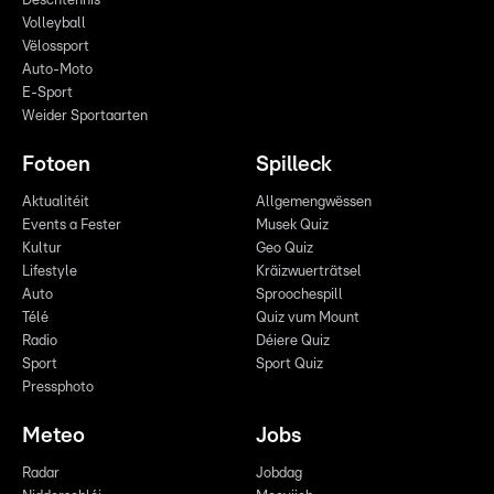
Dëschtennis
Volleyball
Vëlossport
Auto-Moto
E-Sport
Weider Sportaarten
Fotoen
Spilleck
Aktualitéit
Allgemengwëssen
Events a Fester
Musek Quiz
Kultur
Geo Quiz
Lifestyle
Kräizwuerträtsel
Auto
Sproochespill
Télé
Quiz vum Mount
Radio
Déiere Quiz
Sport
Sport Quiz
Pressphoto
Meteo
Jobs
Radar
Jobdag