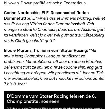
bliwwen. Dovun profitéiert och d'Federatioun.
Carine Nardecchia, FLF-Responsabel fir den
Dammefuttball:
"Fir eis ass et immens wichteg, well et
ass fir eis eng Vitrinn fir den Dammefussball. Ech
mengen e staarke Champion, deen eis am Ausland gutt
ka vertrieden, weist jo awer wéi gutt datt zu Lëtzebuerg
an de Clibb geschafft gëtt."
Elodie Martins, Trainerin vum Stater Racing:
"Mir
spille keng Champions League, fir näischt ze
probéieren. Mir probéieren all Joer an deene Matcher,
déi enorm flott ze spillen a fir ze coache sinn, eng gutt
Leeschtung ze bréngen. Mir probéieren all Joer en Tick
méi erauszehuelen, mee dat maache mir schonn zanter
7 bis 8 Joer."
D'Damme vum Stater Racing feieren de 6.
Championstitel noeneen