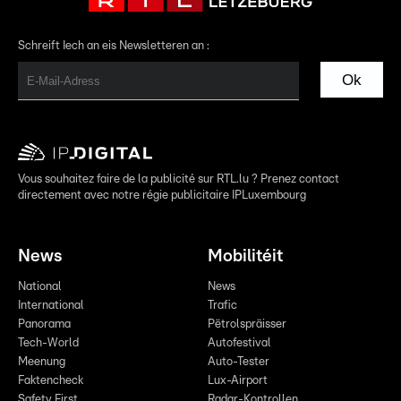
Schreift Iech an eis Newsletteren an :
Ok
Vous souhaitez faire de la publicité sur RTL.lu ? Prenez contact
directement avec notre régie publicitaire IPLuxembourg
News
Mobilitéit
National
News
International
Trafic
Panorama
Pëtrolspräisser
Tech-World
Autofestival
Meenung
Auto-Tester
Faktencheck
Lux-Airport
Safety First
Radar-Kontrollen