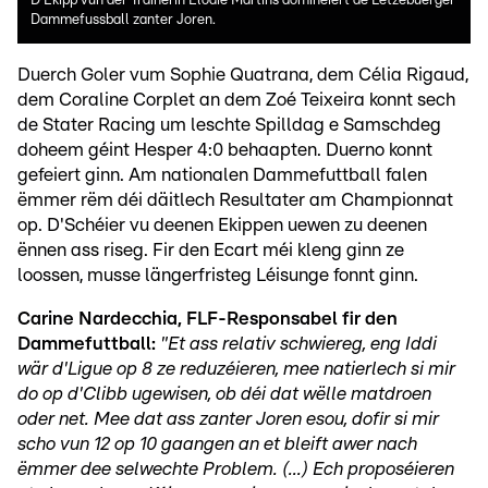
D'Ekipp vun der Trainerin Elodie Martins dominéiert de Lëtzebuerger
Dammefussball zanter Joren.
Duerch Goler vum Sophie Quatrana, dem Célia Rigaud,
dem Coraline Corplet an dem Zoé Teixeira konnt sech
de Stater Racing um leschte Spilldag e Samschdeg
doheem géint Hesper 4:0 behaapten. Duerno konnt
gefeiert ginn. Am nationalen Dammefuttball falen
ëmmer rëm déi däitlech Resultater am Championnat
op. D'Schéier vu deenen Ekippen uewen zu deenen
ënnen ass riseg. Fir den Ecart méi kleng ginn ze
loossen, musse längerfristeg Léisunge fonnt ginn.
Carine Nardecchia, FLF-Responsabel fir den
Dammefuttball:
"Et ass relativ schwiereg, eng Iddi
wär d'Ligue op 8 ze reduzéieren, mee natierlech si mir
do op d'Clibb ugewisen, ob déi dat wëlle matdroen
oder net. Mee dat ass zanter Joren esou, dofir si mir
scho vun 12 op 10 gaangen an et bleift awer nach
ëmmer dee selwechte Problem. (...) Ech proposéieren