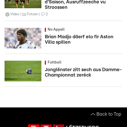
d'Saison, Ausruffzeeche vu
Stroossen
Video
Fotoen
2
No Appell
Brian Madjo däerf elo fir Aston
Villa spillen
Futtball
Jonglënster zitt sech aus Damme-
Championnat zeréck
Back to Top