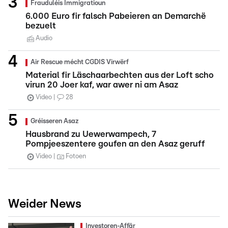
Frauduléis Immigratioun
6.000 Euro fir falsch Pabeieren an Demarchë
bezuelt
Audio
Air Rescue mécht CGDIS Virwërf
Material fir Läschaarbechten aus der Loft scho
virun 20 Joer kaf, war awer ni am Asaz
Video
28
Gréisseren Asaz
Hausbrand zu Uewerwampech, 7
Pompjeeszentere goufen an den Asaz geruff
Video
Fotoen
Weider News
Investoren-Affär