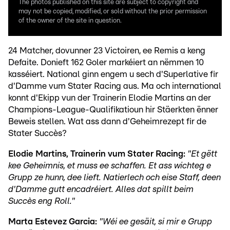
The photos published on this site are subject to copyright and
may not be copied, modified, or sold without the prior permission
of the owner of the site in question.
24 Matcher, dovunner 23 Victoiren, ee Remis a keng
Defaite. Donieft 162 Goler markéiert an nëmmen 10
kasséiert. National ginn engem u sech d'Superlative fir
d'Damme vum Stater Racing aus. Ma och international
konnt d'Ekipp vun der Trainerin Elodie Martins an der
Champions-League-Qualifikatioun hir Stäerkten ënner
Beweis stellen. Wat ass dann d'Geheimrezept fir de
Stater Succès?
Elodie Martins, Trainerin vum Stater Racing:
"Et gëtt
kee Geheimnis, et muss ee schaffen. Et ass wichteg e
Grupp ze hunn, dee lieft. Natierlech och eise Staff, deen
d'Damme gutt encadréiert. Alles dat spillt beim
Succès eng Roll."
Marta Estevez Garcia:
"Wéi ee gesäit, si mir e Grupp