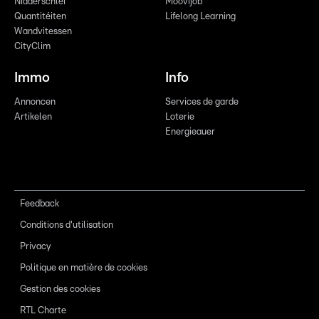
Nidderschléi
Moovijob
Quantitéiten
Lifelong Learning
Wandvitessen
CityClim
Immo
Info
Annoncen
Services de garde
Artikelen
Loterie
Energieauer
Feedback
Conditions d'utilisation
Privacy
Politique en matière de cookies
Gestion des cookies
RTL Charte