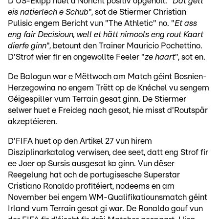
D'US-Ekipp huet d'Noricht positiv opgeholl. "
Dat gëtt
eis natierlech e Schub
", sot de Stiermer Christian
Pulisic engem Bericht vun "The Athletic" no. "
Et ass
eng fair Decisioun, well et hätt nimools eng rout Kaart
dierfe ginn
", betount den Trainer Mauricio Pochettino.
D'Strof wier fir en ongewollte Feeler "
ze haart
", sot en.
De Balogun war e Mëttwoch am Match géint Bosnien-
Herzegowina no engem Trëtt op de Knéchel vu sengem
Géigespiller vum Terrain gesat ginn. De Stiermer
selwer huet e Freideg nach gesot, hie misst d'Routspär
akzeptéieren.
D'FIFA huet op den Artikel 27 vun hirem
Disziplinarkatalog verwisen, dee seet, datt eng Strof fir
ee Joer op Sursis ausgesat ka ginn. Vun dëser
Reegelung hat och de portugisesche Superstar
Cristiano Ronaldo profitéiert, nodeems en am
November bei engem WM-Qualifikatiounsmatch géint
Irland vum Terrain gesat gi war. De Ronaldo gouf vun