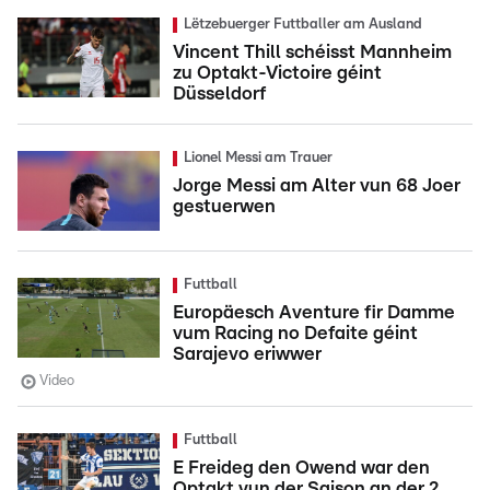
Lëtzebuerger Futtballer am Ausland
Vincent Thill schéisst Mannheim
zu Optakt-Victoire géint
Düsseldorf
Lionel Messi am Trauer
Jorge Messi am Alter vun 68 Joer
gestuerwen
Futtball
Europäesch Aventure fir Damme
vum Racing no Defaite géint
Sarajevo eriwwer
Video
Futtball
E Freideg den Owend war den
Optakt vun der Saison an der 2.