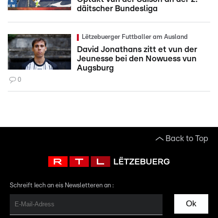
däitscher Bundesliga
Lëtzebuerger Futtballer am Ausland
David Jonathans zitt et vun der
Jeunesse bei den Nowuess vun
Augsburg
0
Back to Top
Schreift Iech an eis Newsletteren an :
Ok