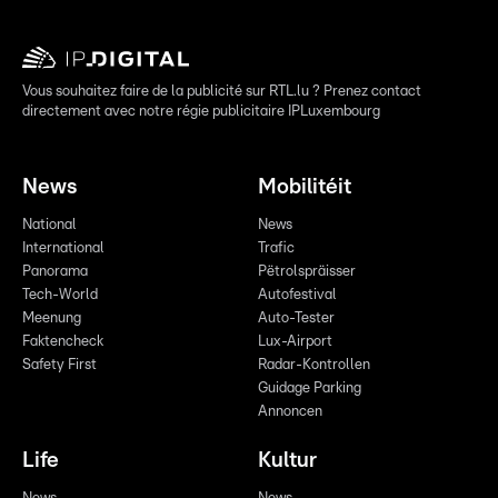
Vous souhaitez faire de la publicité sur RTL.lu ? Prenez contact
directement avec notre régie publicitaire IPLuxembourg
News
Mobilitéit
National
News
International
Trafic
Panorama
Pëtrolspräisser
Tech-World
Autofestival
Meenung
Auto-Tester
Faktencheck
Lux-Airport
Safety First
Radar-Kontrollen
Guidage Parking
Annoncen
Life
Kultur