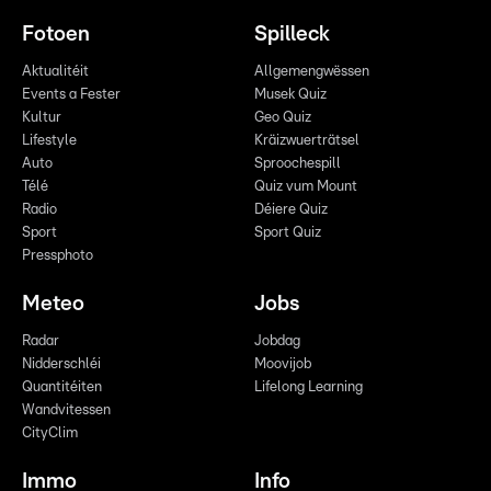
Fotoen
Spilleck
Aktualitéit
Allgemengwëssen
Events a Fester
Musek Quiz
Kultur
Geo Quiz
Lifestyle
Kräizwuerträtsel
Auto
Sproochespill
Télé
Quiz vum Mount
Radio
Déiere Quiz
Sport
Sport Quiz
Pressphoto
Meteo
Jobs
Radar
Jobdag
Nidderschléi
Moovijob
Quantitéiten
Lifelong Learning
Wandvitessen
CityClim
Immo
Info