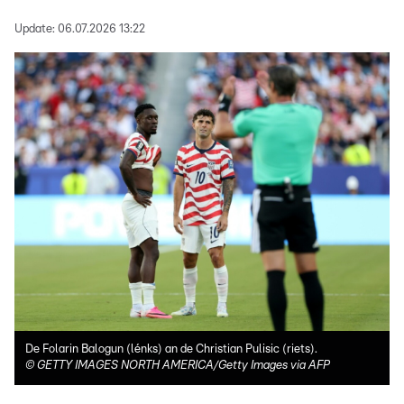
Update:
06.07.2026 13:22
De Folarin Balogun (lénks) an de Christian Pulisic (riets).
©
GETTY IMAGES NORTH AMERICA/Getty Images via AFP