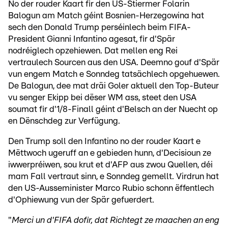
No der rouder Kaart fir den US-Stiermer Folarin
Balogun am Match géint Bosnien-Herzegowina hat
sech den Donald Trump perséinlech beim FIFA-
President Gianni Infantino agesat, fir d'Spär
nodréiglech opzehiewen. Dat mellen eng Rei
vertraulech Sourcen aus den USA. Deemno gouf d'Spär
vun engem Match e Sonndeg tatsächlech opgehuewen.
De Balogun, dee mat dräi Goler aktuell den Top-Buteur
vu senger Ekipp bei dëser WM ass, steet den USA
soumat fir d'1/8-Finall géint d'Belsch an der Nuecht op
en Dënschdeg zur Verfügung.
Den Trump soll den Infantino no der rouder Kaart e
Mëttwoch ugeruff an e gebieden hunn, d'Decisioun ze
iwwerpréiwen, sou krut et d'AFP aus zwou Quellen, déi
mam Fall vertraut sinn, e Sonndeg gemellt. Virdrun hat
den US-Ausseminister Marco Rubio schonn ëffentlech
d'Ophiewung vun der Spär gefuerdert.
"
Merci un d'FIFA dofir, dat Richtegt ze maachen an eng