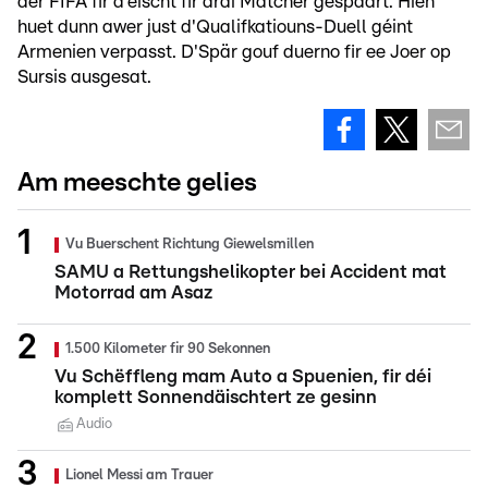
der FIFA fir d'éischt fir dräi Matcher gespaart. Hien
huet dunn awer just d'Qualifkatiouns-Duell géint
Armenien verpasst. D'Spär gouf duerno fir ee Joer op
Sursis ausgesat.
Am meeschte gelies
Vu Buerschent Richtung Giewelsmillen
SAMU a Rettungshelikopter bei Accident mat
Motorrad am Asaz
1.500 Kilometer fir 90 Sekonnen
Vu Schëffleng mam Auto a Spuenien, fir déi
komplett Sonnendäischtert ze gesinn
Audio
Lionel Messi am Trauer