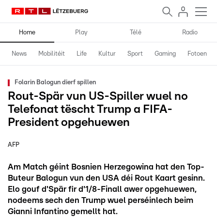
Home
Play
Télé
Radio
News
Mobilitéit
Life
Kultur
Sport
Gaming
Fotoen
Folarin Balogun dierf spillen
Rout-Spär vun US-Spiller wuel no
Telefonat tëscht Trump a FIFA-
President opgehuewen
AFP
Am Match géint Bosnien Herzegowina hat den Top-
Buteur Balogun vun den USA déi Rout Kaart gesinn.
Elo gouf d'Spär fir d'1/8-Finall awer opgehuewen,
nodeems sech den Trump wuel perséinlech beim
Gianni Infantino gemellt hat.