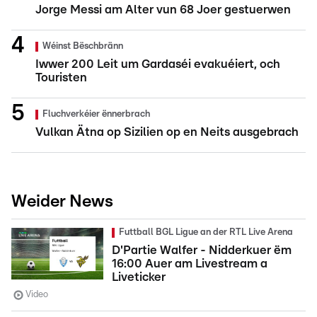
Jorge Messi am Alter vun 68 Joer gestuerwen
Wéinst Bëschbränn
Iwwer 200 Leit um Gardaséi evakuéiert, och
Touristen
Fluchverkéier ënnerbrach
Vulkan Ätna op Sizilien op en Neits ausgebrach
Weider News
Futtball BGL Ligue an der RTL Live Arena
D'Partie Walfer - Nidderkuer ëm
16:00 Auer am Livestream a
Liveticker
Video