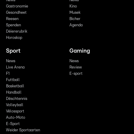
News
News
Gastronomie
Kino
Gesondheet
Musek
Reesen
Bicher
Spenden
Agenda
Déiererubrik
Horoskop
Sport
Gaming
News
News
Live Arena
Review
F1
E-sport
Futtball
Basketball
Handball
Dëschtennis
Volleyball
Vëlossport
Auto-Moto
E-Sport
Weider Sportaarten