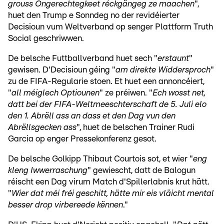
grouss Ongerechtegkeet réckgängeg ze maachen
",
huet den Trump e Sonndeg no der revidéierter
Decisioun vum Weltverband op senger Plattform Truth
Social geschriwwen.
De belsche Futtballverband huet sech "
erstaunt
"
gewisen. D'Decisioun géing "
am direkte Widdersproch
"
zu de FIFA-Regularie stoen. Et huet een annoncéiert,
"
all méiglech Optiounen
" ze préiwen. "
Ech wosst net,
datt bei der FIFA-Weltmeeschterschaft de 5. Juli elo
den 1. Abrëll ass an dass et den Dag vun den
Abrëllsgecken ass
", huet de belschen Trainer Rudi
Garcia op enger Pressekonferenz gesot.
De belsche Golkipp Thibaut Courtois sot, et wier "
eng
kleng Iwwerraschung
" gewiescht, datt de Balogun
réischt een Dag virum Match d'Spillerlabnis krut hätt.
"
Wier dat méi fréi geschitt, hätte mir eis vläicht mental
besser drop virbereede kënnen
."