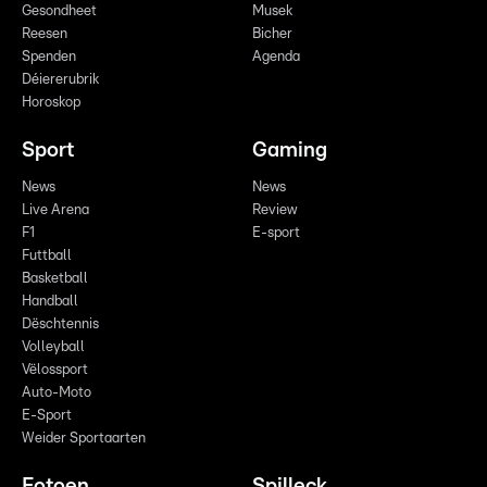
Gesondheet
Musek
Reesen
Bicher
Spenden
Agenda
Déiererubrik
Horoskop
Sport
Gaming
News
News
Live Arena
Review
F1
E-sport
Futtball
Basketball
Handball
Dëschtennis
Volleyball
Vëlossport
Auto-Moto
E-Sport
Weider Sportaarten
Fotoen
Spilleck