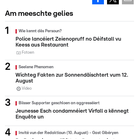
Am meeschte gelies
Wie kennt dës Persoun?
Police lancéiert Zeienopruff no Déifstall vu
Keess aus Restaurant
Fotoen
Seelene Phenomen
Wichteg Fakten zur Sonnendäischtert vum 12.
August
Video
Biisser Supporter geschloen an aggresséiert
Jeunesse Esch condamnéiert Virfall a kënnegt
Enquête un
Invité vun der Redaktioun (10. August) - Gast Gibéryen