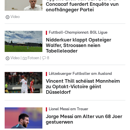
Concacaf fuerdert Enquête vun
onofhängeger Partei
Video
Futtball-Championnat: BGL Ligue
Nidderkuer klappt Opsteiger
Walfer, Stroossen neien
Tabelleleader
Video
Fotoen
8
Lëtzebuerger Futtballer am Ausland
Vincent Thill schéisst Mannheim
zu Optakt-Victoire géint
Düsseldorf
Lionel Messi am Trauer
Jorge Messi am Alter vun 68 Joer
gestuerwen