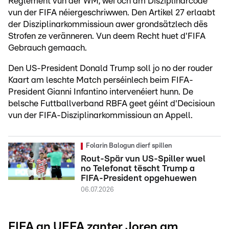
Reglement vun der WM, wéi och am Disziplinarcode
vun der FIFA néiergeschriwwen. Den Artikel 27 erlaabt
der Disziplinarkommissioun awer grondsätzlech dës
Strofen ze veränneren. Vun deem Recht huet d'FIFA
Gebrauch gemaach.
Den US-President Donald Trump soll jo no der rouder
Kaart am leschte Match perséinlech beim FIFA-
President Gianni Infantino intervenéiert hunn. De
belsche Futtballverband RBFA geet géint d'Decisioun
vun der FIFA-Disziplinarkommissioun an Appell.
Folarin Balogun dierf spillen
Rout-Spär vun US-Spiller wuel
no Telefonat tëscht Trump a
FIFA-President opgehuewen
06.07.2026
FIFA an UEFA zanter Joren am