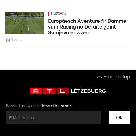
Futtball
Europäesch Aventure fir Damme
vum Racing no Defaite géint
Sarajevo eriwwer
Video
Back to Top
Schreift Iech an eis Newsletteren an :
Ok