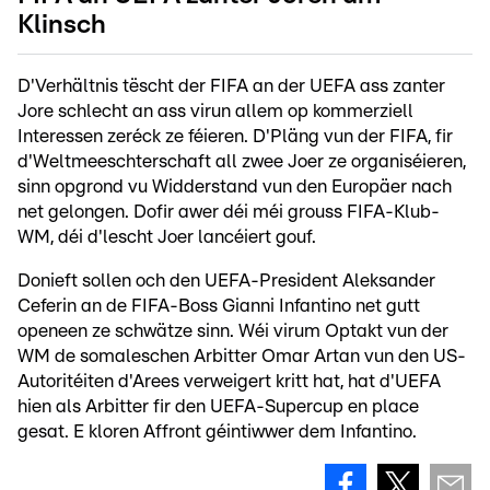
Klinsch
D'Verhältnis tëscht der FIFA an der UEFA ass zanter
Jore schlecht an ass virun allem op kommerziell
Interessen zeréck ze féieren. D'Pläng vun der FIFA, fir
d'Weltmeeschterschaft all zwee Joer ze organiséieren,
sinn opgrond vu Widderstand vun den Europäer nach
net gelongen. Dofir awer déi méi grouss FIFA-Klub-
WM, déi d'lescht Joer lancéiert gouf.
Donieft sollen och den UEFA-President Aleksander
Ceferin an de FIFA-Boss Gianni Infantino net gutt
openeen ze schwätze sinn. Wéi virum Optakt vun der
WM de somaleschen Arbitter Omar Artan vun den US-
Autoritéiten d'Arees verweigert kritt hat, hat d'UEFA
hien als Arbitter fir den UEFA-Supercup en place
gesat. E kloren Affront géintiwwer dem Infantino.