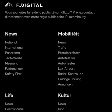
Vous souhaitez faire de la publicité sur RTL.lu ? Prenez contact
directement avec notre régie publicitaire IPLuxembourg
News
Mobilitéit
National
News
International
Trafic
Panorama
Pëtrolspräisser
Tech-World
Autofestival
Meenung
Auto-Tester
Faktencheck
Lux-Airport
Safety First
Radar-Kontrollen
Guidage Parking
Annoncen
Life
Kultur
News
News
Gastronomie
Kino