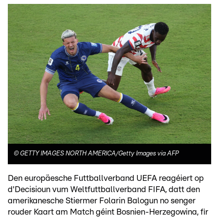
©
GETTY IMAGES NORTH AMERICA/Getty Images via AFP
Den europäesche Futtballverband UEFA reagéiert op
d'Decisioun vum Weltfuttballverband FIFA, datt den
amerikanesche Stiermer Folarin Balogun no senger
rouder Kaart am Match géint Bosnien-Herzegowina, fir