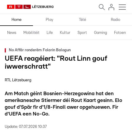
Home
Play
Télé
Radio
News
Mobilitéit
Life
Kultur
Sport
Gaming
Fotoen
No Affär ronderëm Folarin Balogun
UEFA reagéiert: "Rout Linn gouf
iwwerschratt"
RTL Lëtzebuerg
Am Match géint Bosnien-Herzegowina hat den
amerikanesche Stiermer déi Rout Kaart gesinn. Elo
gouf d'Spär fir d'1/8-Finall awer opgehuewen. Fir
d'UEFA een No-Go.
Update:
07.07.2026 10:37