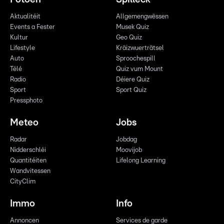
Aktualitéit
Allgemengwëssen
Events a Fester
Musek Quiz
Kultur
Geo Quiz
Lifestyle
Kräizwuerträtsel
Auto
Sproochespill
Télé
Quiz vum Mount
Radio
Déiere Quiz
Sport
Sport Quiz
Pressphoto
Meteo
Jobs
Radar
Jobdag
Nidderschléi
Moovijob
Quantitéiten
Lifelong Learning
Wandvitessen
CityClim
Immo
Info
Annoncen
Services de garde