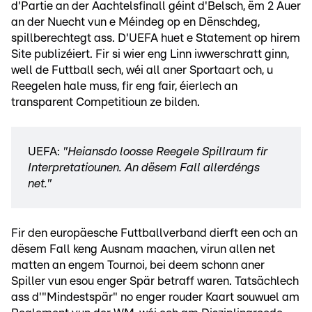
d'Partie an der Aachtelsfinall géint d'Belsch, ëm 2 Auer
an der Nuecht vun e Méindeg op en Dënschdeg,
spillberechtegt ass. D'UEFA huet e Statement op hirem
Site publizéiert. Fir si wier eng Linn iwwerschratt ginn,
well de Futtball sech, wéi all aner Sportaart och, u
Reegelen hale muss, fir eng fair, éierlech an
transparent Competitioun ze bilden.
UEFA:
"Heiansdo loosse Reegele Spillraum fir
Interpretatiounen. An dësem Fall allerdéngs
net."
Fir den europäesche Futtballverband dierft een och an
dësem Fall keng Ausnam maachen, virun allen net
matten an engem Tournoi, bei deem schonn aner
Spiller vun esou enger Spär betraff waren. Tatsächlech
ass d'"Mindestspär" no enger rouder Kaart souwuel am