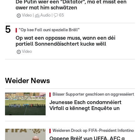
De Putin wier een "Diktator", ma et misst een
awer mat him schwätzen
Video
Audio
65
"Op kee Fall ouni spezielle Brëll"
Op wat een oppasse muss, wann een déi
partiell Sonnendäischtert kucke wëll
Video
Weider News
Biisser Supporter geschloen an aggresséiert
Jeunesse Esch condamnéiert
Virfall a kënnegt Enquête un
Weideren Drock op FIFA-President Infantino
Oppene Bréif vun UEFA, AFC a