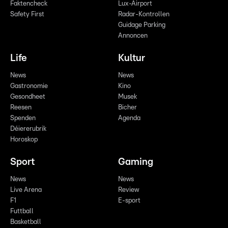
Faktencheck
Lux-Airport
Safety First
Radar-Kontrollen
Guidage Parking
Annoncen
Life
Kultur
News
News
Gastronomie
Kino
Gesondheet
Musek
Reesen
Bicher
Spenden
Agenda
Déiererubrik
Horoskop
Sport
Gaming
News
News
Live Arena
Review
F1
E-sport
Futtball
Basketball