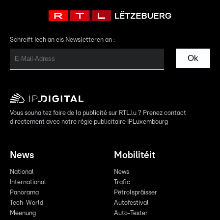
Schreift Iech an eis Newsletteren an :
Ok
Vous souhaitez faire de la publicité sur RTL.lu ? Prenez contact
directement avec notre régie publicitaire IPLuxembourg
News
Mobilitéit
National
News
International
Trafic
Panorama
Pëtrolspräisser
Tech-World
Autofestival
Meenung
Auto-Tester