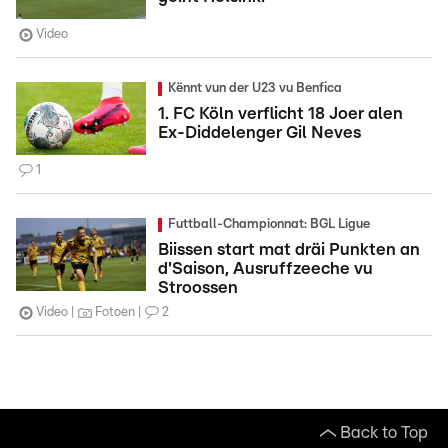
Video
Kënnt vun der U23 vu Benfica
1. FC Köln verflicht 18 Joer alen
Ex-Diddelenger Gil Neves
1
Futtball-Championnat: BGL Ligue
Biissen start mat dräi Punkten an
d'Saison, Ausruffzeeche vu
Stroossen
Video
Fotoen
2
Back to Top