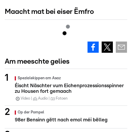
Maacht mat bei eiser Ëmfro
Am meeschte gelies
Spezialekippen am Asaz
Éischt Näschter vum Eichenprozessionsspinner
zu Housen fort gemaach
Video
Audio
Fotoen
Op der Pompel
98er Bensinn gëtt nach emol méi bëlleg