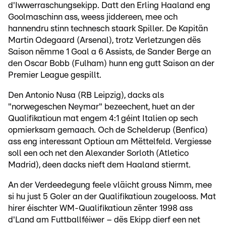
d'Iwwerraschungsekipp. Datt den Erling Haaland eng
Goolmaschinn ass, weess jiddereen, mee och
hannendru stinn technesch staark Spiller. De Kapitän
Martin Odegaard (Arsenal), trotz Verletzungen dës
Saison nëmme 1 Goal a 6 Assists, de Sander Berge an
den Oscar Bobb (Fulham) hunn eng gutt Saison an der
Premier League gespillt.
Den Antonio Nusa (RB Leipzig), dacks als
"norwegeschen Neymar" bezeechent, huet an der
Qualifikatioun mat engem 4:1 géint Italien op sech
opmierksam gemaach. Och de Schelderup (Benfica)
ass eng interessant Optioun am Mëttelfeld. Vergiesse
soll een och net den Alexander Sorloth (Atletico
Madrid), deen dacks nieft dem Haaland stiermt.
An der Verdeedegung feele vläicht grouss Nimm, mee
si hu just 5 Goler an der Qualifikatioun zougelooss. Mat
hirer éischter WM-Qualifikatioun zënter 1998 ass
d'Land am Futtballféiwer – dës Ekipp dierf een net