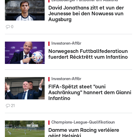
Lëtzebuerger Futtballer am Ausland
David Jonathans zitt et vun der
Jeunesse bei den Nowuess vun
Augsburg
0
Investoren-Affär
Norwegesch Futtballfederatioun
fuerdert Récktrëtt vum Infantino
Investoren-Affär
FIFA-Spëtzt steet "ouni
Aschränkung" hannert dem Gianni
Infantino
21
Champions-League-Qualifikatioun
Damme vum Racing verléiere
géint Helsinki