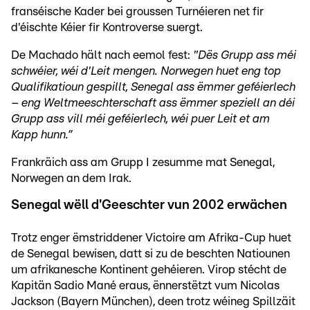
franséische Kader bei groussen Turnéieren net fir
d'éischte Kéier fir Kontroverse suergt.
De Machado hält nach eemol fest:
"Dës Grupp ass méi
schwéier, wéi d'Leit mengen. Norwegen huet eng top
Qualifikatioun gespillt, Senegal ass ëmmer geféierlech
– eng Weltmeeschterschaft ass ëmmer speziell an déi
Grupp ass vill méi geféierlech, wéi puer Leit et am
Kapp hunn.”
Frankräich ass am Grupp I zesumme mat Senegal,
Norwegen an dem Irak.
Senegal wëll d'Geeschter vun 2002 erwächen
Trotz enger ëmstriddener Victoire am Afrika-Cup huet
de Senegal bewisen, datt si zu de beschten Natiounen
um afrikanesche Kontinent gehéieren. Virop stécht de
Kapitän Sadio Mané eraus, ënnerstëtzt vum Nicolas
Jackson (Bayern München), deen trotz wéineg Spillzäit