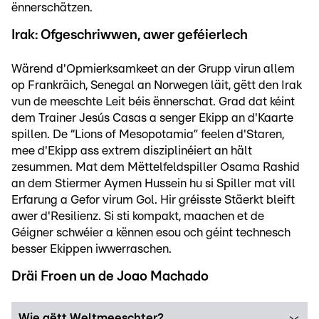
ënnerschätzen.
Irak: Ofgeschriwwen, awer geféierlech
Wärend d'Opmierksamkeet an der Grupp virun allem
op Frankräich, Senegal an Norwegen läit, gëtt den Irak
vun de meeschte Leit béis ënnerschat. Grad dat kéint
dem Trainer Jesús Casas a senger Ekipp an d'Kaarte
spillen. De “Lions of Mesopotamia” feelen d'Staren,
mee d'Ekipp ass extrem disziplinéiert an hält
zesummen. Mat dem Mëttelfeldspiller Osama Rashid
an dem Stiermer Aymen Hussein hu si Spiller mat vill
Erfarung a Gefor virum Gol. Hir gréisste Stäerkt bleift
awer d'Resilienz. Si sti kompakt, maachen et de
Géigner schwéier a kënnen esou och géint technesch
besser Ekippen iwwerraschen.
Dräi Froen un de Joao Machado
Wie gëtt Weltmeeschter?