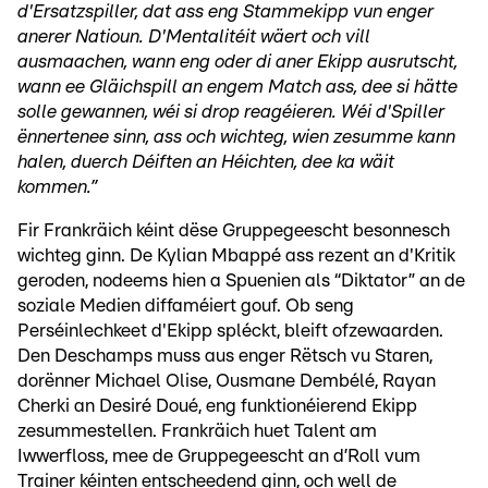
d'Ersatzspiller, dat ass eng Stammekipp vun enger
anerer Natioun. D'Mentalitéit wäert och vill
ausmaachen, wann eng oder di aner Ekipp ausrutscht,
wann ee Gläichspill an engem Match ass, dee si hätte
solle gewannen, wéi si drop reagéieren. Wéi d'Spiller
ënnertenee sinn, ass och wichteg, wien zesumme kann
halen, duerch Déiften an Héichten, dee ka wäit
kommen.”
Fir Frankräich kéint dëse Gruppegeescht besonnesch
wichteg ginn. De Kylian Mbappé ass rezent an d'Kritik
geroden, nodeems hien a Spuenien als “Diktator” an de
soziale Medien diffaméiert gouf. Ob seng
Perséinlechkeet d'Ekipp spléckt, bleift ofzewaarden.
Den Deschamps muss aus enger Rëtsch vu Staren,
dorënner Michael Olise, Ousmane Dembélé, Rayan
Cherki an Desiré Doué, eng funktionéierend Ekipp
zesummestellen. Frankräich huet Talent am
Iwwerfloss, mee de Gruppegeescht an d’Roll vum
Trainer kéinten entscheedend ginn, och well de