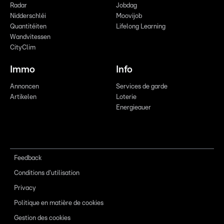
Radar
Jobdag
Nidderschléi
Moovijob
Quantitéiten
Lifelong Learning
Wandvitessen
CityClim
Immo
Info
Annoncen
Services de garde
Artikelen
Loterie
Energieauer
Feedback
Conditions d'utilisation
Privacy
Politique en matière de cookies
Gestion des cookies