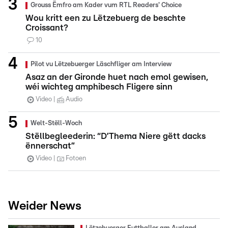
Grouss Ëmfro am Kader vum RTL Readers' Choice
Wou kritt een zu Lëtzebuerg de beschte
Croissant?
10
Pilot vu Lëtzebuerger Läschfliger am Interview
Asaz an der Gironde huet nach emol gewisen,
wéi wichteg amphibesch Fligere sinn
Video
Audio
Welt-Stëll-Woch
Stëllbegleederin: “D’Thema Niere gëtt dacks
ënnerschat”
Video
Fotoen
Weider News