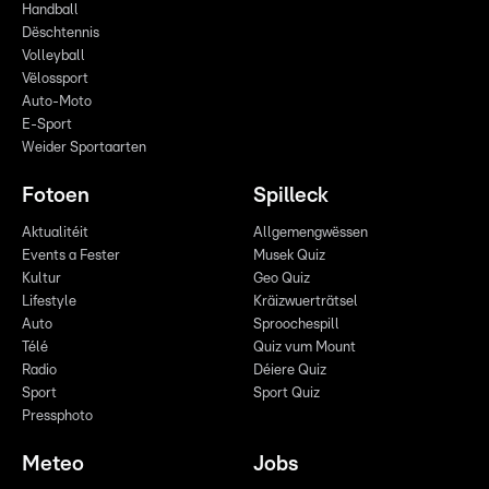
Handball
Dëschtennis
Volleyball
Vëlossport
Auto-Moto
E-Sport
Weider Sportaarten
Fotoen
Spilleck
Aktualitéit
Allgemengwëssen
Events a Fester
Musek Quiz
Kultur
Geo Quiz
Lifestyle
Kräizwuerträtsel
Auto
Sproochespill
Télé
Quiz vum Mount
Radio
Déiere Quiz
Sport
Sport Quiz
Pressphoto
Meteo
Jobs