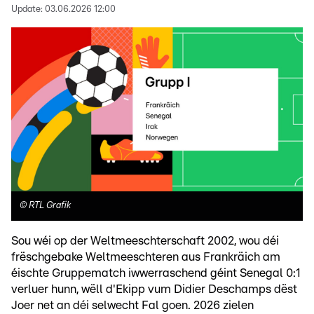
Update:
03.06.2026 12:00
©
RTL Grafik
Sou wéi op der Weltmeeschterschaft 2002, wou déi
frëschgebake Weltmeeschteren aus Frankräich am
éischte Gruppematch iwwerraschend géint Senegal 0:1
verluer hunn, wëll d'Ekipp vum Didier Deschamps dëst
Joer net an déi selwecht Fal goen. 2026 zielen