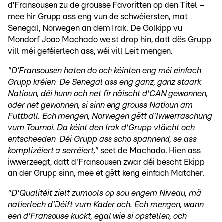
d’Fransousen zu de grousse Favoritten op den Titel –
mee hir Grupp ass eng vun de schwéiersten, mat
Senegal, Norwegen an dem Irak. De Golkipp vu
Mondorf Joao Machado weist drop hin, datt dës Grupp
vill méi geféierlech ass, wéi vill Leit mengen.
"D’Fransousen haten do och kéinten eng méi einfach
Grupp kréien. De Senegal ass eng ganz, ganz staark
Natioun, déi hunn och net fir näischt d'CAN gewonnen,
oder net gewonnen, si sinn eng grouss Natioun am
Futtball. Ech mengen, Norwegen gëtt d'Iwwerraschung
vum Tournoi. Da kéint den Irak d'Grupp vläicht och
entscheeden. Déi Grupp ass scho spannend, se ass
komplizéiert a serréiert,"
seet de Machado. Hien ass
iwwerzeegt, datt d'Fransousen zwar déi bescht Ekipp
an der Grupp sinn, mee et gëtt keng einfach Matcher.
"D'Qualitéit zielt zumools op sou engem Niveau, mä
natierlech d'Déift vum Kader och. Ech mengen, wann
een d'Fransouse kuckt, egal wie si opstellen, och