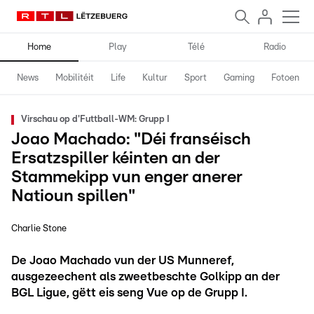
Home
Play
Télé
Radio
News
Mobilitéit
Life
Kultur
Sport
Gaming
Fotoen
Virschau op d'Futtball-WM: Grupp I
Joao Machado: "Déi franséisch
Ersatzspiller kéinten an der
Stammekipp vun enger anerer
Natioun spillen"
Charlie Stone
De Joao Machado vun der US Munneref,
ausgezeechent als zweetbeschte Golkipp an der
BGL Ligue, gëtt eis seng Vue op de Grupp I.