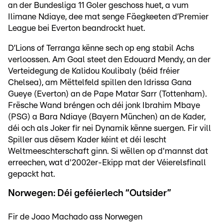
an der Bundesliga 11 Goler geschoss huet, a vum
Ilimane Ndiaye, dee mat senge Fäegkeeten d’Premier
League bei Everton beandrockt huet.
D’Lions of Terranga kënne sech op eng stabil Achs
verloossen. Am Goal steet den Edouard Mendy, an der
Verteidegung de Kalidou Koulibaly (béid fréier
Chelsea), am Mëttelfeld spillen den Idrissa Gana
Gueye (Everton) an de Pape Matar Sarr (Tottenham).
Frësche Wand bréngen och déi jonk Ibrahim Mbaye
(PSG) a Bara Ndiaye (Bayern München) an de Kader,
déi och als Joker fir nei Dynamik kënne suergen. Fir vill
Spiller aus dësem Kader kéint et déi lescht
Weltmeeschterschaft ginn. Si wëllen op d'mannst dat
erreechen, wat d'2002er-Ekipp mat der Véierelsfinall
gepackt hat.
Norwegen: Déi geféierlech “Outsider”
Fir de Joao Machado ass Norwegen