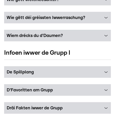
Wie gëtt déi gréissten Iwwerraschung?
Wiem drécks du d'Daumen?
Infoen iwwer de Grupp I
De Spillplang
D'Favoritten am Grupp
Dräi Fakten iwwer de Grupp