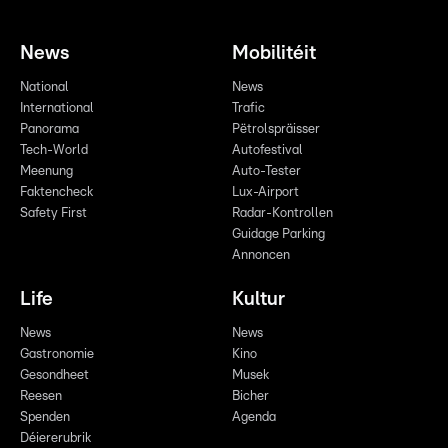
News
Mobilitéit
National
News
International
Trafic
Panorama
Pëtrolspräisser
Tech-World
Autofestival
Meenung
Auto-Tester
Faktencheck
Lux-Airport
Safety First
Radar-Kontrollen
Guidage Parking
Annoncen
Life
Kultur
News
News
Gastronomie
Kino
Gesondheet
Musek
Reesen
Bicher
Spenden
Agenda
Déiererubrik