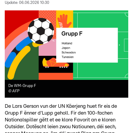
Update:
06.06.2026 10:30
De WM-Grupp F
©
AFP
De Lars Gerson vun der UN Käerjeng huet fir eis de
Grupp F ënner d'Lupp geholl. Fir den 100-fachen
Nationalspiller gëtt et ee klore Favorit an e kloren
Outsider. Dotëscht leien zwou Natiounen, déi sech,