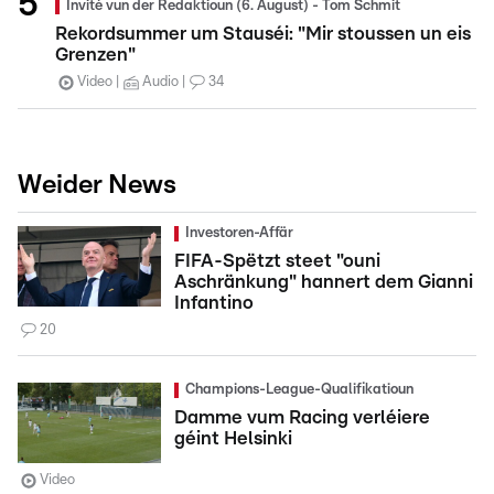
Invité vun der Redaktioun (6. August) - Tom Schmit
Rekordsummer um Stauséi: "Mir stoussen un eis
Grenzen"
Video
Audio
34
Weider News
Investoren-Affär
FIFA-Spëtzt steet "ouni
Aschränkung" hannert dem Gianni
Infantino
20
Champions-League-Qualifikatioun
Damme vum Racing verléiere
géint Helsinki
Video