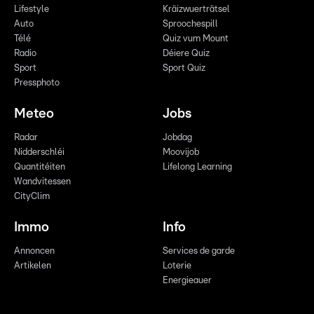
Lifestyle
Kräizwuerträtsel
Auto
Sproochespill
Télé
Quiz vum Mount
Radio
Déiere Quiz
Sport
Sport Quiz
Pressphoto
Meteo
Jobs
Radar
Jobdag
Nidderschléi
Moovijob
Quantitéiten
Lifelong Learning
Wandvitessen
CityClim
Immo
Info
Annoncen
Services de garde
Artikelen
Loterie
Energieauer