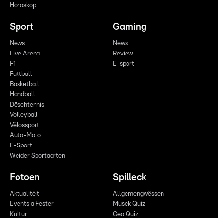
Horoskop
Sport
Gaming
News
News
Live Arena
Review
F1
E-sport
Futtball
Basketball
Handball
Dëschtennis
Volleyball
Vëlossport
Auto-Moto
E-Sport
Weider Sportaarten
Fotoen
Spilleck
Aktualitéit
Allgemengwëssen
Events a Fester
Musek Quiz
Kultur
Geo Quiz