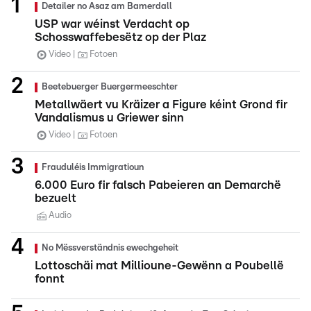
Detailer no Asaz am Bamerdall
USP war wéinst Verdacht op
Schosswaffebesëtz op der Plaz
Video
Fotoen
Beetebuerger Buergermeeschter
Metallwäert vu Kräizer a Figure kéint Grond fir
Vandalismus u Griewer sinn
Video
Fotoen
Frauduléis Immigratioun
6.000 Euro fir falsch Pabeieren an Demarchë
bezuelt
Audio
No Mëssverständnis ewechgeheit
Lottoschäi mat Millioune-Gewënn a Poubellë
fonnt