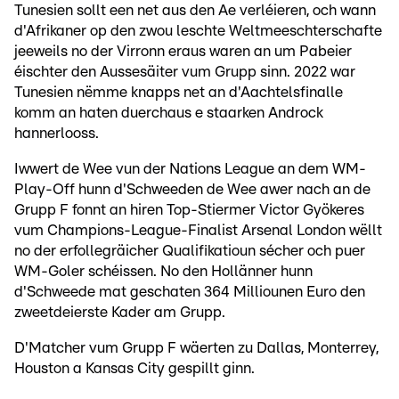
Tunesien sollt een net aus den Ae verléieren, och wann
d'Afrikaner op den zwou leschte Weltmeeschterschafte
jeeweils no der Virronn eraus waren an um Pabeier
éischter den Aussesäiter vum Grupp sinn. 2022 war
Tunesien nëmme knapps net an d'Aachtelsfinalle
komm an haten duerchaus e staarken Androck
hannerlooss.
Iwwert de Wee vun der Nations League an dem WM-
Play-Off hunn d'Schweeden de Wee awer nach an de
Grupp F fonnt an hiren Top-Stiermer Victor Gyökeres
vum Champions-League-Finalist Arsenal London wëllt
no der erfollegräicher Qualifikatioun sécher och puer
WM-Goler schéissen. No den Hollänner hunn
d'Schweede mat geschaten 364 Milliounen Euro den
zweetdeierste Kader am Grupp.
D'Matcher vum Grupp F wäerten zu Dallas, Monterrey,
Houston a Kansas City gespillt ginn.