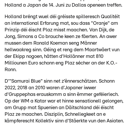
Holland a Japan de 14. Juni zu Dallas openeen treffen.
Holland bréngt wuel déi gréisste spilleresch Qualitéit
an international Erfarung mat, sou dass "Oranje" am
Prinzip déi éischt Plaz misst maachen. Van Dijk, de
Jong, Simons a Co brauche keen ze fäerten. An awer
mussen dem Ronald Koeman seng Männer
hellwaakreg sinn. Géing et reng dem Maartwäert vun
der Ekipp nogoen, hätten d'Hollänner mat 810
Milliounen Euro schonn eng Plaz sécher an der K.O.-
Ronn.
D'"Samurai Blue" sinn net z'ënnerschätzen. Schonn
2022, 2018 an 2010 waren d'Japaner iwwer
d'Gruppephas erauskomm a sinn ëmmer geféierlech.
Op der WM a Katar war et hinne sensationell gelongen,
am Grupp mat Spuenien an Däitschland déi éischt
Plaz ze maachen. Disziplin, Schnellegkeet an e
kämpferescht Kollektiv sinn d'Stäerkte vun den Asiaten.