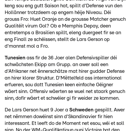
keng sou eng gutt Saison hat, spillt d'Defense vun den
Hollänner trotzdeem op engem héije Niveau. Déi
grouss Fro: Huet Oranje an de grousse Matcher genuch
Qualitéit virum Gol? Ob e Memphis Depay, deen
entretemps a Brasilien spillt, eleng duergeet fir se an
eng Finall ze schéissen, stellt de Lars Gerson op
d'mannst mol a Fro.
Tunesien
ass fir de 36 Joer alen Defensivspiller déi
schwächsten Ekipp am Grupp. an awer soll een
d'Afrikaner net ënnerschätze mat hirer gudder Defense
an hirer klorer Struktur. D'Mëttelfeld ass international
erfueren, sou datt Tunesien keen einfache Géigner
wäert sinn. Offensiv wäerten se wuel net staark genuch
sinn, dofir wäert et schwéier gi fir weider ze kommen.
De Lars Gerson huet 9 Joer a
Schweden
gespillt. Awer
net nëmmen dowéinst sinn d'Skandinavier fir hien
interessant. Et leeft do de Moment net esou, wéi et soll
sinn. No der WM-Qualifikatioun ouni Victoire hat den