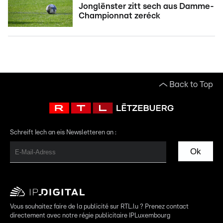
Jonglënster zitt sech aus Damme-
Championnat zeréck
Back to Top
Schreift Iech an eis Newsletteren an :
Ok
Vous souhaitez faire de la publicité sur RTL.lu ? Prenez contact
directement avec notre régie publicitaire IPLuxembourg