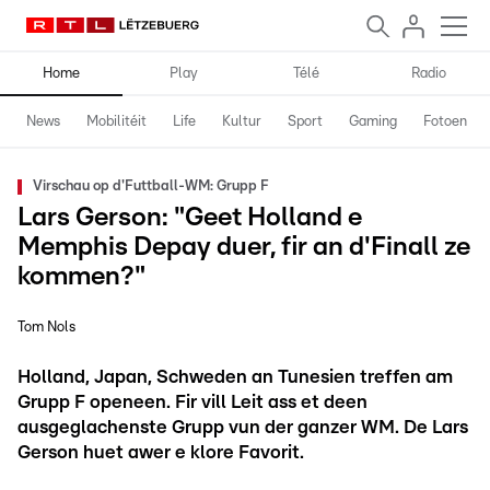
Home
Play
Télé
Radio
News
Mobilitéit
Life
Kultur
Sport
Gaming
Fotoen
Virschau op d'Futtball-WM: Grupp F
Lars Gerson: "Geet Holland e
Memphis Depay duer, fir an d'Finall ze
kommen?"
Tom Nols
Holland, Japan, Schweden an Tunesien treffen am
Grupp F openeen. Fir vill Leit ass et deen
ausgeglachenste Grupp vun der ganzer WM. De Lars
Gerson huet awer e klore Favorit.