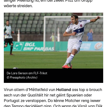
senger Meenung no, ëm déi zweet Plaz am Grupp
wäerte streiden.
De Lars Gerson am FLF-Trikot
©
Pressphoto (Archiv)
Virun allem d'Mëttelfeld vun
Holland
ass top a brauch
sech vun der Qualitéit hir net géint Spuenien oder
Portugal ze verstoppen. Do kënne Matcher reng iwwer
den Tempo decidéiert ginn. Och wann de Virgil van Dijk