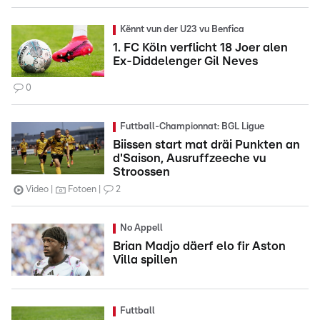
Kënnt vun der U23 vu Benfica
1. FC Köln verflicht 18 Joer alen
Ex-Diddelenger Gil Neves
0
Futtball-Championnat: BGL Ligue
Biissen start mat dräi Punkten an
d'Saison, Ausruffzeeche vu
Stroossen
Video
Fotoen
2
No Appell
Brian Madjo däerf elo fir Aston
Villa spillen
Futtball