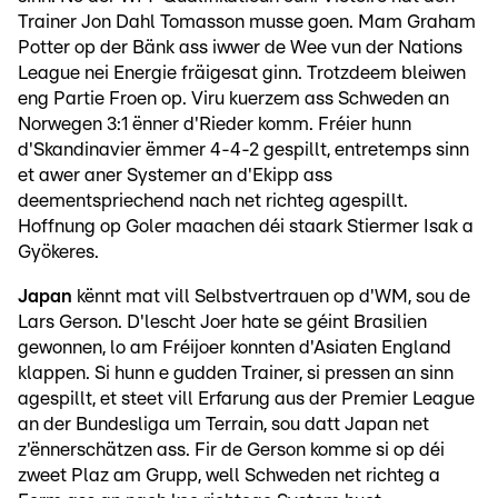
Trainer Jon Dahl Tomasson musse goen. Mam Graham
Potter op der Bänk ass iwwer de Wee vun der Nations
League nei Energie fräigesat ginn. Trotzdeem bleiwen
eng Partie Froen op. Viru kuerzem ass Schweden an
Norwegen 3:1 ënner d'Rieder komm. Fréier hunn
d'Skandinavier ëmmer 4-4-2 gespillt, entretemps sinn
et awer aner Systemer an d'Ekipp ass
deementspriechend nach net richteg agespillt.
Hoffnung op Goler maachen déi staark Stiermer Isak a
Gyökeres.
Japan
kënnt mat vill Selbstvertrauen op d'WM, sou de
Lars Gerson. D'lescht Joer hate se géint Brasilien
gewonnen, lo am Fréijoer konnten d'Asiaten England
klappen. Si hunn e gudden Trainer, si pressen an sinn
agespillt, et steet vill Erfarung aus der Premier League
an der Bundesliga um Terrain, sou datt Japan net
z'ënnerschätzen ass. Fir de Gerson komme si op déi
zweet Plaz am Grupp, well Schweden net richteg a