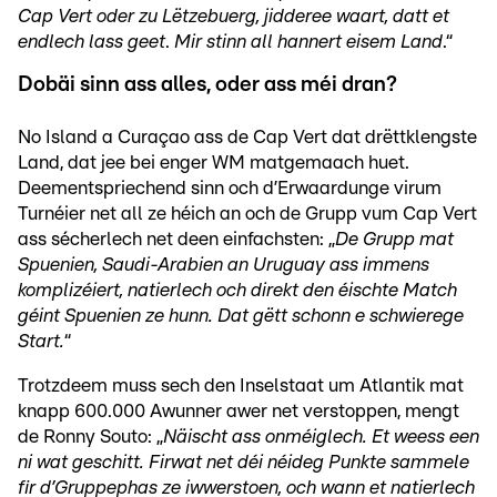
Cap Vert oder zu Lëtzebuerg, jidderee waart, datt et
endlech lass geet
.
Mir stinn all hannert eisem Land
.“
Dobäi sinn ass alles, oder ass méi dran?
No Island a Curaçao ass de Cap Vert dat drëttklengste
Land, dat jee bei enger WM matgemaach huet.
Deementspriechend sinn och d’Erwaardunge virum
Turnéier net all ze héich an och de Grupp vum Cap Vert
ass sécherlech net deen einfachsten: „
De Grupp mat
Spuenien, Saudi-Arabien an Uruguay ass immens
komplizéiert, natierlech och direkt den éischte Match
géint Spuenien ze hunn. Dat gëtt schonn e schwierege
Start.
“
Trotzdeem muss sech den Inselstaat um Atlantik mat
knapp 600.000 Awunner awer net verstoppen, mengt
de Ronny Souto: „
Näischt ass onméiglech. Et weess een
ni wat geschitt. Firwat net déi néideg Punkte sammele
fir d’Gruppephas ze iwwerstoen, och wann et natierlech