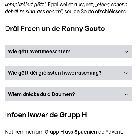
komplizéiert gëtt
.“ Egal wéi et ausgeet, „
eleng schonn
dobäi ze sinn, ass enorm
“, sou de Souto ofschléissend.
Dräi Froen un de Ronny Souto
Wie gëtt Weltmeeschter?
Wie gëtt déi gréissten Iwwerraschung?
Wiem drécks du d'Daumen?
Infoen iwwer de Grupp H
Net nëmmen am Grupp H ass
Spuenien
de Favorit.