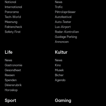
National
News
International
Trafic
Panorama
Pëtrolspräisser
Tech-World
Autofestival
Meenung
Auto-Tester
Faktencheck
Lux-Airport
Safety First
Radar-Kontrollen
Guidage Parking
Annoncen
Life
Kultur
News
News
Gastronomie
Kino
Gesondheet
Musek
Reesen
Bicher
Spenden
Agenda
Déiererubrik
Horoskop
Sport
Gaming