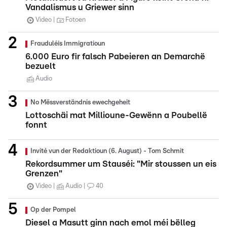
Vandalismus u Griewer sinn
Video
Fotoen
Frauduléis Immigratioun
6.000 Euro fir falsch Pabeieren an Demarchë
bezuelt
Audio
No Mëssverständnis ewechgeheit
Lottoschäi mat Millioune-Gewënn a Poubellë
fonnt
Invité vun der Redaktioun (6. August) - Tom Schmit
Rekordsummer um Stauséi: "Mir stoussen un eis
Grenzen"
Video
Audio
40
Op der Pompel
Diesel a Masutt ginn nach emol méi bëlleg