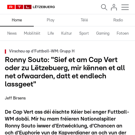
Home
Play
Télé
Radio
News
Mobilitéit
Life
Kultur
Sport
Gaming
Fotoen
Virschau op d'Futtball-WM: Grupp H
Ronny Souto: "Sief et am Cap Vert
oder zu Lëtzebuerg, mir kënnen et all
net ofwaarden, datt et endlech
lassgeet"
Jeff Birsens
De Cap Vert ass déi éischte Kéier bei enger Futtball-
WM dobäi. Mir hu mam fréieren Nationalspiller
Ronny Souto iwwer d'Entwécklung, d'Chancen an
och d'Euphorie vun de Kapverdianer an och vun der