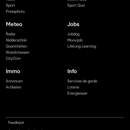
Sport
Sport Quiz
Pressphoto
Meteo
Jobs
Radar
Jobdag
Nidderschléi
Moovijob
Quantitéiten
Lifelong Learning
Wandvitessen
CityClim
Immo
Info
Annoncen
Services de garde
Artikelen
Loterie
Energieauer
Feedback