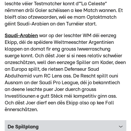
leschte véier Testmatcher konnt d‘“La Celeste“
nëmmen dräi Goler schéissen a kee Match wannen. Et
bleift also ofzewaarden, wéi ee mam Optaktmatch
géint Saudi-Arabien an den Turnéier start.
Saudi-Arabien
war op der leschter WM déi eenzeg
Ekipp, déi de spéidere Weltmeeschter Argentinien
klappen an domat fir eng grouss Iwwerraschung
suerge konnt. Och dëst Joer si si nees relativ schwéier
anzeschätzen, well den eenzege Spiller am Kader, deen
an Europa spillt, de rietsen Defenseur Saud
Abdulhamid vum RC Lens ass. De Rescht spillt ouni
Ausnam an der Saudi Pro League, déi jo bekanntlech
an deene leschte puer Joer duerch grouss
Investitiounen e gutt Stéck méi kompetitiv ginn ass.
Och dëst Joer dierf een dës Ekipp also op kee Fall
ënnerschätzen.
De Spillplang