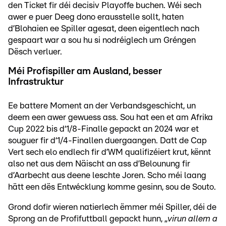
den Ticket fir déi decisiv Playoffe buchen. Wéi sech
awer e puer Deeg dono erausstelle sollt, haten
d’Blohaien ee Spiller agesat, deen eigentlech nach
gespaart war a sou hu si nodréiglech um Gréngen
Dësch verluer.
Méi Profispiller am Ausland, besser
Infrastruktur
Ee battere Moment an der Verbandsgeschicht, un
deem een awer gewuess ass. Sou hat een et am Afrika
Cup 2022 bis d‘1/8-Finalle gepackt an 2024 war et
souguer fir d‘1/4-Finallen duergaangen. Datt de Cap
Vert sech elo endlech fir d’WM qualifizéiert krut, kënnt
also net aus dem Näischt an ass d’Belounung fir
d’Aarbecht aus deene leschte Joren. Scho méi laang
hätt een dës Entwécklung komme gesinn, sou de Souto.
Grond dofir wieren natierlech ëmmer méi Spiller, déi de
Sprong an de Profifuttball gepackt hunn, „
virun allem a