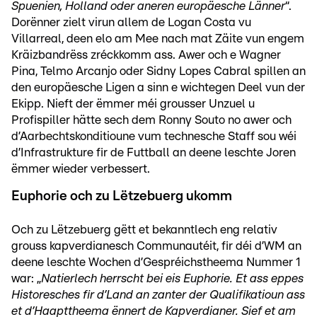
Spuenien, Holland oder aneren europäesche Länner
“.
Dorënner zielt virun allem de Logan Costa vu
Villarreal, deen elo am Mee nach mat Zäite vun engem
Kräizbandrëss zréckkomm ass. Awer och e Wagner
Pina, Telmo Arcanjo oder Sidny Lopes Cabral spillen an
den europäesche Ligen a sinn e wichtegen Deel vun der
Ekipp. Nieft der ëmmer méi grousser Unzuel u
Profispiller hätte sech dem Ronny Souto no awer och
d’Aarbechtskonditioune vum technesche Staff sou wéi
d’Infrastrukture fir de Futtball an deene leschte Joren
ëmmer wieder verbessert.
Euphorie och zu Lëtzebuerg ukomm
Och zu Lëtzebuerg gëtt et bekanntlech eng relativ
grouss kapverdianesch Communautéit, fir déi d’WM an
deene leschte Wochen d’Gespréichstheema Nummer 1
war: „
Natierlech herrscht bei eis Euphorie. Et ass eppes
Historesches fir d’Land an zanter der Qualifikatioun ass
et d’Haapttheema ënnert de Kapverdianer. Sief et am