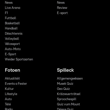
News
News
Live Arena
Review
F1
E-sport
Futtball
Basketball
Handball
Dëschtennis
Volleyball
Vëlossport
Auto-Moto
E-Sport
Weider Sportaarten
Fotoen
Spilleck
Aktualitéit
Allgemengwëssen
Events a Fester
Musek Quiz
Kultur
Geo Quiz
Lifestyle
Kräizwuerträtsel
Auto
Sproochespill
Télé
Quiz vum Mount
Radio
Déiere Quiz