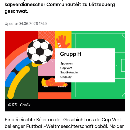
kapverdianescher Communautéit zu Lëtzebuerg
geschwat.
Update:
04.06.2026 12:59
©
RTL-Grafik
Fir déi éischte Kéier an der Geschicht ass de Cap Vert
bei enger Futtball-Weltmeeschterschaft dobäi. No der