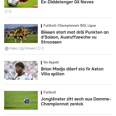
Ex-Diddelenger Gil Neves
0
Futtball-Championnat: BGL Ligue
Biissen start mat dräi Punkten an
d'Saison, Ausruffzeeche vu
Stroossen
Video
Fotoen
2
No Appell
Brian Madjo däerf elo fir Aston
Villa spillen
Futtball
Jonglënster zitt sech aus Damme-
Championnat zeréck