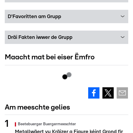
D'Favoritten am Grupp
Dräi Fakten iwwer de Grupp
Maacht mat bei eiser Ëmfro
Am meeschte gelies
Beetebuerger Buergermeeschter
Metallwäert vu Kräizer a Figure kéint Grond fir