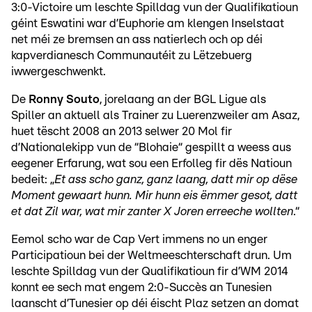
3:0-Victoire um leschte Spilldag vun der Qualifikatioun
géint Eswatini war d’Euphorie am klengen Inselstaat
net méi ze bremsen an ass natierlech och op déi
kapverdianesch Communautéit zu Lëtzebuerg
iwwergeschwenkt.
De
Ronny Souto
, jorelaang an der BGL Ligue als
Spiller an aktuell als Trainer zu Luerenzweiler am Asaz,
huet tëscht 2008 an 2013 selwer 20 Mol fir
d’Nationalekipp vun de “Blohaie“ gespillt a weess aus
eegener Erfarung, wat sou een Erfolleg fir dës Natioun
bedeit: „
Et ass scho ganz, ganz laang, datt mir op dëse
Moment gewaart hunn. Mir hunn eis ëmmer gesot, datt
et dat Zil war, wat mir zanter X Joren erreeche wollten
.“
Eemol scho war de Cap Vert immens no un enger
Participatioun bei der Weltmeeschterschaft drun. Um
leschte Spilldag vun der Qualifikatioun fir d’WM 2014
konnt ee sech mat engem 2:0-Succès an Tunesien
laanscht d’Tunesier op déi éischt Plaz setzen an domat