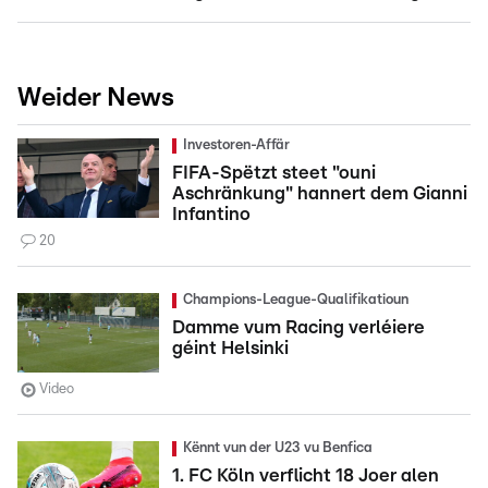
Weider News
Investoren-Affär
FIFA-Spëtzt steet "ouni
Aschränkung" hannert dem Gianni
Infantino
20
Champions-League-Qualifikatioun
Damme vum Racing verléiere
géint Helsinki
Video
Kënnt vun der U23 vu Benfica
1. FC Köln verflicht 18 Joer alen