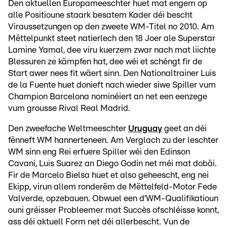
Den aktuellen Europameeschter huet mat engem op
alle Positioune staark besatem Kader déi bescht
Viraussetzungen op den zweete WM-Titel no 2010. Am
Mëttelpunkt steet natierlech den 18 Joer ale Superstar
Lamine Yamal, dee viru kuerzem zwar nach mat liichte
Blessuren ze kämpfen hat, dee wéi et schéngt fir de
Start awer nees fit wäert sinn. Den Nationaltrainer Luis
de la Fuente huet donieft nach wieder siwe Spiller vum
Champion Barcelona nominéiert an net een eenzege
vum grousse Rival Real Madrid.
Den zweefache Weltmeeschter
Uruguay
geet an déi
fënneft WM hannerteneen. Am Verglach zu der leschter
WM sinn eng Rei erfuere Spiller wéi den Edinson
Cavani, Luis Suarez an Diego Godin net méi mat dobäi.
Fir de Marcelo Bielsa huet et also geheescht, eng nei
Ekipp, virun allem ronderëm de Mëttelfeld-Motor Fede
Valverde, opzebauen. Obwuel een d’WM-Qualifikatioun
ouni gréisser Probleemer mat Succès ofschléisse konnt,
ass déi aktuell Form net déi allerbescht. Vun de