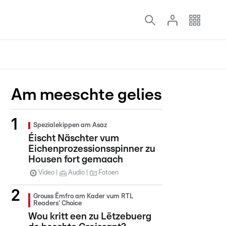
Am meeschte gelies
Spezialekippen am Asaz
Éischt Näschter vum
Eichenprozessionsspinner zu
Housen fort gemaach
Video
Audio
Fotoen
Grouss Ëmfro am Kader vum RTL
Readers' Choice
Wou kritt een zu Lëtzebuerg