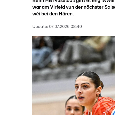
Beim HB Museldall gëtt et eng iwwe
war am Virfeld vun der nächster S
wéi bei den Hären.
Update:
07.07.2026 08:40