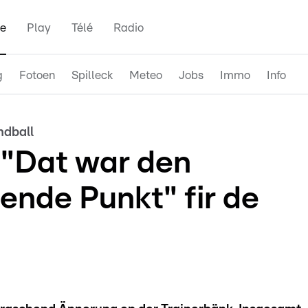
e
Play
Télé
Radio
g
Fotoen
Spilleck
Meteo
Jobs
Immo
Info
ndball
 "Dat war den
nde Punkt" fir de