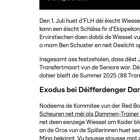
Den 1. Juli huet d‘FLH déi éischt Wiesse
kann een éischt Schlëss fir d'Ekippekon
Ervirstiechen doen dobäi de Wiessel v
a mam Ben Schuster en neit Gesiicht o
Insgesamt ass festzehalen, dass dës
Transfertmaart vun de Seniore war. Déi
dohier bleift de Summer 2025 (88 Tran
Exodus bei Déifferdenger Da
Nodeems de Kommitee vun der Red Boys
Scheuren net méi als Dammen-Trainer a
net deen eenzege Wiessel am Kader bl
an de Gros vun de Spillerinnen huet s
Mina bekannt. Vu bausse stousse mat