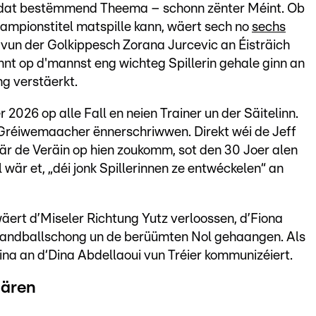
dat bestëmmend Theema – schonn zënter Méint. Ob
ampionstitel matspille kann, wäert sech no
sechs
 vun der Golkippesch Zorana Jurcevic an Éisträich
nt op d'mannst eng wichteg Spillerin gehale ginn an
g verstäerkt.
026 op alle Fall en neien Trainer un der Säitelinn.
 Gréiwemaacher ënnerschriwwen. Direkt wéi de Jeff
wär de Veräin op hien zoukomm, sot den 30 Joer alen
 wär et, „déi jonk Spillerinnen ze entwéckelen“ an
wäert d’Miseler Richtung Yutz verloossen, d’Fiona
 Handballschong un de berüümten Nol gehaangen. Als
na an d‘Dina Abdellaoui vun Tréier kommunizéiert.
Hären