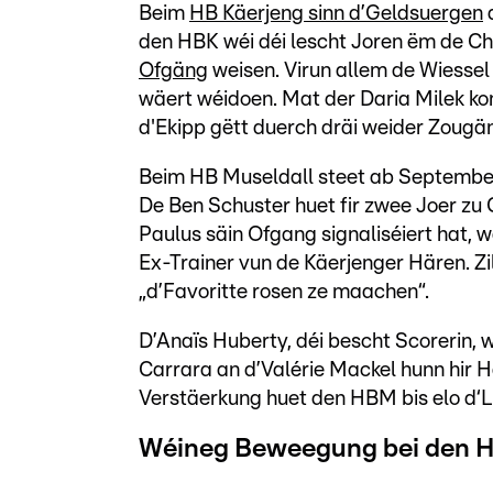
Beim
HB Käerjeng sinn d’Geldsuergen
den HBK wéi déi lescht Joren ëm de Ch
Ofgäng
weisen. Virun allem de Wiessel
wäert wéidoen. Mat der Daria Milek kon
d'Ekipp gëtt duerch dräi weider Zougän
Beim HB Museldall steet ab September 2
De Ben Schuster huet fir zwee Joer zu
Paulus säin Ofgang signaliséiert hat, 
Ex-Trainer vun de Käerjenger Hären. Zil
„d’Favoritte rosen ze maachen“.
D’Anaïs Huberty, déi bescht Scorerin, 
Carrara an d’Valérie Mackel hunn hir
Verstäerkung huet den HBM bis elo d‘Li
Wéineg Beweegung bei den 