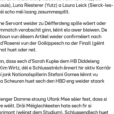
uis), Luna Riesterer (Yutz) a Laura Leick (Sierck-les-
 déi scho méi laang zesummespillt.
ne Servant weider zu Déifferdeng spille wäert oder
mmatch verabschit ginn, kéint elo awer bleiwen. De
tioun vun dësem Artikel weder confirméiert nach
d'Roserei vun der Golkippesch no der Finall (géint
hat huet oder net.
nn, dass sech d’Sarah Kupke dem HB Diddeleng
Kim Wirtz, déi e Schlussstréch ënnert hir aktiv Karriär
 jonk Nationalspillerin Stefani Gomes kënnt vu
ola Scheuren huet sech den HBD eng weider staark
erdenger Damme stoung Ufank Mee séier fest, dass si
 wéilt. Dräi Méiglechkeeten hate sech fir si
primont (wéinst dem Studium). Schlussendlech huet