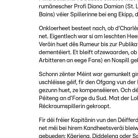
rumänescher Profi Diana Damian (St. Lo
Bains) véier Spillerinne bei eng Ekipp,
Onkloerheet besteet nach, ob d‘Charlè
net. Eigentlech war si am leschten Hee
Veräin huet dës Rumeur bis zur Publika
dementéiert. Et bleift ofzewaarden, ob 
Arbitteren an eege Fans) en Nospill ge
Schonn zënter Méint war gemunkelt gi
uschléisse géif, fir den Ofgang vun der 
gezunn huet, ze kompenséieren. Och déi
Péiteng an d’Forge du Sud. Mat der L
Réckraumspillerin gekroopt.
Fir déi fréier Kapitänin vun den Déiff
net méi bei hirem Kandheetsveräi bleiwe
gebueden: Käerjeng, Diddeleng oder S