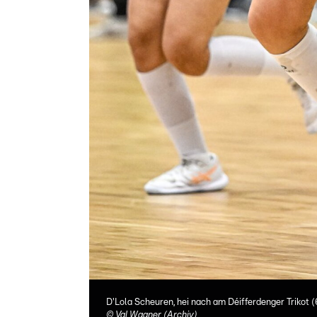
D'Lola Scheuren, hei nach am Déifferdenger Trikot (
©
Val Wagner (Archiv)