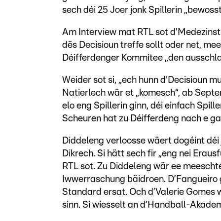
sech déi 25 Joer jonk Spillerin „bewoss
Am Interview mat RTL sot d'Medezinstu
dës Decisioun treffe sollt oder net, 
Déifferdenger Kommitee „den ausschla
Weider sot si, „ech hunn d'Decisioun mu
Natierlech wär et „komesch“, ab Septe
elo eng Spillerin ginn, déi einfach Spill
Scheuren hat zu Déifferdeng nach e ga
Diddeleng verloosse wäert dogéint déi
Dikrech. Si hätt sech fir „eng nei Erau
RTL sot. Zu Diddeleng wär ee meeschten
Iwwerraschung bäidroen. D’Fangueir
Standard ersat. Och d’Valerie Gomes 
sinn. Si wiesselt an d’Handball-Akadem