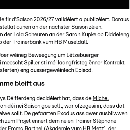
le fir d'Saison 2026/27 validéiert a publizéiert. Doraus
stellatiounen an der nächster Saison zéien.
un der Lola Scheuren an der Sarah Kupke op Diddeleng
p der Trainerbänk vum HB Museldall.
t Joer wéineg Beweegung um Lëtzebuerger
 meescht Spiller sti méi laangfristeg ënner Kontrakt,
sferten) eng aussergewéinlech Episod.
mme bleift aus
 Déifferdeng decidéiert hat, dass de
Michel
n déi nei Saison goe
sollt, war ofzegesinn, dass dat
eiwe sollt. De gefaarten Exodus ass awer ausbliwwen
ech zum Projet ënnert dem neien Trainer Stéphane
 der Emma Barthel (Akademie vum HB Metz), der