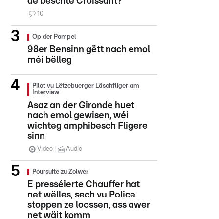
de beschte Croissant?
10
Op der Pompel
98er Bensinn gëtt nach emol
méi bëlleg
Pilot vu Lëtzebuerger Läschfliger am
Interview
Asaz an der Gironde huet
nach emol gewisen, wéi
wichteg amphibesch Fligere
sinn
Video
Audio
Poursuite zu Zolwer
E presséierte Chauffer hat
net wëlles, sech vu Police
stoppen ze loossen, ass awer
net wäit komm