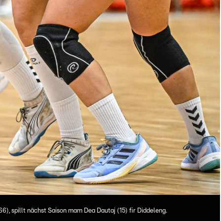
66), spillt nächst Saison mam Dea Dautaj (15) fir Diddeleng.