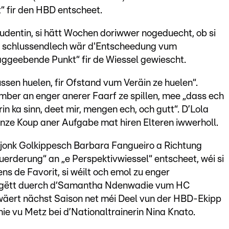
t“ fir den HBD entscheet.
dentin, si hätt Wochen doriwwer nogeduecht, ob si
mee schlussendlech wär d'Entscheedung vum
ggeebende Punkt“ fir de Wiessel gewiescht.
ssen huelen, fir Ofstand vum Veräin ze huelen“.
mber an enger anerer Faarf ze spillen, mee „dass ech
erin ka sinn, deet mir, mengen ech, och gutt“. D’Lola
nze Koup aner Aufgabe mat hiren Elteren iwwerholl.
 jonk Golkippesch Barbara Fangueiro a Richtung
sfuerderung“ an „e Perspektivwiessel“ entscheet, wéi si
s de Favorit, si wéilt och emol zu enger
o gëtt duerch d‘Samantha Ndenwadie vum HC
wäert nächst Saison net méi Deel vun der HBD-Ekipp
ie vu Metz bei d’Nationaltrainerin Nina Knato.