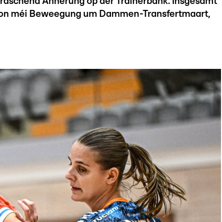
rraschend Ännerung op der Trainerbänk. Insgesamt
aison méi Beweegung um Dammen-Transfertmaart,