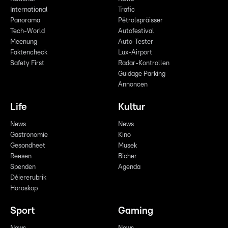
International
Trafic
Panorama
Pëtrolspräisser
Tech-World
Autofestival
Meenung
Auto-Tester
Faktencheck
Lux-Airport
Safety First
Radar-Kontrollen
Guidage Parking
Annoncen
Life
Kultur
News
News
Gastronomie
Kino
Gesondheet
Musek
Reesen
Bicher
Spenden
Agenda
Déiererubrik
Horoskop
Sport
Gaming