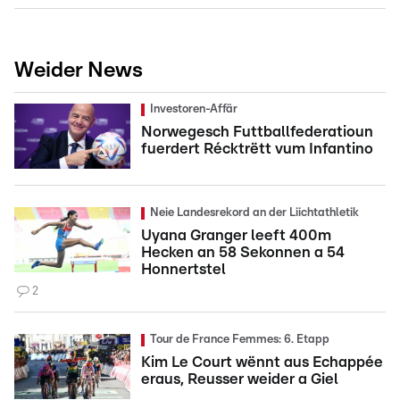
Weider News
Investoren-Affär
Norwegesch Futtballfederatioun
fuerdert Récktrëtt vum Infantino
Neie Landesrekord an der Liichtathletik
Uyana Granger leeft 400m
Hecken an 58 Sekonnen a 54
Honnertstel
2
Tour de France Femmes: 6. Etapp
Kim Le Court wënnt aus Echappée
eraus, Reusser weider a Giel