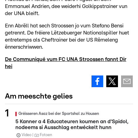
Emmanuel Andrien, dee weiderhi Golkippstrainer vun
der UNA bleift.
Enn Abrëll hat sech Stroossen jo vum Stefano Bensi
getrennt. De fréiere Lëtzebuerger Nationalspiller huet
entretemps als Cheftrainer bei der US Rëmeleng
ënnerschriwwen.
De Communiqué vum FC UNA Stroossen fannt Dir
hei
Am meeschte gelies
Gréisseren Asaz bei der Sportshal zu Housen
5 Kanner a 4 Educateuren koumen an d'Spidol,
nodeems si Ausschlag entwéckelt hunn
Video
Fotoen