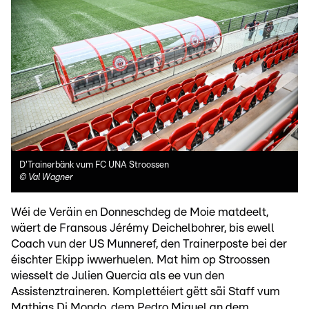
D'Trainerbänk vum FC UNA Stroossen
©
Val Wagner
Wéi de Veräin en Donneschdeg de Moie matdeelt,
wäert de Fransous Jérémy Deichelbohrer, bis ewell
Coach vun der US Munneref, den Trainerposte bei der
éischter Ekipp iwwerhuelen. Mat him op Stroossen
wiesselt de Julien Quercia als ee vun den
Assistenztraineren. Komplettéiert gëtt säi Staff vum
Mathias Di Mondo, dem Pedro Miguel an dem