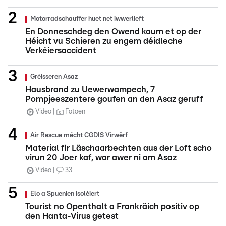
Motorradschauffer huet net iwwerlieft
En Donneschdeg den Owend koum et op der
Héicht vu Schieren zu engem déidleche
Verkéiersaccident
Gréisseren Asaz
Hausbrand zu Uewerwampech, 7
Pompjeeszentere goufen an den Asaz geruff
Video
Fotoen
Air Rescue mécht CGDIS Virwërf
Material fir Läschaarbechten aus der Loft scho
virun 20 Joer kaf, war awer ni am Asaz
Video
33
Elo a Spuenien isoléiert
Tourist no Openthalt a Frankräich positiv op
den Hanta-Virus getest