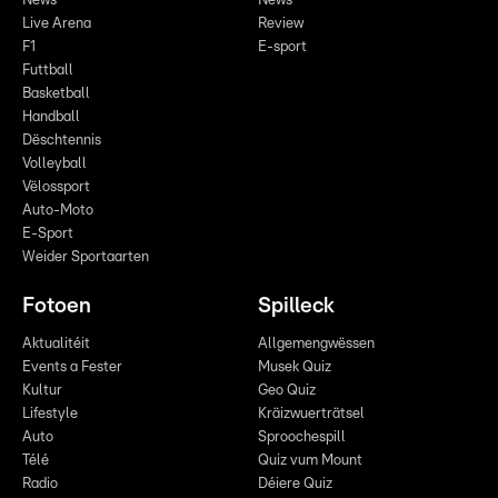
News
News
Live Arena
Review
F1
E-sport
Futtball
Basketball
Handball
Dëschtennis
Volleyball
Vëlossport
Auto-Moto
E-Sport
Weider Sportaarten
Fotoen
Spilleck
Aktualitéit
Allgemengwëssen
Events a Fester
Musek Quiz
Kultur
Geo Quiz
Lifestyle
Kräizwuerträtsel
Auto
Sproochespill
Télé
Quiz vum Mount
Radio
Déiere Quiz