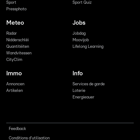
Sport
Sport Quiz
Pressphoto
Meteo
Jobs
Radar
Jobdag
Nidderschléi
Moovijob
Quantitéiten
Lifelong Learning
Wandvitessen
CityClim
Immo
Info
Annoncen
Services de garde
Artikelen
Loterie
Energieauer
Feedback
Conditions d'utilisation