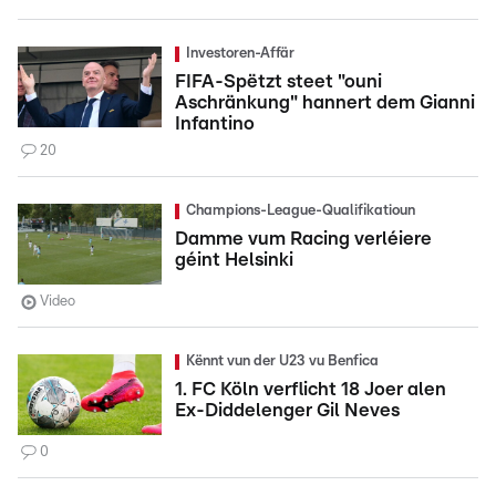
Investoren-Affär
FIFA-Spëtzt steet "ouni
Aschränkung" hannert dem Gianni
Infantino
20
Champions-League-Qualifikatioun
Damme vum Racing verléiere
géint Helsinki
Video
Kënnt vun der U23 vu Benfica
1. FC Köln verflicht 18 Joer alen
Ex-Diddelenger Gil Neves
0