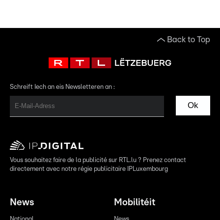
Back to Top
Schreift Iech an eis Newsletteren an :
Ok
Vous souhaitez faire de la publicité sur RTL.lu ? Prenez contact
directement avec notre régie publicitaire IPLuxembourg
News
Mobilitéit
National
News