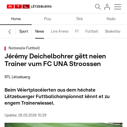
Home
Play
Télé
Radio
Sport
News
Live Arena
F1
Futtball
Basketball
Nationale Futtball
Jérémy Deichelbohrer gëtt neien
Trainer vum FC UNA Stroossen
RTL Lëtzebuerg
Beim Véiertplacéierten aus dem héchste
Lëtzebuerger Futtballchampionnat kënnt et zu
engem Trainerwiessel.
Update:
28.05.2026 10:29