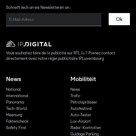
Schreift Iech an eis Newsletteren an :
Ok
Vous souhaitez faire de la publicité sur RTL.lu ? Prenez contact
directement avec notre régie publicitaire IPLuxembourg
News
Mobilitéit
National
News
International
Trafic
Panorama
Pëtrolspräisser
Tech-World
Autofestival
Meenung
Auto-Tester
Faktencheck
Lux-Airport
Safety First
Radar-Kontrollen
Guidage Parking