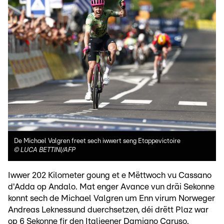
De Michael Valgren freet sech iwwert seng Etappevictoire
©
LUCA BETTINI/AFP
Iwwer 202 Kilometer goung et e Mëttwoch vu Cassano
d'Adda op Andalo. Mat enger Avance vun dräi Sekonne
konnt sech de Michael Valgren um Enn virum Norweger
Andreas Leknessund duerchsetzen, déi drëtt Plaz war
op 6 Sekonne fir den Italieener Damiano Caruso.