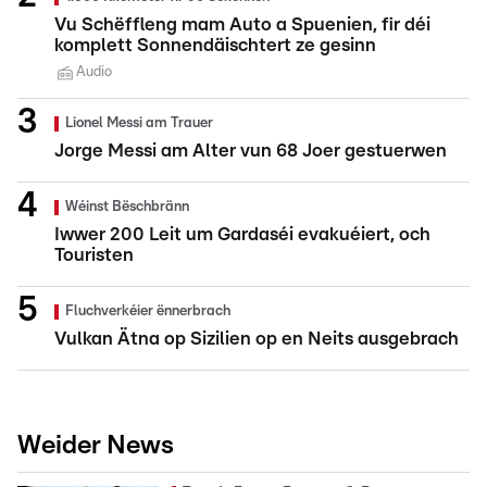
Vu Schëffleng mam Auto a Spuenien, fir déi
komplett Sonnendäischtert ze gesinn
Audio
Lionel Messi am Trauer
Jorge Messi am Alter vun 68 Joer gestuerwen
Wéinst Bëschbränn
Iwwer 200 Leit um Gardaséi evakuéiert, och
Touristen
Fluchverkéier ënnerbrach
Vulkan Ätna op Sizilien op en Neits ausgebrach
Weider News