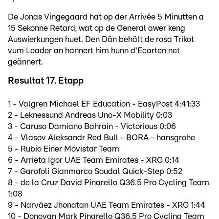
De Jonas Vingegaard hat op der Arrivée 5 Minutten a
15 Sekonne Retard, wat op de General awer keng
Auswierkungen huet. Den Dän behält de rosa Trikot
vum Leader an hannert him hunn d'Ecarten net
geännert.
Resultat 17. Etapp
1 - Valgren Michael EF Education - EasyPost 4:41:33
2 - Leknessund Andreas Uno-X Mobility 0:03
3 - Caruso Damiano Bahrain - Victorious 0:06
4 - Vlasov Aleksandr Red Bull - BORA - hansgrohe
5 - Rubio Einer Movistar Team
6 - Arrieta Igor UAE Team Emirates - XRG 0:14
7 - Garofoli Gianmarco Soudal Quick-Step 0:52
8 - de la Cruz David Pinarello Q36.5 Pro Cycling Team
1:08
9 - Narváez Jhonatan UAE Team Emirates - XRG 1:44
10 - Donovan Mark Pinarello Q36.5 Pro Cycling Team