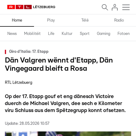
Home
Play
Télé
Radio
News
Mobilitéit
Life
Kultur
Sport
Gaming
Fotoen
Giro d'Italia: 17. Etapp
Dän Valgren wënnt d'Etapp, Dän
Vingegaard bleift a Rosa
RTL Lëtzebuerg
Op der 17. Etapp gouf et eng dänesch Victoire
duerch de Michael Valgren, dee sech e Kilometer
viru Schluss aus dem Spëtzegrupp konnt ofsetzen.
Update:
28.05.2026 10:57