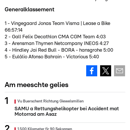
Generalklassement
1 - Vingegaard Jonas Team Visma | Lease a Bike
66:57:14
2 - Gall Felix Decathlon CMA CGM Team 4:03
3 - Arensman Thymen Netcompany INEOS 4:27
4 - Hindley Jai Red Bull - BORA - hansgrohe 5:00
5 - Eulálio Afonso Bahrain - Victorious 5:40
Am meeschte gelies
Vu Buerschent Richtung Giewelsmillen
SAMU a Rettungshelikopter bei Accident mat
Motorrad am Asaz
1.500 Kilometer fir 90 Sekonnen