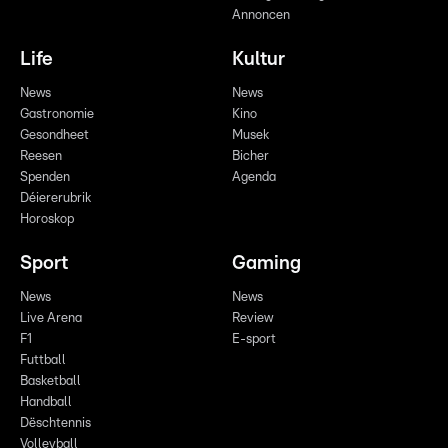
Annoncen
Life
Kultur
News
News
Gastronomie
Kino
Gesondheet
Musek
Reesen
Bicher
Spenden
Agenda
Déiererubrik
Horoskop
Sport
Gaming
News
News
Live Arena
Review
F1
E-sport
Futtball
Basketball
Handball
Dëschtennis
Volleyball