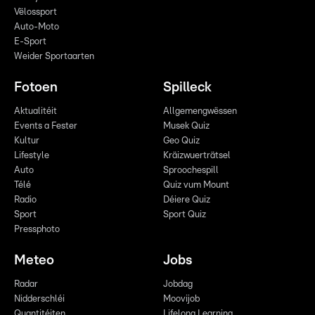
Vëlossport
Auto-Moto
E-Sport
Weider Sportaarten
Fotoen
Spilleck
Aktualitéit
Allgemengwëssen
Events a Fester
Musek Quiz
Kultur
Geo Quiz
Lifestyle
Kräizwuerträtsel
Auto
Sproochespill
Télé
Quiz vum Mount
Radio
Déiere Quiz
Sport
Sport Quiz
Pressphoto
Meteo
Jobs
Radar
Jobdag
Nidderschléi
Moovijob
Quantitéiten
Lifelong Learning