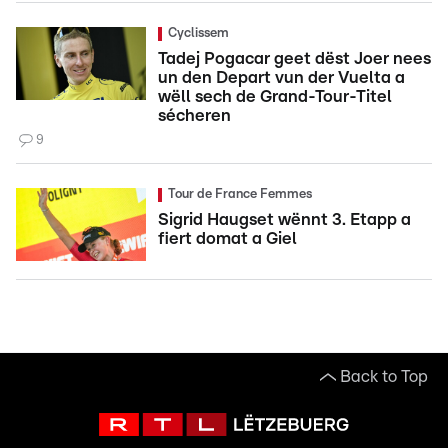
Cyclissem
Tadej Pogacar geet dëst Joer nees
un den Depart vun der Vuelta a
wëll sech de Grand-Tour-Titel
sécheren
9
Tour de France Femmes
Sigrid Haugset wënnt 3. Etapp a
fiert domat a Giel
Back to Top