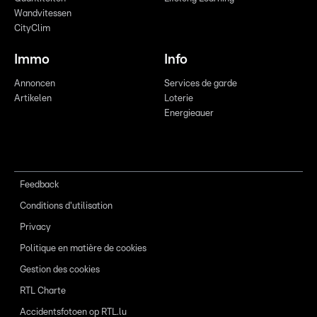
Wandvitessen
CityClim
Immo
Info
Annoncen
Services de garde
Artikelen
Loterie
Energieauer
Feedback
Conditions d'utilisation
Privacy
Politique en matière de cookies
Gestion des cookies
RTL Charte
Accidentsfotoen op RTL.lu