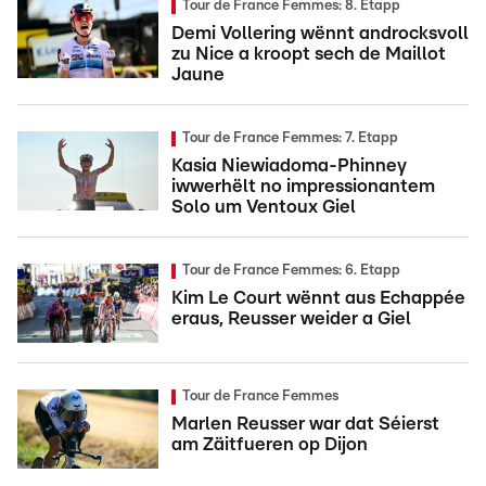
Tour de France Femmes: 8. Etapp
Demi Vollering wënnt androcksvoll
zu Nice a kroopt sech de Maillot
Jaune
Tour de France Femmes: 7. Etapp
Kasia Niewiadoma-Phinney
iwwerhëlt no impressionantem
Solo um Ventoux Giel
Tour de France Femmes: 6. Etapp
Kim Le Court wënnt aus Echappée
eraus, Reusser weider a Giel
Tour de France Femmes
Marlen Reusser war dat Séierst
am Zäitfueren op Dijon