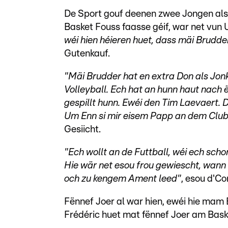
De Sport gouf deenen zwee Jongen also
Basket Fouss faasse géif, war net vun U
wéi hien héieren huet, dass mäi Brudder
Gutenkauf.
"Mäi Brudder hat en extra Don als Jonke 
Volleyball. Ech hat an hunn haut nach ë
gespillt hunn. Ewéi den Tim Laevaert. 
Um Enn si mir eisem Papp an dem Club 
Gesiicht.
"Ech wollt an de Futtball, wéi ech sc
Hie wär net esou frou gewiescht, wann
och zu kengem Ament leed"
, esou d'Co
Fënnef Joer al war hien, ewéi hie mam
Frédéric huet mat fënnef Joer am Bask