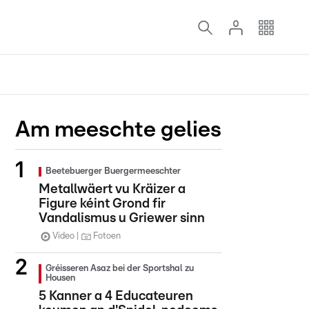
Am meeschte gelies
Beetebuerger Buergermeeschter
Metallwäert vu Kräizer a
Figure kéint Grond fir
Vandalismus u Griewer sinn
Video
Fotoen
Gréisseren Asaz bei der Sportshal zu
Housen
5 Kanner a 4 Educateuren