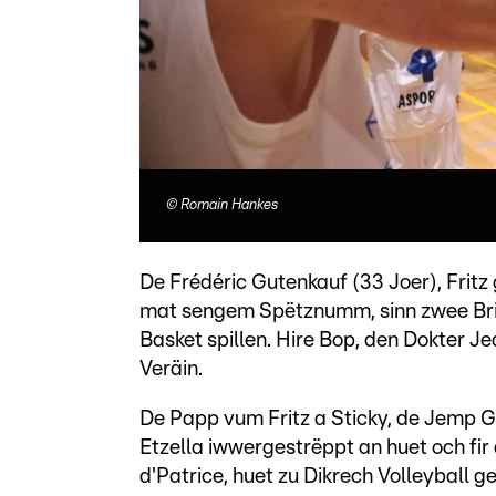
©
Romain Hankes
De Frédéric Gutenkauf (33 Joer), Fritz 
mat sengem Spëtznumm, sinn zwee Brid
Basket spillen. Hire Bop, den Dokter J
Veräin.
De Papp vum Fritz a Sticky, de Jemp Gu
Etzella iwwergestrëppt an huet och fi
d'Patrice, huet zu Dikrech Volleyball ges