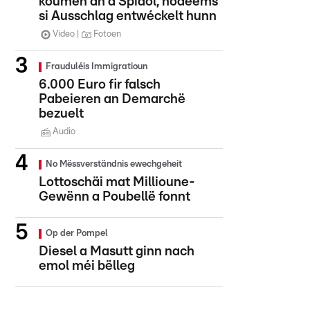
koumen an d'Spidol, nodeems
si Ausschlag entwéckelt hunn
Video
Fotoen
Frauduléis Immigratioun
6.000 Euro fir falsch
Pabeieren an Demarchë
bezuelt
Audio
No Mëssverständnis ewechgeheit
Lottoschäi mat Millioune-
Gewënn a Poubellë fonnt
Op der Pompel
Diesel a Masutt ginn nach
emol méi bëlleg