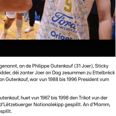
genannt, an de Philippe Gutenkauf (31 Joer), Sticky
der, déi zanter Joer an Dag zesummen zu Ettelbréck
ean Gutenkauf, war vun 1988 bis 1996 President vum
tenkauf, huet vun 1967 bis 1998 den Trikot vun der
r d'Lëtzebuerger Nationalekipp gespillt. An d'Mamm,
pillt.