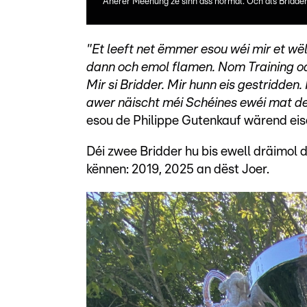
Anerer Meenung ze sinn ass normal. Och als Bridder
"Et leeft net ëmmer esou wéi mir et wël
dann och emol flamen. Nom Training o
Mir si Bridder. Mir hunn eis gestridden
awer näischt méi Schéines ewéi mat 
esou de Philippe Gutenkauf wärend ei
Déi zwee Bridder hu bis ewell dräimol
kënnen: 2019, 2025 an dëst Joer.