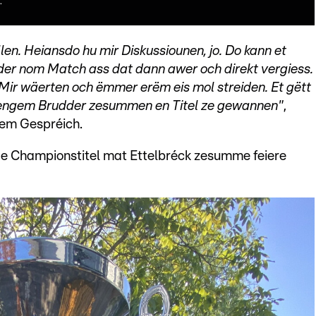
.
len. Heiansdo hu mir Diskussiounen, jo. Do kann et
der nom Match ass dat dann awer och direkt vergiess.
. Mir wäerten och ëmmer erëm eis mol streiden. Et gëtt
dengem Brudder zesummen en Titel ze gewannen"
,
sem Gespréich.
 de Championstitel mat Ettelbréck zesumme feiere