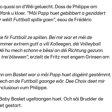
 quasi an d'Wéi geluecht. Dass de Philippe am
fank u kloer.
"Mäi Papp huet gebibbert a geziddert
 wéilt Futtball spille goen"
, esou de Frédéric
fir Futtball ze spillen. Bei mir war et méi de
mmer extrem gutt a vill Kolleegen, déi Volleyball
Déi hu mech schonn e bëssi an déi Richtung gezunn.
trei bliwwen",
erzielt de Fritz mat engem Grinsen am
honn am Basket war a mäi Papp huet dogéint gestëmmt.
 ech an de Futtball gaange wär. Dee Choix deet mir
nclusioun vum Philippe.
 Baby Basket ugefaangen huet. Och säi Brudder de
et gestart.