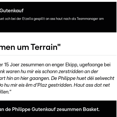
 Gutenkauf
et och bei der Etzella gespillt an ass haut nach als Teammanager am
men um Terrain"
ter 15 Joer zesummen an enger Ekipp, ugefaange bei
onk waren hu mir eis schonn zerstridden an der
rt hin an hier gaangen. De Philippe huet déi selwecht
o hu mir eis ëm d'Plaz gestridden. Haut ass dat net
llen."
c an de Philippe Gutenkauf zesummen Basket.