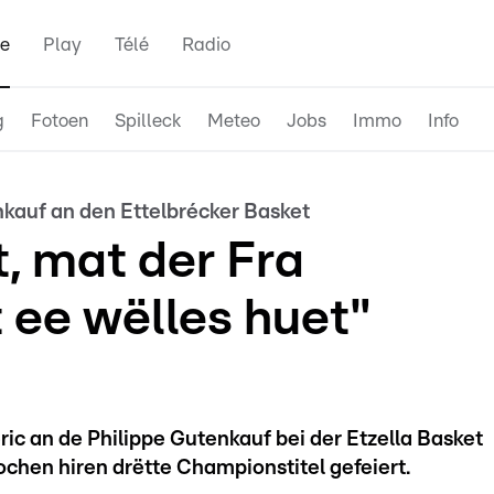
e
Play
Télé
Radio
g
Fotoen
Spilleck
Meteo
Jobs
Immo
Info
kauf an den Ettelbrécker Basket
, mat der Fra
 ee wëlles huet"
ric an de Philippe Gutenkauf bei der Etzella Basket
chen hiren drëtte Championstitel gefeiert.