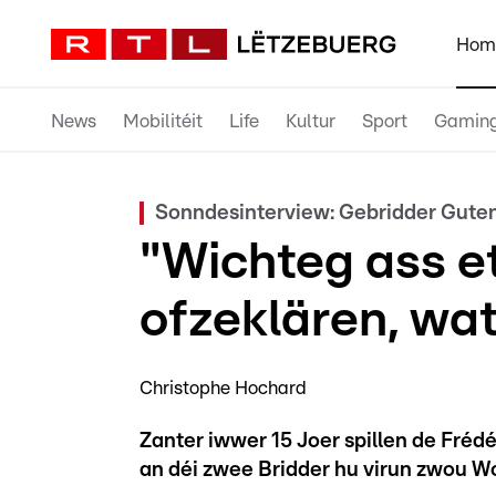
Hom
News
Mobilitéit
Life
Kultur
Sport
Gamin
Sonndesinterview: Gebridder Guten
"Wichteg ass et
ofzeklären, wat
Christophe Hochard
Zanter iwwer 15 Joer spillen de Frédé
an déi zwee Bridder hu virun zwou Wo