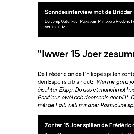
Sonndesinterview mat de Bridder
De Jemp Gutenkauf, Papp vum Philippe a Frédéric hu
Veräin aktiv.
"Iwwer 15 Joer zesum
De Frédéric an de Philippe spillen zan
den Espoirs a bis haut:
"Wéi mir ganz j
éischter Ekipp. Do ass et munchmol haa
Positioun ewéi ech deemools gespillt. D
méi de Fall, well mir aner Positioune spi
Zanter 15 Joer spillen de Frédéri