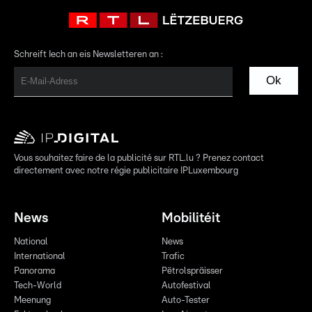
Schreift Iech an eis Newsletteren an :
Ok
Vous souhaitez faire de la publicité sur RTL.lu ? Prenez contact
directement avec notre régie publicitaire IPLuxembourg
News
Mobilitéit
National
News
International
Trafic
Panorama
Pëtrolspräisser
Tech-World
Autofestival
Meenung
Auto-Tester