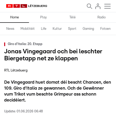
Home
Play
Télé
Radio
News
Mobilitéit
Life
Kultur
Sport
Gaming
Fotoen
Giro d'Italia: 20. Etapp
Jonas Vingegaard och bei leschter
Biergetapp net ze klappen
RTL Lëtzebuerg
De Vingegaard huet domat déi bescht Chancen, den
109. Giro d'Italia ze gewannen. Och de Gewënner
vum Trikot vum beschte Grimpeur ass schonn
decidéiert.
Update:
01.06.2026 06:48