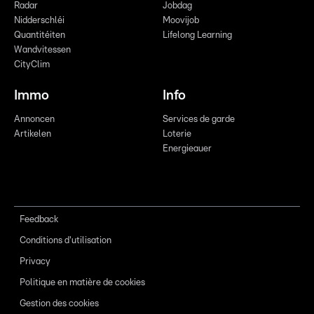
Radar
Jobdag
Nidderschléi
Moovijob
Quantitéiten
Lifelong Learning
Wandvitessen
CityClim
Immo
Info
Annoncen
Services de garde
Artikelen
Loterie
Energieauer
Feedback
Conditions d'utilisation
Privacy
Politique en matière de cookies
Gestion des cookies