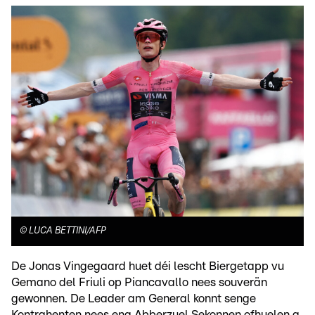
©
LUCA BETTINI/AFP
De Jonas Vingegaard huet déi lescht Biergetapp vu
Gemano del Friuli op Piancavallo nees souverän
gewonnen. De Leader am General konnt senge
Kontrahenten nees eng Abberzuel Sekonnen ofhuelen a