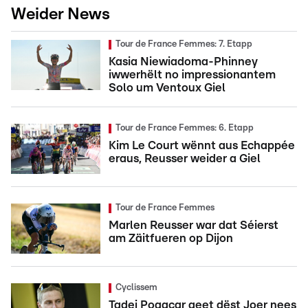
Weider News
Tour de France Femmes: 7. Etapp
Kasia Niewiadoma-Phinney
iwwerhëlt no impressionantem
Solo um Ventoux Giel
Tour de France Femmes: 6. Etapp
Kim Le Court wënnt aus Echappée
eraus, Reusser weider a Giel
Tour de France Femmes
Marlen Reusser war dat Séierst
am Zäitfueren op Dijon
Cyclissem
Tadej Pogacar geet dëst Joer nees