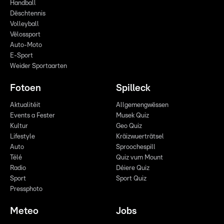
Handball
Dëschtennis
Volleyball
Vëlossport
Auto-Moto
E-Sport
Weider Sportaarten
Fotoen
Spilleck
Aktualitéit
Allgemengwëssen
Events a Fester
Musek Quiz
Kultur
Geo Quiz
Lifestyle
Kräizwuerträtsel
Auto
Sproochespill
Télé
Quiz vum Mount
Radio
Déiere Quiz
Sport
Sport Quiz
Pressphoto
Meteo
Jobs