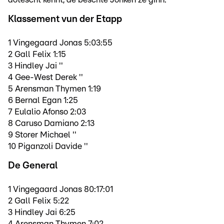
Klassement vun der Etapp
1 Vingegaard Jonas 5:03:55
2 Gall Felix 1:15
3 Hindley Jai ''
4 Gee-West Derek ''
5 Arensman Thymen 1:19
6 Bernal Egan 1:25
7 Eulalio Afonso 2:03
8 Caruso Damiano 2:13
9 Storer Michael ''
10 Piganzoli Davide ''
De General
1 Vingegaard Jonas 80:17:01
2 Gall Felix 5:22
3 Hindley Jai 6:25
4 Arensman Thymen 7:02