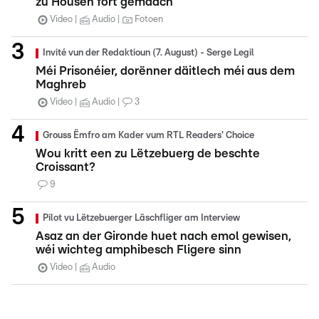
zu Housen fort gemaach
Video
Audio
Fotoen
Invité vun der Redaktioun (7. August) - Serge Legil
Méi Prisonéier, dorënner däitlech méi aus dem
Maghreb
Video
Audio
3
Grouss Ëmfro am Kader vum RTL Readers' Choice
Wou kritt een zu Lëtzebuerg de beschte
Croissant?
9
Pilot vu Lëtzebuerger Läschfliger am Interview
Asaz an der Gironde huet nach emol gewisen,
wéi wichteg amphibesch Fligere sinn
Video
Audio