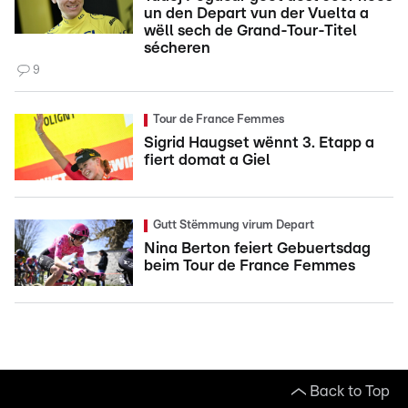
un den Depart vun der Vuelta a
wëll sech de Grand-Tour-Titel
sécheren
9
Tour de France Femmes
Sigrid Haugset wënnt 3. Etapp a
fiert domat a Giel
Gutt Stëmmung virum Depart
Nina Berton feiert Gebuertsdag
beim Tour de France Femmes
Back to Top