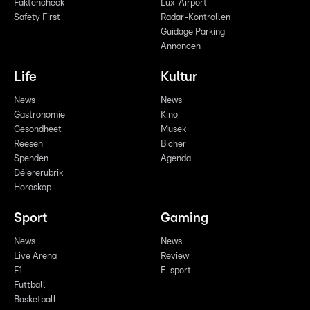
Faktencheck
Lux-Airport
Safety First
Radar-Kontrollen
Guidage Parking
Annoncen
Life
Kultur
News
News
Gastronomie
Kino
Gesondheet
Musek
Reesen
Bicher
Spenden
Agenda
Déiererubrik
Horoskop
Sport
Gaming
News
News
Live Arena
Review
F1
E-sport
Futtball
Basketball