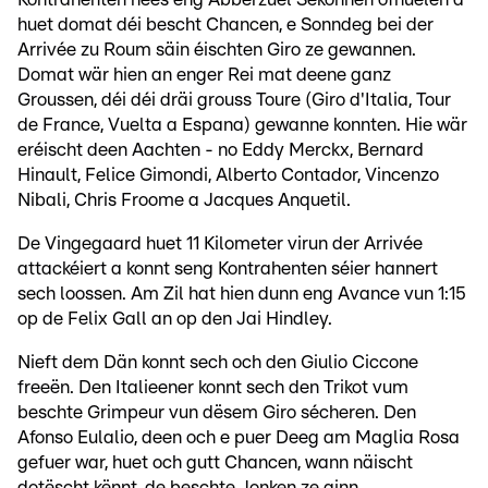
huet domat déi bescht Chancen, e Sonndeg bei der
Arrivée zu Roum säin éischten Giro ze gewannen.
Domat wär hien an enger Rei mat deene ganz
Groussen, déi déi dräi grouss Toure (Giro d'Italia, Tour
de France, Vuelta a Espana) gewanne konnten. Hie wär
eréischt deen Aachten - no Eddy Merckx, Bernard
Hinault, Felice Gimondi, Alberto Contador, Vincenzo
Nibali, Chris Froome a Jacques Anquetil.
De Vingegaard huet 11 Kilometer virun der Arrivée
attackéiert a konnt seng Kontrahenten séier hannert
sech loossen. Am Zil hat hien dunn eng Avance vun 1:15
op de Felix Gall an op den Jai Hindley.
Nieft dem Dän konnt sech och den Giulio Ciccone
freeën. Den Italieener konnt sech den Trikot vum
beschte Grimpeur vun dësem Giro sécheren. Den
Afonso Eulalio, deen och e puer Deeg am Maglia Rosa
gefuer war, huet och gutt Chancen, wann näischt
dotëscht kënnt, de beschte Jonken ze ginn.