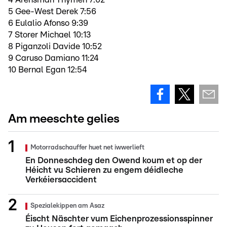
5 Gee-West Derek 7:56
6 Eulalio Afonso 9:39
7 Storer Michael 10:13
8 Piganzoli Davide 10:52
9 Caruso Damiano 11:24
10 Bernal Egan 12:54
Am meeschte gelies
Motorradschauffer huet net iwwerlieft
En Donneschdeg den Owend koum et op der
Héicht vu Schieren zu engem déidleche
Verkéiersaccident
Spezialekippen am Asaz
Éischt Näschter vum Eichenprozessionsspinner