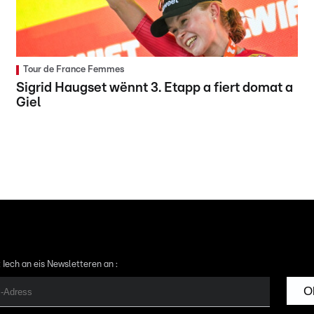
Tour de France Femmes
Sigrid Haugset wënnt 3. Etapp a fiert domat a
Giel
 Iech an eis Newsletteren an :
O