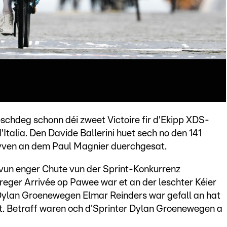
schdeg schonn déi zweet Victoire fir d'Ekipp XDS-
'Italia. Den Davide Ballerini huet sech no den 141
yven an dem Paul Magnier duerchgesat.
e vun enger Chute vun der Sprint-Konkurrenz
ereger Arrivée op Pawee war et an der leschter Kéier
ylan Groenewegen Elmar Reinders war gefall an hat
t. Betraff waren och d'Sprinter Dylan Groenewegen a