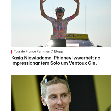
Tour de France Femmes: 7. Etapp
Kasia Niewiadoma-Phinney iwwerhëlt no
impressionantem Solo um Ventoux Giel