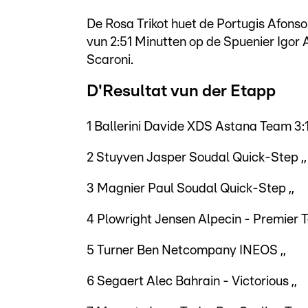
De Rosa Trikot huet de Portugis Afons
vun 2:51 Minutten op de Spuenier Igor A
Scaroni.
D'Resultat vun der Etapp
1 Ballerini Davide XDS Astana Team 3:
2 Stuyven Jasper Soudal Quick-Step ,,
3 Magnier Paul Soudal Quick-Step ,,
4 Plowright Jensen Alpecin - Premier Te
5 Turner Ben Netcompany INEOS ,,
6 Segaert Alec Bahrain - Victorious ,,