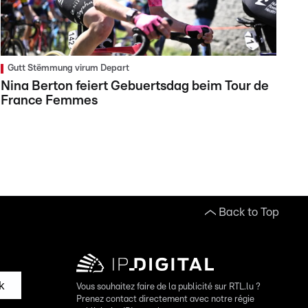
Gutt Stëmmung virum Depart
Nina Berton feiert Gebuertsdag beim Tour de
France Femmes
Back to Top
k
Vous souhaitez faire de la publicité sur RTL.lu ?
Prenez contact directement avec notre régie