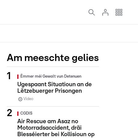
Am meeschte gelies
Ëmmer méi Gewalt vun Detenuen
Ugespaant Situatioun an de
Lëtzebuerger Prisongen
Video
CGDIS
Air Rescue am Asaz no
Motorradsaccident, dräi
Blesséierter bei Kollisioun op