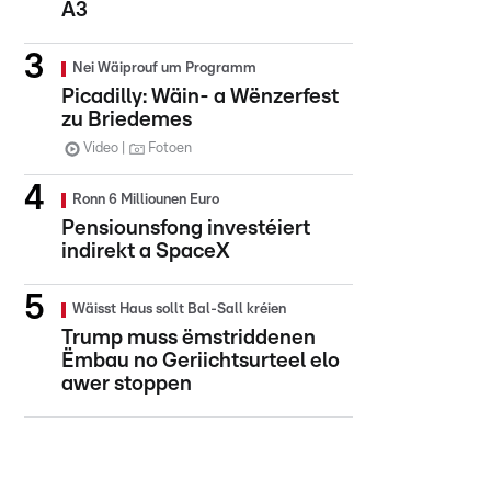
A3
Nei Wäiprouf um Programm
Picadilly: Wäin- a Wënzerfest
zu Briedemes
Video
Fotoen
Ronn 6 Milliounen Euro
Pensiounsfong investéiert
indirekt a SpaceX
Wäisst Haus sollt Bal-Sall kréien
Trump muss ëmstriddenen
Ëmbau no Geriichtsurteel elo
awer stoppen