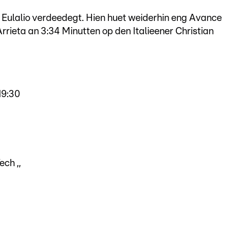
o Eulalio verdeedegt. Hien huet weiderhin eng Avance
rrieta an 3:34 Minutten op den Italieener Christian
19:30
ch ,,