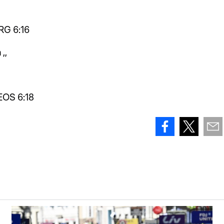
RG 6:16
,,
OS 6:18