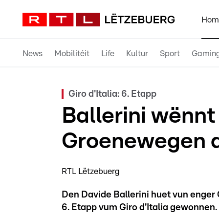
Hom
News
Mobilitéit
Life
Kultur
Sport
Gamin
Giro d'Italia: 6. Etapp
Ballerini wënnt
Groenewegen a 
RTL Lëtzebuerg
Den Davide Ballerini huet vun enger 
6. Etapp vum Giro d'Italia gewonnen.