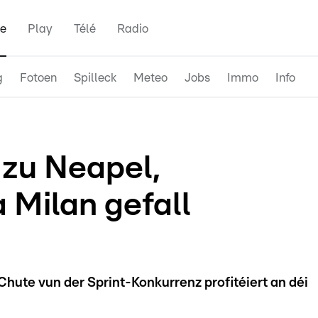
e
Play
Télé
Radio
g
Fotoen
Spilleck
Meteo
Jobs
Immo
Info
 zu Neapel,
Milan gefall
Chute vun der Sprint-Konkurrenz profitéiert an déi