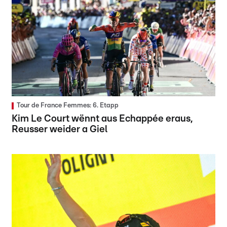
Tour de France Femmes: 6. Etapp
Kim Le Court wënnt aus Echappée eraus,
Reusser weider a Giel