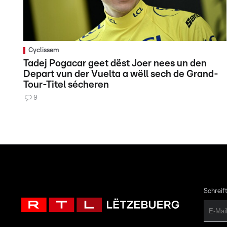
Cyclissem
Tadej Pogacar geet dëst Joer nees un den
Depart vun der Vuelta a wëll sech de Grand-
Tour-Titel sécheren
9
Schreift