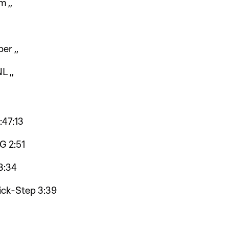
 ,,
er ,,
L ,,
:47:13
G 2:51
3:34
ick-Step 3:39