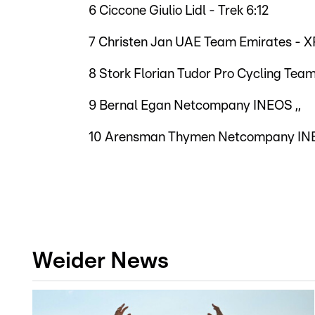
6 Ciccone Giulio Lidl - Trek 6:12
7 Christen Jan UAE Team Emirates - X
8 Stork Florian Tudor Pro Cycling Team 
9 Bernal Egan Netcompany INEOS ,,
10 Arensman Thymen Netcompany INE
Weider News