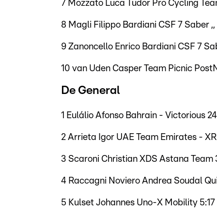
7 Mozzato Luca Tudor Pro Cycling Team
8 Magli Filippo Bardiani CSF 7 Saber ,,
9 Zanoncello Enrico Bardiani CSF 7 Sab
10 van Uden Casper Team Picnic PostN
De General
1 Eulálio Afonso Bahrain - Victorious 24
2 Arrieta Igor UAE Team Emirates - XR
3 Scaroni Christian XDS Astana Team 
4 Raccagni Noviero Andrea Soudal Qu
5 Kulset Johannes Uno-X Mobility 5:17