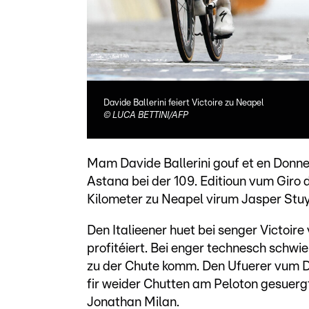
Davide Ballerini feiert Victoire zu Neapel
©
LUCA BETTINI/AFP
Mam Davide Ballerini gouf et en Donne
Astana bei der 109. Editioun vum Giro d
Kilometer zu Neapel virum Jasper Stu
Den Italieener huet bei senger Victoir
profitéiert. Bei enger technesch schwi
zu der Chute komm. Den Ufuerer vum D
fir weider Chutten am Peloton gesuerg
Jonathan Milan.