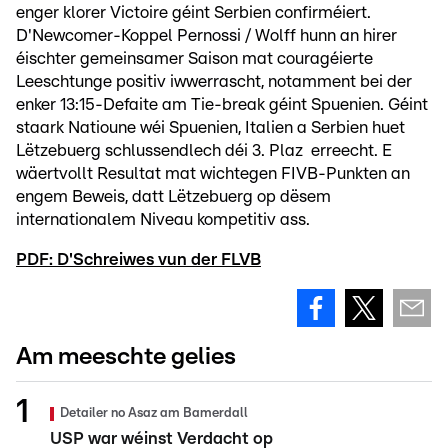
enger klorer Victoire géint Serbien confirméiert.
D'Newcomer-Koppel Pernossi / Wolff hunn an hirer
éischter gemeinsamer Saison mat couragéierte
Leeschtunge positiv iwwerrascht, notamment bei der
enker 13:15-Defaite am Tie-break géint Spuenien. Géint
staark Natioune wéi Spuenien, Italien a Serbien huet
Lëtzebuerg schlussendlech déi 3. Plaz erreecht. E
wäertvollt Resultat mat wichtegen FIVB-Punkten an
engem Beweis, datt Lëtzebuerg op dësem
internationalem Niveau kompetitiv ass.
PDF: D'Schreiwes vun der FLVB
Am meeschte gelies
Detailer no Asaz am Bamerdall
USP war wéinst Verdacht op