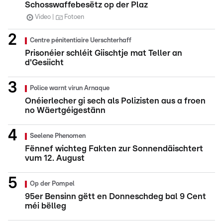
Schosswaffebesëtz op der Plaz
Video
Fotoen
Centre pénitentiaire Uerschterhaff
Prisonéier schléit Giischtje mat Teller an
d'Gesiicht
Police warnt virun Arnaque
Onéierlecher gi sech als Polizisten aus a froen
no Wäertgéigestänn
Seelene Phenomen
Fënnef wichteg Fakten zur Sonnendäischtert
vum 12. August
Op der Pompel
95er Bensinn gëtt en Donneschdeg bal 9 Cent
méi bëlleg