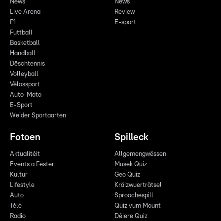
News
News
Live Arena
Review
F1
E-sport
Futtball
Basketball
Handball
Dëschtennis
Volleyball
Vëlossport
Auto-Moto
E-Sport
Weider Sportaarten
Fotoen
Spilleck
Aktualitéit
Allgemengwëssen
Events a Fester
Musek Quiz
Kultur
Geo Quiz
Lifestyle
Kräizwuerträtsel
Auto
Sproochespill
Télé
Quiz vum Mount
Radio
Déiere Quiz