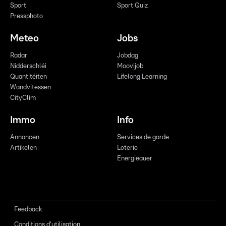
Sport
Sport Quiz
Pressphoto
Meteo
Jobs
Radar
Jobdag
Nidderschléi
Moovijob
Quantitéiten
Lifelong Learning
Wandvitessen
CityClim
Immo
Info
Annoncen
Services de garde
Artikelen
Loterie
Energieauer
Feedback
Conditions d'utilisation