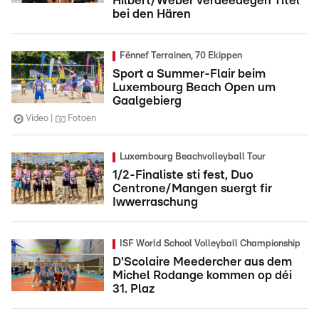
Hilbert/Weber verdeedegen Titel
bei den Hären
Fënnef Terrainen, 70 Ekippen
Sport a Summer-Flair beim
Luxembourg Beach Open um
Gaalgebierg
Video
Fotoen
Luxembourg Beachvolleyball Tour
1/2-Finaliste sti fest, Duo
Centrone/Mangen suergt fir
Iwwerraschung
ISF World School Volleyball Championship
D'Scolaire Meedercher aus dem
Michel Rodange kommen op déi
31. Plaz