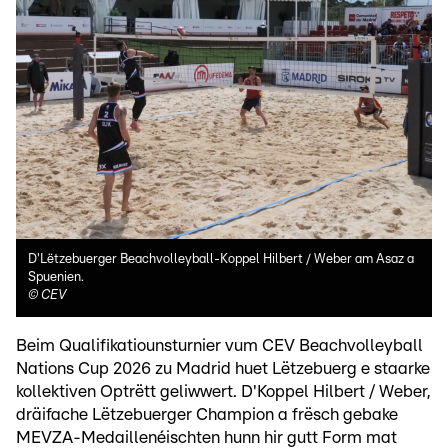
D'Lëtzebuerger Beachvolleyball-Koppel Hilbert / Weber am Asaz a
Spuenien.
©
CEV
Beim Qualifikatiounsturnier vum CEV Beachvolleyball
Nations Cup 2026 zu Madrid huet Lëtzebuerg e staarke
kollektiven Optrëtt geliwwert. D'Koppel Hilbert / Weber,
dräifache Lëtzebuerger Champion a frësch gebake
MEVZA-Medaillenéischten hunn hir gutt Form mat