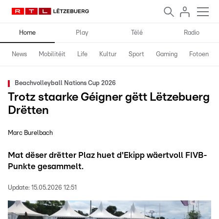
Home
Play
Télé
Radio
News
Mobilitéit
Life
Kultur
Sport
Gaming
Fotoen
Beachvolleyball Nations Cup 2026
Trotz staarke Géigner gëtt Lëtzebuerg
Drëtten
Marc Burelbach
Mat dëser drëtter Plaz huet d'Ekipp wäertvoll FIVB-
Punkte gesammelt.
Update:
15.05.2026 12:51