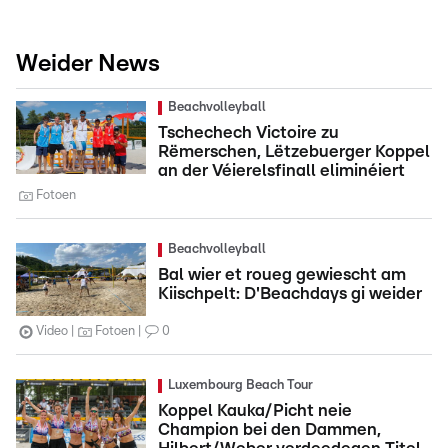
Weider News
Beachvolleyball
Tschechech Victoire zu
Rëmerschen, Lëtzebuerger Koppel
an der Véierelsfinall eliminéiert
Fotoen
Beachvolleyball
Bal wier et roueg gewiescht am
Kiischpelt: D'Beachdays gi weider
Video
Fotoen
0
Luxembourg Beach Tour
Koppel Kauka/Picht neie
Champion bei den Dammen,