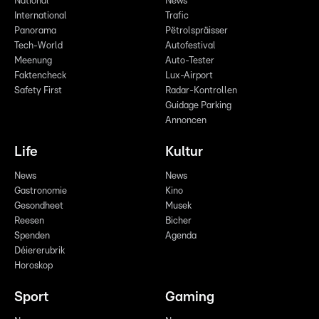
National
News
International
Trafic
Panorama
Pëtrolspräisser
Tech-World
Autofestival
Meenung
Auto-Tester
Faktencheck
Lux-Airport
Safety First
Radar-Kontrollen
Guidage Parking
Annoncen
Life
Kultur
News
News
Gastronomie
Kino
Gesondheet
Musek
Reesen
Bicher
Spenden
Agenda
Déiererubrik
Horoskop
Sport
Gaming