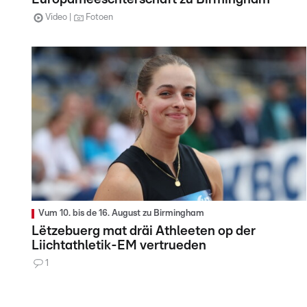
Video
Fotoen
Vum 10. bis de 16. August zu Birmingham
Lëtzebuerg mat dräi Athleeten op der
Liichtathletik-EM vertrueden
1