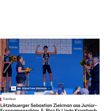
Triathlon
Lëtzebuerger Sebastian Ziekman ass Junior-
Europameeschter, 5. Plaz fir Linda Krombach