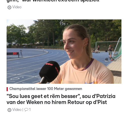
Video
Championstitel iwwer 100 Meter gewonnen
"Sou lues geet et rëm besser", sou d'Patrizia
van der Weken no hirem Retour op d'Pist
Video
1