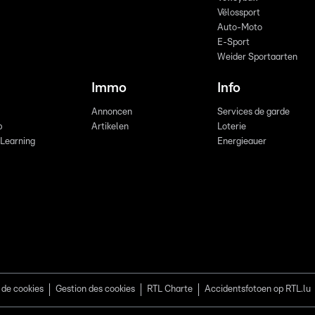
Vëlossport
Auto-Moto
E-Sport
Weider Sportaarten
Immo
Info
Annoncen
Services de garde
b
Artikelen
Loterie
 Learning
Energieauer
 de cookies
Gestion des cookies
RTL Charte
Accidentsfotoen op RTL.lu