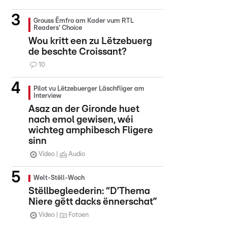
Grouss Ëmfro am Kader vum RTL
Readers' Choice
Wou kritt een zu Lëtzebuerg
de beschte Croissant?
10
Pilot vu Lëtzebuerger Läschfliger am
Interview
Asaz an der Gironde huet
nach emol gewisen, wéi
wichteg amphibesch Fligere
sinn
Video
Audio
Welt-Stëll-Woch
Stëllbegleederin: “D’Thema
Niere gëtt dacks ënnerschat”
Video
Fotoen