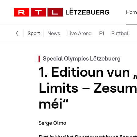
Hom
Sport
News
Live Arena
F1
Futtball
Special Olympics Lëtzebuerg
1. Editioun vun
Limits – Zesu
méi“
Serge Olmo