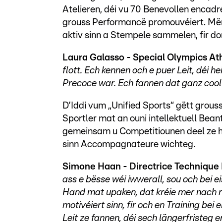
Atelieren, déi vu 70 Benevollen encadré
grouss Performancë promouvéiert. Më
aktiv sinn a Stempele sammelen, fir d
Laura Galasso - Special Olympics Ath
flott. Ech kennen och e puer Leit, déi he
Precoce war. Ech fannen dat ganz cool 
D’Iddi vum „Unified Sports“ gëtt grou
Sportler mat an ouni intellektuell Be
gemeinsam u Competitiounen deel ze hue
sinn Accompagnateure wichteg.
Simone Haan - Directrice Technique 
ass e bësse wéi iwwerall, sou och bei ei
Hand mat upaken, dat kréie mer nach rel
motivéiert sinn, fir och en Training bei 
Leit ze fannen, déi sech längerfristeg 