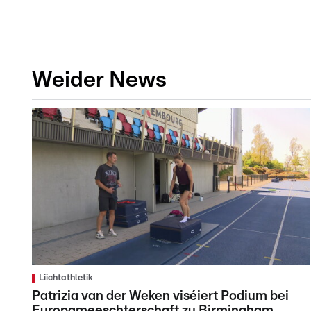
Weider News
Liichtathletik
Patrizia van der Weken viséiert Podium bei
Europameeschterschaft zu Birmingham