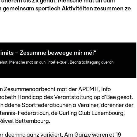
t anerem als Zil gehat, Mënsche mat an ouni
ch gemeinsam sportlech Aktivitéiten zesummen ze
t Limits – Zesumme beweege mir méi“
 gehat, Mënsche mat an ouni intellektuell Beanträchtegung duerch
 an Zesummenaarbecht mat der APEMH, Info
abeth Handicap dës Verantstaltung op d'Bee gesat.
chiddene Sportfederatiounen a Veräiner, dorënner der
tennis-Federatioun, de Curling Club Luxembourg,
Réveil Bettembourg.
r deemno ganz variéiert. Am Ganze waren et 19