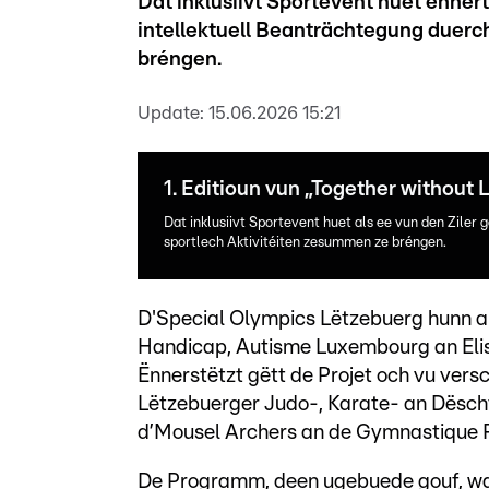
Dat inklusiivt Sportevent huet ënner
intellektuell Beanträchtegung duer
bréngen.
Update:
15.06.2026 15:21
1. Editioun vun „Together withou
Dat inklusiivt Sportevent huet als ee vun den Ziler
sportlech Aktivitéiten zesummen ze bréngen.
D'Special Olympics Lëtzebuerg hunn
Handicap, Autisme Luxembourg an Elis
Ënnerstëtzt gëtt de Projet och vu vers
Lëtzebuerger Judo-, Karate- an Dësch
d’Mousel Archers an de Gymnastique 
De Programm, deen ugebuede gouf, wa