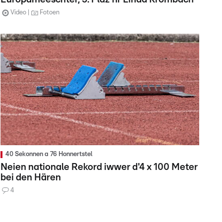
Video
Fotoen
40 Sekonnen a 76 Honnertstel
Neien nationale Rekord iwwer d'4 x 100 Meter
bei den Hären
4