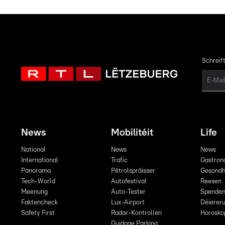
Schreift
News
Mobilitéit
Life
National
News
News
International
Trafic
Gastron
Panorama
Pëtrolspräisser
Gesondh
Tech-World
Autofestival
Reesen
Meenung
Auto-Tester
Spende
Faktencheck
Lux-Airport
Déiereru
Safety First
Radar-Kontrollen
Horosko
Guidage Parking