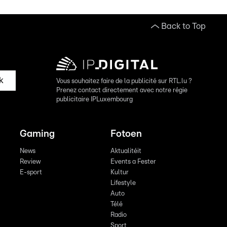
Back to Top
k
Vous souhaitez faire de la publicité sur RTL.lu ?
Prenez contact directement avec notre régie
publicitaire IPLuxembourg
Gaming
Fotoen
News
Aktualitéit
Review
Events a Fester
E-sport
Kultur
Lifestyle
Auto
Télé
Radio
Sport