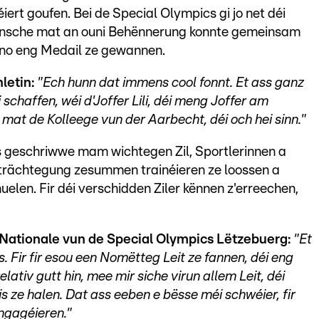
iert goufen. Bei de Special Olympics gi jo net déi
nsche mat an ouni Behënnerung konnte gemeinsam
ono eng Medail ze gewannen.
letin:
"Ech hunn dat immens cool fonnt. Et ass ganz
i schaffen, wéi d'Joffer Lili, déi meng Joffer am
mat de Kolleege vun der Aarbecht, déi och hei sinn."
ss geschriwwe mam wichtegen Zil, Sportlerinnen a
anträchtegung zesummen trainéieren ze loossen a
len. Fir déi verschidden Ziler kënnen z'erreechen,
Nationale vun de Special Olympics Lëtzebuerg:
"Et
s. Fir fir esou een Nomëtteg Leit ze fannen, déi eng
ativ gutt hin, mee mir siche virun allem Leit, déi
eis ze halen. Dat ass eeben e bësse méi schwéier, fir
engagéieren."