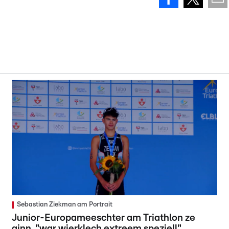
Sebastian Ziekman am Portrait
Junior-Europameeschter am Triathlon ze
ginn, "war wierklech extreem speziell"