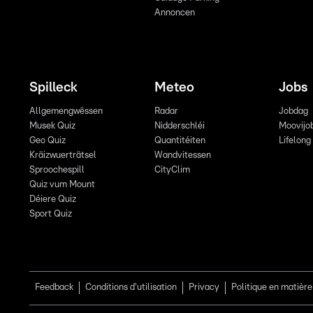
Annoncen
Spilleck
Meteo
Jobs
Allgemengwëssen
Radar
Jobdag
Musek Quiz
Nidderschléi
Moovijo
Geo Quiz
Quantitéiten
Lifelong
Kräizwuerträtsel
Wandvitessen
Sproochespill
CityClim
Quiz vum Mount
Déiere Quiz
Sport Quiz
Feedback
Conditions d'utilisation
Privacy
Politique en matière