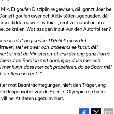
ix. Et goufen Disziplinne gewisen, déi ganzt Joer bei
Donieft goufen awer och Aktivitéiten ugebueden, déi
aren. Jidderee war invitéiert, mat ze maachen an et
l ze kréien. Wat ass den Input vun den Autoritéiten?
tik muss dat begleeden. D'Politik muss dat
ëttelen, sief et awer och, andeems ee kuckt, déi
iert si mat de Ministèren, et sinn der eng ganz Partie
an deem dote Beräich mat abréngen, dass mer och
éi mer hunn, dass mer och probéieren, do de Sport méi
et alles esou gëtt."
ortler mat Beanträchtegungen, nieft den Träger, eng
déi Responsabel vun de Special Olympics op hiren
 vill nei Athleten ugezunn huet.