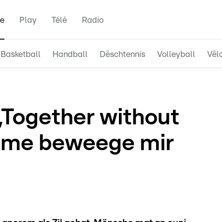
e
Play
Télé
Radio
Basketball
Handball
Dëschtennis
Volleyball
Vël
 „Together without
mme beweege mir