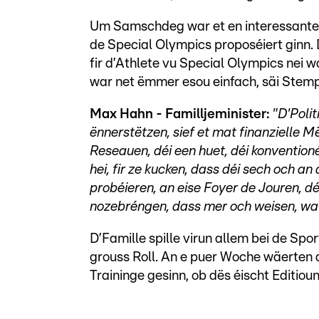
Um Samschdeg war et en interessante M
de Special Olympics proposéiert ginn. 
fir d’Athlete vu Special Olympics nei w
war net ëmmer esou einfach, säi Stempe
Max Hahn - Familljeminister:
"D'Poli
ënnerstëtzen, sief et mat finanzielle M
Reseauen, déi een huet, déi konventioné
hei, fir ze kucken, dass déi sech och 
probéieren, an eise Foyer de Jouren, d
nozebréngen, dass mer och weisen, wat 
D’Famille spille virun allem bei de Sp
grouss Roll. An e puer Woche wäerten 
Traininge gesinn, ob dës éischt Editioun