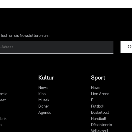
 Iech an eis Newsletteren an :
O
Kultur
Sport
News
News
omie
Kino
Live Arena
eet
Musek
F1
Bicher
Futtball
n
Agenda
Basketball
brik
Handball
p
Dëschtennis
Volleyball