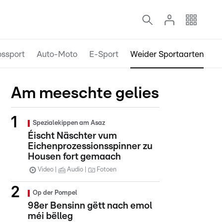
ossport
Auto-Moto
E-Sport
Weider Sportaarten
Am meeschte gelies
Spezialekippen am Asaz
Éischt Näschter vum
Eichenprozessionsspinner zu
Housen fort gemaach
Video
Audio
Fotoen
Op der Pompel
98er Bensinn gëtt nach emol
méi bëlleg