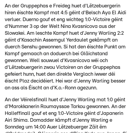
An der Gruppephas e Freideg huet d'Lëtzebuergerin
hiren éischte Kampf mat 4:5 géint d'Belsch Aya El Aidi
verluer. Duerno gouf et eng wichteg 1:0-Victoire géint
d'Nummer 3 op der Welt Nina Kvasnicova aus der
Slowakei. Am leschte Kampf huet d'Jenny Warling 2:2
géint d'Kasachin Assemgul Yerdaulet gekämpft an
duerch Senshu gewonnen. Si hat den éischte Punkt am
Kampf gemaach an doduerch bei Gläichstand
gewonnen. Well souwuel d'Kvasnicova wéi och
d'Lëtzebuergerin zwou Victoiren an der Gruppephas
gefeiert hunn, huet den direkte Verglach iwwer déi
éischt Plaz decidéiert. Hei war d'Jenny Warling besser
an ass als Éischt an d'K.o.-Ronn agezunn.
An der Véirelsfinall huet d'Jenny Warling mat 1:0 géint
d'Marokkanerin Roumayssae Tarkou gewonnen. An der
Halleffinall gouf et eng 1:0-Victoire géint d'Japanerin
Airi Shima. Domadder kämpft d'Jenny Warling e
Sonndeg um 14:00 Auer Lëtzebuerger Zäit ëm