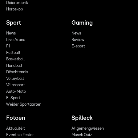
Déiererubrik
Horoskop
Sport
Gaming
News
News
Live Arena
Review
F1
E-sport
Futtball
Basketball
Handball
Dëschtennis
Volleyball
Vëlossport
Auto-Moto
E-Sport
Weider Sportaarten
Fotoen
Spilleck
Aktualitéit
Allgemengwëssen
Events a Fester
Musek Quiz