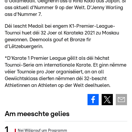
d'Goldmedail. Géignerin ass d'Rina Kodo aus Japan. Si
ass aktuell d'Nummer 9 op der Welt. D'Jenny Warling
ass d'Nummer 7.
Déi lescht Medail bei engem K1-Premier-League-
Tournoi huet déi 32 Joer al Karateka 2021 zu Moskau
gewonnen. Deemools gouf et Bronze fir
d'Lëtzebuergerin.
*D'Karate 1 Premier League gëllt als déi héchst
Tournoi-Serie am internationale Karate. Et ginn nëmme
véier Tournoie pro Joer organiséiert, an an all
Gewiichtsklass dierfen nëmmen déi 32-bescht
Athletinnen an Athleten op der Welt deelhuelen.
Am meeschte gelies
Nei Wäiprouf um Programm