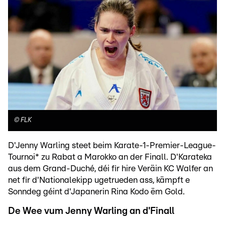
©
FLK
D'Jenny Warling steet beim Karate-1-Premier-League-
Tournoi* zu Rabat a Marokko an der Finall. D'Karateka
aus dem Grand-Duché, déi fir hire Veräin KC Walfer an
net fir d'Nationalekipp ugetrueden ass, kämpft e
Sonndeg géint d'Japanerin Rina Kodo ëm Gold.
De Wee vum Jenny Warling an d'Finall