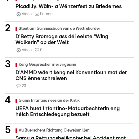
Picadilly: Wäin- a Wënzerfest zu Briedemes
Video
Fotoen
Steet am Guinnessbuch vun de Weltrekorder
D'Betty Bromage ass déi eelste "Wing
Walkerin" op der Welt
Video
0
Keng Gespréicher méi virgesinn
D'AMMD wäert keng nei Konventioun mat der
CNS ënnerschreiwen
23
Gianni Infantino nees an der Kritik
UEFA huet Infantino-Mataarbechterin eng
héich Entschiedegung bezuelt
Vu Buerschent Richtung Giewelsmillen
Samu a Rettungshelikopter bei Accident mat