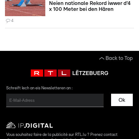
Neien nationale Rekord iwwer d'4
x 100 Meter bei den Hären
4
Back to Top
Schreift Iech an eis Newsletteren an :
Ok
Vous souhaitez faire de la publicité sur RTL.lu ? Prenez contact