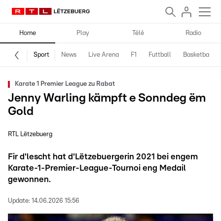
Home
Play
Télé
Radio
Sport
News
Live Arena
F1
Futtball
Basketball
Karate 1 Premier League zu Rabat
Jenny Warling kämpft e Sonndeg ëm
Gold
RTL Lëtzebuerg
Fir d'lescht hat d'Lëtzebuergerin 2021 bei engem
Karate-1-Premier-League-Tournoi eng Medail
gewonnen.
Update:
14.06.2026 15:56