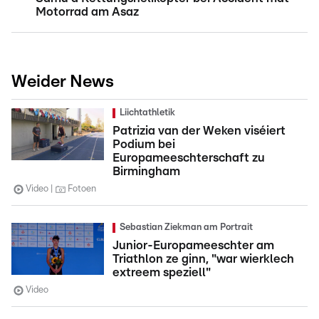
Motorrad am Asaz
Weider News
Liichtathletik
Patrizia van der Weken viséiert
Podium bei
Europameeschterschaft zu
Birmingham
Video
Fotoen
Sebastian Ziekman am Portrait
Junior-Europameeschter am
Triathlon ze ginn, "war wierklech
extreem speziell"
Video