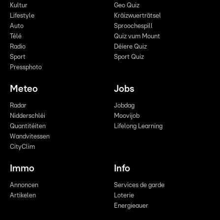
Kultur
Geo Quiz
Lifestyle
Kräizwuerträtsel
Auto
Sproochespill
Télé
Quiz vum Mount
Radio
Déiere Quiz
Sport
Sport Quiz
Pressphoto
Meteo
Jobs
Radar
Jobdag
Nidderschléi
Moovijob
Quantitéiten
Lifelong Learning
Wandvitessen
CityClim
Immo
Info
Annoncen
Services de garde
Artikelen
Loterie
Energieauer