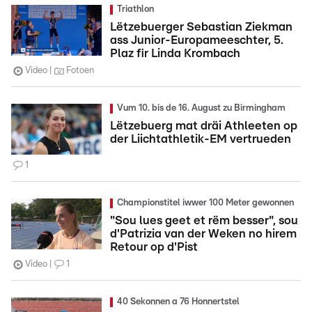
Triathlon
Lëtzebuerger Sebastian Ziekman
ass Junior-Europameeschter, 5.
Plaz fir Linda Krombach
Video
Fotoen
Vum 10. bis de 16. August zu Birmingham
Lëtzebuerg mat dräi Athleeten op
der Liichtathletik-EM vertrueden
1
Championstitel iwwer 100 Meter gewonnen
"Sou lues geet et rëm besser", sou
d'Patrizia van der Weken no hirem
Retour op d'Pist
Video
1
40 Sekonnen a 76 Honnertstel