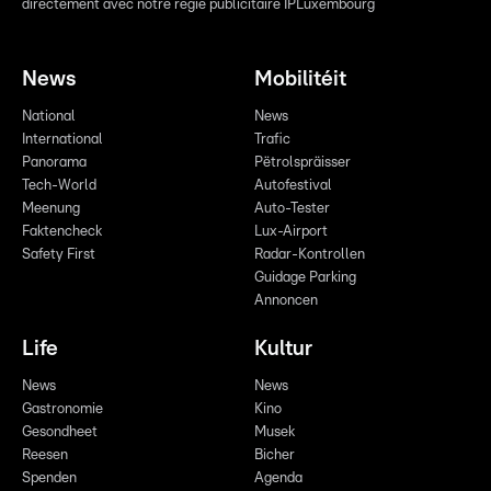
directement avec notre régie publicitaire IPLuxembourg
News
Mobilitéit
National
News
International
Trafic
Panorama
Pëtrolspräisser
Tech-World
Autofestival
Meenung
Auto-Tester
Faktencheck
Lux-Airport
Safety First
Radar-Kontrollen
Guidage Parking
Annoncen
Life
Kultur
News
News
Gastronomie
Kino
Gesondheet
Musek
Reesen
Bicher
Spenden
Agenda