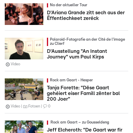
No der aktueller Tour
D'Ariana Grande zitt sech aus der
Ëffentlechkeet zeréck
Polaroid-Fotografie an der Cité de l'image
zu Clierf
D'Ausstellung "An Instant
Journey" vum Paul Kirps
Video
Rock am Gaart - Hesper
Tanja Forette: "Dëse Gaart
gehéiert eiser Famill zënter bal
200 Joer"
Video
Fotoen
0
Rock am Gaart – zu Gousseldeng
Jeff Elcheroth: "De Gaart war fir