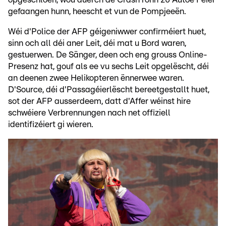
gefaangen hunn, heescht et vun de Pompjeeën.
Wéi d'Police der AFP géigeniwwer confirméiert huet,
sinn och all déi aner Leit, déi mat u Bord waren,
gestuerwen. De Sänger, deen och eng grouss Online-
Presenz hat, gouf als ee vu sechs Leit opgelëscht, déi
an deenen zwee Helikopteren ënnerwee waren.
D'Source, déi d'Passagéierlëscht bereetgestallt huet,
sot der AFP ausserdeem, datt d'Affer wéinst hire
schwéiere Verbrennungen nach net offiziell
identifizéiert gi wieren.