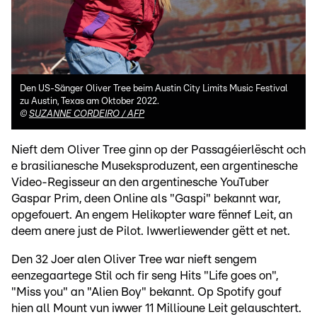
Den US-Sänger Oliver Tree beim Austin City Limits Music Festival
zu Austin, Texas am Oktober 2022.
©
SUZANNE CORDEIRO / AFP
Nieft dem Oliver Tree ginn op der Passagéierlëscht och
e brasilianesche Museksproduzent, een argentinesche
Video-Regisseur an den argentinesche YouTuber
Gaspar Prim, deen Online als "Gaspi" bekannt war,
opgefouert. An engem Helikopter ware fënnef Leit, an
deem anere just de Pilot. Iwwerliewender gëtt et net.
Den 32 Joer alen Oliver Tree war nieft sengem
eenzegaartege Stil och fir seng Hits "Life goes on",
"Miss you" an "Alien Boy" bekannt. Op Spotify gouf
hien all Mount vun iwwer 11 Millioune Leit gelauschtert.