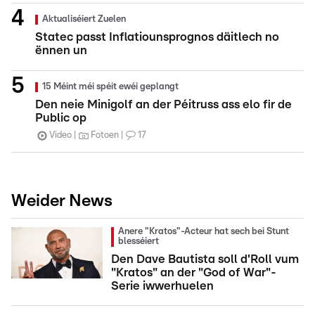
Aktualiséiert Zuelen
Statec passt Inflatiounsprognos däitlech no
ënnen un
15 Méint méi spéit ewéi geplangt
Den neie Minigolf an der Péitruss ass elo fir de
Public op
Video
Fotoen
17
Weider News
Anere "Kratos"-Acteur hat sech bei Stunt
blesséiert
Den Dave Bautista soll d'Roll vum
"Kratos" an der "God of War"-
Serie iwwerhuelen