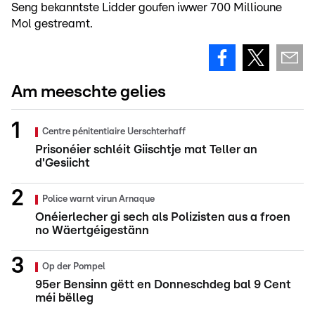
Seng bekanntste Lidder goufen iwwer 700 Millioune
Mol gestreamt.
Am meeschte gelies
Centre pénitentiaire Uerschterhaff
Prisonéier schléit Giischtje mat Teller an
d'Gesiicht
Police warnt virun Arnaque
Onéierlecher gi sech als Polizisten aus a froen
no Wäertgéigestänn
Op der Pompel
95er Bensinn gëtt en Donneschdeg bal 9 Cent
méi bëlleg