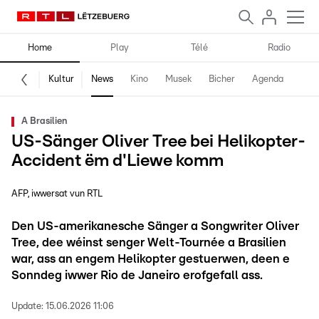
Home
Play
Télé
Radio
Kultur
News
Kino
Musek
Bicher
Agenda
A Brasilien
US-Sänger Oliver Tree bei Helikopter-
Accident ëm d'Liewe komm
AFP, iwwersat vun RTL
Den US-amerikanesche Sänger a Songwriter Oliver
Tree, dee wéinst senger Welt-Tournée a Brasilien
war, ass an engem Helikopter gestuerwen, deen e
Sonndeg iwwer Rio de Janeiro erofgefall ass.
Update:
15.06.2026 11:06