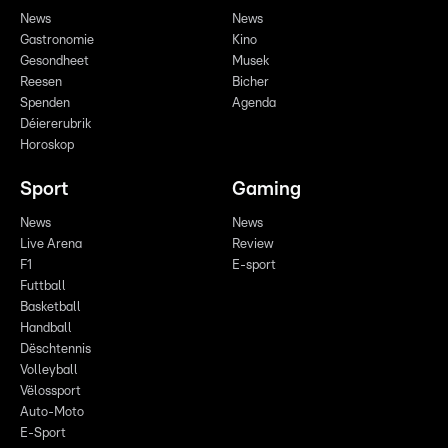
News
News
Gastronomie
Kino
Gesondheet
Musek
Reesen
Bicher
Spenden
Agenda
Déiererubrik
Horoskop
Sport
Gaming
News
News
Live Arena
Review
F1
E-sport
Futtball
Basketball
Handball
Dëschtennis
Volleyball
Vëlossport
Auto-Moto
E-Sport