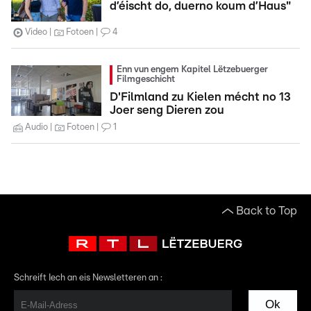
d’éischt do, duerno koum d’Haus"
Video
Fotoen
4
Enn vun engem Kapitel Lëtzebuerger
Filmgeschicht
D'Filmland zu Kielen mécht no 13
Joer seng Dieren zou
Audio
Fotoen
1
Back to Top
Schreift Iech an eis Newsletteren an :
Ok