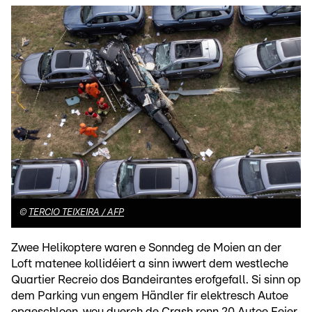
©
TERCIO TEIXEIRA / AFP
Zwee Helikoptere waren e Sonndeg de Moien an der
Loft matenee kollidéiert a sinn iwwert dem westleche
Quartier Recreio dos Bandeirantes erofgefall. Si sinn op
dem Parking vun engem Händler fir elektresch Autoe
opgeschloen, wou duerch de Crash ronn 20 Autoe Feier