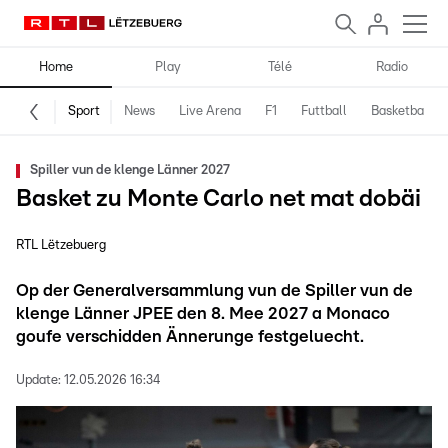
Home
Play
Télé
Radio
Sport
News
Live Arena
F1
Futtball
Basketball
Spiller vun de klenge Länner 2027
Basket zu Monte Carlo net mat dobäi
RTL Lëtzebuerg
Op der Generalversammlung vun de Spiller vun de
klenge Länner JPEE den 8. Mee 2027 a Monaco
goufe verschidden Ännerunge festgeluecht.
Update:
12.05.2026 16:34