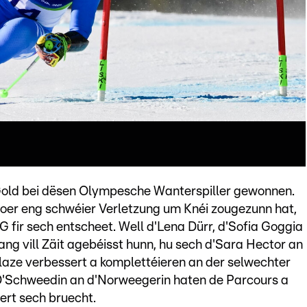
 Gold bei dësen Olympesche Wanterspiller gewonnen.
éijoer eng schwéier Verletzung um Knéi zougezunn hat,
fir sech entscheet. Well d'Lena Dürr, d'Sofia Goggia
ng vill Zäit agebéisst hunn, hu sech d'Sara Hector an
laze verbessert a komplettéieren an der selwechter
 D'Schweedin an d'Norweegerin haten de Parcours a
ert sech bruecht.