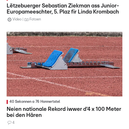
Lëtzebuerger Sebastian Ziekman ass Junior-
Europameeschter, 5. Plaz fir Linda Krombach
Video
Fotoen
40 Sekonnen a 76 Honnertstel
Neien nationale Rekord iwwer d'4 x 100 Meter
bei den Hären
4