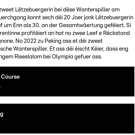
zweet Lëtzebuergerin bei dëse Wanterspiller am
uerchgang konnt sech déi 20 Joer jonk Lëtzebuergerin
f um Enn als 30. an der Gesamtwäertung geféiert. Si
rentinne profitéiert an hat no zwee Leef e Réckstand
none. No 2022 zu Peking ass et déi zweet
sche Wanterspiller. Et ass déi éischt Kéier, dass eng
gem Riseslalom bei Olympia gefuer ass.
 Course
.
ng