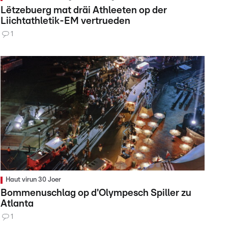
Lëtzebuerg mat dräi Athleeten op der
Liichtathletik-EM vertrueden
1
Haut virun 30 Joer
Bommenuschlag op d'Olympesch Spiller zu
Atlanta
1