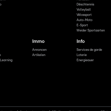
p
Dëschtennis
Volleyball
Vëlossport
Auto-Moto
E-Sport
Weider Sportaarten
Immo
Info
Annoncen
Services de garde
b
Artikelen
Loterie
 Learning
Energieauer