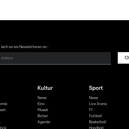
 Iech an eis Newsletteren an :
O
Kultur
Sport
News
News
omie
Kino
Live Arena
eet
Musek
F1
Bicher
Futtball
n
Agenda
Basketball
brik
Handball