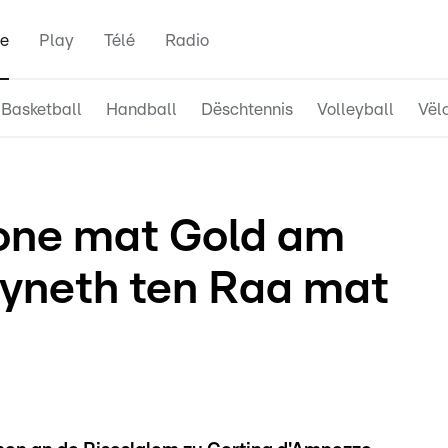
e
Play
Télé
Radio
Basketball
Handball
Dëschtennis
Volleyball
Vël
one mat Gold am
yneth ten Raa mat