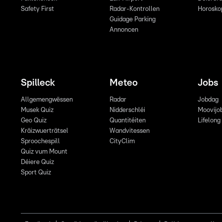
Safety First
Radar-Kontrollen
Horosko
Guidage Parking
Annoncen
Spilleck
Meteo
Jobs
Allgemengwëssen
Radar
Jobdag
Musek Quiz
Nidderschléi
Moovijo
Geo Quiz
Quantitéiten
Lifelong
Kräizwuerträtsel
Wandvitessen
Sproochespill
CityClim
Quiz vum Mount
Déiere Quiz
Sport Quiz