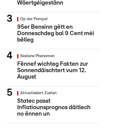
Wäertgéigestänn
Op der Pompel
95er Bensinn gëtt en
Donneschdeg bal 9 Cent méi
bëlleg
Seelene Phenomen
Fënnef wichteg Fakten zur
Sonnendäischtert vum 12.
August
Aktualiséiert Zuelen
Statec passt
Inflatiounsprognos däitlech
no ënnen un