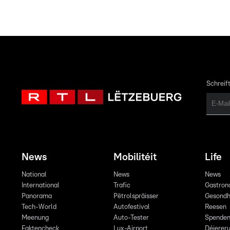
Schreift
News
Mobilitéit
Life
National
News
News
International
Trafic
Gastron
Panorama
Pëtrolspräisser
Gesondh
Tech-World
Autofestival
Reesen
Meenung
Auto-Tester
Spende
Faktencheck
Lux-Airport
Déiereru