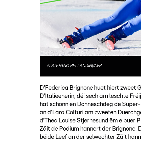
©
STEFANO RELLANDINI/AFP
D'Federica Brignone huet hiert zweet
D'Italieenerin, déi sech am leschte Fr
hat schonn en Donneschdeg de Super-G 
an d'Lara Colturi am zweeten Duerchga
d'Thea Louise Stjernesund ëm e puer P
Zäit de Podium hannert der Brignone.
béide Leef an der selwechter Zäit hann