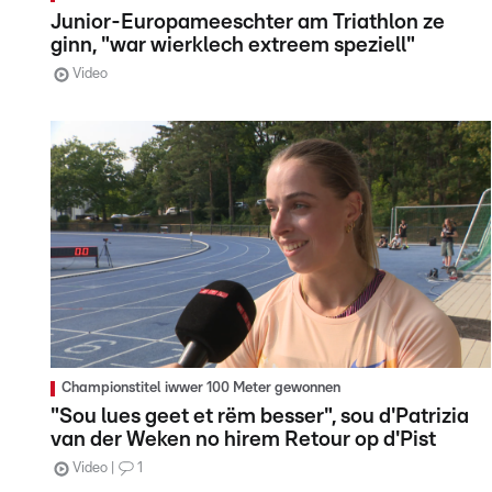
Junior-Europameeschter am Triathlon ze
ginn, "war wierklech extreem speziell"
Video
Championstitel iwwer 100 Meter gewonnen
"Sou lues geet et rëm besser", sou d'Patrizia
van der Weken no hirem Retour op d'Pist
Video
1