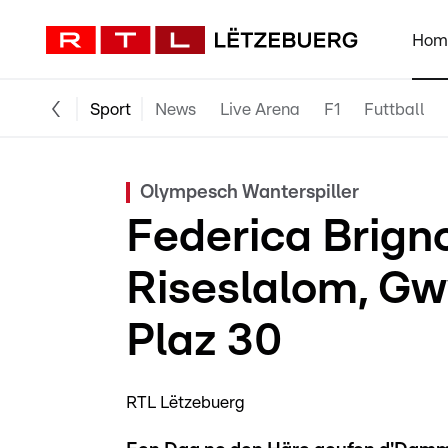
Hom
Sport
News
Live Arena
F1
Futtball
Olympesch Wanterspiller
Federica Brign
Riseslalom, Gw
Plaz 30
RTL Lëtzebuerg