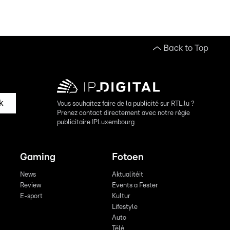
Back to Top
k
Vous souhaitez faire de la publicité sur RTL.lu ?
Prenez contact directement avec notre régie
publicitaire IPLuxembourg
Gaming
Fotoen
News
Aktualitéit
Review
Events a Fester
E-sport
Kultur
Lifestyle
Auto
Télé