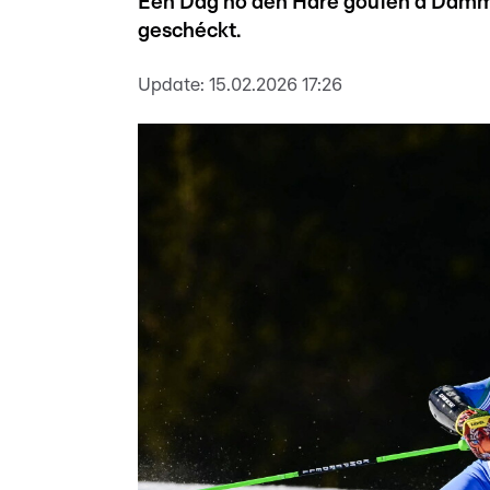
Een Dag no den Häre goufen d'Damm
geschéckt.
Update:
15.02.2026 17:26