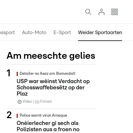
ossport
Auto-Moto
E-Sport
Weider Sportaarten
Am meeschte gelies
Detailer no Asaz am Bamerdall
USP war wéinst Verdacht op
Schosswaffebesëtz op der
Plaz
Video
Fotoen
Police warnt virun Arnaque
Onéierlecher gi sech als
Polizisten aus a froen no