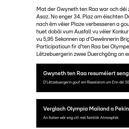
Mat der Gwyneth ten Raa war och déi 
Asaz. No enger 34. Plaz am éischten D
nach ëm véier Plaze verbesseren a gou
huet dobäi vum Ausfall vu véier Konkur
vu 5,95 Sekonnen op d'Gewënnerin Brig
Participatioun fir d'ten Raa bei Olympe
Lëtzebuergerin zwee Duerchgäng an en
Gwyneth ten Raa resuméiert seng
D'Lëtzebuergerin gouf am Riseslalom um Enn déi 30
Verglach Olympia Mailand a Peki
An Italien wär eng vill méi familiär Atmosphär.