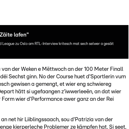
Zäite lafen"
nd League zu Oslo am RTL-Interview kritesch mat sech selwer a gesäit
zia van der Weken e Mëttwoch an der 100 Meter Finall
éi Sechst ginn. No der Course huet d'Sportlerin vum
esch gewisen a gemengt, et wier eng schwiereg
part hätt si ugefaangen z'iwwerleeën, an dat wier
er Form wier d'Performance awer ganz an der Rei
n net hir Liiblingssaach, sou d'Patrizia van der
enge kierperleche Problemer ze kämpfen hat. Si seet,