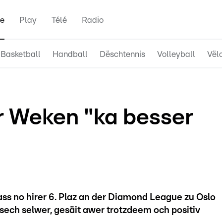
e
Play
Télé
Radio
Basketball
Handball
Dëschtennis
Volleyball
Vël
er Weken "ka besser
ss no hirer 6. Plaz an der Diamond League zu Oslo
sech selwer, gesäit awer trotzdeem och positiv