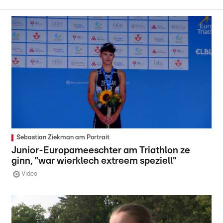
Sebastian Ziekman am Portrait
Junior-Europameeschter am Triathlon ze
ginn, "war wierklech extreem speziell"
Video