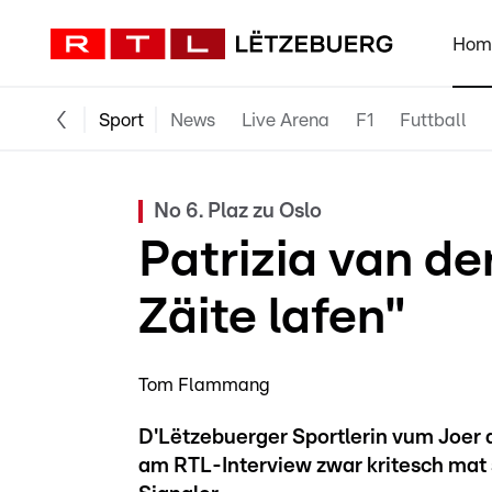
Hom
Sport
News
Live Arena
F1
Futtball
No 6. Plaz zu Oslo
Patrizia van d
Zäite lafen"
Tom Flammang
D'Lëtzebuerger Sportlerin vum Joer a
am RTL-Interview zwar kritesch mat 