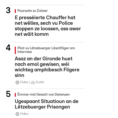
Poursuite zu Zolwer
E presséierte Chauffer hat
net wëlles, sech vu Police
stoppen ze loossen, ass awer
net wäit komm
Pilot vu Lëtzebuerger Läschfliger am
Interview
Asaz an der Gironde huet
nach emol gewisen, wéi
wichteg amphibesch Fligere
sinn
Video
Audio
Ëmmer méi Gewalt vun Detenuen
Ugespaant Situatioun an de
Lëtzebuerger Prisongen
Video