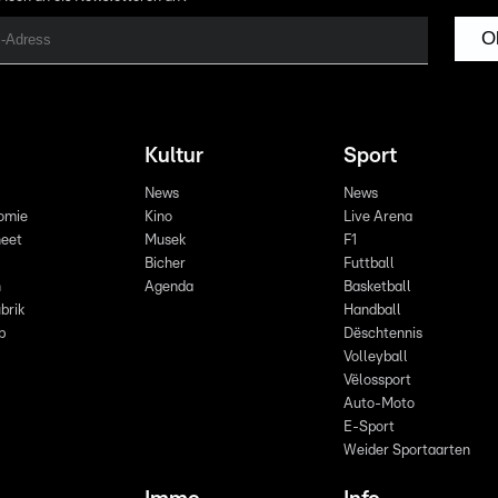
O
Kultur
Sport
News
News
omie
Kino
Live Arena
eet
Musek
F1
Bicher
Futtball
n
Agenda
Basketball
brik
Handball
p
Dëschtennis
Volleyball
Vëlossport
Auto-Moto
E-Sport
Weider Sportaarten