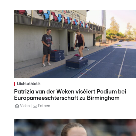
Liichtathletik
Patrizia van der Weken viséiert Podium bei
Europameeschterschaft zu Birmingham
Video
Fotoen