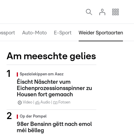
ossport
Auto-Moto
E-Sport
Weider Sportaarten
Am meeschte gelies
Spezialekippen am Asaz
Éischt Näschter vum
Eichenprozessionsspinner zu
Housen fort gemaach
Video
Audio
Fotoen
Op der Pompel
98er Bensinn gëtt nach emol
méi bëlleg