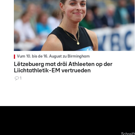
Vum 10. bis de 16. August zu Birmingham
Lëtzebuerg mat dräi Athleeten op der
Liichtathletik-EM vertrueden
1
Schreift