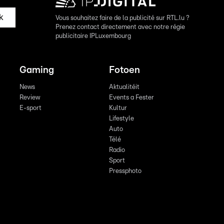
k
Vous souhaitez faire de la publicité sur RTL.lu ?
Prenez contact directement avec notre régie
publicitaire IPLuxembourg
Gaming
Fotoen
News
Aktualitéit
Review
Events a Fester
E-sport
Kultur
Lifestyle
Auto
Télé
Radio
Sport
Pressphoto