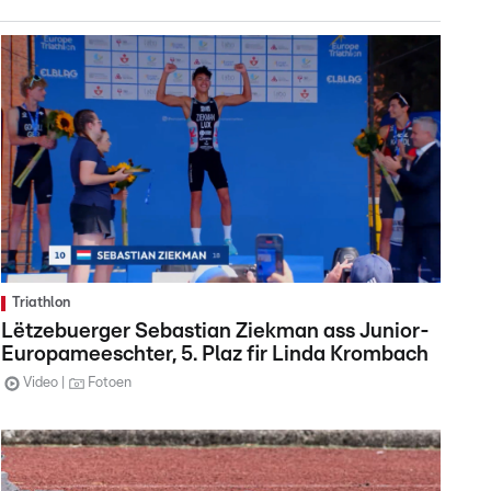
Triathlon
Lëtzebuerger Sebastian Ziekman ass Junior-
Europameeschter, 5. Plaz fir Linda Krombach
Video
Fotoen