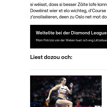
si wéisst, dass si besser Zäite lafe kann
Dowéinst wier et elo wichteg, d'Cour
z'analiséieren, deen zu Oslo net mat do
Weltelite bei der Diamond League
Mam Patrizia van der Weken huet och eng Lëtzebue
Liest dozou och: