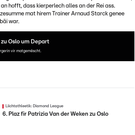
 an hofft, dass kierperlech alles an der Rei ass.
se zesumme mat hirem Trainer Arnaud Starck genee
bäi war.
 zu Oslo um Depart
rgerin vir matgemëscht.
Liichtathleetik: Diamond League
6. Plaz fir Patrizia Van der Weken zu Oslo