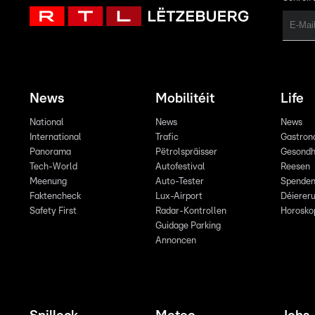
News
Mobilitéit
Life
National
News
News
International
Trafic
Gastron
Panorama
Pëtrolspräisser
Gesondh
Tech-World
Autofestival
Reesen
Meenung
Auto-Tester
Spende
Faktencheck
Lux-Airport
Déiereru
Safety First
Radar-Kontrollen
Horosko
Guidage Parking
Annoncen