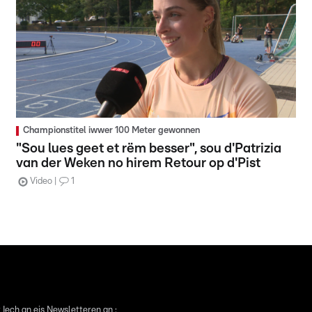
Championstitel iwwer 100 Meter gewonnen
"Sou lues geet et rëm besser", sou d'Patrizia
van der Weken no hirem Retour op d'Pist
Video
1
 Iech an eis Newsletteren an :