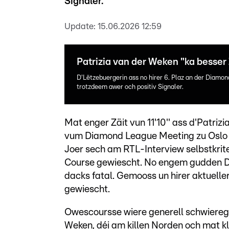
Signaler.
Update:
15.06.2026 12:59
Patrizia van der Weken "ka besser 
D'Lëtzebuergerin ass no hirer 6. Plaz an der Diamo
trotzdeem awer och positiv Signaler.
Mat enger Zäit vun 11'10'' ass d'Patri
vum Diamond League Meeting zu Oslo d
Joer sech am RTL-Interview selbstkrit
Course gewiescht. No engem gudden De
dacks fatal. Gemooss un hirer aktuell
gewiescht.
Owescoursse wiere generell schwiereg a
Weken, déi am killen Norden och mat kl