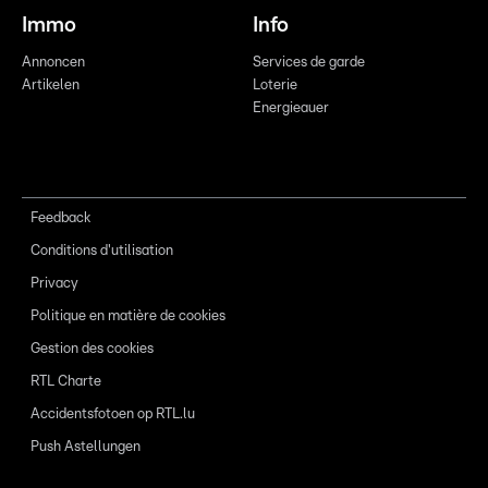
Immo
Info
Annoncen
Services de garde
Artikelen
Loterie
Energieauer
Feedback
Conditions d'utilisation
Privacy
Politique en matière de cookies
Gestion des cookies
RTL Charte
Accidentsfotoen op RTL.lu
Push Astellungen