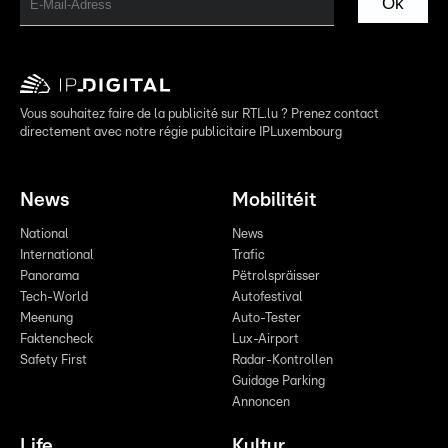
Ok
Vous souhaitez faire de la publicité sur RTL.lu ? Prenez contact
directement avec notre régie publicitaire IPLuxembourg
News
Mobilitéit
National
News
International
Trafic
Panorama
Pëtrolspräisser
Tech-World
Autofestival
Meenung
Auto-Tester
Faktencheck
Lux-Airport
Safety First
Radar-Kontrollen
Guidage Parking
Annoncen
Life
Kultur