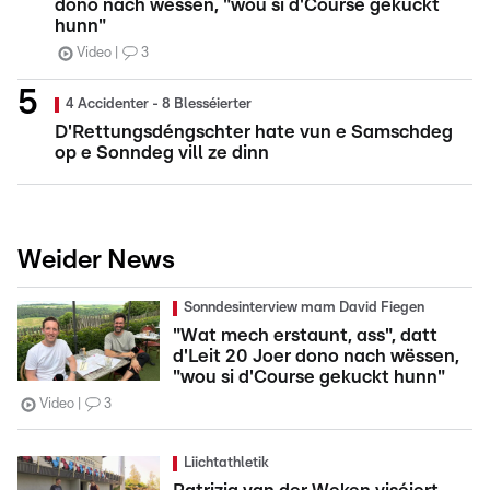
dono nach wëssen, "wou si d'Course gekuckt
hunn"
Video
3
4 Accidenter - 8 Blesséierter
D'Rettungsdéngschter hate vun e Samschdeg
op e Sonndeg vill ze dinn
Weider News
Sonndesinterview mam David Fiegen
"Wat mech erstaunt, ass", datt
d'Leit 20 Joer dono nach wëssen,
"wou si d'Course gekuckt hunn"
Video
3
Liichtathletik