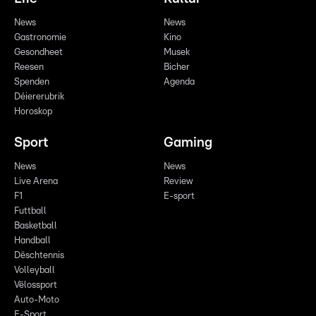
News
News
Gastronomie
Kino
Gesondheet
Musek
Reesen
Bicher
Spenden
Agenda
Déiererubrik
Horoskop
Sport
Gaming
News
News
Live Arena
Review
F1
E-sport
Futtball
Basketball
Handball
Dëschtennis
Volleyball
Vëlossport
Auto-Moto
E-Sport