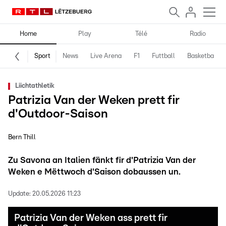
Home
Play
Télé
Radio
Sport
News
Live Arena
F1
Futtball
Basketball
Liichtathletik
Patrizia Van der Weken prett fir
d'Outdoor-Saison
Bern Thill
Zu Savona an Italien fänkt fir d'Patrizia Van der
Weken e Mëttwoch d'Saison dobaussen un.
Update:
20.05.2026 11:23
Patrizia Van der Weken ass prett fir