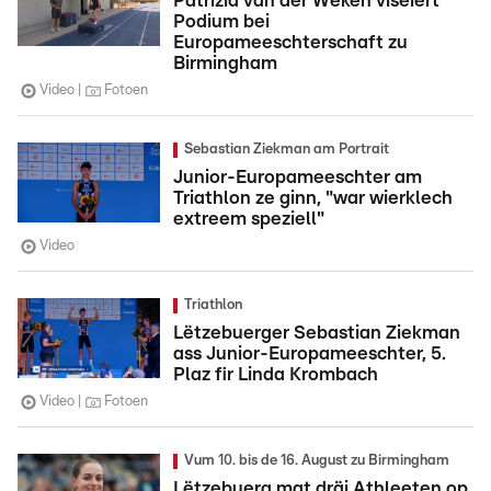
Patrizia van der Weken viséiert
Podium bei
Europameeschterschaft zu
Birmingham
Video
Fotoen
Sebastian Ziekman am Portrait
Junior-Europameeschter am
Triathlon ze ginn, "war wierklech
extreem speziell"
Video
Triathlon
Lëtzebuerger Sebastian Ziekman
ass Junior-Europameeschter, 5.
Plaz fir Linda Krombach
Video
Fotoen
Vum 10. bis de 16. August zu Birmingham
Lëtzebuerg mat dräi Athleeten op