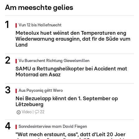
Am meeschte gelies
Vun 12 bis Hallefnuecht
Meteolux huet wéinst den Temperaturen eng
Wiederwarnung erausginn, dat fir de Süde vum
Land
Vu Buerschent Richtung Giewelsmillen
SAMU a Rettungshelikopter bei Accident mat
Motorrad am Asaz
Aus Payconiq gëtt Wero
Nei Bezuelapp kënnt den 1. September op
Lëtzebuerg
Video
22
Sonndesinterview mam David Fiegen
"Wat mech erstaunt, ass", datt d'Leit 20 Joer