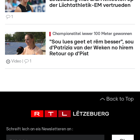
der Liichtathletik-EM vertrueden
1
Championstitel iwwer 100 Meter gewonnen
"Sou lues geet et rëm besser", sou
d'Patrizia van der Weken no hirem
Retour op d'Pist
Video
1
Back to Top
Schreift Iech an eis Newsletteren an :