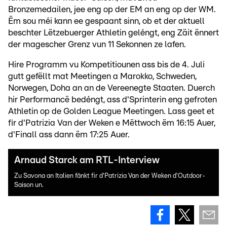
Bronzemedailen, jee eng op der EM an eng op der WM.
Ëm sou méi kann ee gespaant sinn, ob et der aktuell
beschter Lëtzebuerger Athletin geléngt, eng Zäit ënnert
der magescher Grenz vun 11 Sekonnen ze lafen.
Hire Programm vu Kompetitiounen ass bis de 4. Juli
gutt gefëllt mat Meetingen a Marokko, Schweden,
Norwegen, Doha an an de Vereenegte Staaten. Duerch
hir Performancë bedéngt, ass d'Sprinterin eng gefroten
Athletin op de Golden League Meetingen. Lass geet et
fir d'Patrizia Van der Weken e Mëttwoch ëm 16:15 Auer,
d'Finall ass dann ëm 17:25 Auer.
Arnaud Starck am RTL-Interview
Zu Savona an Italien fänkt fir d'Patrizia Van der Weken d'Outdoor-
Saison un.