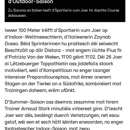
d'Outdoor-Saison
Zu Savona an Italien leeft d'Sportlerin vum Joer hir éischte Course
dobaussen.
Iwwer 100 Meter trëfft d'Sportlerin vum Joer op
d'Indoor-Weltmeeschterin, d'Italieenerin Zaynab
Dosso. Béid Sprinterinnen hu praktesch déi selwecht
Beschtzäit op där Distanz - mat engem liichte Plus fir
d'Patrizia Van der Weken, 11'00 géint 11'02. Déi 26 Joer
al Lëtzebuerger Toppathletin ass jiddefalls staark
motivéiert, well d'Kompetitioun no enger laanger
intensiver Preparatiounsphas, mat ënner anerem
Stagen an der Tierkei an a Südafrika, kombinéiert mat
Trainingen doheem, erëm ufänkt.
D'Summer-Saison ass deemno zesumme mat hirem
Trainer Arnaud Stark minutiéis virbereet ginn. D'lescht
Joer war dës, bedéngt duerch Verletzungen, net esou
gelaf, wéi een et sech hätt kéinten erwaarden, no enger
fantastescher Indoor-Saison, mat zwou