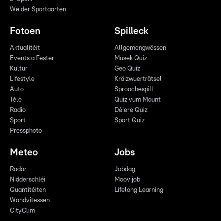
Weider Sportaarten
Fotoen
Spilleck
Aktualitéit
Allgemengwëssen
Events a Fester
Musek Quiz
Kultur
Geo Quiz
Lifestyle
Kräizwuerträtsel
Auto
Sproochespill
Télé
Quiz vum Mount
Radio
Déiere Quiz
Sport
Sport Quiz
Pressphoto
Meteo
Jobs
Radar
Jobdag
Nidderschléi
Moovijob
Quantitéiten
Lifelong Learning
Wandvitessen
CityClim