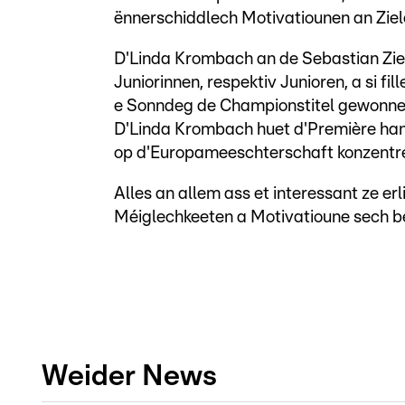
ënnerschiddlech Motivatiounen an Ziel
D'Linda Krombach an de Sebastian Zi
Juniorinnen, respektiv Junioren, a si f
e Sonndeg de Championstitel gewonnen
D'Linda Krombach huet d'Première hann
op d'Europameeschterschaft konzentré
Alles an allem ass et interessant ze e
Méiglechkeeten a Motivatioune sech b
Weider News