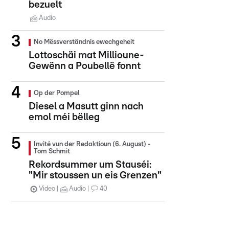
bezuelt
Audio
No Mëssverständnis ewechgeheit
Lottoschäi mat Millioune-
Gewënn a Poubellë fonnt
Op der Pompel
Diesel a Masutt ginn nach
emol méi bëlleg
Invité vun der Redaktioun (6. August) -
Tom Schmit
Rekordsummer um Stauséi:
"Mir stoussen un eis Grenzen"
Video
Audio
40