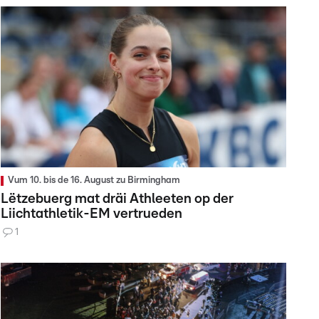
Vum 10. bis de 16. August zu Birmingham
Lëtzebuerg mat dräi Athleeten op der
Liichtathletik-EM vertrueden
1