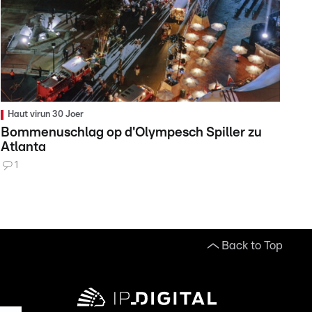
Haut virun 30 Joer
Bommenuschlag op d'Olympesch Spiller zu
Atlanta
1
Back to Top