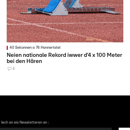
40 Sekonnen a 76 Honnertstel
Neien nationale Rekord iwwer d'4 x 100 Meter
bei den Hären
4
 Iech an eis Newsletteren an :