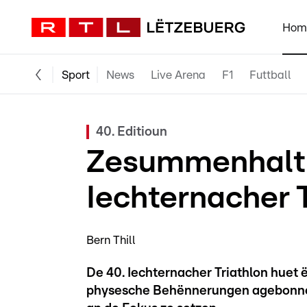
Hom
Sport
News
Live Arena
F1
Futtball
40. Editioun
Zesummenhalt 
Iechternacher T
Bern Thill
De 40. Iechternacher Triathlon huet
physesche Behënnerungen agebonnen,