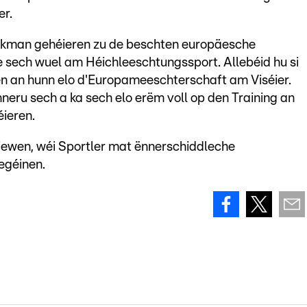
er.
ekman gehéieren zu de beschten europäesche
ille sech wuel am Héichleeschtungssport. Allebéid hu si
 an hunn elo d'Europameeschterschaft am Viséier.
eru sech a ka sech elo erëm voll op den Training an
ieren.
rliewen, wéi Sportler mat ënnerschiddleche
egéinen.