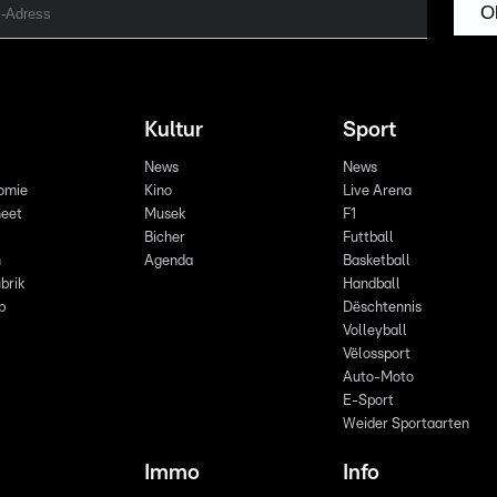
O
Kultur
Sport
News
News
omie
Kino
Live Arena
eet
Musek
F1
Bicher
Futtball
n
Agenda
Basketball
brik
Handball
p
Dëschtennis
Volleyball
Vëlossport
Auto-Moto
E-Sport
Weider Sportaarten
Immo
Info