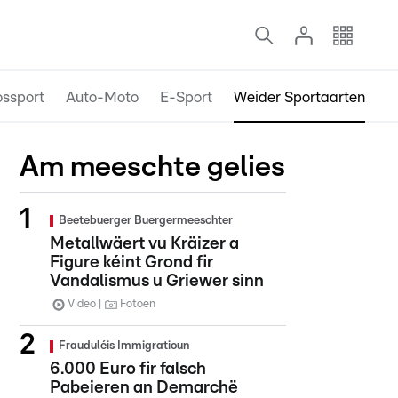
ossport
Auto-Moto
E-Sport
Weider Sportaarten
Am meeschte gelies
Beetebuerger Buergermeeschter
Metallwäert vu Kräizer a
Figure kéint Grond fir
Vandalismus u Griewer sinn
Video
Fotoen
Frauduléis Immigratioun
6.000 Euro fir falsch
Pabeieren an Demarchë