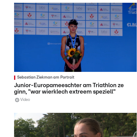
Sebastian Ziekman am Portrait
Junior-Europameeschter am Triathlon ze
ginn, "war wierklech extreem speziell"
Video