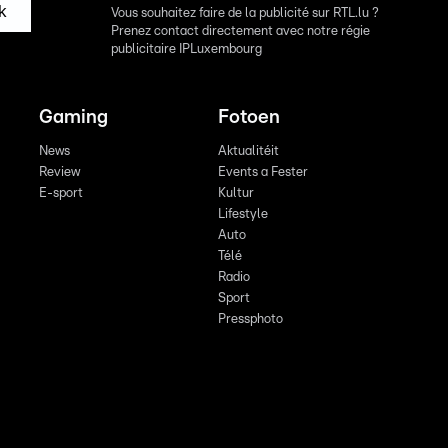
k
Vous souhaitez faire de la publicité sur RTL.lu ?
Prenez contact directement avec notre régie
publicitaire IPLuxembourg
Gaming
Fotoen
News
Aktualitéit
Review
Events a Fester
E-sport
Kultur
Lifestyle
Auto
Télé
Radio
Sport
Pressphoto