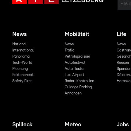
News
Mobilitéit
Life
National
News
News
International
Trafic
Gastron
Panorama
Pëtrolspräisser
Gesondh
Tech-World
Autofestival
Reesen
Meenung
Auto-Tester
Spende
Faktencheck
Lux-Airport
Déiereru
Safety First
Radar-Kontrollen
Horosko
Guidage Parking
Annoncen
Spilleck
Meteo
Jobs