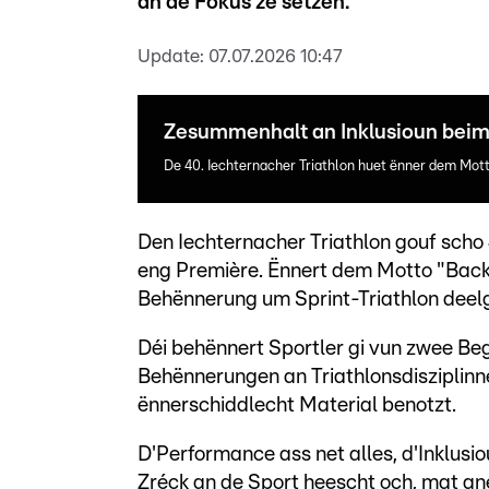
an de Fokus ze setzen.
Update:
07.07.2026 10:47
Zesummenhalt an Inklusioun beim 
De 40. Iechternacher Triathlon huet ënner dem Mo
Den Iechternacher Triathlon gouf scho 
eng Première. Ënnert dem Motto "Bac
Behënnerung um Sprint-Triathlon deelg
Déi behënnert Sportler gi vun zwee Beg
Behënnerungen an Triathlonsdisziplin
ënnerschiddlecht Material benotzt.
D'Performance ass net alles, d'Inklus
Zréck an de Sport heescht och, mat ane