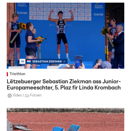
Triathlon
Lëtzebuerger Sebastian Ziekman ass Junior-
Europameeschter, 5. Plaz fir Linda Krombach
Video
Fotoen