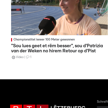
Championstitel iwwer 100 Meter gewonnen
"Sou lues geet et rëm besser", sou d'Patrizia
van der Weken no hirem Retour op d'Pist
Video
1
Schreift