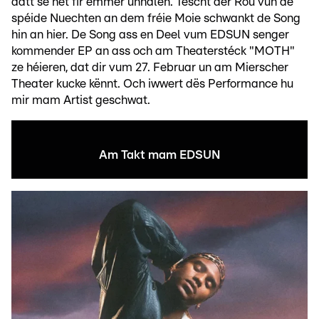
datt se net fir ëmmer unhalen. Tëscht der Rou vun de
spéide Nuechten an dem fréie Moie schwankt de Song
hin an hier. De Song ass en Deel vum EDSUN senger
kommender EP an ass och am Theaterstéck "MOTH"
ze héieren, dat dir vum 27. Februar un am Mierscher
Theater kucke kënnt. Och iwwert dës Performance hu
mir mam Artist geschwat.
Am Takt mam EDSUN