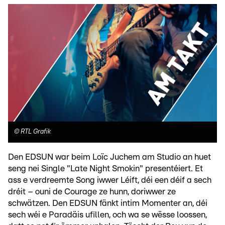
©
RTL Grafik
Den EDSUN war beim Loïc Juchem am Studio an huet
seng nei Single "Late Night Smokin" presentéiert. Et
ass e verdreemte Song iwwer Léift, déi een déif a sech
dréit – ouni de Courage ze hunn, doriwwer ze
schwätzen. Den EDSUN fänkt intim Momenter an, déi
sech wéi e Paradäis ufillen, och wa se wësse loossen,