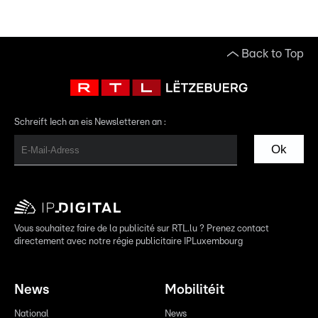
Back to Top
Schreift Iech an eis Newsletteren an :
Ok
Vous souhaitez faire de la publicité sur RTL.lu ? Prenez contact
directement avec notre régie publicitaire IPLuxembourg
News
Mobilitéit
National
News