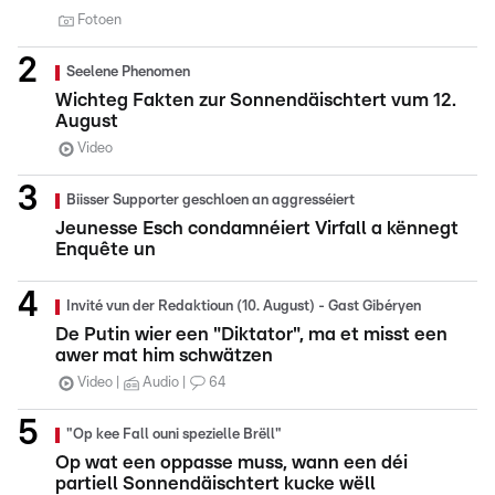
Fotoen
Seelene Phenomen
Wichteg Fakten zur Sonnendäischtert vum 12.
August
Video
Biisser Supporter geschloen an aggresséiert
Jeunesse Esch condamnéiert Virfall a kënnegt
Enquête un
Invité vun der Redaktioun (10. August) - Gast Gibéryen
De Putin wier een "Diktator", ma et misst een
awer mat him schwätzen
Video
Audio
64
"Op kee Fall ouni spezielle Brëll"
Op wat een oppasse muss, wann een déi
partiell Sonnendäischtert kucke wëll