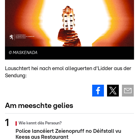
©
MASKENADA
Lauschtert hei nach emol alleguerten d'Lidder aus der
Sendung:
Am meeschte gelies
Wie kennt dës Persoun?
Police lancéiert Zeienopruff no Déifstall vu
Keess aus Restaurant