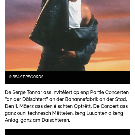
©
BEAST RECORDS
De Serge Tonnar ass invitéiert op eng Partie Concerten
"an der Däischtert" an der Banannefabrik an der Stad.
Den 1. Mäerz ass den éischten Optrëtt. De Concert ass
ganz ouni technesch Mëttelen, keng Luuchten a keng
Anlag, ganz am Däischteren.