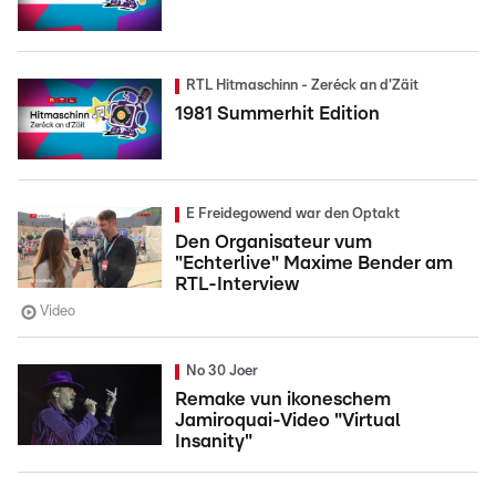
RTL Hitmaschinn - Zeréck an d'Zäit
1981 Summerhit Edition
E Freidegowend war den Optakt
Den Organisateur vum
"Echterlive" Maxime Bender am
RTL-Interview
Video
No 30 Joer
Remake vun ikoneschem
Jamiroquai-Video "Virtual
Insanity"