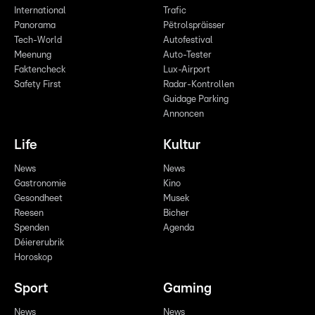
International
Trafic
Panorama
Pëtrolspräisser
Tech-World
Autofestival
Meenung
Auto-Tester
Faktencheck
Lux-Airport
Safety First
Radar-Kontrollen
Guidage Parking
Annoncen
Life
Kultur
News
News
Gastronomie
Kino
Gesondheet
Musek
Reesen
Bicher
Spenden
Agenda
Déiererubrik
Horoskop
Sport
Gaming
News
News