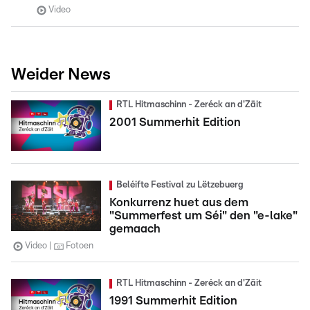
Video
Weider News
RTL Hitmaschinn - Zeréck an d'Zäit
2001 Summerhit Edition
Beléifte Festival zu Lëtzebuerg
Konkurrenz huet aus dem
"Summerfest um Séi" den "e-lake"
gemaach
Video
Fotoen
RTL Hitmaschinn - Zeréck an d'Zäit
1991 Summerhit Edition