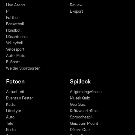
Live Arena
Review
F1
E-sport
Futtball
Basketball
Handball
Dëschtennis
Volleyball
Vëlossport
Auto-Moto
E-Sport
Weider Sportaarten
Fotoen
Spilleck
Aktualitéit
Allgemengwëssen
Events a Fester
Musek Quiz
Kultur
Geo Quiz
Lifestyle
Kräizwuerträtsel
Auto
Sproochespill
Télé
Quiz vum Mount
Radio
Déiere Quiz