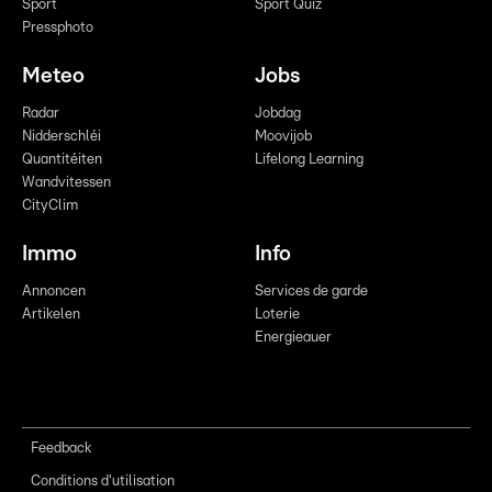
Sport
Sport Quiz
Pressphoto
Meteo
Jobs
Radar
Jobdag
Nidderschléi
Moovijob
Quantitéiten
Lifelong Learning
Wandvitessen
CityClim
Immo
Info
Annoncen
Services de garde
Artikelen
Loterie
Energieauer
Feedback
Conditions d'utilisation