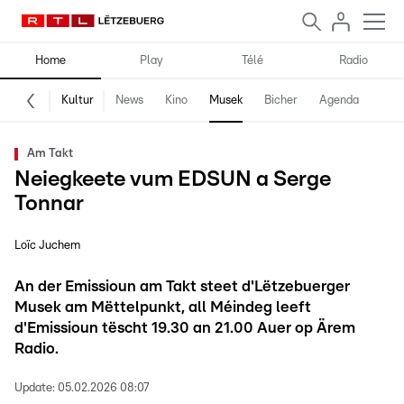
Home
Play
Télé
Radio
Kultur
News
Kino
Musek
Bicher
Agenda
Am Takt
Neiegkeete vum EDSUN a Serge
Tonnar
Loïc Juchem
An der Emissioun am Takt steet d'Lëtzebuerger
Musek am Mëttelpunkt, all Méindeg leeft
d'Emissioun tëscht 19.30 an 21.00 Auer op Ärem
Radio.
Update:
05.02.2026 08:07