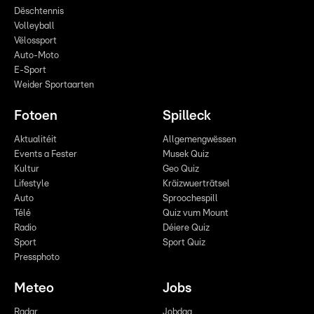
Dëschtennis
Volleyball
Vëlossport
Auto-Moto
E-Sport
Weider Sportaarten
Fotoen
Spilleck
Aktualitéit
Allgemengwëssen
Events a Fester
Musek Quiz
Kultur
Geo Quiz
Lifestyle
Kräizwuerträtsel
Auto
Sproochespill
Télé
Quiz vum Mount
Radio
Déiere Quiz
Sport
Sport Quiz
Pressphoto
Meteo
Jobs
Radar
Jobdag