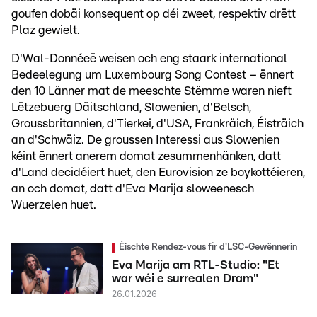
goufen dobäi konsequent op déi zweet, respektiv drëtt
Plaz gewielt.
D'Wal-Donnéeë weisen och eng staark international
Bedeelegung um Luxembourg Song Contest – ënnert
den 10 Länner mat de meeschte Stëmme waren nieft
Lëtzebuerg Däitschland, Slowenien, d'Belsch,
Groussbritannien, d'Tierkei, d'USA, Frankräich, Éisträich
an d'Schwäiz. De groussen Interessi aus Slowenien
kéint ënnert anerem domat zesummenhänken, datt
d'Land decidéiert huet, den Eurovision ze boykottéieren,
an och domat, datt d'Eva Marija sloweenesch
Wuerzelen huet.
Éischte Rendez-vous fir d'LSC-Gewënnerin
Eva Marija am RTL-Studio: "Et
war wéi e surrealen Dram"
26.01.2026