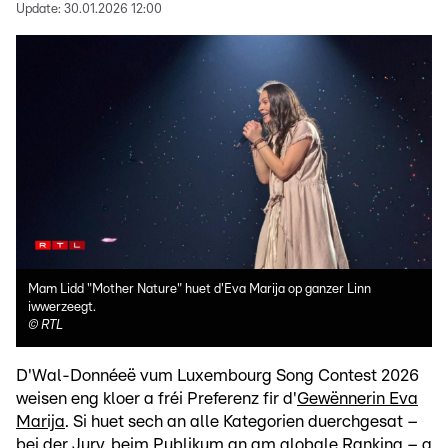
Update:
30.01.2026 12:00
Mam Lidd "Mother Nature" huet d'Eva Marija op ganzer Linn
iwwerzeegt.
©
RTL
D'Wal-Donnéeë vum Luxembourg Song Contest 2026
weisen eng kloer a fréi Preferenz fir d'
Gewënnerin Eva
Marija
. Si huet sech an alle Kategorien duerchgesat –
bei der Jury, beim Publikum an am globale Ranking – a