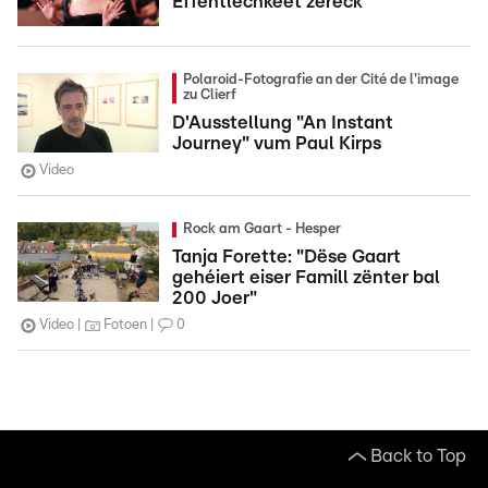
Ëffentlechkeet zeréck
Polaroid-Fotografie an der Cité de l'image
zu Clierf
D'Ausstellung "An Instant
Journey" vum Paul Kirps
Video
Rock am Gaart - Hesper
Tanja Forette: "Dëse Gaart
gehéiert eiser Famill zënter bal
200 Joer"
Video
Fotoen
0
Back to Top