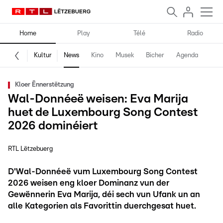
Home
Play
Télé
Radio
Kultur
News
Kino
Musek
Bicher
Agenda
Kloer Ënnerstëtzung
Wal-Donnéeë weisen: Eva Marija
huet de Luxembourg Song Contest
2026 dominéiert
RTL Lëtzebuerg
D'Wal-Donnéeë vum Luxembourg Song Contest
2026 weisen eng kloer Dominanz vun der
Gewënnerin Eva Marija, déi sech vun Ufank un an
alle Kategorien als Favorittin duerchgesat huet.