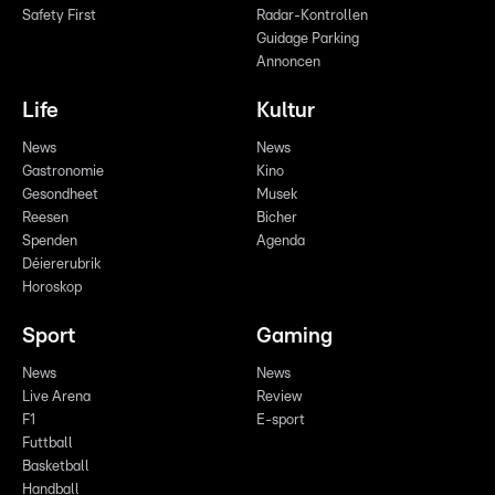
Safety First
Radar-Kontrollen
Guidage Parking
Annoncen
Life
Kultur
News
News
Gastronomie
Kino
Gesondheet
Musek
Reesen
Bicher
Spenden
Agenda
Déiererubrik
Horoskop
Sport
Gaming
News
News
Live Arena
Review
F1
E-sport
Futtball
Basketball
Handball