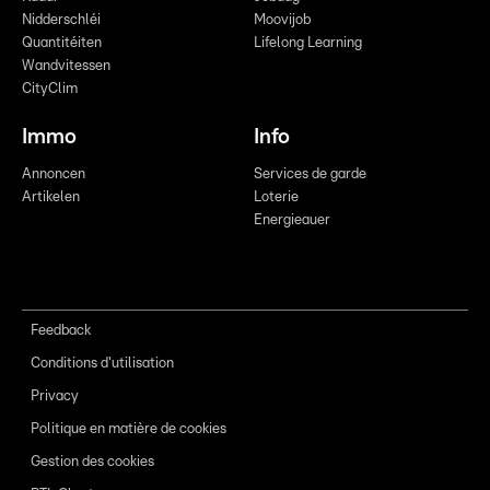
Nidderschléi
Moovijob
Quantitéiten
Lifelong Learning
Wandvitessen
CityClim
Immo
Info
Annoncen
Services de garde
Artikelen
Loterie
Energieauer
Feedback
Conditions d'utilisation
Privacy
Politique en matière de cookies
Gestion des cookies