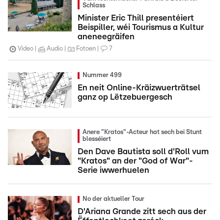
Schlass
Minister Eric Thill presentéiert
Beispiller, wéi Tourismus a Kultur
aneneegräifen
Video
Audio
Fotoen
7
Nummer 499
En neit Online-Kräizwuerträtsel
ganz op Lëtzebuergesch
Anere "Kratos"-Acteur hat sech bei Stunt
blesséiert
Den Dave Bautista soll d'Roll vum
"Kratos" an der "God of War"-
Serie iwwerhuelen
No der aktueller Tour
D'Ariana Grande zitt sech aus der