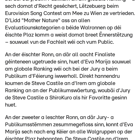
sech domat d'Recht geséchert, Lëtzebuerg beim
Eurovision Song Contest am Mee zu Wien ze vertrieden.
D'Lidd "Mother Nature" ass an allen
Evaluatiounskategorien a béide Walronnen op déi
éischte Plaz komm a weist domat breet Ënnerstëtzung
– souwuel vun de Fachleit wéi och vum Public.
An der éischter Ronn, an där all aacht Finaliste
géinteneen ugetruede sinn, huet d'Eva Marija souwuel
am globale Ranking wéi och bei der Jury a beim
Publikum d'Féierung iwwerholl. Direkt hannendru
koumen de Steve Castile an d'Irem am globale
Ranking an an der Publikumswäertung, woubäi d'Jury
de Steve Castile a ShiroKuro als hir Favoritte gesinn
huet.
An der zweeter a leschter Ronn, an där Jury- a
Publikumsstëmmen zesummegefloss sinn, konnt d'Eva
Marija sech nach eng Kéier an alle Walgruppen op der
éischter Plaz behaapten. De Steve Castile an d'Irem