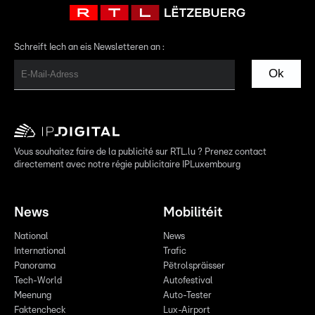
Schreift Iech an eis Newsletteren an :
Ok
Vous souhaitez faire de la publicité sur RTL.lu ? Prenez contact
directement avec notre régie publicitaire IPLuxembourg
News
Mobilitéit
National
News
International
Trafic
Panorama
Pëtrolspräisser
Tech-World
Autofestival
Meenung
Auto-Tester
Faktencheck
Lux-Airport