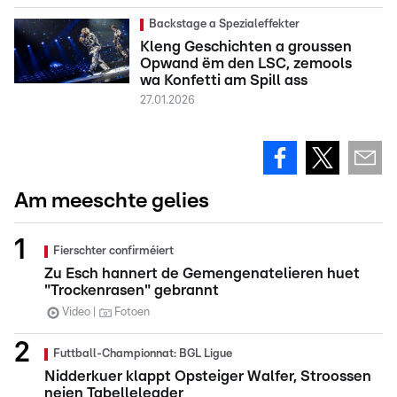
Backstage a Spezialeffekter
Kleng Geschichten a groussen
Opwand ëm den LSC, zemools
wa Konfetti am Spill ass
27.01.2026
Am meeschte gelies
Fierschter confirméiert
Zu Esch hannert de Gemengenatelieren huet
"Trockenrasen" gebrannt
Video
Fotoen
Futtball-Championnat: BGL Ligue
Nidderkuer klappt Opsteiger Walfer, Stroossen
neien Tabelleleader