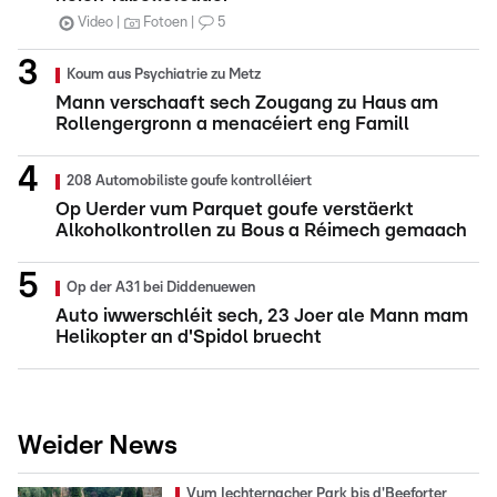
Video
Fotoen
5
Koum aus Psychiatrie zu Metz
Mann verschaaft sech Zougang zu Haus am
Rollengergronn a menacéiert eng Famill
208 Automobiliste goufe kontrolléiert
Op Uerder vum Parquet goufe verstäerkt
Alkoholkontrollen zu Bous a Réimech gemaach
Op der A31 bei Diddenuewen
Auto iwwerschléit sech, 23 Joer ale Mann mam
Helikopter an d'Spidol bruecht
Weider News
Vum Iechternacher Park bis d'Beeforter