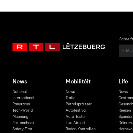
Schreift
News
Mobilitéit
Life
National
News
News
International
Trafic
Gastron
Panorama
Pëtrolspräisser
Gesondh
Tech-World
Autofestival
Reesen
Meenung
Auto-Tester
Spende
Faktencheck
Lux-Airport
Déiereru
Safety First
Radar-Kontrollen
Horosko