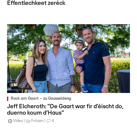
Ëffentlechkeet zeréck
Rock am Gaart – zu Gousseldeng
Jeff Elcheroth: "De Gaart war fir d’éischt do,
duerno koum d’Haus"
Video
Fotoen
4