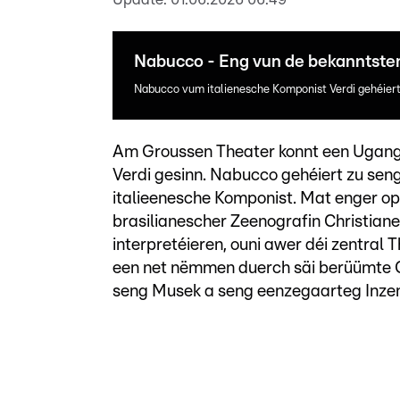
Nabucco - Eng vun de bekanntste
Nabucco vum italienesche Komponist Verdi gehéiert
Am Groussen Theater konnt een Ugang
Verdi gesinn. Nabucco gehéiert zu sen
italieenesche Komponist. Mat enger o
brasilianescher Zeenografin Christiane
interpretéieren, ouni awer déi zentral 
een net nëmmen duerch säi berüümte G
seng Musek a seng eenzegaarteg Inzen