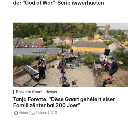
der "God of War"-Serie iwwerhuelen
Rock am Gaart - Hesper
Tanja Forette: "Dëse Gaart gehéiert eiser
Famill zënter bal 200 Joer"
Video
Fotoen
0