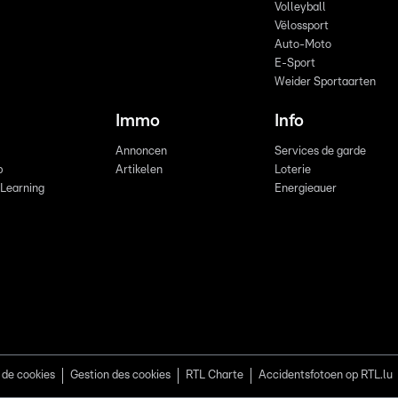
Volleyball
Vëlossport
Auto-Moto
E-Sport
Weider Sportaarten
Immo
Info
Annoncen
Services de garde
b
Artikelen
Loterie
 Learning
Energieauer
 de cookies
Gestion des cookies
RTL Charte
Accidentsfotoen op RTL.lu