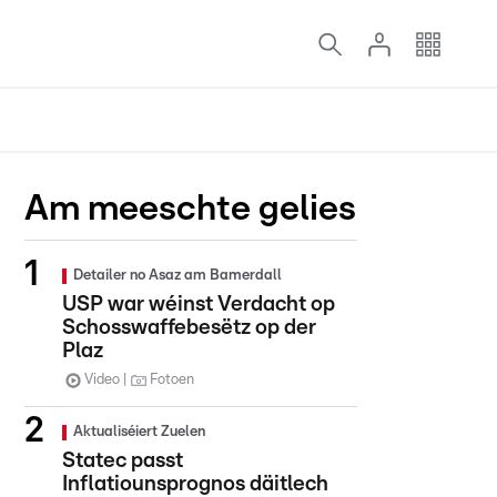
Am meeschte gelies
Detailer no Asaz am Bamerdall
USP war wéinst Verdacht op
Schosswaffebesëtz op der
Plaz
Video
Fotoen
Aktualiséiert Zuelen
Statec passt
Inflatiounsprognos däitlech