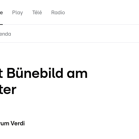
e
Play
Télé
Radio
enda
t Bünebild am
ter
vum Verdi