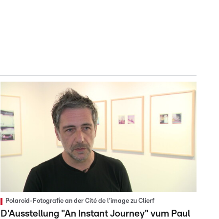
Polaroid-Fotografie an der Cité de l'image zu Clierf
D'Ausstellung "An Instant Journey" vum Paul