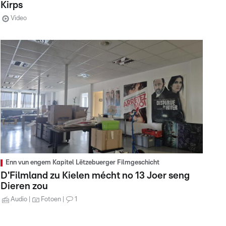
Kirps
Video
Enn vun engem Kapitel Lëtzebuerger Filmgeschicht
D'Filmland zu Kielen mécht no 13 Joer seng
Dieren zou
Audio
Fotoen
1