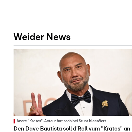
Weider News
Anere "Kratos"-Acteur hat sech bei Stunt blesséiert
Den Dave Bautista soll d'Roll vum "Kratos" an