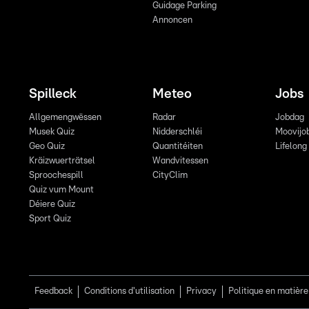
Guidage Parking
Annoncen
Spilleck
Meteo
Jobs
Allgemengwëssen
Radar
Jobdag
Musek Quiz
Nidderschléi
Moovijo
Geo Quiz
Quantitéiten
Lifelong
Kräizwuerträtsel
Wandvitessen
Sproochespill
CityClim
Quiz vum Mount
Déiere Quiz
Sport Quiz
Feedback
Conditions d'utilisation
Privacy
Politique en matière