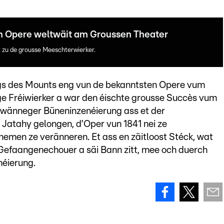
n Opere weltwäit am Groussen Theater
 zu de grousse Meeschterwierker.
s des Mounts eng vun de bekanntsten Opere vum
ge Fréiwierker a war den éischte grousse Succès vum
pwänneger Büneninzenéierung ass et der
 Jatahy gelongen, d’Oper vun 1841 nei ze
Themen ze veränneren. Et ass en zäitloost Stéck, wat
efaangenechouer a säi Bann zitt, mee och duerch
éierung.