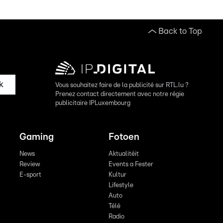
Back to Top
k
Vous souhaitez faire de la publicité sur RTL.lu ?
Prenez contact directement avec notre régie
publicitaire IPLuxembourg
Gaming
Fotoen
News
Aktualitéit
Review
Events a Fester
E-sport
Kultur
Lifestyle
Auto
Télé
Radio