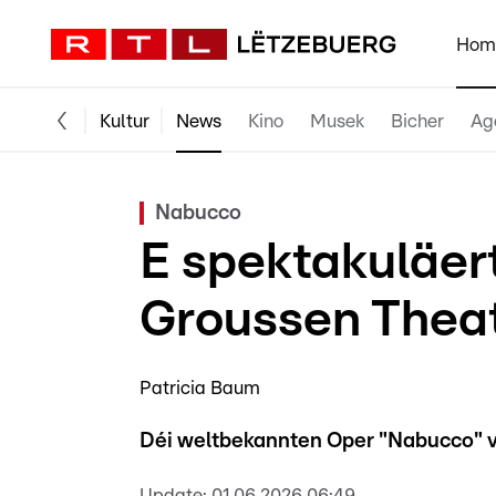
Hom
Kultur
News
Kino
Musek
Bicher
Ag
Nabucco
E spektakuläer
Groussen Thea
Patricia Baum
Déi weltbekannten Oper "Nabucco" 
Update:
01.06.2026 06:49