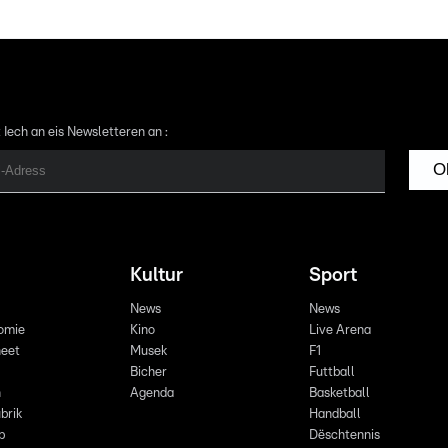
 Iech an eis Newsletteren an :
O
Kultur
Sport
News
News
omie
Kino
Live Arena
eet
Musek
F1
Bicher
Futtball
n
Agenda
Basketball
brik
Handball
p
Dëschtennis