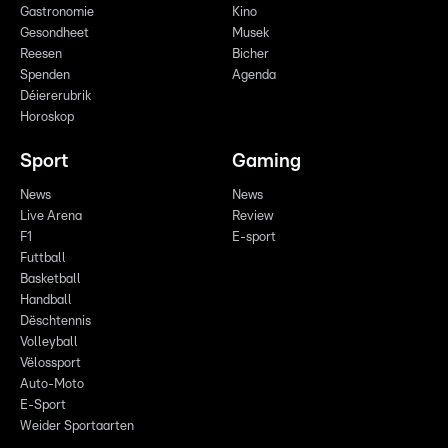
Gastronomie
Kino
Gesondheet
Musek
Reesen
Bicher
Spenden
Agenda
Déiererubrik
Horoskop
Sport
Gaming
News
News
Live Arena
Review
F1
E-sport
Futtball
Basketball
Handball
Dëschtennis
Volleyball
Vëlossport
Auto-Moto
E-Sport
Weider Sportaarten