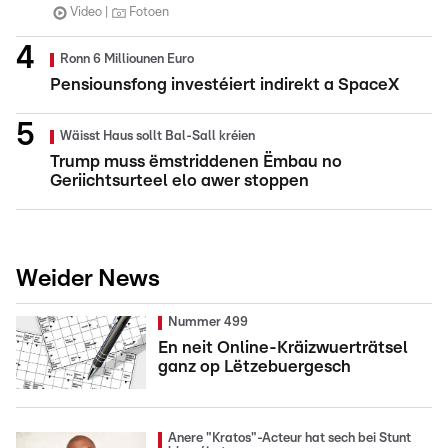
Video
Fotoen
Ronn 6 Milliounen Euro
Pensiounsfong investéiert indirekt a SpaceX
Wäisst Haus sollt Bal-Sall kréien
Trump muss ëmstriddenen Ëmbau no
Geriichtsurteel elo awer stoppen
Weider News
Nummer 499
En neit Online-Kräizwuerträtsel
ganz op Lëtzebuergesch
Anere "Kratos"-Acteur hat sech bei Stunt