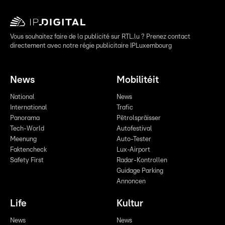
Vous souhaitez faire de la publicité sur RTL.lu ? Prenez contact
directement avec notre régie publicitaire IPLuxembourg
News
Mobilitéit
National
News
International
Trafic
Panorama
Pëtrolspräisser
Tech-World
Autofestival
Meenung
Auto-Tester
Faktencheck
Lux-Airport
Safety First
Radar-Kontrollen
Guidage Parking
Annoncen
Life
Kultur
News
News