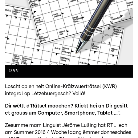
©
RTL
Loscht op en neit Online-Kräizwuerträtsel (KWR)
integral op Lëtzebuergesch? Voilà!
Dir wëllt d'Rätsel maachen? Klickt hei an Dir gesitt
et grouss um Computer, Smartphone, Tablet ...".
Zesumme mam Linguist Jérôme Lulling hat RTL Iech
am Summer 2016 4 Woche laang ëmmer donneschdes