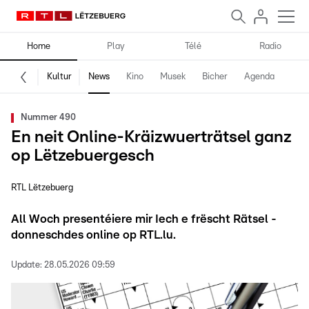
Home
Play
Télé
Radio
Kultur
News
Kino
Musek
Bicher
Agenda
Nummer 490
En neit Online-Kräizwuerträtsel ganz
op Lëtzebuergesch
RTL Lëtzebuerg
All Woch presentéiere mir Iech e frëscht Rätsel -
donneschdes online op RTL.lu.
Update:
28.05.2026 09:59