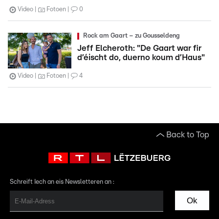
Video
Fotoen
0
Rock am Gaart – zu Gousseldeng
Jeff Elcheroth: "De Gaart war fir
d’éischt do, duerno koum d’Haus"
Video
Fotoen
4
Back to Top
Schreift Iech an eis Newsletteren an :
Ok