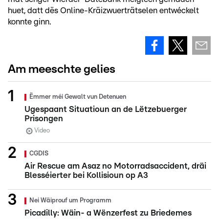
huet, datt dës Online-Kräizwuerträtselen entwéckelt
konnte ginn.
Am meeschte gelies
Ëmmer méi Gewalt vun Detenuen
Ugespaant Situatioun an de Lëtzebuerger
Prisongen
Video
CGDIS
Air Rescue am Asaz no Motorradsaccident, dräi
Blesséierter bei Kollisioun op A3
Nei Wäiprouf um Programm
Picadilly: Wäin- a Wënzerfest zu Briedemes