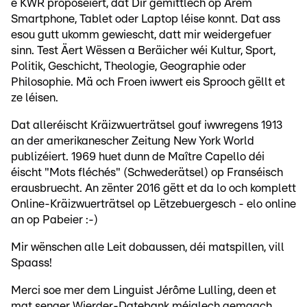
e KWR proposéiert, dat Dir gemittlech op Ärem
Smartphone, Tablet oder Laptop léise konnt. Dat ass
esou gutt ukomm gewiescht, datt mir weidergefuer
sinn. Test Äert Wëssen a Beräicher wéi Kultur, Sport,
Politik, Geschicht, Theologie, Geographie oder
Philosophie. Mä och Froen iwwert eis Sprooch gëllt et
ze léisen.
Dat alleréischt Kräizwuerträtsel gouf iwwregens 1913
an der amerikanescher Zeitung New York World
publizéiert. 1969 huet dunn de Maître Capello déi
éischt "Mots fléchés" (Schwederätsel) op Franséisch
erausbruecht. An zënter 2016 gëtt et da lo och komplett
Online-Kräizwuerträtsel op Lëtzebuergesch - elo online
an op Pabeier :-)
Mir wënschen alle Leit dobaussen, déi matspillen, vill
Spaass!
Merci soe mer dem Linguist Jérôme Lulling, deen et
mat senger Wierder-Datebank méiglech gemaach