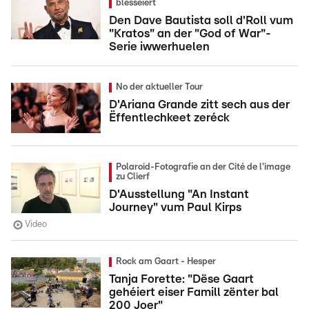
blesséiert
Den Dave Bautista soll d'Roll vum
"Kratos" an der "God of War"-
Serie iwwerhuelen
No der aktueller Tour
D'Ariana Grande zitt sech aus der
Ëffentlechkeet zeréck
Polaroid-Fotografie an der Cité de l'image
zu Clierf
D'Ausstellung "An Instant
Journey" vum Paul Kirps
Video
Rock am Gaart - Hesper
Tanja Forette: "Dëse Gaart
gehéiert eiser Famill zënter bal
200 Joer"