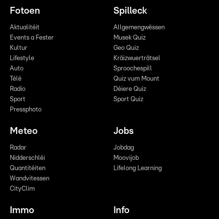
Fotoen
Spilleck
Aktualitéit
Allgemengwëssen
Events a Fester
Musek Quiz
Kultur
Geo Quiz
Lifestyle
Kräizwuerträtsel
Auto
Sproochespill
Télé
Quiz vum Mount
Radio
Déiere Quiz
Sport
Sport Quiz
Pressphoto
Meteo
Jobs
Radar
Jobdag
Nidderschléi
Moovijob
Quantitéiten
Lifelong Learning
Wandvitessen
CityClim
Immo
Info