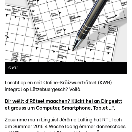
©
RTL
Loscht op en neit Online-Kräizwuerträtsel (KWR)
integral op Lëtzebuergesch? Voilà!
Dir wëllt d'Rätsel maachen? Klickt hei an Dir gesitt
et grouss um Computer, Smartphone, Tablet ...".
Zesumme mam Linguist Jérôme Lulling hat RTL Iech
am Summer 2016 4 Woche laang ëmmer donneschdes