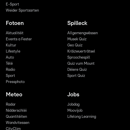
E-Sport
Weider Sportaarten
Fotoen
Spilleck
Aktualitéit
Allgemengwëssen
Events a Fester
Musek Quiz
Kultur
Geo Quiz
Lifestyle
Kräizwuerträtsel
Auto
Sproochespill
Télé
Quiz vum Mount
Radio
Déiere Quiz
Sport
Sport Quiz
Pressphoto
Meteo
Jobs
Radar
Jobdag
Nidderschléi
Moovijob
Quantitéiten
Lifelong Learning
Wandvitessen
CityClim