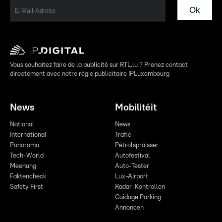
Ok
Vous souhaitez faire de la publicité sur RTL.lu ? Prenez contact
directement avec notre régie publicitaire IPLuxembourg
News
Mobilitéit
National
News
International
Trafic
Panorama
Pëtrolspräisser
Tech-World
Autofestival
Meenung
Auto-Tester
Faktencheck
Lux-Airport
Safety First
Radar-Kontrollen
Guidage Parking
Annoncen