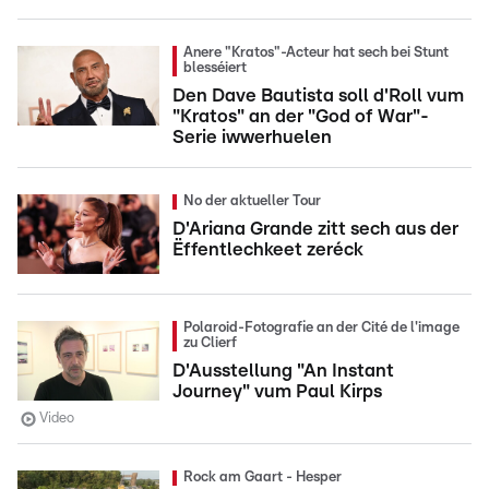
Anere "Kratos"-Acteur hat sech bei Stunt
blesséiert
Den Dave Bautista soll d'Roll vum
"Kratos" an der "God of War"-
Serie iwwerhuelen
No der aktueller Tour
D'Ariana Grande zitt sech aus der
Ëffentlechkeet zeréck
Polaroid-Fotografie an der Cité de l'image
zu Clierf
D'Ausstellung "An Instant
Journey" vum Paul Kirps
Video
Rock am Gaart - Hesper