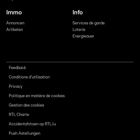
Immo
Info
Annoncen
Services de garde
Artikelen
Loterie
Energieauer
Feedback
Conditions d'utilisation
Privacy
Politique en matière de cookies
Gestion des cookies
RTL Charte
Accidentsfotoen op RTL.lu
Push Astellungen