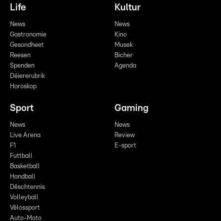
Life
Kultur
News
News
Gastronomie
Kino
Gesondheet
Musek
Reesen
Bicher
Spenden
Agenda
Déiererubrik
Horoskop
Sport
Gaming
News
News
Live Arena
Review
F1
E-sport
Futtball
Basketball
Handball
Dëschtennis
Volleyball
Vëlossport
Auto-Moto