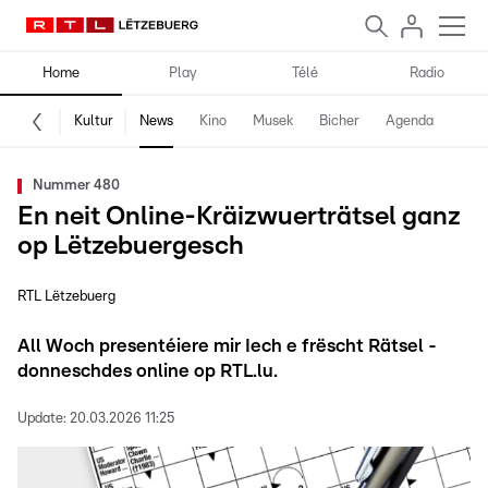
Home
Play
Télé
Radio
Kultur
News
Kino
Musek
Bicher
Agenda
Nummer 480
En neit Online-Kräizwuerträtsel ganz
op Lëtzebuergesch
RTL Lëtzebuerg
All Woch presentéiere mir Iech e frëscht Rätsel -
donneschdes online op RTL.lu.
Update:
20.03.2026 11:25