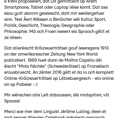
e KWR proposéiert, dat Dir gemittlech op Ärem
Smartphone, Tablet oder Laptop léise konnt. Dat ass
esou gutt ukomm gewiescht, datt mir weidergefuer
sinn. Test Äert Wëssen a Beräicher wéi Kultur, Sport,
Politik, Geschicht, Theologie, Geographie oder
Philosophie. Mä och Froen iwwert eis Sprooch gëllt et
ze léisen.
Dat alleréischt Kräizwuerträtsel gouf iwwregens 1913
an der amerikanescher Zeitung New York World
publizéiert. 1969 huet dunn de Maître Capello déi
éischt "Mots fléchés" (Schwederätsel) op Franséisch
erausbruecht. An zënter 2016 gëtt et da lo och komplett
Online-Kräizwuerträtsel op Lëtzebuergesch - elo online
an op Pabeier :-)
Mir wënschen alle Leit dobaussen, déi matspillen, vill
Spaass!
Merci soe mer dem Linguist Jérôme Lulling, deen et
mat senger Wierder-Datebank méiglech gemaach