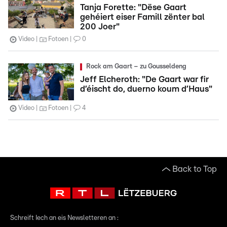
Tanja Forette: "Dëse Gaart
gehéiert eiser Famill zënter bal
200 Joer"
Video
Fotoen
0
Rock am Gaart – zu Gousseldeng
Jeff Elcheroth: "De Gaart war fir
d’éischt do, duerno koum d’Haus"
Video
Fotoen
4
Back to Top
Schreift Iech an eis Newsletteren an :