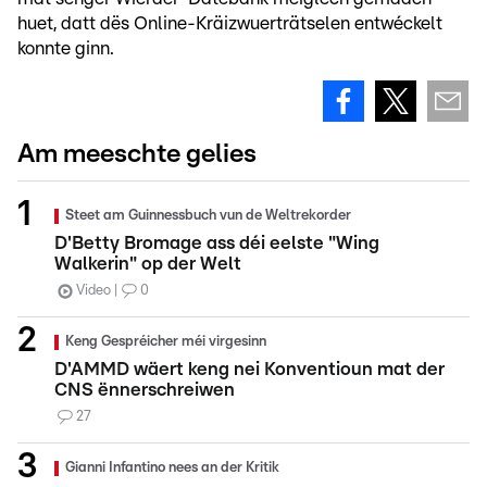
huet, datt dës Online-Kräizwuerträtselen entwéckelt
konnte ginn.
Am meeschte gelies
Steet am Guinnessbuch vun de Weltrekorder
D'Betty Bromage ass déi eelste "Wing
Walkerin" op der Welt
Video
0
Keng Gespréicher méi virgesinn
D'AMMD wäert keng nei Konventioun mat der
CNS ënnerschreiwen
27
Gianni Infantino nees an der Kritik