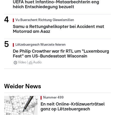
UEFA huet Infantino-Mataarbechterin eng
héich Entschiedegung bezuelt
Vu Buerschent Richtung Giewelsmillen
Samu a Rettungshelikopter bei Accident mat
Motorrad am Asaz
Lëtzebuergesch Wuerzele feieren
De Philip Crowther war fir RTL um "Luxembourg
Fest" am US-Bundesstaat Wisconsin
Video
Audio
Weider News
Nummer 499
En neit Online-Kräizwuerträtsel
ganz op Lëtzebuergesch