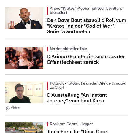
Anere "Kratos"-Acteur hat sech bei Stunt
blesséiert
Den Dave Bautista soll d'Roll vum
"Kratos" an der "God of War"-
Serie iwwerhuelen
No der aktueller Tour
D'Ariana Grande zitt sech aus der
Ëffentlechkeet zeréck
Polaroid-Fotografie an der Cité de l'image
zu Clierf
D'Ausstellung "An Instant
Journey" vum Paul Kirps
Video
Rock am Gaart - Hesper
Tanja Forette: "Dëse Gaart