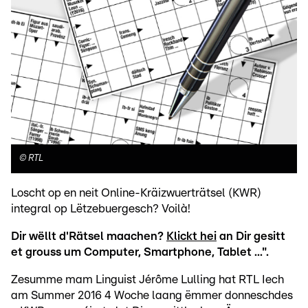
©
RTL
Loscht op en neit Online-Kräizwuerträtsel (KWR)
integral op Lëtzebuergesch? Voilà!
Dir wëllt d'Rätsel maachen?
Klickt hei
an Dir gesitt
et grouss um Computer, Smartphone, Tablet ...".
Zesumme mam Linguist Jérôme Lulling hat RTL Iech
am Summer 2016 4 Woche laang ëmmer donneschdes