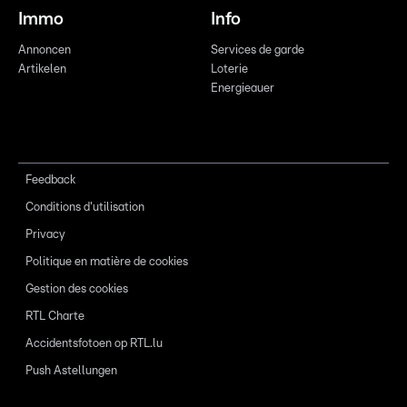
Immo
Info
Annoncen
Services de garde
Artikelen
Loterie
Energieauer
Feedback
Conditions d'utilisation
Privacy
Politique en matière de cookies
Gestion des cookies
RTL Charte
Accidentsfotoen op RTL.lu
Push Astellungen