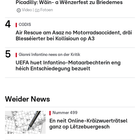
Picadilly: Wäin- a Wënzerfest zu Briedemes
Video
Fotoen
CGDIS
Air Rescue am Asaz no Motorradsaccident, dräi
Blesséierter bei Kollisioun op A3
Gianni Infantino nees an der Kritik
UEFA huet Infantino-Mataarbechterin eng
héich Entschiedegung bezuelt
Weider News
Nummer 499
En neit Online-Kräizwuerträtsel
ganz op Lëtzebuergesch