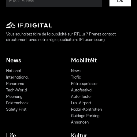
Ok
Vous souhaitez faire de la publicité sur RTL.lu ? Prenez contact
directement avec notre régie publicitaire IPLuxembourg
News
Mobilitéit
National
News
International
Trafic
Panorama
Pëtrolspräisser
Tech-World
Autofestival
Meenung
Auto-Tester
Faktencheck
Lux-Airport
Safety First
Radar-Kontrollen
Guidage Parking
Annoncen
Life
Kultur