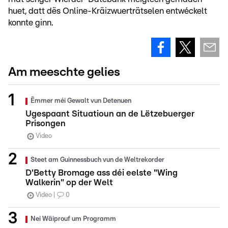
huet, datt dës Online-Kräizwuerträtselen entwéckelt
konnte ginn.
Am meeschte gelies
Ëmmer méi Gewalt vun Detenuen
Ugespaant Situatioun an de Lëtzebuerger
Prisongen
Video
Steet am Guinnessbuch vun de Weltrekorder
D'Betty Bromage ass déi eelste "Wing
Walkerin" op der Welt
Video
0
Nei Wäiprouf um Programm