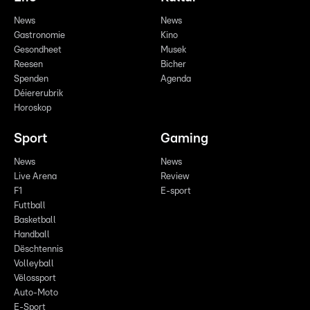
News
News
Gastronomie
Kino
Gesondheet
Musek
Reesen
Bicher
Spenden
Agenda
Déiererubrik
Horoskop
Sport
Gaming
News
News
Live Arena
Review
F1
E-sport
Futtball
Basketball
Handball
Dëschtennis
Volleyball
Vëlossport
Auto-Moto
E-Sport