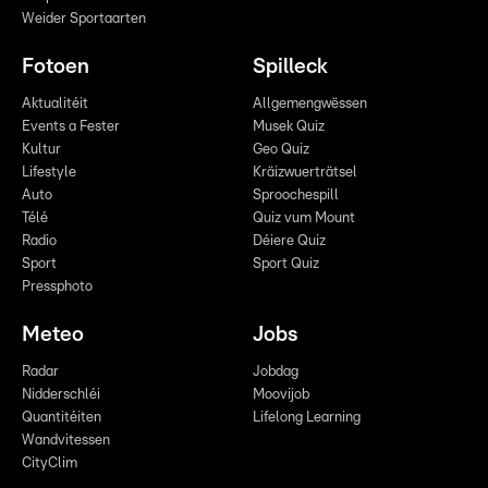
Weider Sportaarten
Fotoen
Spilleck
Aktualitéit
Allgemengwëssen
Events a Fester
Musek Quiz
Kultur
Geo Quiz
Lifestyle
Kräizwuerträtsel
Auto
Sproochespill
Télé
Quiz vum Mount
Radio
Déiere Quiz
Sport
Sport Quiz
Pressphoto
Meteo
Jobs
Radar
Jobdag
Nidderschléi
Moovijob
Quantitéiten
Lifelong Learning
Wandvitessen
CityClim