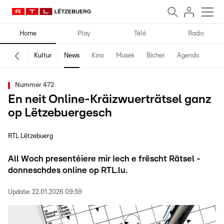
Home
Play
Télé
Radio
Kultur
News
Kino
Musek
Bicher
Agenda
Nummer 472
En neit Online-Kräizwuerträtsel ganz
op Lëtzebuergesch
RTL Lëtzebuerg
All Woch presentéiere mir Iech e frëscht Rätsel -
donneschdes online op RTL.lu.
Update:
22.01.2026 09:59