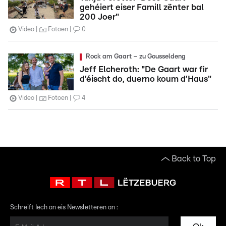
gehéiert eiser Famill zënter bal
200 Joer"
Video
Fotoen
0
Rock am Gaart – zu Gousseldeng
Jeff Elcheroth: "De Gaart war fir
d’éischt do, duerno koum d’Haus"
Video
Fotoen
4
Back to Top
Schreift Iech an eis Newsletteren an :