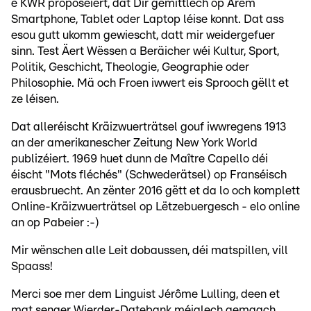
e KWR proposéiert, dat Dir gemittlech op Ärem
Smartphone, Tablet oder Laptop léise konnt. Dat ass
esou gutt ukomm gewiescht, datt mir weidergefuer
sinn. Test Äert Wëssen a Beräicher wéi Kultur, Sport,
Politik, Geschicht, Theologie, Geographie oder
Philosophie. Mä och Froen iwwert eis Sprooch gëllt et
ze léisen.
Dat alleréischt Kräizwuerträtsel gouf iwwregens 1913
an der amerikanescher Zeitung New York World
publizéiert. 1969 huet dunn de Maître Capello déi
éischt "Mots fléchés" (Schwederätsel) op Franséisch
erausbruecht. An zënter 2016 gëtt et da lo och komplett
Online-Kräizwuerträtsel op Lëtzebuergesch - elo online
an op Pabeier :-)
Mir wënschen alle Leit dobaussen, déi matspillen, vill
Spaass!
Merci soe mer dem Linguist Jérôme Lulling, deen et
mat senger Wierder-Datebank méiglech gemaach