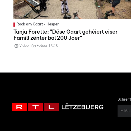
Rock am Gaart - Hesper
Tanja Forette: "Dëse Gaart gehéiert eiser
Famill zënter bal 200 Joer"
Video
Fotoen
0
Schreift