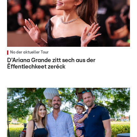
No der aktueller Tour
D'Ariana Grande zitt sech aus der
Ëffentlechkeet zeréck