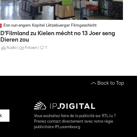
Enn vun engem Kapitel Lëtzebuerger Filmgeschicht
D'Filmland zu Kielen mécht no 13 Joer seng
Dieren zou
Audio
Fotoen
1
Back to Top
k
Vous souhaitez faire de la publicité sur RTL.lu ?
Prenez contact directement avec notre régie
publicitaire IPLuxembourg