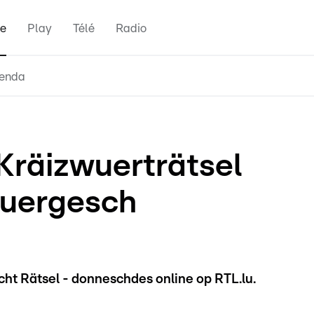
e
Play
Télé
Radio
enda
-Kräizwuerträtsel
buergesch
cht Rätsel - donneschdes online op RTL.lu.