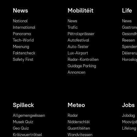
News
Mobilitéit
Life
National
News
News
International
Trafic
Gastron
Panorama
Pëtrolspräisser
Gesondh
Tech-World
Autofestival
Reesen
Meenung
Auto-Tester
Spende
Faktencheck
Lux-Airport
Déiereru
Safety First
Radar-Kontrollen
Horosko
Guidage Parking
Annoncen
Spilleck
Meteo
Jobs
Allgemengwëssen
Radar
Jobdag
Musek Quiz
Nidderschléi
Moovijo
Geo Quiz
Quantitéiten
Lifelong
Kräizwuerträtsel
Wandvitessen