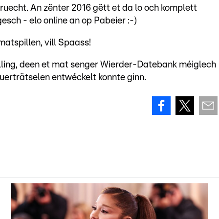
uecht. An zënter 2016 gëtt et da lo och komplett
sch - elo online an op Pabeier :-)
atspillen, vill Spaass!
lling, deen et mat senger Wierder-Datebank méiglech
erträtselen entwéckelt konnte ginn.