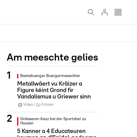
Am meeschte gelies
Beetebuerger Buergermeeschter
Metallwäert vu Kräizer a
Figure kéint Grond fir
Vandalismus u Griewer sinn
Video
Fotoen
Gréisseren Asaz bei der Sportshal zu
Housen
5 Kanner a 4 Educateuren