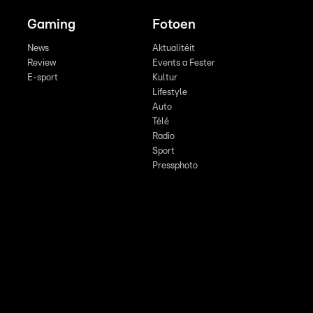
Gaming
Fotoen
News
Aktualitéit
Review
Events a Fester
E-sport
Kultur
Lifestyle
Auto
Télé
Radio
Sport
Pressphoto