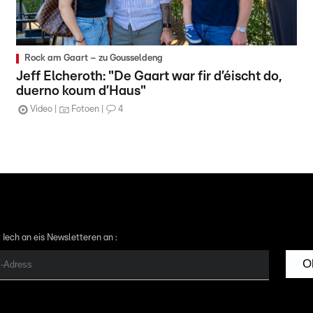
Rock am Gaart – zu Gousseldeng
Jeff Elcheroth: "De Gaart war fir d’éischt do,
duerno koum d’Haus"
Video
Fotoen
4
 Iech an eis Newsletteren an :
O