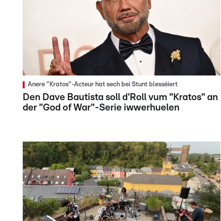
Anere "Kratos"-Acteur hat sech bei Stunt blesséiert
Den Dave Bautista soll d'Roll vum "Kratos" an
der "God of War"-Serie iwwerhuelen