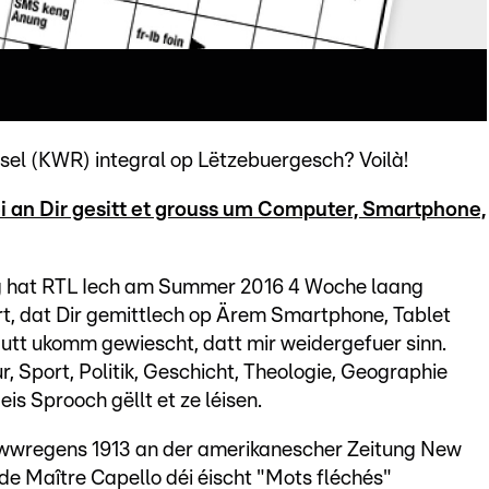
tsel (KWR) integral op Lëtzebuergesch? Voilà!
ei an Dir gesitt et grouss um Computer, Smartphone,
g hat RTL Iech am Summer 2016 4 Woche laang
, dat Dir gemittlech op Ärem Smartphone, Tablet
gutt ukomm gewiescht, datt mir weidergefuer sinn.
, Sport, Politik, Geschicht, Theologie, Geographie
is Sprooch gëllt et ze léisen.
 iwwregens 1913 an der amerikanescher Zeitung New
 de Maître Capello déi éischt "Mots fléchés"