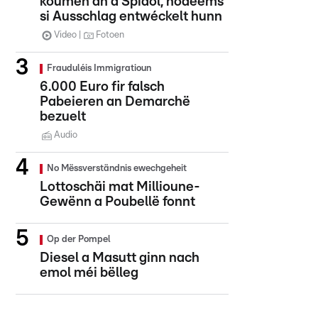
koumen an d'Spidol, nodeems
si Ausschlag entwéckelt hunn
Video
Fotoen
Frauduléis Immigratioun
6.000 Euro fir falsch
Pabeieren an Demarchë
bezuelt
Audio
No Mëssverständnis ewechgeheit
Lottoschäi mat Millioune-
Gewënn a Poubellë fonnt
Op der Pompel
Diesel a Masutt ginn nach
emol méi bëlleg