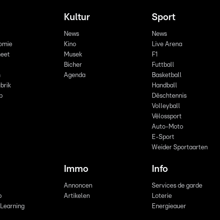
Kultur
Sport
News
News
omie
Kino
Live Arena
eet
Musek
F1
Bicher
Futtball
n
Agenda
Basketball
brik
Handball
p
Dëschtennis
Volleyball
Vëlossport
Auto-Moto
E-Sport
Weider Sportaarten
Immo
Info
Annoncen
Services de garde
b
Artikelen
Loterie
 Learning
Energieauer