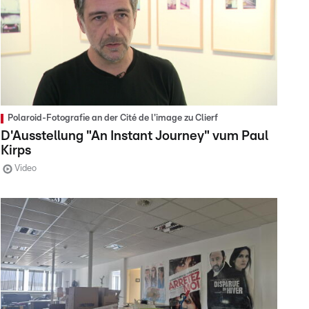
Polaroid-Fotografie an der Cité de l'image zu Clierf
D'Ausstellung "An Instant Journey" vum Paul
Kirps
Video