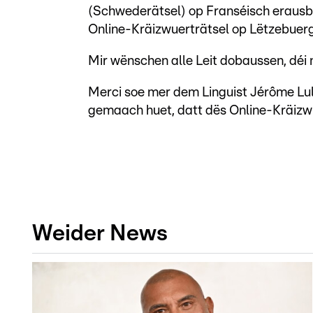
(Schwederätsel) op Franséisch erausbr
Online-Kräizwuerträtsel op Lëtzebuerge
Mir wënschen alle Leit dobaussen, déi m
Merci soe mer dem Linguist Jérôme Lu
gemaach huet, datt dës Online-Kräizwu
Weider News