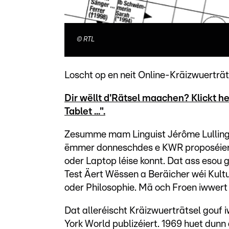
©
RTL
Loscht op en neit Online-Kräizwuerträ
Dir wëllt d'Rätsel maachen? Klickt h
Tablet ...".
Zesumme mam Linguist Jérôme Lullin
ëmmer donneschdes e KWR proposéiert
oder Laptop léise konnt. Dat ass esou 
Test Äert Wëssen a Beräicher wéi Kultur
oder Philosophie. Mä och Froen iwwert e
Dat alleréischt Kräizwuerträtsel gouf
York World publizéiert. 1969 huet dunn