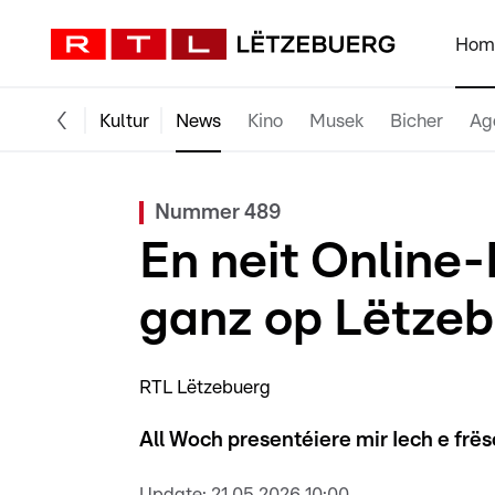
Hom
Kultur
News
Kino
Musek
Bicher
Ag
Nummer 489
En neit Online
ganz op Lëtze
RTL Lëtzebuerg
All Woch presentéiere mir Iech e frës
Update:
21.05.2026 10:00