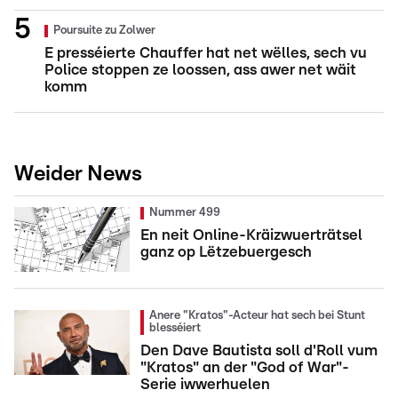
Poursuite zu Zolwer
E presséierte Chauffer hat net wëlles, sech vu
Police stoppen ze loossen, ass awer net wäit
komm
Weider News
Nummer 499
En neit Online-Kräizwuerträtsel
ganz op Lëtzebuergesch
Anere "Kratos"-Acteur hat sech bei Stunt
blesséiert
Den Dave Bautista soll d'Roll vum
"Kratos" an der "God of War"-
Serie iwwerhuelen