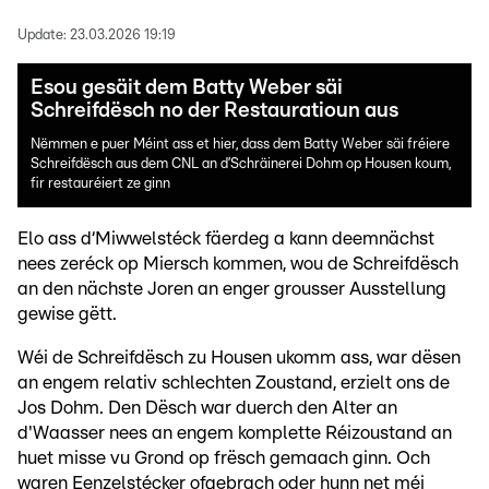
Update:
23.03.2026 19:19
Esou gesäit dem Batty Weber säi
Schreifdësch no der Restauratioun aus
Nëmmen e puer Méint ass et hier, dass dem Batty Weber säi fréiere
Schreifdësch aus dem CNL an d’Schräinerei Dohm op Housen koum,
fir restauréiert ze ginn
Elo ass d‘Miwwelstéck fäerdeg a kann deemnächst
nees zeréck op Miersch kommen, wou de Schreifdësch
an den nächste Joren an enger grousser Ausstellung
gewise gëtt.
Wéi de Schreifdësch zu Housen ukomm ass, war dësen
an engem relativ schlechten Zoustand, erzielt ons de
Jos Dohm. Den Dësch war duerch den Alter an
d'Waasser nees an engem komplette Réizoustand an
huet misse vu Grond op frësch gemaach ginn. Och
waren Eenzelstécker ofgebrach oder hunn net méi