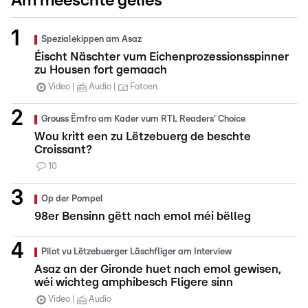
Am meeschte gelies
Spezialekippen am Asaz
Éischt Näschter vum Eichenprozessionsspinner
zu Housen fort gemaach
Video
Audio
Fotoen
Grouss Ëmfro am Kader vum RTL Readers' Choice
Wou kritt een zu Lëtzebuerg de beschte
Croissant?
10
Op der Pompel
98er Bensinn gëtt nach emol méi bëlleg
Pilot vu Lëtzebuerger Läschfliger am Interview
Asaz an der Gironde huet nach emol gewisen,
wéi wichteg amphibesch Fligere sinn
Video
Audio