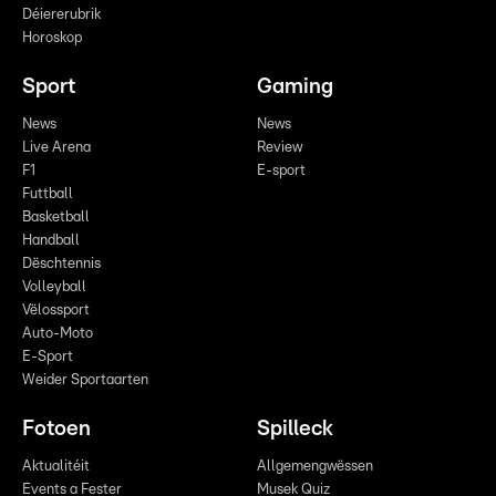
Déiererubrik
Horoskop
Sport
Gaming
News
News
Live Arena
Review
F1
E-sport
Futtball
Basketball
Handball
Dëschtennis
Volleyball
Vëlossport
Auto-Moto
E-Sport
Weider Sportaarten
Fotoen
Spilleck
Aktualitéit
Allgemengwëssen
Events a Fester
Musek Quiz