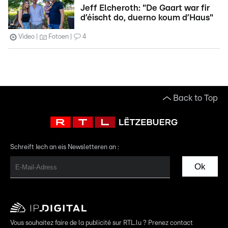
Jeff Elcheroth: "De Gaart war fir
d’éischt do, duerno koum d’Haus"
Video
Fotoen
4
Back to Top
Schreift Iech an eis Newsletteren an :
Ok
Vous souhaitez faire de la publicité sur RTL.lu ? Prenez contact