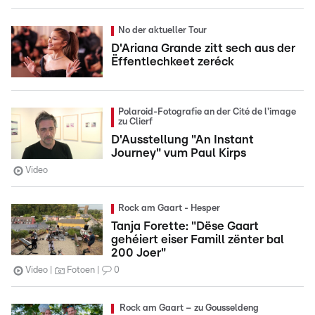
No der aktueller Tour
D'Ariana Grande zitt sech aus der
Ëffentlechkeet zeréck
Polaroid-Fotografie an der Cité de l'image
zu Clierf
D'Ausstellung "An Instant
Journey" vum Paul Kirps
Video
Rock am Gaart - Hesper
Tanja Forette: "Dëse Gaart
gehéiert eiser Famill zënter bal
200 Joer"
Video
Fotoen
0
Rock am Gaart – zu Gousseldeng