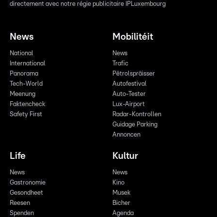
directement avec notre régie publicitaire IPLuxembourg
News
Mobilitéit
National
News
International
Trafic
Panorama
Pëtrolspräisser
Tech-World
Autofestival
Meenung
Auto-Tester
Faktencheck
Lux-Airport
Safety First
Radar-Kontrollen
Guidage Parking
Annoncen
Life
Kultur
News
News
Gastronomie
Kino
Gesondheet
Musek
Reesen
Bicher
Spenden
Agenda