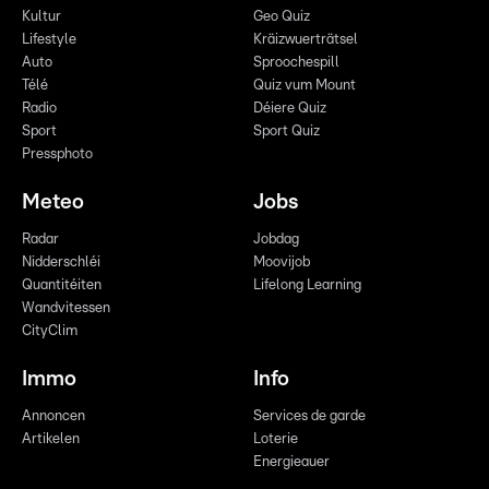
Kultur
Geo Quiz
Lifestyle
Kräizwuerträtsel
Auto
Sproochespill
Télé
Quiz vum Mount
Radio
Déiere Quiz
Sport
Sport Quiz
Pressphoto
Meteo
Jobs
Radar
Jobdag
Nidderschléi
Moovijob
Quantitéiten
Lifelong Learning
Wandvitessen
CityClim
Immo
Info
Annoncen
Services de garde
Artikelen
Loterie
Energieauer