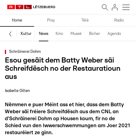
Home
Play
Télé
Radio
Kultur
News
Kino
Musek
Bicher
Agenda
Schräinerei Dohm
Esou gesäit dem Batty Weber säi
Schreifdësch no der Restauratioun
aus
Isabelle Gillen
Nëmmen e puer Méint ass et hier, dass dem Batty
Weber säi fréiere Schreifdësch aus dem CNL an
d’Schräinerei Dohm op Housen koum, fir no de
Schied vun den Iwwerschwemmungen am Joer 2021
restauréiert ze ginn.