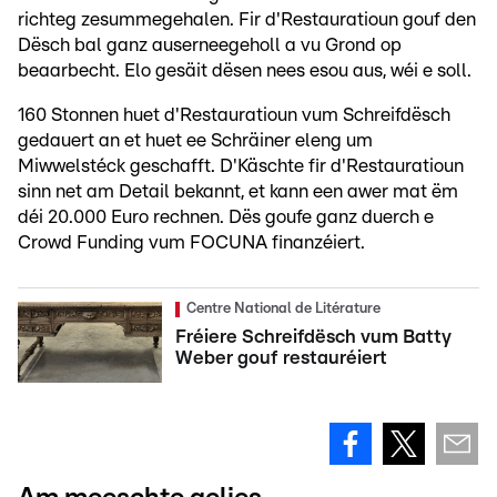
richteg zesummegehalen. Fir d'Restauratioun gouf den
Dësch bal ganz auserneegeholl a vu Grond op
beaarbecht. Elo gesäit dësen nees esou aus, wéi e soll.
160 Stonnen huet d'Restauratioun vum Schreifdësch
gedauert an et huet ee Schräiner eleng um
Miwwelstéck geschafft. D'Käschte fir d'Restauratioun
sinn net am Detail bekannt, et kann een awer mat ëm
déi 20.000 Euro rechnen. Dës goufe ganz duerch e
Crowd Funding vum FOCUNA finanzéiert.
Centre National de Litérature
Fréiere Schreifdësch vum Batty
Weber gouf restauréiert