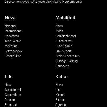
directement avec notre régie publicitaire IPLuxembourg
News
Mobilitéit
National
News
International
Trafic
Panorama
Pëtrolspräisser
Tech-World
Autofestival
Meenung
Auto-Tester
Faktencheck
Lux-Airport
Safety First
Radar-Kontrollen
Guidage Parking
Annoncen
Life
Kultur
News
News
Gastronomie
Kino
Gesondheet
Musek
Reesen
Bicher
Spenden
Agenda