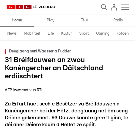
Home
Play
Télé
Radio
News
Mobilitéit
Life
Kultur
Sport
Gaming
Fotoen
Deeglaang ouni Waasser a Fudder
31 Bréifdauwen an zwou
Kanéngercher an Däitschland
erdiischtert
AFP, iwwersat vun RTL
Zu Erfurt huet sech e Besëtzer vu Bréifdauwen a
Kanéngercher bei der Hëtzt deeglaang net ëm seng
Déiere gekëmmert. 93 Dauwe konnte gerett ginn, fir
déi aner Déiere koum d'Hëllef ze spéit.