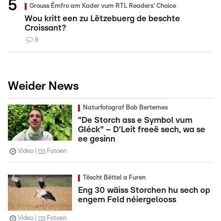
Grouss Ëmfro am Kader vum RTL Readers' Choice
Wou kritt een zu Lëtzebuerg de beschte
Croissant?
9
Weider News
Naturfotograf Bob Bertemes
"De Storch ass e Symbol vum
Gléck" – D'Leit freeë sech, wa se
ee gesinn
Video
Fotoen
Tëscht Bëttel a Furen
Eng 30 wäiss Storchen hu sech op
engem Feld néiergelooss
Video
Fotoen