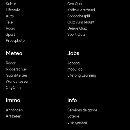
Kultur
Geo Quiz
Lifestyle
Kräizwuerträtsel
Auto
Sproochespill
Télé
Quiz vum Mount
Radio
Déiere Quiz
Sport
Sport Quiz
Pressphoto
Meteo
Jobs
Radar
Jobdag
Nidderschléi
Moovijob
Quantitéiten
Lifelong Learning
Wandvitessen
CityClim
Immo
Info
Annoncen
Services de garde
Artikelen
Loterie
Energieauer