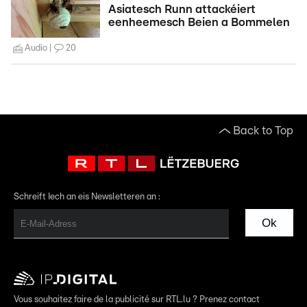
Asiatesch Runn attackéiert
eenheemesch Beien a Bommelen
Audio
20
Back to Top
Schreift Iech an eis Newsletteren an :
Ok
Vous souhaitez faire de la publicité sur RTL.lu ? Prenez contact