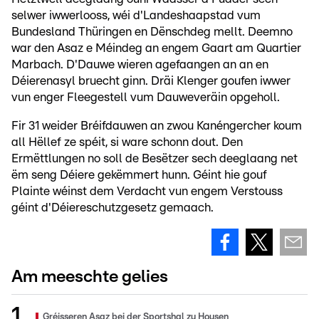
selwer iwwerlooss, wéi d'Landeshaapstad vum
Bundesland Thüringen en Dënschdeg mellt. Deemno
war den Asaz e Méindeg an engem Gaart am Quartier
Marbach. D'Dauwe wieren agefaangen an an en
Déierenasyl bruecht ginn. Dräi Klenger goufen iwwer
vun enger Fleegestell vum Dauweveräin opgeholl.
Fir 31 weider Bréifdauwen an zwou Kanéngercher koum
all Hëllef ze spéit, si ware schonn dout. Den
Ermëttlungen no soll de Besëtzer sech deeglaang net
ëm seng Déiere gekëmmert hunn. Géint hie gouf
Plainte wéinst dem Verdacht vun engem Verstouss
géint d'Déiereschutzgesetz gemaach.
Am meeschte gelies
Gréisseren Asaz bei der Sportshal zu Housen