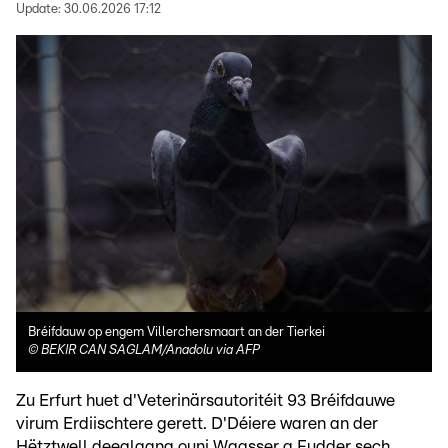
Update:
30.06.2026 17:12
Bréifdauw op engem Villerchersmaart an der Tierkei
©
BEKIR CAN SAGLAM/Anadolu via AFP
Zu Erfurt huet d'Veterinärsautoritéit 93 Bréifdauwe
virum Erdiischtere gerett. D'Déiere waren an der
Hëtztwell deeglaang ouni Waasser a Fudder sech