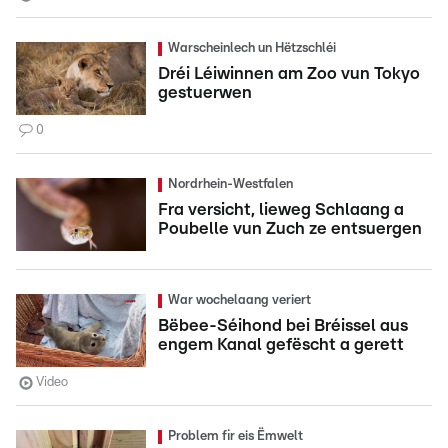
Warscheinlech un Hëtzschléi
Dréi Léiwinnen am Zoo vun Tokyo
gestuerwen
0
Nordrhein-Westfalen
Fra versicht, lieweg Schlaang a
Poubelle vun Zuch ze entsuergen
War wochelaang veriert
Bëbee-Séihond bei Bréissel aus
engem Kanal gefëscht a gerett
Video
Problem fir eis Ëmwelt