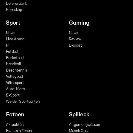
Déiererubrik
Horoskop
Sport
Gaming
News
News
Live Arena
Review
F1
E-sport
Futtball
Basketball
Handball
Dëschtennis
Volleyball
Vëlossport
Auto-Moto
E-Sport
Weider Sportaarten
Fotoen
Spilleck
Aktualitéit
Allgemengwëssen
Events a Fester
Musek Quiz