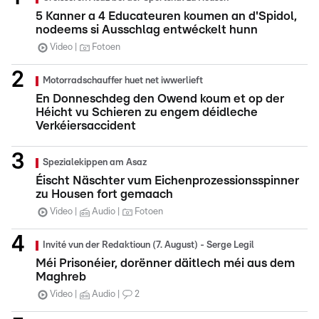
5 Kanner a 4 Educateuren koumen an d'Spidol,
nodeems si Ausschlag entwéckelt hunn
Video
Fotoen
Motorradschauffer huet net iwwerlieft
En Donneschdeg den Owend koum et op der
Héicht vu Schieren zu engem déidleche
Verkéiersaccident
Spezialekippen am Asaz
Éischt Näschter vum Eichenprozessionsspinner
zu Housen fort gemaach
Video
Audio
Fotoen
Invité vun der Redaktioun (7. August) - Serge Legil
Méi Prisonéier, dorënner däitlech méi aus dem
Maghreb
Video
Audio
2