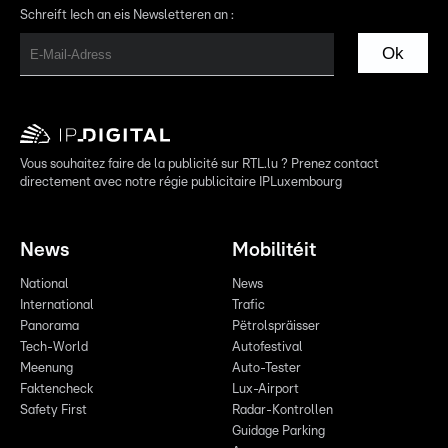
Schreift Iech an eis Newsletteren an :
Ok
Vous souhaitez faire de la publicité sur RTL.lu ? Prenez contact
directement avec notre régie publicitaire IPLuxembourg
News
Mobilitéit
National
News
International
Trafic
Panorama
Pëtrolspräisser
Tech-World
Autofestival
Meenung
Auto-Tester
Faktencheck
Lux-Airport
Safety First
Radar-Kontrollen
Guidage Parking