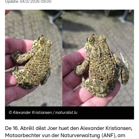
Update:
04.07.2026 09:00
©
Alexander Kristiansen / inaturalist.lu
De 16. Abrëll dëst Joer huet den Alexander Kristiansen,
Mataarbechter vun der Naturverwaltung (ANF),
am