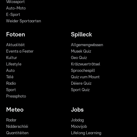
Vëlossport
Auto-Moto
E-Sport
Weider Sportaarten
Fotoen
Spilleck
Aktualitéit
Allgemengwëssen
Events a Fester
Musek Quiz
Kultur
Geo Quiz
Lifestyle
Kräizwuerträtsel
Auto
Sproochespill
Télé
Quiz vum Mount
Radio
Déiere Quiz
Sport
Sport Quiz
Pressphoto
Meteo
Jobs
Radar
Jobdag
Nidderschléi
Moovijob
Quantitéiten
Lifelong Learning