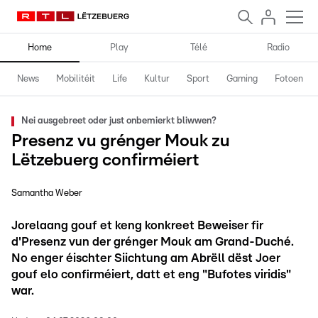
Home
Play
Télé
Radio
News
Mobilitéit
Life
Kultur
Sport
Gaming
Fotoen
Nei ausgebreet oder just onbemierkt bliwwen?
Presenz vu grénger Mouk zu
Lëtzebuerg confirméiert
Samantha Weber
Jorelaang gouf et keng konkreet Beweiser fir
d'Presenz vun der grénger Mouk am Grand-Duché.
No enger éischter Siichtung am Abrëll dëst Joer
gouf elo confirméiert, datt et eng "Bufotes viridis"
war.