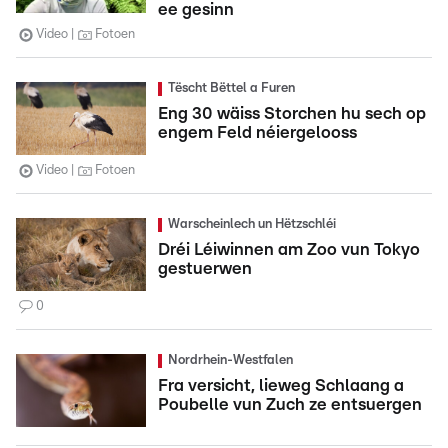
ee gesinn
Video
Fotoen
Tëscht Bëttel a Furen
Eng 30 wäiss Storchen hu sech op
engem Feld néiergelooss
Video
Fotoen
Warscheinlech un Hëtzschléi
Dréi Léiwinnen am Zoo vun Tokyo
gestuerwen
0
Nordrhein-Westfalen
Fra versicht, lieweg Schlaang a
Poubelle vun Zuch ze entsuergen