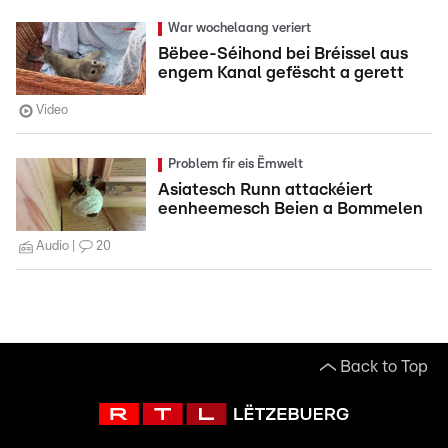
War wochelaang veriert
Bëbee-Séihond bei Bréissel aus
engem Kanal gefëscht a gerett
Video
Problem fir eis Ëmwelt
Asiatesch Runn attackéiert
eenheemesch Beien a Bommelen
Audio
20
Back to Top