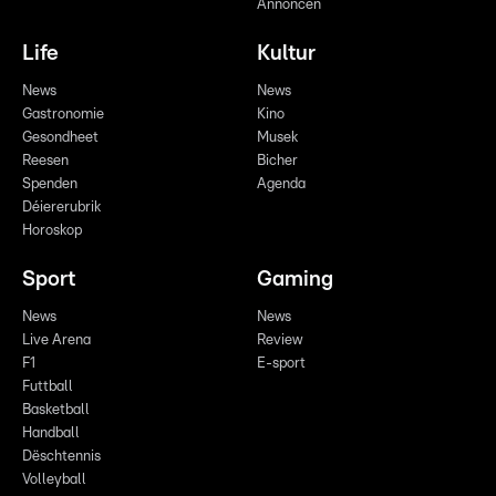
Annoncen
Life
Kultur
News
News
Gastronomie
Kino
Gesondheet
Musek
Reesen
Bicher
Spenden
Agenda
Déiererubrik
Horoskop
Sport
Gaming
News
News
Live Arena
Review
F1
E-sport
Futtball
Basketball
Handball
Dëschtennis
Volleyball