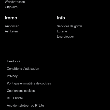
Wandvitessen
CityClim
Immo
Info
Annoncen
Services de garde
Artikelen
Loterie
Energieauer
Feedback
Conditions d'utilisation
Privacy
Politique en matière de cookies
Gestion des cookies
RTL Charte
Accidentsfotoen op RTL.lu