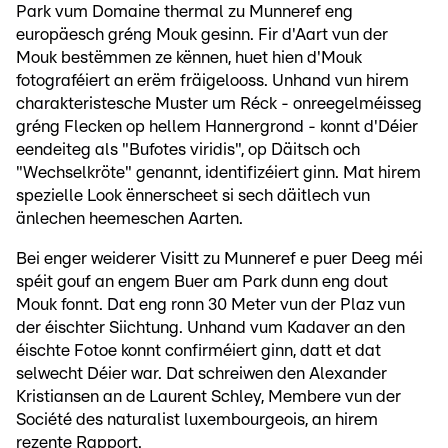
Park vum Domaine thermal zu Munneref eng
europäesch gréng Mouk gesinn. Fir d'Aart vun der
Mouk bestëmmen ze kënnen, huet hien d'Mouk
fotograféiert an erëm fräigelooss. Unhand vun hirem
charakteristesche Muster um Réck - onreegelméisseg
gréng Flecken op hellem Hannergrond - konnt d'Déier
eendeiteg als "Bufotes viridis", op Däitsch och
"Wechselkröte" genannt, identifizéiert ginn. Mat hirem
spezielle Look ënnerscheet si sech däitlech vun
änlechen heemeschen Aarten.
Bei enger weiderer Visitt zu Munneref e puer Deeg méi
spéit gouf an engem Buer am Park dunn eng dout
Mouk fonnt. Dat eng ronn 30 Meter vun der Plaz vun
der éischter Siichtung. Unhand vum Kadaver an den
éischte Fotoe konnt confirméiert ginn, datt et dat
selwecht Déier war. Dat schreiwen den Alexander
Kristiansen an de Laurent Schley, Membere vun der
Société des naturalist luxembourgeois, an hirem
rezente Rapport
.