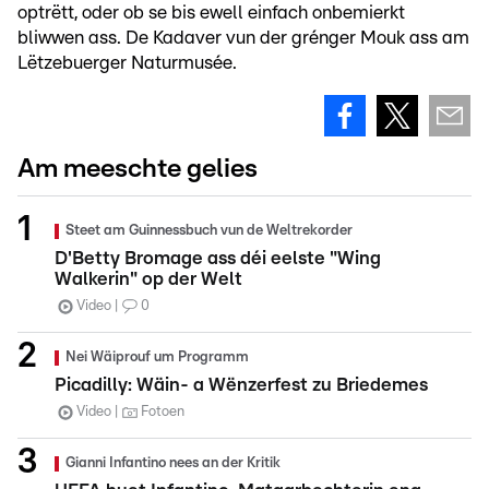
optrëtt, oder ob se bis ewell einfach onbemierkt
bliwwen ass. De Kadaver vun der grénger Mouk ass am
Lëtzebuerger Naturmusée.
Am meeschte gelies
Steet am Guinnessbuch vun de Weltrekorder
D'Betty Bromage ass déi eelste "Wing
Walkerin" op der Welt
Video
0
Nei Wäiprouf um Programm
Picadilly: Wäin- a Wënzerfest zu Briedemes
Video
Fotoen
Gianni Infantino nees an der Kritik