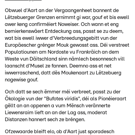
Obwuel d'Aart an der Vergaangenheet bannent de
Lëtzebuerger Grenzen ernimmt gi war, gouf et bis ewell
awer keng confirméiert Noweiser. Och wann et eng
bemierkenswäert Entdeckung ass, passt se zu deem,
wat bis ewell iwwer d'Verbreedungsgebitt vun der
Europäescher grénger Mouk gewosst ass. Déi verstreet
Populatiounen am Nordoste vu Frankräich an dem
Weste vun Däitschland sinn nämlech besonnesch vill
laanscht d'Musel ze fannen. Deemno ass et net
iwwerraschend, datt dës Moukenaart zu Lëtzebuerg
nogewise gouf.
Och datt se sech ëmmer méi verbreet, passt zu der
Ökologie vun der "Bufotes viridis", déi als Pionéieraart
gëllt an an oppenen a vum Mënsch verännerte
Liewensraim lieft an an der Lag ass, moderat
Distanzen hannert sech ze bréngen.
Ofzewaarde bleift elo, ob d'Aart just sporadesch