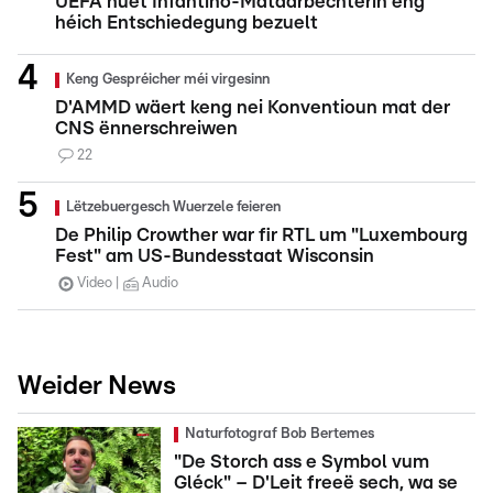
UEFA huet Infantino-Mataarbechterin eng
héich Entschiedegung bezuelt
Keng Gespréicher méi virgesinn
D'AMMD wäert keng nei Konventioun mat der
CNS ënnerschreiwen
22
Lëtzebuergesch Wuerzele feieren
De Philip Crowther war fir RTL um "Luxembourg
Fest" am US-Bundesstaat Wisconsin
Video
Audio
Weider News
Naturfotograf Bob Bertemes
"De Storch ass e Symbol vum
Gléck" – D'Leit freeë sech, wa se