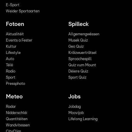
E-Sport
Weider Sportaarten
Fotoen
Spilleck
Aktualitéit
Allgemengwëssen
Events a Fester
Musek Quiz
Kultur
Geo Quiz
Lifestyle
Kräizwuerträtsel
Auto
Sproochespill
Télé
Quiz vum Mount
Radio
Déiere Quiz
Sport
Sport Quiz
Pressphoto
Meteo
Jobs
Radar
Jobdag
Nidderschléi
Moovijob
Quantitéiten
Lifelong Learning
Wandvitessen
CityClim