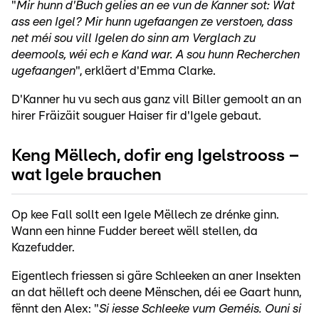
"
Mir hunn d'Buch gelies an ee vun de Kanner sot: Wat
ass een Igel? Mir hunn ugefaangen ze verstoen, dass
net méi sou vill Igelen do sinn am Verglach zu
deemools, wéi ech e Kand war. A sou hunn Recherchen
ugefaangen
", erkläert d'Emma Clarke.
D'Kanner hu vu sech aus ganz vill Biller gemoolt an an
hirer Fräizäit souguer Haiser fir d'Igele gebaut.
Keng Mëllech, dofir eng Igelstrooss –
wat Igele brauchen
Op kee Fall sollt een Igele Mëllech ze drénke ginn.
Wann een hinne Fudder bereet wëll stellen, da
Kazefudder.
Eigentlech friessen si gäre Schleeken an aner Insekten
an dat hëlleft och deene Mënschen, déi ee Gaart hunn,
fënnt den Alex: "
Si iesse Schleeke vum Geméis. Ouni si