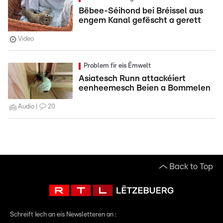
Bëbee-Séihond bei Bréissel aus
engem Kanal gefëscht a gerett
Video
Problem fir eis Ëmwelt
Asiatesch Runn attackéiert
eenheemesch Beien a Bommelen
Audio
20
Back to Top
Schreift Iech an eis Newsletteren an :