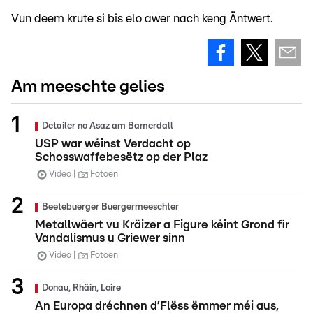
Vun deem krute si bis elo awer nach keng Äntwert.
Am meeschte gelies
Detailer no Asaz am Bamerdall
USP war wéinst Verdacht op
Schosswaffebesëtz op der Plaz
Video
Fotoen
Beetebuerger Buergermeeschter
Metallwäert vu Kräizer a Figure kéint Grond fir
Vandalismus u Griewer sinn
Video
Fotoen
Donau, Rhäin, Loire
An Europa dréchnen d’Flëss ëmmer méi aus,