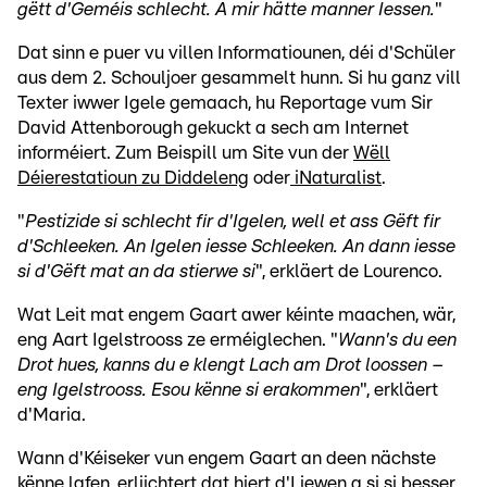
gëtt d'Geméis schlecht. A mir hätte manner Iessen.
"
Dat sinn e puer vu villen Informatiounen, déi d'Schüler
aus dem 2. Schouljoer gesammelt hunn. Si hu ganz vill
Texter iwwer Igele gemaach, hu Reportage vum Sir
David Attenborough gekuckt a sech am Internet
informéiert. Zum Beispill um Site vun der
Wëll
Déierestatioun zu Diddeleng
oder
iNaturalist
.
"
Pestizide si schlecht fir d'Igelen, well et ass Gëft fir
d'Schleeken. An Igelen iesse Schleeken. An dann iesse
si d'Gëft mat an da stierwe si
", erkläert de Lourenco.
Wat Leit mat engem Gaart awer kéinte maachen, wär,
eng Aart Igelstrooss ze erméiglechen. "
Wann's du een
Drot hues, kanns du e klengt Lach am Drot loossen –
eng Igelstrooss. Esou kënne si erakommen
", erkläert
d'Maria.
Wann d'Kéiseker vun engem Gaart an deen nächste
kënne lafen, erliichtert dat hiert d'Liewen a si si besser