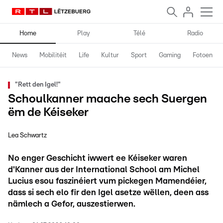
Home
Play
Télé
Radio
News
Mobilitéit
Life
Kultur
Sport
Gaming
Fotoen
"Rett den Igel!"
Schoulkanner maache sech Suergen
ëm de Kéiseker
Lea Schwartz
No enger Geschicht iwwert ee Kéiseker waren
d'Kanner aus der International School am Michel
Lucius esou faszinéiert vum pickegen Mamendéier,
dass si sech elo fir den Igel asetze wëllen, deen ass
nämlech a Gefor, auszestierwen.