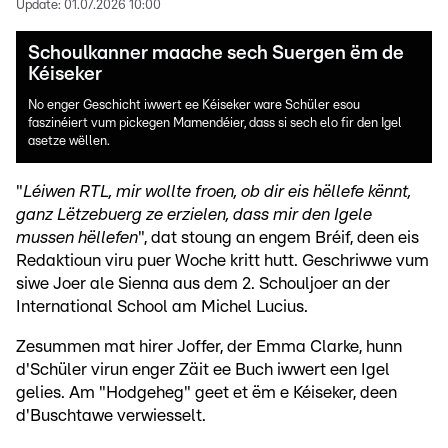
Update:
01.07.2026 10:00
Schoulkanner maache sech Suergen ëm de
Kéiseker
No enger Geschicht iwwert ee Kéiseker ware Schüler esou
faszinéiert vum pickegen Mamendéier, dass si sech elo fir den Igel
asetze wëllen.
"
Léiwen RTL, mir wollte froen, ob dir eis hëllefe kënnt,
ganz Lëtzebuerg ze erzielen, dass mir den Igele
mussen hëllefen
", dat stoung an engem Bréif, deen eis
Redaktioun viru puer Woche kritt hutt. Geschriwwe vum
siwe Joer ale Sienna aus dem 2. Schouljoer an der
International School am Michel Lucius.
Zesummen mat hirer Joffer, der Emma Clarke, hunn
d'Schüler virun enger Zäit ee Buch iwwert een Igel
gelies. Am "Hodgeheg" geet et ëm e Kéiseker, deen
d'Buschtawe verwiesselt.