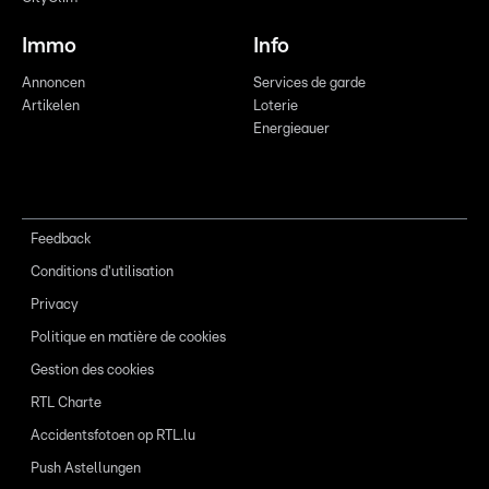
Immo
Info
Annoncen
Services de garde
Artikelen
Loterie
Energieauer
Feedback
Conditions d'utilisation
Privacy
Politique en matière de cookies
Gestion des cookies
RTL Charte
Accidentsfotoen op RTL.lu
Push Astellungen