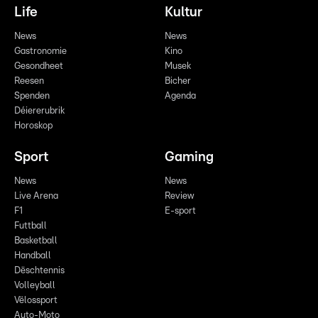
Life
Kultur
News
News
Gastronomie
Kino
Gesondheet
Musek
Reesen
Bicher
Spenden
Agenda
Déiererubrik
Horoskop
Sport
Gaming
News
News
Live Arena
Review
F1
E-sport
Futtball
Basketball
Handball
Dëschtennis
Volleyball
Vëlossport
Auto-Moto