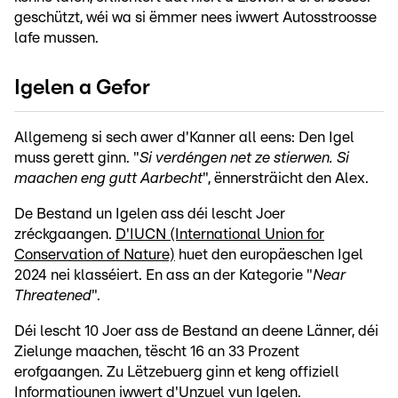
geschützt, wéi wa si ëmmer nees iwwert Autosstroosse
lafe mussen.
Igelen a Gefor
Allgemeng si sech awer d'Kanner all eens: Den Igel
muss gerett ginn. "
Si verdéngen net ze stierwen. Si
maachen eng gutt Aarbecht
", ënnersträicht den Alex.
De Bestand un Igelen ass déi lescht Joer
zréckgaangen.
D'IUCN (International Union for
Conservation of Nature)
huet den europäeschen Igel
2024 nei klasséiert. En ass an der Kategorie "
Near
Threatened
".
Déi lescht 10 Joer ass de Bestand an deene Länner, déi
Zielunge maachen, tëscht 16 an 33 Prozent
erofgaangen. Zu Lëtzebuerg ginn et keng offiziell
Informatiounen iwwert d'Unzuel vun Igelen.