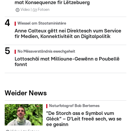
mat Konsequenze fir Lëtzebuerg
Video
Fotoen
Wiessel am Staatsministère
Anne Calteux gëtt nei Direktesch vum Service
fir Medien, Konnektivitéit an Digitalpolitik
No Mëssverständnis ewechgeheit
Lottoschäi mat Millioune-Gewënn a Poubellë
fonnt
Weider News
Naturfotograf Bob Bertemes
"De Storch ass e Symbol vum
Gléck" – D'Leit freeë sech, wa se
ee gesinn