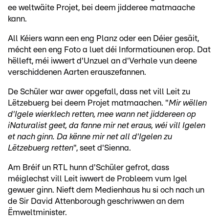
ee weltwäite Projet, bei deem jidderee matmaache
kann.
All Kéiers wann een eng Planz oder een Déier gesäit,
mécht een eng Foto a luet déi Informatiounen erop. Dat
hëlleft, méi iwwert d'Unzuel an d'Verhale vun deene
verschiddenen Aarten erauszefannen.
De Schüler war awer opgefall, dass net vill Leit zu
Lëtzebuerg bei deem Projet matmaachen. "
Mir wëllen
d'Igele wierklech retten, mee wann net jiddereen op
iNaturalist geet, da fanne mir net eraus, wéi vill Igelen
et nach ginn. Da kënne mir net all d'Igelen zu
Lëtzebuerg retten
", seet d'Sienna.
Am Bréif un RTL hunn d'Schüler gefrot, dass
méiglechst vill Leit iwwert de Probleem vum Igel
gewuer ginn. Nieft dem Medienhaus hu si och nach un
de Sir David Attenborough geschriwwen an dem
Ëmweltminister.