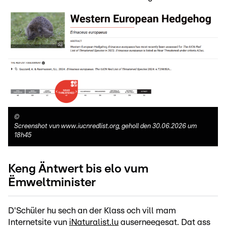
©
Screenshot vun www.iucnredlist.org, geholl den 30.06.2026 um
18h45
Keng Äntwert bis elo vum
Ëmweltminister
D'Schüler hu sech an der Klass och vill mam
Internetsite vun
iNaturalist.lu
auserneegesat. Dat ass