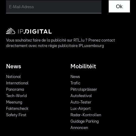
Ok
Vous souhaitez faire de la publicité sur RTL.lu ? Prenez contact
directement avec notre régie publicitaire IPLuxembourg
News
Mobilitéit
National
News
International
Trafic
Panorama
Pëtrolspräisser
Tech-World
Autofestival
Meenung
Auto-Tester
Faktencheck
Lux-Airport
Safety First
Radar-Kontrollen
Guidage Parking
Annoncen