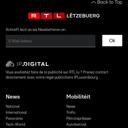
Back to Top
Schreift Iech an eis Newsletteren an :
Ok
Vous souhaitez faire de la publicité sur RTL.lu ? Prenez contact
directement avec notre régie publicitaire IPLuxembourg
News
Mobilitéit
National
News
International
Trafic
Panorama
Pëtrolspräisser
Tech-World
Autofestival