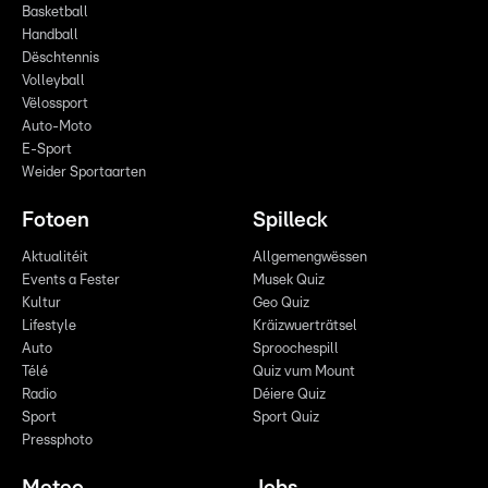
Basketball
Handball
Dëschtennis
Volleyball
Vëlossport
Auto-Moto
E-Sport
Weider Sportaarten
Fotoen
Spilleck
Aktualitéit
Allgemengwëssen
Events a Fester
Musek Quiz
Kultur
Geo Quiz
Lifestyle
Kräizwuerträtsel
Auto
Sproochespill
Télé
Quiz vum Mount
Radio
Déiere Quiz
Sport
Sport Quiz
Pressphoto