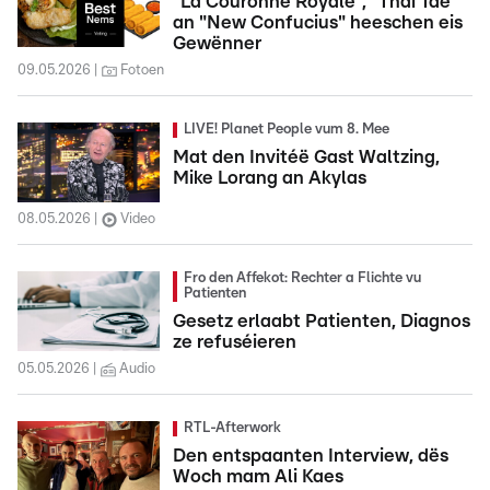
"La Couronne Royale", "Thai Tae"
an "New Confucius" heeschen eis
Gewënner
09.05.2026
Fotoen
LIVE! Planet People vum 8. Mee
Mat den Invitéë Gast Waltzing,
Mike Lorang an Akylas
08.05.2026
Video
Fro den Affekot: Rechter a Flichte vu
Patienten
Gesetz erlaabt Patienten, Diagnos
ze refuséieren
05.05.2026
Audio
RTL-Afterwork
Den entspaanten Interview, dës
Woch mam Ali Kaes