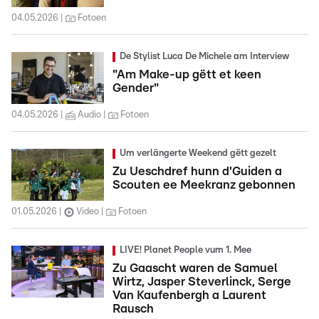
04.05.2026
Fotoen
De Stylist Luca De Michele am Interview
"Am Make-up gëtt et keen
Gender"
04.05.2026
Audio
Fotoen
Um verlängerte Weekend gëtt gezelt
Zu Ueschdref hunn d'Guiden a
Scouten ee Meekranz gebonnen
01.05.2026
Video
Fotoen
LIVE! Planet People vum 1. Mee
Zu Gaascht waren de Samuel
Wirtz, Jasper Steverlinck, Serge
Van Kaufenbergh a Laurent
Rausch