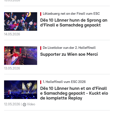
15.05.2026
Lëtzebuerg net an der Finall vum ESC
Dës 10 Länner hunn de Sprong an
d'Finall e Samschdeg gepackt
14.05.2026
De Liveticker vun der 2. Halleffinall
Supporter zu Wien soe Merci
13.05.2026
1. Halleffinall vum ESC 2026
Dës 10 Länner hunn et an d'Finall
e Samschdeg gepackt - Kuckt elo
de komplette Replay
12.05.2026
Video