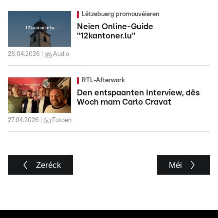
Lëtzebuerg promouvéieren
Neien Online-Guide
"12kantoner.lu"
28.04.2026
Audio
RTL-Afterwork
Den entspaanten Interview, dës
Woch mam Carlo Cravat
27.04.2026
Fotoen
Zeréck
Méi