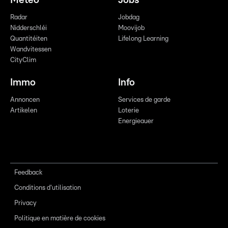
Meteo
Jobs
Radar
Jobdag
Nidderschléi
Moovijob
Quantitéiten
Lifelong Learning
Wandvitessen
CityClim
Immo
Info
Annoncen
Services de garde
Artikelen
Loterie
Energieauer
Feedback
Conditions d'utilisation
Privacy
Politique en matière de cookies