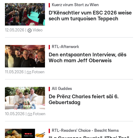
Kuerz virum Start zu Wien
D'Kënschtler vum ESC 2026 weise
sech um turquoisen Teppech
12.05.2026
Video
RTL-Afterwork
Den entspaanten Interview, dës
Woch mam Jeff Oberweis
11.05.2026
Fotoen
All Guddes
De Prënz Charles feiert säi 6.
Gebuertsdag
10.05.2026
Fotoen
RTL-Readers' Choice - Bescht Nems