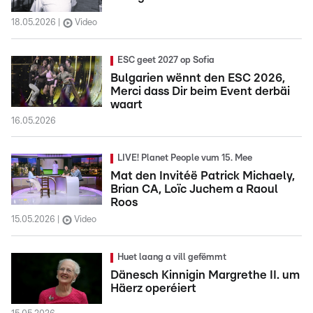
18.05.2026
Video
ESC geet 2027 op Sofia
Bulgarien wënnt den ESC 2026,
Merci dass Dir beim Event derbäi
waart
16.05.2026
LIVE! Planet People vum 15. Mee
Mat den Invitéë Patrick Michaely,
Brian CA, Loïc Juchem a Raoul
Roos
15.05.2026
Video
Huet laang a vill gefëmmt
Dänesch Kinnigin Margrethe II. um
Häerz operéiert