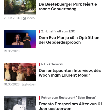
De Beetebuerger Park feiert e
ronne Gebuertsdag
20.05.2026
Video
2. Halleffinall vum ESC
Dem Eva Marija säin Optrëtt an
der Gebäerdesprooch
19.05.2026
RTL-Afterwork
Den entspaanten Interview, dës
Woch mam Laurent Mosar
18.05.2026
Fotoen
Patron vum Restaurant "Beim Baron"
Ernesto Prosperi am Alter vun 61
Joer gestuerwen