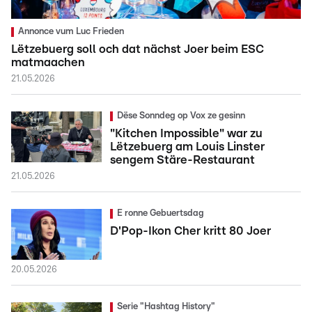
Annonce vum Luc Frieden
Lëtzebuerg soll och dat nächst Joer beim ESC
matmaachen
21.05.2026
Dëse Sonndeg op Vox ze gesinn
"Kitchen Impossible" war zu
Lëtzebuerg am Louis Linster
sengem Stäre-Restaurant
21.05.2026
E ronne Gebuertsdag
D'Pop-Ikon Cher kritt 80 Joer
20.05.2026
Serie "Hashtag History"