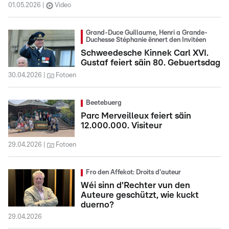
01.05.2026
Video
Grand-Duce Guillaume, Henri a Grande-
Duchesse Stéphanie ënnert den Invitéen
Schweedesche Kinnek Carl XVI.
Gustaf feiert säin 80. Gebuertsdag
30.04.2026
Fotoen
Beetebuerg
Parc Merveilleux feiert säin
12.000.000. Visiteur
29.04.2026
Fotoen
Fro den Affekot: Droits d'auteur
Wéi sinn d'Rechter vun den
Auteure geschützt, wie kuckt
duerno?
29.04.2026