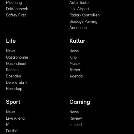
Meenung
Auto-Tester
Faktencheck
Lux-Airport
Safety First
Radar-Kontrollen
Guidage Parking
Annoncen
Life
Kultur
News
News
Gastronomie
Kino
Gesondheet
Musek
Reesen
Bicher
Spenden
Agenda
Déiererubrik
Horoskop
Sport
Gaming
News
News
Live Arena
Review
F1
E-sport
Futtball