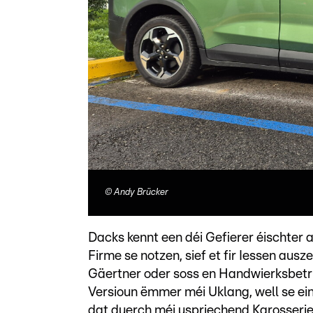
©
Andy Brücker
Dacks kennt een déi Gefierer éischter 
Firme se notzen, sief et fir Iessen ausz
Gäertner oder soss en Handwierksbetri
Versioun ëmmer méi Uklang, well se ei
dat duerch méi uspriechend Karosserie