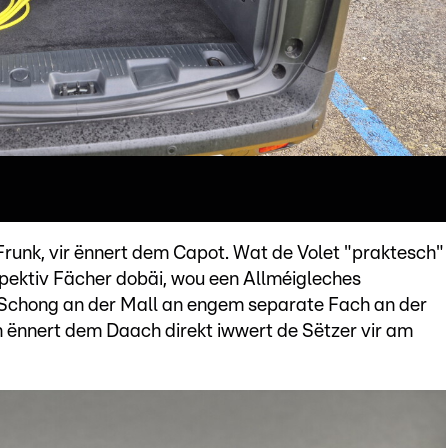
runk, vir ënnert dem Capot. Wat de Volet "praktesch"
pektiv Fächer dobäi, wou een Allméigleches
eg Schong an der Mall an engem separate Fach an der
 ënnert dem Daach direkt iwwert de Sëtzer vir am