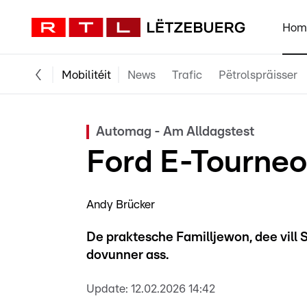
Hom
Mobilitéit
News
Trafic
Pëtrolspräisser
Automag - Am Alldagstest
Ford E-Tourneo
Andy Brücker
De praktesche Familljewon, dee vill
dovunner ass.
Update:
12.02.2026 14:42