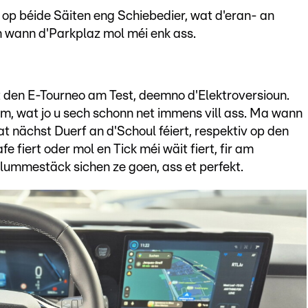
 op béide Säiten eng Schiebedier, wat d'eran- an
 wann d'Parkplaz mol méi enk ass.
t den E-Tourneo am Test, deemno d'Elektroversioun.
m, wat jo u sech schonn net immens vill ass. Ma wann
t nächst Duerf an d'Schoul féiert, respektiv op den
 fiert oder mol en Tick méi wäit fiert, fir am
ummestäck sichen ze goen, ass et perfekt.