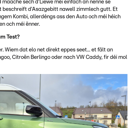
d maache sech d'Liewe méi einfach an nenne se
beschreift d'Asazgebitt nawell zimmlech gutt. Et
engem Kombi, allerdéngs ass den Auto och méi héich
en och méi ënner.
am Test?
 Wiem dat elo net direkt eppes seet... et fält an
goo, Citroën Berlingo oder nach VW Caddy, fir déi mol