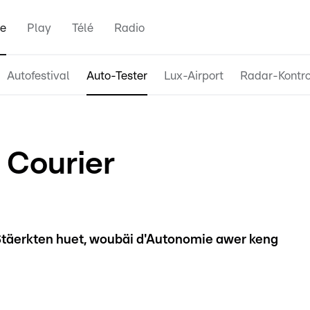
e
Play
Télé
Radio
Autofestival
Auto-Tester
Lux-Airport
Radar-Kontro
 Courier
 Stäerkten huet, woubäi d'Autonomie awer keng