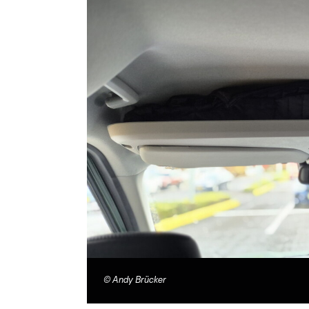
©
Andy Brücker