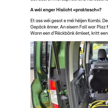
A wéi enger Hisiicht «praktesch»?
Et ass wéi gesot e méi héijen Kombi. D
Gepäck ënner. An eisem Fall war Plaz f
Wann een d’Réckbänk ëmleet, kritt een 