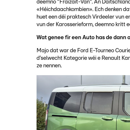
deemno "Fräizäit-Van". An Däitschlan
«Héichdaachkombien». Ech denken dat 
huet een déi praktesch Virdeeler vun 
vun der Karosserieform, deemno kritt e
Wat genee fir een Auto has de dann 
Majo dat war de Ford E-Tourneo Courier.
d’selwecht Kategorie wéi e Renault Kan
ze nennen.