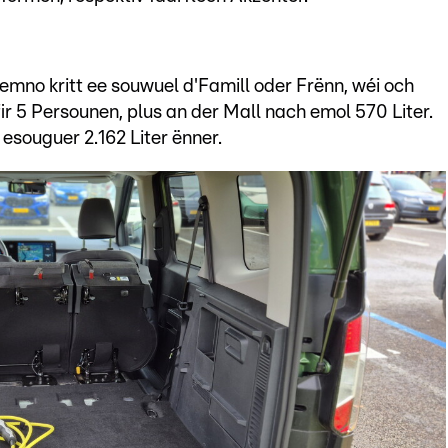
eemno kritt ee souwuel d'Famill oder Frënn, wéi och
ir 5 Persounen, plus an der Mall nach emol 570 Liter.
esouguer 2.162 Liter ënner.