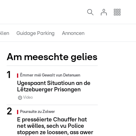
llen
Guidage Parking
Annoncen
Am meeschte gelies
Ëmmer méi Gewalt vun Detenuen
Ugespaant Situatioun an de
Lëtzebuerger Prisongen
Video
Poursuite zu Zolwer
E presséierte Chauffer hat
net wëlles, sech vu Police
stoppen ze loossen, ass awer