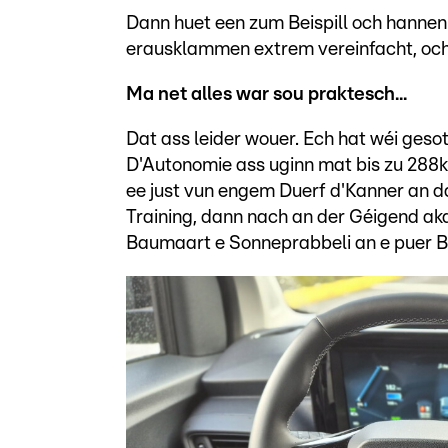
Dann huet een zum Beispill och hannen
erausklammen extrem vereinfacht, och
Ma net alles war sou praktesch...
Dat ass leider wouer. Ech hat wéi geso
D'Autonomie ass uginn mat bis zu 288k
ee just vun engem Duerf d'Kanner an da
Training, dann nach an der Géigend akafe
Baumaart e Sonneprabbeli an e puer Bl