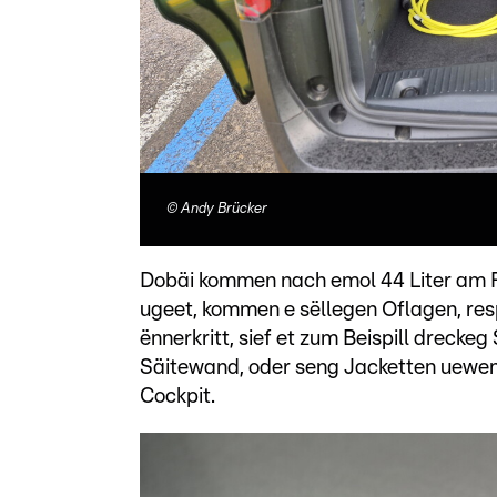
©
Andy Brücker
Dobäi kommen nach emol 44 Liter am F
ugeet, kommen e sëllegen Oflagen, res
ënnerkritt, sief et zum Beispill dreck
Säitewand, oder seng Jacketten uewen
Cockpit.