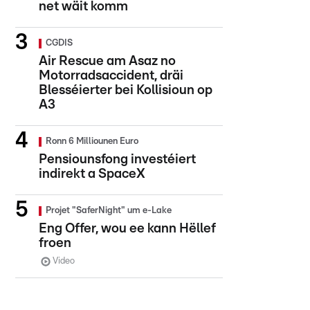
net wäit komm
CGDIS
Air Rescue am Asaz no
Motorradsaccident, dräi
Blesséierter bei Kollisioun op
A3
Ronn 6 Milliounen Euro
Pensiounsfong investéiert
indirekt a SpaceX
Projet "SaferNight" um e-Lake
Eng Offer, wou ee kann Hëllef
froen
Video