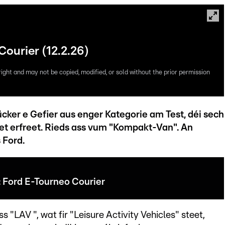
ourier (12.2.26)
right and may not be copied, modified, or sold without the prior permission
er e Gefier aus enger Kategorie am Test, déi sech
t erfreet. Rieds ass vum "Kompakt-Van". An
 Ford.
 Ford E-Tourneo Courier
 "LAV ", wat fir "Leisure Activity Vehicles" steet,