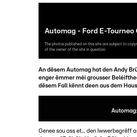
Automag - Ford E-Tourneo C
The photos published on this site are subject to copy
of the owner of the site in question.
An dësem Automag hat den Andy Brück
enger ëmmer méi grousser Beléifthee
dësem Fall kënnt deen aus dem Haus
Automag:
Genee sou ass et... den Iwwerbegrëff ass