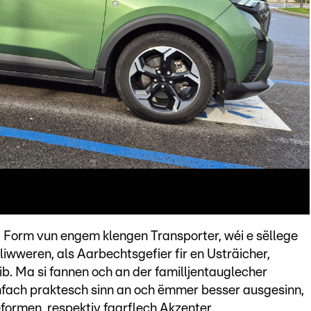
a Form vun engem klengen Transporter, wéi e sëllege
eliwweren, als Aarbechtsgefier fir en Usträicher,
b. Ma si fannen och an der familljentauglecher
nfach praktesch sinn an och ëmmer besser ausgesinn,
formen, respektiv faarflech Akzenter.