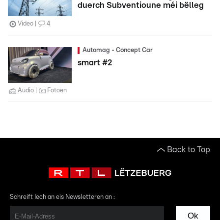
duerch Subventioune méi bëlleg
Video
4
Automag - Concept Car
smart #2
Audio
Fotoen
Back to Top
Schreift Iech an eis Newsletteren an :
Ok