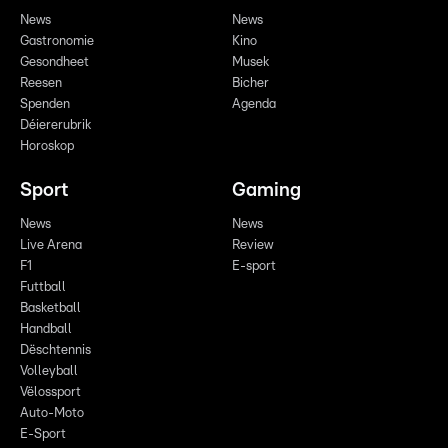
News
News
Gastronomie
Kino
Gesondheet
Musek
Reesen
Bicher
Spenden
Agenda
Déiererubrik
Horoskop
Sport
Gaming
News
News
Live Arena
Review
F1
E-sport
Futtball
Basketball
Handball
Dëschtennis
Volleyball
Vëlossport
Auto-Moto
E-Sport