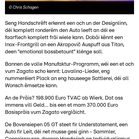
©
Chris Schagen
Seng Handschrëft erkennt een och un der Designlinn,
déi komplett ronderëm den Auto leeft an déi ee
faarflech komplett fräi wiele kann. Dobäi kënnt een
Inox-Frontgrill an een Akrapovič Auspuff aus Titan,
deen “emotional bassbetount” klénge soll.
Bannen de volle Manufaktur-Programm, wéi een et och
vum Zagato scho kennt: Lavalina-Lieder, eng
nummeréiert Plack an eng hauseege Sattlerei, déi all
Wonsch ëmsetze kann.
An de Präis? 198.900 Euro TVAC ab Wierk. Dat ass
immens vill Geld… bis een et mam 370.000 Euro
Basispräis vum Zagato vergläicht.
De Bovensiepen 05 GT steet fir Understatement, een
Auto fir Leit, déi net musse gesi ginn - Sammler,
Connaisseuren, deenen Handwierk an Individualismus