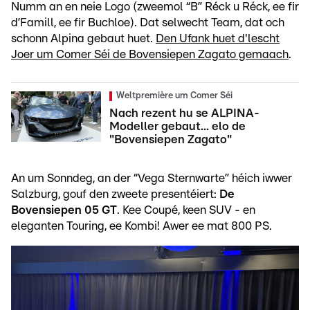
Numm an en neie Logo (zweemol “B” Réck u Réck, ee fir
d’Famill, ee fir Buchloe). Dat selwecht Team, dat och
schonn Alpina gebaut huet.
Den Ufank huet d'lescht
Joer um Comer Séi de Bovensiepen Zagato gemaach
.
Weltpremière um Comer Séi
Nach rezent hu se ALPINA-
Modeller gebaut... elo de
"Bovensiepen Zagato"
An um Sonndeg, an der “Vega Sternwarte” héich iwwer
Salzburg, gouf den zweete presentéiert:
De
Bovensiepen 05 GT
. Kee Coupé, keen SUV - en
eleganten Touring, ee Kombi! Awer ee mat 800 PS.