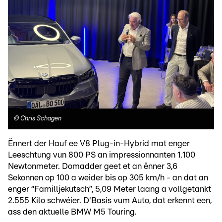
©
Chris Schagen
Ënnert der Hauf ee V8 Plug-in-Hybrid mat enger
Leeschtung vun 800 PS an impressionnanten 1.100
Newtonmeter. Domadder geet et an ënner 3,6
Sekonnen op 100 a weider bis op 305 km/h - an dat an
enger “Familljekutsch”, 5,09 Meter laang a vollgetankt
2.555 Kilo schwéier. D'Basis vum Auto, dat erkennt een,
ass den aktuelle BMW M5 Touring.