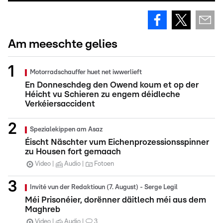
Am meeschte gelies
Motorradschauffer huet net iwwerlieft
En Donneschdeg den Owend koum et op der
Héicht vu Schieren zu engem déidleche
Verkéiersaccident
Spezialekippen am Asaz
Éischt Näschter vum Eichenprozessionsspinner
zu Housen fort gemaach
Video
Audio
Fotoen
Invité vun der Redaktioun (7. August) - Serge Legil
Méi Prisonéier, dorënner däitlech méi aus dem
Maghreb
Video
Audio
3