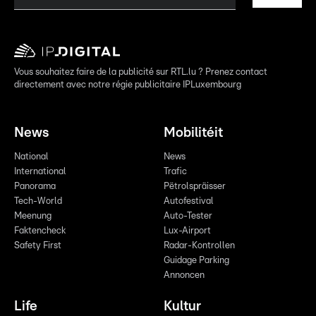
Vous souhaitez faire de la publicité sur RTL.lu ? Prenez contact
directement avec notre régie publicitaire IPLuxembourg
News
Mobilitéit
National
News
International
Trafic
Panorama
Pëtrolspräisser
Tech-World
Autofestival
Meenung
Auto-Tester
Faktencheck
Lux-Airport
Safety First
Radar-Kontrollen
Guidage Parking
Annoncen
Life
Kultur