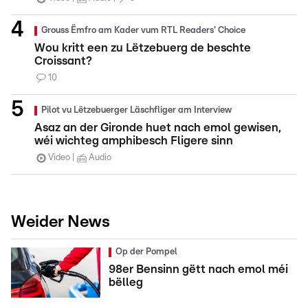
Grouss Ëmfro am Kader vum RTL Readers' Choice
Wou kritt een zu Lëtzebuerg de beschte
Croissant?
10
Pilot vu Lëtzebuerger Läschfliger am Interview
Asaz an der Gironde huet nach emol gewisen,
wéi wichteg amphibesch Fligere sinn
Video
Audio
Weider News
Op der Pompel
98er Bensinn gëtt nach emol méi
bëlleg