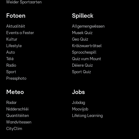
Weider Sportaarten
Fotoen
Spilleck
Aktualitéit
Allgemengwëssen
Events a Fester
Musek Quiz
Kultur
Geo Quiz
Lifestyle
Kräizwuerträtsel
Auto
Sproochespill
Télé
Quiz vum Mount
Radio
Déiere Quiz
Sport
Sport Quiz
Pressphoto
Meteo
Jobs
Radar
Jobdag
Nidderschléi
Moovijob
Quantitéiten
Lifelong Learning
Wandvitessen
CityClim