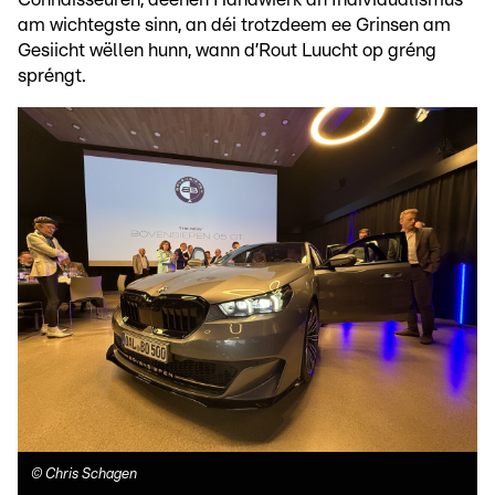
am wichtegste sinn, an déi trotzdeem ee Grinsen am
Gesiicht wëllen hunn, wann d’Rout Luucht op gréng
spréngt.
©
Chris Schagen