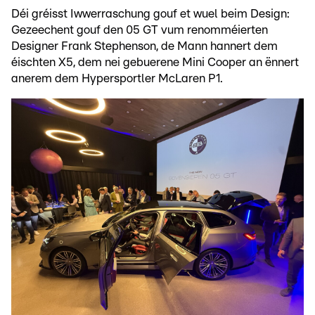
Déi gréisst Iwwerraschung gouf et wuel beim Design:
Gezeechent gouf den 05 GT vum renomméierten
Designer Frank Stephenson, de Mann hannert dem
éischten X5, dem nei gebuerene Mini Cooper an ënnert
anerem dem Hypersportler McLaren P1.