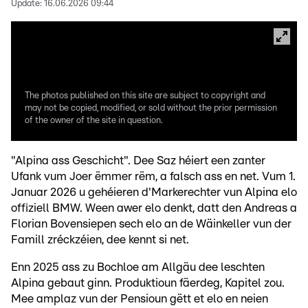
Update:
16.06.2026 09:44
The photos published on this site are subject to copyright and
may not be copied, modified, or sold without the prior permission
of the owner of the site in question.
"Alpina ass Geschicht". Dee Saz héiert een zanter
Ufank vum Joer ëmmer rëm, a falsch ass en net. Vum 1.
Januar 2026 u gehéieren d'Markerechter vun Alpina elo
offiziell BMW. Ween awer elo denkt, datt den Andreas a
Florian Bovensiepen sech elo an de Wäinkeller vun der
Famill zréckzéien, dee kennt si net.
Enn 2025 ass zu Bochloe am Allgäu dee leschten
Alpina gebaut ginn. Produktioun fäerdeg, Kapitel zou.
Mee amplaz vun der Pensioun gëtt et elo en neien