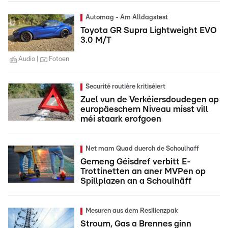
Automag - Am Alldagstest
Toyota GR Supra Lightweight EVO
3.0 M/T
Audio
Fotoen
Securité routière kritiséiert
Zuel vun de Verkéiersdoudegen op
europäeschem Niveau misst vill
méi staark erofgoen
Net mam Quad duerch de Schoulhaff
Gemeng Géisdref verbitt E-
Trottinetten an aner MVPen op
Spillplazen an a Schoulhäff
Mesuren aus dem Resilienzpak
Stroum, Gas a Brennes ginn