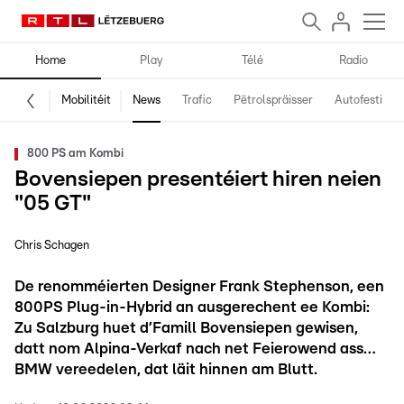
Home
Play
Télé
Radio
Mobilitéit
News
Trafic
Pëtrolspräisser
Autofestival
800 PS am Kombi
Bovensiepen presentéiert hiren neien
"05 GT"
Chris Schagen
De renomméierten Designer Frank Stephenson, een
800PS Plug-in-Hybrid an ausgerechent ee Kombi:
Zu Salzburg huet d’Famill Bovensiepen gewisen,
datt nom Alpina-Verkaf nach net Feierowend ass…
BMW vereedelen, dat läit hinnen am Blutt.