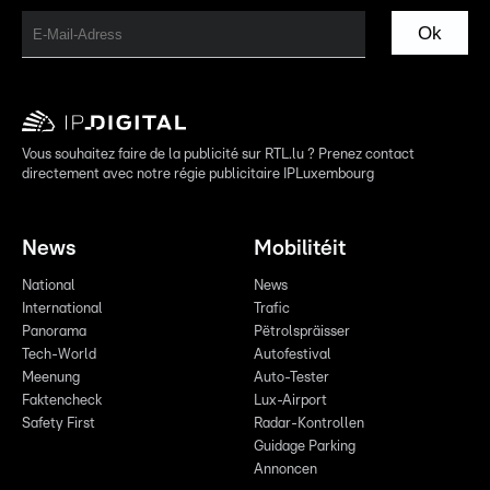
Ok
Vous souhaitez faire de la publicité sur RTL.lu ? Prenez contact
directement avec notre régie publicitaire IPLuxembourg
News
Mobilitéit
National
News
International
Trafic
Panorama
Pëtrolspräisser
Tech-World
Autofestival
Meenung
Auto-Tester
Faktencheck
Lux-Airport
Safety First
Radar-Kontrollen
Guidage Parking
Annoncen