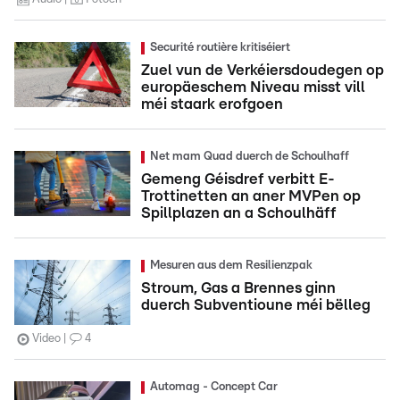
Securité routière kritiséiert
Zuel vun de Verkéiersdoudegen op
europäeschem Niveau misst vill
méi staark erofgoen
Net mam Quad duerch de Schoulhaff
Gemeng Géisdref verbitt E-
Trottinetten an aner MVPen op
Spillplazen an a Schoulhäff
Mesuren aus dem Resilienzpak
Stroum, Gas a Brennes ginn
duerch Subventioune méi bëlleg
Video
4
Automag - Concept Car