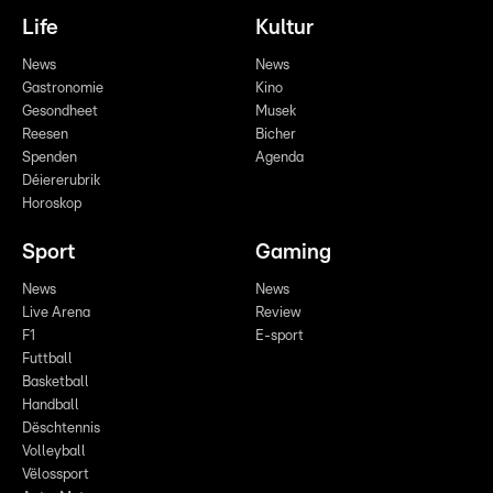
Life
Kultur
News
News
Gastronomie
Kino
Gesondheet
Musek
Reesen
Bicher
Spenden
Agenda
Déiererubrik
Horoskop
Sport
Gaming
News
News
Live Arena
Review
F1
E-sport
Futtball
Basketball
Handball
Dëschtennis
Volleyball
Vëlossport