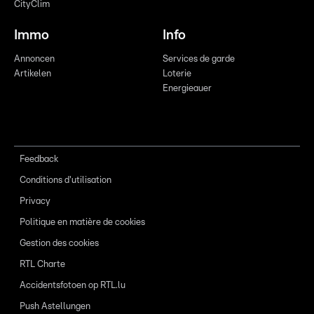
CityClim
Immo
Info
Annoncen
Services de garde
Artikelen
Loterie
Energieauer
Feedback
Conditions d'utilisation
Privacy
Politique en matière de cookies
Gestion des cookies
RTL Charte
Accidentsfotoen op RTL.lu
Push Astellungen