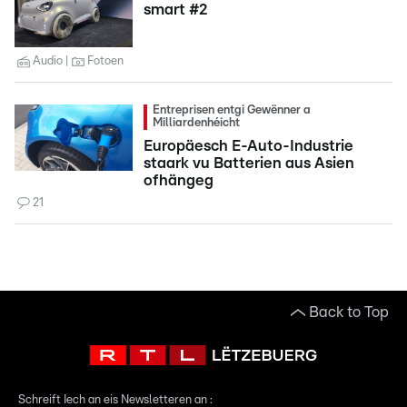
smart #2
Audio
Fotoen
Entreprisen entgi Gewënner a
Milliardenhéicht
Europäesch E-Auto-Industrie
staark vu Batterien aus Asien
ofhängeg
21
Back to Top
Schreift Iech an eis Newsletteren an :