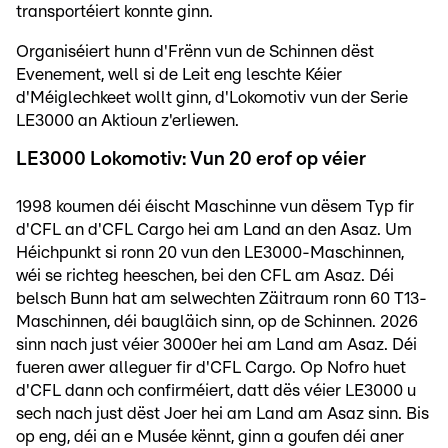
transportéiert konnte ginn.
Organiséiert hunn d'Frënn vun de Schinnen dëst
Evenement, well si de Leit eng leschte Kéier
d'Méiglechkeet wollt ginn, d'Lokomotiv vun der Serie
LE3000 an Aktioun z'erliewen.
LE3000 Lokomotiv: Vun 20 erof op véier
1998 koumen déi éischt Maschinne vun dësem Typ fir
d'CFL an d'CFL Cargo hei am Land an den Asaz. Um
Héichpunkt si ronn 20 vun den LE3000-Maschinnen,
wéi se richteg heeschen, bei den CFL am Asaz. Déi
belsch Bunn hat am selwechten Zäitraum ronn 60 T13-
Maschinnen, déi baugläich sinn, op de Schinnen. 2026
sinn nach just véier 3000er hei am Land am Asaz. Déi
fueren awer alleguer fir d'CFL Cargo. Op Nofro huet
d'CFL dann och confirméiert, datt dës véier LE3000 u
sech nach just dëst Joer hei am Land am Asaz sinn. Bis
op eng, déi an e Musée kënnt, ginn a goufen déi aner