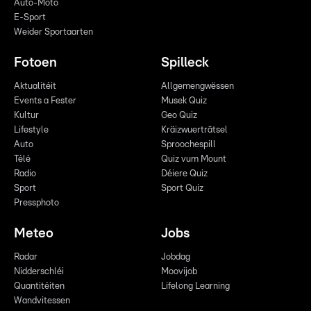
Auto-Moto
E-Sport
Weider Sportaarten
Fotoen
Spilleck
Aktualitéit
Allgemengwëssen
Events a Fester
Musek Quiz
Kultur
Geo Quiz
Lifestyle
Kräizwuerträtsel
Auto
Sproochespill
Télé
Quiz vum Mount
Radio
Déiere Quiz
Sport
Sport Quiz
Pressphoto
Meteo
Jobs
Radar
Jobdag
Nidderschléi
Moovijob
Quantitéiten
Lifelong Learning
Wandvitessen