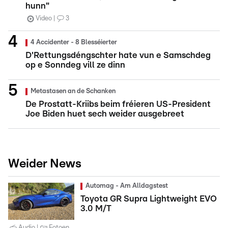
hunn"
Video
3
4 Accidenter - 8 Blesséierter
D'Rettungsdéngschter hate vun e Samschdeg
op e Sonndeg vill ze dinn
Metastasen an de Schanken
De Prostatt-Kriibs beim fréieren US-President
Joe Biden huet sech weider ausgebreet
Weider News
Automag - Am Alldagstest
Toyota GR Supra Lightweight EVO
3.0 M/T
Audio
Fotoen