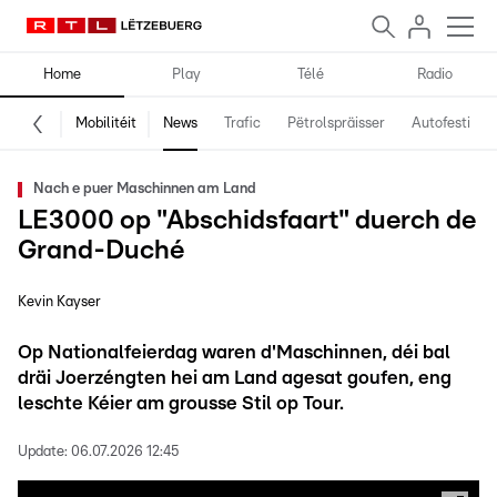
Home
Play
Télé
Radio
Mobilitéit
News
Trafic
Pëtrolspräisser
Autofestival
Nach e puer Maschinnen am Land
LE3000 op "Abschidsfaart" duerch de
Grand-Duché
Kevin Kayser
Op Nationalfeierdag waren d'Maschinnen, déi bal
dräi Joerzéngten hei am Land agesat goufen, eng
leschte Kéier am grousse Stil op Tour.
Update:
06.07.2026 12:45