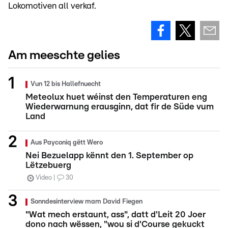
Lokomotiven all verkaf.
Am meeschte gelies
Vun 12 bis Hallefnuecht
Meteolux huet wéinst den Temperaturen eng
Wiederwarnung erausginn, dat fir de Süde vum
Land
Aus Payconiq gëtt Wero
Nei Bezuelapp kënnt den 1. September op
Lëtzebuerg
Video
30
Sonndesinterview mam David Fiegen
"Wat mech erstaunt, ass", datt d'Leit 20 Joer
dono nach wëssen, "wou si d'Course gekuckt