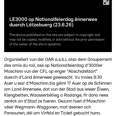
LE3000 op Nationalfeierdag ënnerwee
duerch Lëtzebuerg (23.6.26)
The photos published on this site are subject to copyright and
may not be copied, modified, or sold without the prior permission
of the owner of the site in question.
Organiséiert vun der GAR a.s.b.l, also dem Groupement
des amis du rail, ass op Nationalfeierdag d'3000er
Maschinn vun der CFL op enger "Abschidsfaart"
duerch d'Land ënnerwee gewiescht. Vu moies 9:30
Auer u war d'Maschinn bis géint 17 Auer op de Schinnen
am Land ënnerwee, dat vun der Stad aus iwwer Ëlwen,
Klengbetten, Waasserbëlleg a Rodange, fir dono nees
zeréck an d'Stad ze fueren. Gezunn huet d'Maschinn
véier Wegmann-Waggonen, mat deenen och
Persounen, déi am Virfeld en Ticket gebucht hunn,