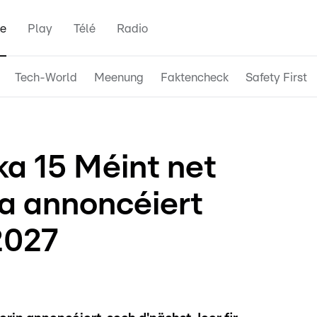
e
Play
Télé
Radio
Tech-World
Meenung
Faktencheck
Safety First
ka 15 Méint net
ma annoncéiert
2027