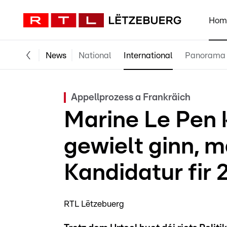
Hom
News
National
International
Panorama
Appellprozess a Frankräich
Marine Le Pen 
gewielt ginn, 
Kandidatur fir 
RTL Lëtzebuerg