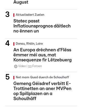
August
Aktualiséiert Zuelen
Statec passt
Inflatiounsprognos däitlech
no ënnen un
Donau, Rhäin, Loire
An Europa dréchnen d’Flëss
ëmmer méi aus, mat
Konsequenze fir Lëtzebuerg
Video
Fotoen
Net mam Quad duerch de Schoulhaff
Gemeng Géisdref verbitt E-
Trottinetten an aner MVPen
op Spillplazen an a
Schoulhäff