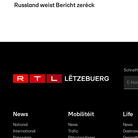
Russland weist Bericht zeréck
Schreift
News
Mobilitéit
Life
National
News
News
International
Trafic
Gastron
Panorama
Pëtrolspräisser
Gesondh