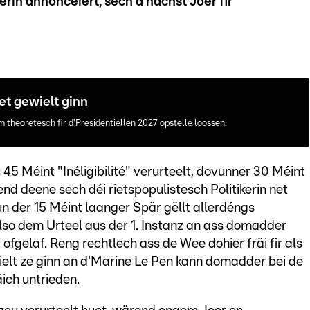
kerin annoncéiert, sech d'nächst Joer fir
et gewielt ginn
m theoretesch fir d'Presidentiellen 2027 opstelle loossen.
5 Méint "Inéligibilité" verurteelt, dovunner 30 Méint
nd deene sech déi rietspopulistesch Politikerin net
vun der 15 Méint laanger Spär gëllt allerdéngs
lso dem Urteel aus der 1. Instanz an ass domadder
fgelaf. Reng rechtlech ass de Wee dohier fräi fir als
elt ze ginn an d'Marine Le Pen kann domadder bei de
ich untrieden.