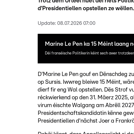
Trotz dem Urteel huet déi riets Politi
d'Presidentiellen opstellen ze wëllen.
Update:
08.07.2026 07:00
Marine Le Pen ka 15 Méint laang n
Déi franséische Politikerin kéint sech awer trotzdee
D'Marine Le Pen gouf en Dënschdeg zu 4
op Sursis. Iwwreg bleiwe 15 Méint, wäre
dierf fir eng Wal opstellen. Dës Strof 
réckwierkend op den 31. Mäerz 2025, a
virum éischte Walgang am Abrëll 2027 o
Presidentschaftskandidatin kënne gewi
Presidentiellen d'nächst Joer a Frankrä