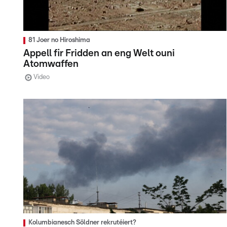
81 Joer no Hiroshima
Appell fir Fridden an eng Welt ouni
Atomwaffen
Video
Kolumbianesch Söldner rekrutéiert?