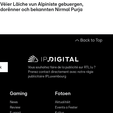
Véier Läiche vun Alpiniste gebuergen,
dorënner och bekannten Nirmal Purja
Back to Top
k
Vous souhaitez faire de la publicité sur RTL.lu ?
Prenez contact directement avec notre régie
publicitaire IPLuxembourg
Gaming
Fotoen
News
Aktualitéit
Review
Events a Fester
E-sport
Kultur