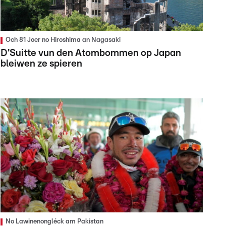
Och 81 Joer no Hiroshima an Nagasaki
D'Suitte vun den Atombommen op Japan
bleiwen ze spieren
No Lawinenongléck am Pakistan