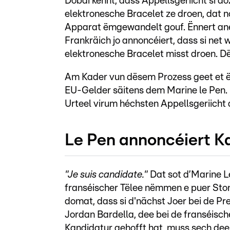
Dobäi kënnt, dass Appellsgeriicht si d
elektronesche Bracelet ze droen, dat 
Apparat ëmgewandelt gouf. Ënnert ane
Frankräich jo annoncéiert, dass si net 
elektronesche Bracelet misst droen. Dës
Am Kader vun dësem Prozess geet et ë
EU-Gelder säitens dem Marine le Pen. Dé
Urteel virum héchsten Appellsgeriicht 
Le Pen annoncéiert Ka
"Je suis candidate."
Dat sot d’Marine 
franséischer Tëlee nëmmen e puer Ston
domat, dass si d'nächst Joer bei de Pre
Jordan Bardella, dee bei de franséisc
Kandidatur gehofft hat, muss sech dee