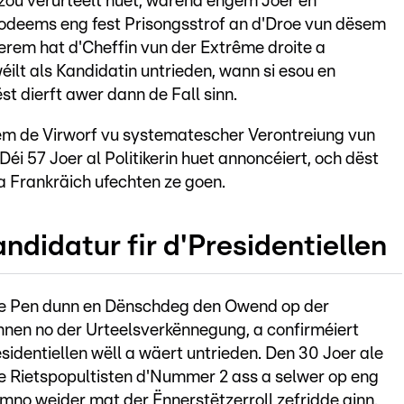
ozou verurteelt huet, wärend engem Joer en
nodeems eng fest Prisongsstrof an d'Droe vun dësem
rem hat d'Cheffin vun der Extrême droite a
wéilt als Kandidatin untrieden, wann si esou en
t dierft awer dann de Fall sinn.
m de Virworf vu systematescher Verontreiung vun
i 57 Joer al Politikerin huet annoncéiert, och dëst
a Frankräich ufechten ze goen.
ndidatur fir d'Presidentiellen
Le Pen dunn en Dënschdeg den Owend op der
nen no der Urteelsverkënnegung, a confirméiert
sidentiellen wëll a wäert untrieden. Den 30 Joer ale
he Rietspopultisten d'Nummer 2 ass a selwer op eng
mno weider mat der Ënnerstëtzerroll zefridde ginn.