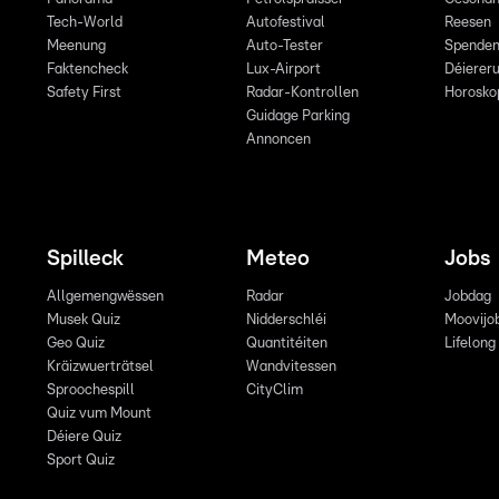
Tech-World
Autofestival
Reesen
Meenung
Auto-Tester
Spende
Faktencheck
Lux-Airport
Déiereru
Safety First
Radar-Kontrollen
Horosko
Guidage Parking
Annoncen
Spilleck
Meteo
Jobs
Allgemengwëssen
Radar
Jobdag
Musek Quiz
Nidderschléi
Moovijo
Geo Quiz
Quantitéiten
Lifelong
Kräizwuerträtsel
Wandvitessen
Sproochespill
CityClim
Quiz vum Mount
Déiere Quiz
Sport Quiz