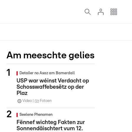
Am meeschte gelies
Detailer no Asaz am Bamerdall
USP war wéinst Verdacht op
Schosswaffebesëtz op der
Plaz
Video
Fotoen
Seelene Phenomen
Fënnef wichteg Fakten zur
Sonnendäischtert vum 12.