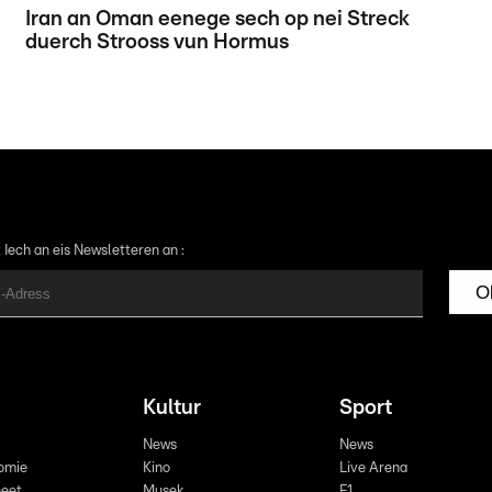
Iran an Oman eenege sech op nei Streck
duerch Strooss vun Hormus
 Iech an eis Newsletteren an :
O
Kultur
Sport
News
News
omie
Kino
Live Arena
eet
Musek
F1