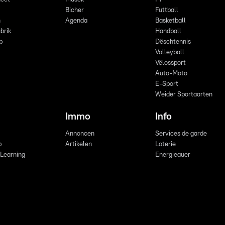
Bicher
Futtball
n
Agenda
Basketball
brik
Handball
p
Dëschtennis
Volleyball
Vëlossport
Auto-Moto
E-Sport
Weider Sportaarten
Immo
Info
Annoncen
Services de garde
b
Artikelen
Loterie
 Learning
Energieauer