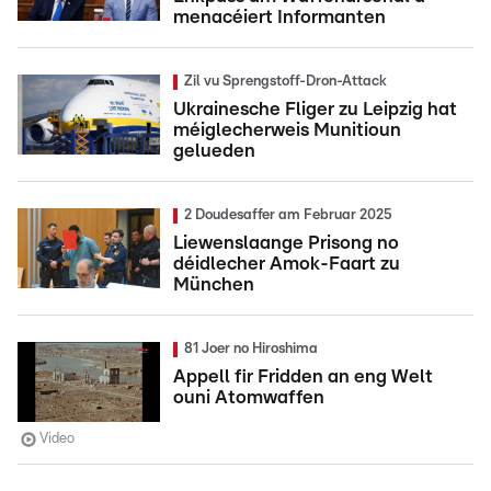
menacéiert Informanten
Zil vu Sprengstoff-Dron-Attack
Ukrainesche Fliger zu Leipzig hat
méiglecherweis Munitioun
gelueden
2 Doudesaffer am Februar 2025
Liewenslaange Prisong no
déidlecher Amok-Faart zu
München
81 Joer no Hiroshima
Appell fir Fridden an eng Welt
ouni Atomwaffen
Video