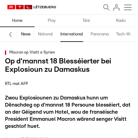
Home
Play
Télé
Radio
News
National
International
Panorama
Tech-World
Macron op Visitt a Syrien
Op d'mannst 18 Blesséierter bei
Explosioun zu Damaskus
RTL mat AFP
Zwou Explosiounen zu Damaskus hunn um
Dënschdeg op d'mannst 18 Persoune blesséiert, dat
an der Géigend vum Hotel, wou de franséische
President Emmanuel Macron wärend senger Visitt
geschlof huet.