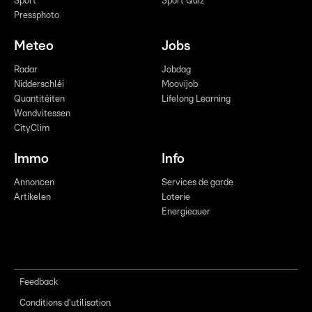
Sport
Sport Quiz
Pressphoto
Meteo
Jobs
Radar
Jobdag
Nidderschléi
Moovijob
Quantitéiten
Lifelong Learning
Wandvitessen
CityClim
Immo
Info
Annoncen
Services de garde
Artikelen
Loterie
Energieauer
Feedback
Conditions d'utilisation