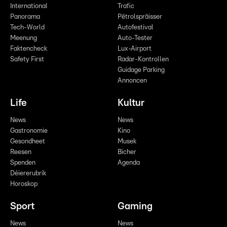
International
Trafic
Panorama
Pëtrolspräisser
Tech-World
Autofestival
Meenung
Auto-Tester
Faktencheck
Lux-Airport
Safety First
Radar-Kontrollen
Guidage Parking
Annoncen
Life
Kultur
News
News
Gastronomie
Kino
Gesondheet
Musek
Reesen
Bicher
Spenden
Agenda
Déiererubrik
Horoskop
Sport
Gaming
News
News