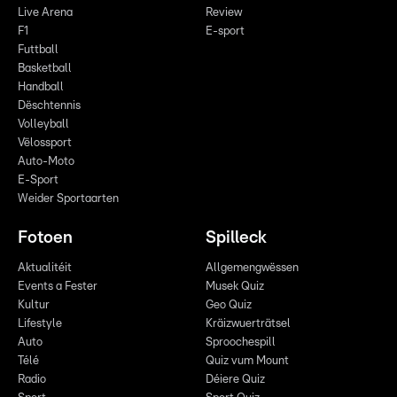
Live Arena
Review
F1
E-sport
Futtball
Basketball
Handball
Dëschtennis
Volleyball
Vëlossport
Auto-Moto
E-Sport
Weider Sportaarten
Fotoen
Spilleck
Aktualitéit
Allgemengwëssen
Events a Fester
Musek Quiz
Kultur
Geo Quiz
Lifestyle
Kräizwuerträtsel
Auto
Sproochespill
Télé
Quiz vum Mount
Radio
Déiere Quiz