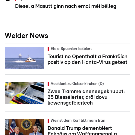
Diesel a Masutt ginn nach emol méi bëlleg
Weider News
Elo a Spuenien isoléiert
Tourist no Openthalt a Frankräich
positiv op den Hanta-Virus getest
Accident zu Gelsenkirchen (D)
Zwee Tramme aneneegeknuppt:
25 Blesséierter, dräi dovu
liewensgeféierlech
Wéinst dem Konflikt mam Iran
Donald Trump dementéiert
Enkpäss am Waffenarsenal a