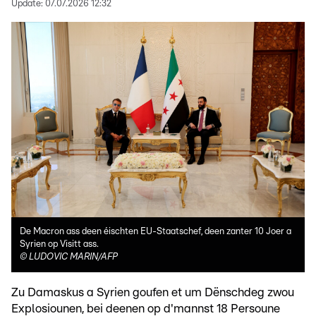
Update:
07.07.2026 12:32
De Macron ass deen éischten EU-Staatschef, deen zanter 10 Joer a
Syrien op Visitt ass.
©
LUDOVIC MARIN/AFP
Zu Damaskus a Syrien goufen et um Dënschdeg zwou
Explosiounen, bei deenen op d'mannst 18 Persoune