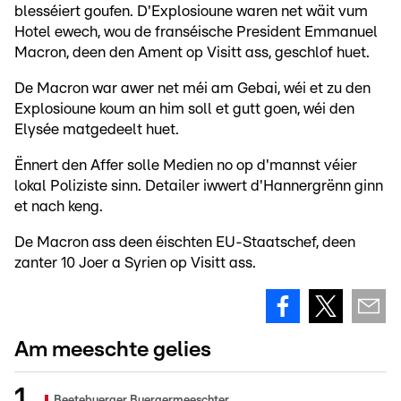
blesséiert goufen. D'Explosioune waren net wäit vum
Hotel ewech, wou de franséische President Emmanuel
Macron, deen den Ament op Visitt ass, geschlof huet.
De Macron war awer net méi am Gebai, wéi et zu den
Explosioune koum an him soll et gutt goen, wéi den
Elysée matgedeelt huet.
Ënnert den Affer solle Medien no op d'mannst véier
lokal Poliziste sinn. Detailer iwwert d'Hannergrënn ginn
et nach keng.
De Macron ass deen éischten EU-Staatschef, deen
zanter 10 Joer a Syrien op Visitt ass.
Am meeschte gelies
Beetebuerger Buergermeeschter