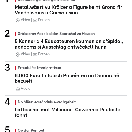
Metallwäert vu Kräizer a Figure kéint Grond fir
Vandalismus u Griewer sinn
Video
Fotoen
Gréisseren Asaz bei der Sportshal zu Housen
5 Kanner a 4 Educateuren koumen an d'Spidol,
nodeems si Ausschlag entwéckelt hunn
Video
Fotoen
Frauduléis Immigratioun
6.000 Euro fir falsch Pabeieren an Demarchë
bezuelt
Audio
No Mëssverständnis ewechgeheit
Lottoschäi mat Millioune-Gewënn a Poubellë
fonnt
Op der Pompel