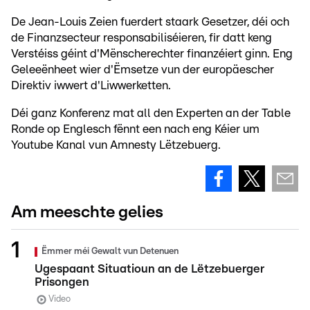
De Jean-Louis Zeien fuerdert staark Gesetzer, déi och
de Finanzsecteur responsabiliséieren, fir datt keng
Verstéiss géint d'Mënscherechter finanzéiert ginn. Eng
Geleeënheet wier d'Ëmsetze vun der europäescher
Direktiv iwwert d'Liwwerketten.
Déi ganz Konferenz mat all den Experten an der Table
Ronde op Englesch fënnt een nach eng Kéier um
Youtube Kanal vun Amnesty Lëtzebuerg.
Am meeschte gelies
Ëmmer méi Gewalt vun Detenuen
Ugespaant Situatioun an de Lëtzebuerger
Prisongen
Video