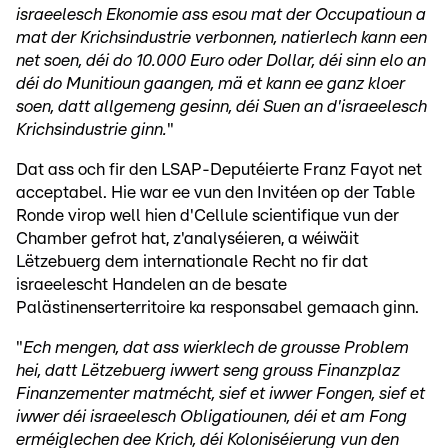
israeelesch Ekonomie ass esou mat der Occupatioun a
mat der Krichsindustrie verbonnen, natierlech kann een
net soen, déi do 10.000 Euro oder Dollar, déi sinn elo an
déi do Munitioun gaangen, mä et kann ee ganz kloer
soen, datt allgemeng gesinn, déi Suen an d'israeelesch
Krichsindustrie ginn.
"
Dat ass och fir den LSAP-Deputéierte Franz Fayot net
acceptabel. Hie war ee vun den Invitéen op der Table
Ronde virop well hien d'Cellule scientifique vun der
Chamber gefrot hat, z'analyséieren, a wéiwäit
Lëtzebuerg dem internationale Recht no fir dat
israeelescht Handelen an de besate
Palästinenserterritoire ka responsabel gemaach ginn.
"
Ech mengen, dat ass wierklech de grousse Problem
hei, datt Lëtzebuerg iwwert seng grouss Finanzplaz
Finanzementer matmécht, sief et iwwer Fongen, sief et
iwwer déi israeelesch Obligatiounen, déi et am Fong
erméiglechen dee Krich, déi Koloniséierung vun den