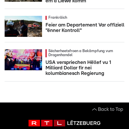
ëm d'Liewe komm
Frankräich
Feier am Departement Var offiziell
"ënner Kontroll"
Sécherheetsfroen a Bekämpfung vum
Drogenhandel
USA verspriechen Hëllef vu 1
Milliard Dollar fir nei
kolumbianesch Regierung
Back to Top