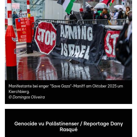
Manifestante bei enger "Save Gaza"-Maniff am Oktober 2025 um
Kierchbierg.
©
Domingos Oliveira
Genocide vu Palästinenser / Reportage Dany
Rasqué