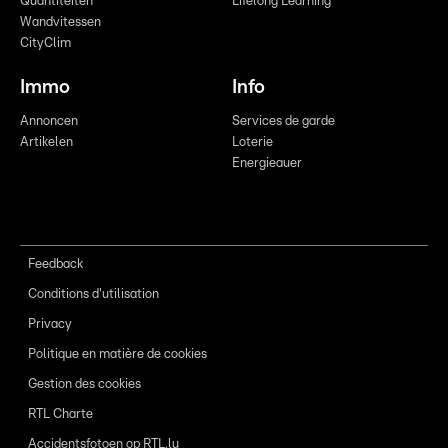
Quantitéiten
Lifelong Learning
Wandvitessen
CityClim
Immo
Info
Annoncen
Services de garde
Artikelen
Loterie
Energieauer
Feedback
Conditions d'utilisation
Privacy
Politique en matière de cookies
Gestion des cookies
RTL Charte
Accidentsfotoen op RTL.lu