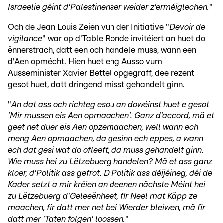
Israeelie géint d'Palestinenser weider z'erméiglechen.
"
Och de Jean Louis Zeien vun der Initiative "
Devoir de
vigilance
" war op d'Table Ronde invitéiert an huet do
ënnerstrach, datt een och handele muss, wann een
d'Aen opmécht. Hien huet eng Ausso vum
Ausseminister Xavier Bettel opgegraff, dee rezent
gesot huet, datt dringend misst gehandelt ginn.
"
An dat ass och richteg esou an dowéinst huet e gesot
'Mir mussen eis Aen opmaachen'. Ganz d'accord, mä et
geet net duer eis Aen opzemaachen, well wann ech
meng Aen opmaachen, da gesinn ech eppes, a wann
ech dat gesi wat do ofleeft, da muss gehandelt ginn.
Wie muss hei zu Lëtzebuerg handelen? Mä et ass ganz
kloer, d'Politik ass gefrot. D'Politik ass déijéineg, déi de
Kader setzt a mir kréien an deenen nächste Méint hei
zu Lëtzebuerg d'Geleeënheet, fir Neel mat Käpp ze
maachen, fir datt mer net bei Wierder bleiwen, mä fir
datt mer 'Taten folgen' loossen.
"