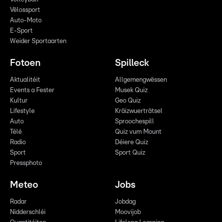
Vëlossport
Auto-Moto
E-Sport
Weider Sportaarten
Fotoen
Spilleck
Aktualitéit
Allgemengwëssen
Events a Fester
Musek Quiz
Kultur
Geo Quiz
Lifestyle
Kräizwuerträtsel
Auto
Sproochespill
Télé
Quiz vum Mount
Radio
Déiere Quiz
Sport
Sport Quiz
Pressphoto
Meteo
Jobs
Radar
Jobdag
Nidderschléi
Moovijob