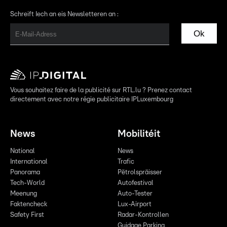
Schreift Iech an eis Newsletteren an :
Ok
Vous souhaitez faire de la publicité sur RTL.lu ? Prenez contact
directement avec notre régie publicitaire IPLuxembourg
News
Mobilitéit
National
News
International
Trafic
Panorama
Pëtrolspräisser
Tech-World
Autofestival
Meenung
Auto-Tester
Faktencheck
Lux-Airport
Safety First
Radar-Kontrollen
Guidage Parking