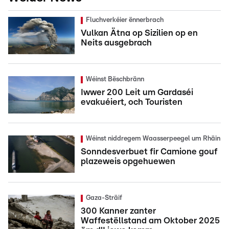
Fluchverkéier ënnerbrach
Vulkan Ätna op Sizilien op en
Neits ausgebrach
Wéinst Bëschbränn
Iwwer 200 Leit um Gardaséi
evakuéiert, och Touristen
Wéinst niddregem Waasserpeegel um Rhäin
Sonndesverbuet fir Camione gouf
plazeweis opgehuewen
Gaza-Sträif
300 Kanner zanter
Waffestëllstand am Oktober 2025