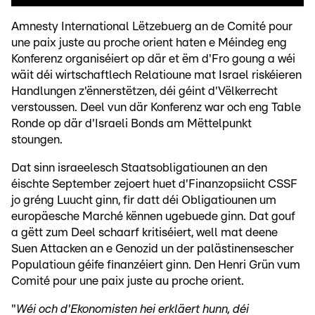
Amnesty International Lëtzebuerg an de Comité pour
une paix juste au proche orient haten e Méindeg eng
Konferenz organiséiert op där et ëm d'Fro goung a wéi
wäit déi wirtschaftlech Relatioune mat Israel riskéieren
Handlungen z'ënnerstëtzen, déi géint d'Vëlkerrecht
verstoussen. Deel vun där Konferenz war och eng Table
Ronde op där d'Israeli Bonds am Mëttelpunkt
stoungen.
Dat sinn israeelesch Staatsobligatiounen an den
éischte September zejoert huet d'Finanzopsiicht CSSF
jo gréng Luucht ginn, fir datt déi Obligatiounen um
europäesche Marché kënnen ugebuede ginn. Dat gouf
a gëtt zum Deel schaarf kritiséiert, well mat deene
Suen Attacken an e Genozid un der palästinensescher
Populatioun géife finanzéiert ginn. Den Henri Grün vum
Comité pour une paix juste au proche orient.
"
Wéi och d'Ekonomisten hei erkläert hunn, déi