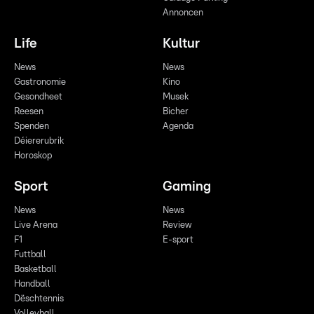
Annoncen
Life
Kultur
News
News
Gastronomie
Kino
Gesondheet
Musek
Reesen
Bicher
Spenden
Agenda
Déiererubrik
Horoskop
Sport
Gaming
News
News
Live Arena
Review
F1
E-sport
Futtball
Basketball
Handball
Dëschtennis
Volleyball