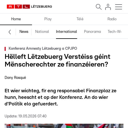
Home
Play
Télé
Radio
News
National
International
Panorama
Tech-World
Konferenz Amnesty Lëtzebuerg a CPJPO
Hëlleft Lëtzebuerg Verstéiss géint
Mënscherechter ze finanzéieren?
Dany Rasqué
Et wier wichteg, fir eng responsabel Finanzplaz ze
hunn, heescht et op der Konferenz. An do wier
d'Politik elo gefuerdert.
Update:
19.05.2026 07:40