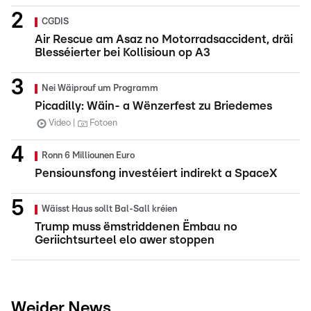
CGDIS
Air Rescue am Asaz no Motorradsaccident, dräi
Blesséierter bei Kollisioun op A3
Nei Wäiprouf um Programm
Picadilly: Wäin- a Wënzerfest zu Briedemes
Video
Fotoen
Ronn 6 Milliounen Euro
Pensiounsfong investéiert indirekt a SpaceX
Wäisst Haus sollt Bal-Sall kréien
Trump muss ëmstriddenen Ëmbau no
Geriichtsurteel elo awer stoppen
Weider News