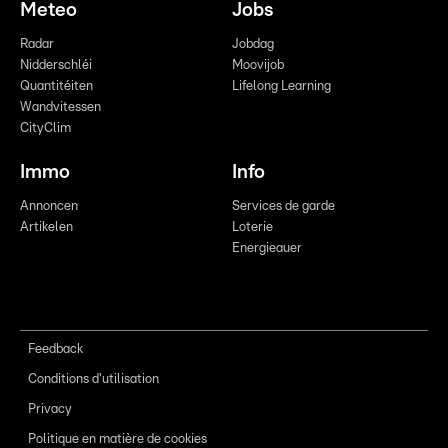
Meteo
Jobs
Radar
Jobdag
Nidderschléi
Moovijob
Quantitéiten
Lifelong Learning
Wandvitessen
CityClim
Immo
Info
Annoncen
Services de garde
Artikelen
Loterie
Energieauer
Feedback
Conditions d'utilisation
Privacy
Politique en matière de cookies