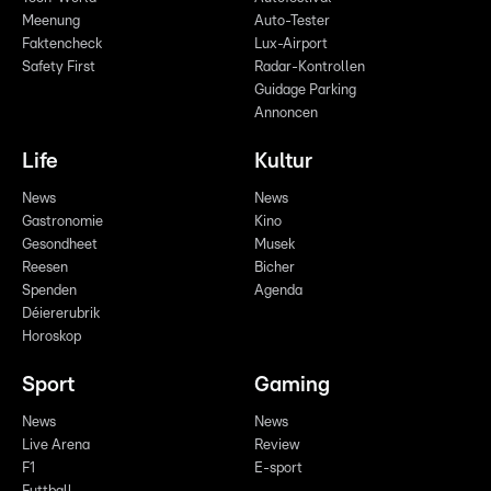
Meenung
Auto-Tester
Faktencheck
Lux-Airport
Safety First
Radar-Kontrollen
Guidage Parking
Annoncen
Life
Kultur
News
News
Gastronomie
Kino
Gesondheet
Musek
Reesen
Bicher
Spenden
Agenda
Déiererubrik
Horoskop
Sport
Gaming
News
News
Live Arena
Review
F1
E-sport