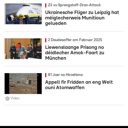
Zil vu Sprengstoff-Dron-Attack
Ukrainesche Fliger zu Leipzig hat
méiglecherweis Munitioun
gelueden
2 Doudesaffer am Februar 2025
Liewenslaange Prisong no
déidlecher Amok-Faart zu
München
81 Joer no Hiroshima
Appell fir Fridden an eng Welt
ouni Atomwaffen
Video