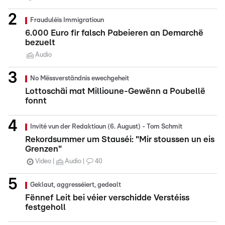
Frauduléis Immigratioun
6.000 Euro fir falsch Pabeieren an Demarchë
bezuelt
Audio
No Mëssverständnis ewechgeheit
Lottoschäi mat Millioune-Gewënn a Poubellë
fonnt
Invité vun der Redaktioun (6. August) - Tom Schmit
Rekordsummer um Stauséi: "Mir stoussen un eis
Grenzen"
Video
Audio
40
Geklaut, aggresséiert, gedealt
Fënnef Leit bei véier verschidde Verstéiss
festgeholl