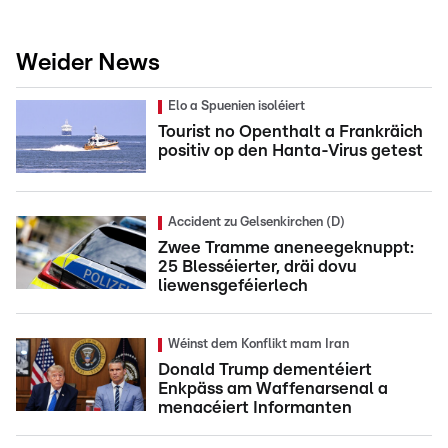
Weider News
Elo a Spuenien isoléiert
Tourist no Openthalt a Frankräich
positiv op den Hanta-Virus getest
Accident zu Gelsenkirchen (D)
Zwee Tramme aneneegeknuppt:
25 Blesséierter, dräi dovu
liewensgeféierlech
Wéinst dem Konflikt mam Iran
Donald Trump dementéiert
Enkpäss am Waffenarsenal a
menacéiert Informanten