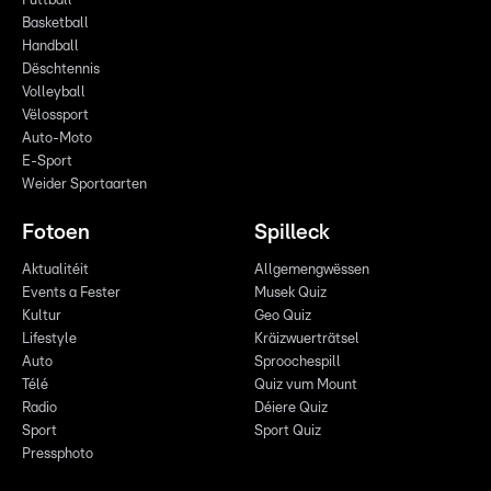
Futtball
Basketball
Handball
Dëschtennis
Volleyball
Vëlossport
Auto-Moto
E-Sport
Weider Sportaarten
Fotoen
Spilleck
Aktualitéit
Allgemengwëssen
Events a Fester
Musek Quiz
Kultur
Geo Quiz
Lifestyle
Kräizwuerträtsel
Auto
Sproochespill
Télé
Quiz vum Mount
Radio
Déiere Quiz
Sport
Sport Quiz
Pressphoto