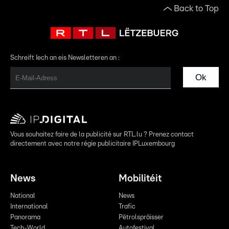
Back to Top
Schreift Iech an eis Newsletteren an :
Ok
Vous souhaitez faire de la publicité sur RTL.lu ? Prenez contact
directement avec notre régie publicitaire IPLuxembourg
News
Mobilitéit
National
News
International
Trafic
Panorama
Pëtrolspräisser
Tech-World
Autofestival