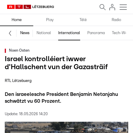
Home
Play
Télé
Radio
News
National
International
Panorama
Tech-World
Noen Osten
Israel kontrolléiert iwwer
d'Hallschent vun der Gazasträif
RTL Lëtzebuerg
Den israeelesche President Benjamin Netanjahu
schwätzt vu 60 Prozent.
Update:
18.05.2026 14:20