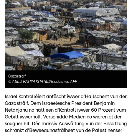
Gazasträif
©
ABED RAHIM KHATIB/Anadolu via AFP
Israel kontrolléiert antëscht iwwer d'Hallschent vun der
Gazasträif. Dem israeelesche President Benjamin
Netanjahu no hätt een d'Kontroll iwwer 60 Prozent vum
Gebitt iwwerholl. Verschidde Medien no wieren et der
souguer 64. Dës massiv Auswäitung vun der Besatzung
schränkt d'Beweegungsfräiheet vun de Palestinenser