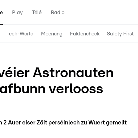
e
Play
Télé
Radio
Tech-World
Meenung
Faktencheck
Safety First
véier Astronauten
afbunn verlooss
 2 Auer eiser Zäit perséinlech zu Wuert gemellt