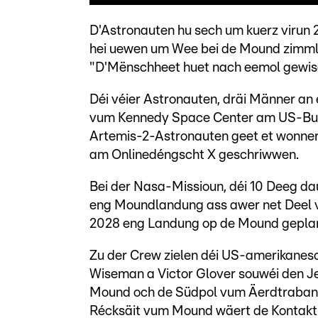
D'Astronauten hu sech um kuerz virun 2
hei uewen um Wee bei de Mound zimmle
"D'Mënschheet huet nach eemol gewisen
Déi véier Astronauten, dräi Männer an
vum Kennedy Space Center am US-Bund
Artemis-2-Astronauten geet et wonne
am Onlinedéngscht X geschriwwen.
Bei der Nasa-Missioun, déi 10 Deeg d
eng Moundlandung ass awer net Deel v
2028 eng Landung op de Mound geplangt
Zu der Crew zielen déi US-amerikanesc
Wiseman a Victor Glover souwéi den J
Mound och de Südpol vum Äerdtrabant
Récksäit vum Mound wäert de Kontakt 