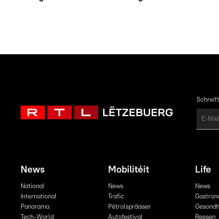
Schreift
News
Mobilitéit
Life
National
News
News
International
Trafic
Gastron
Panorama
Pëtrolspräisser
Gesondh
Tech-World
Autofestival
Reesen