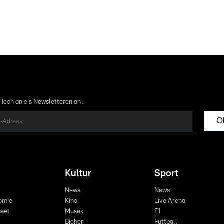
 Iech an eis Newsletteren an :
O
Kultur
Sport
News
News
omie
Kino
Live Arena
eet
Musek
F1
Bicher
Futtball