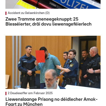
Accident zu Gelsenkirchen (D)
Zwee Tramme aneneegeknuppt: 25
Blesséierter, dräi dovu liewensgeféierlech
2 Doudesaffer am Februar 2025
Liewenslaange Prisong no déidlecher Amok-
Faart zu München