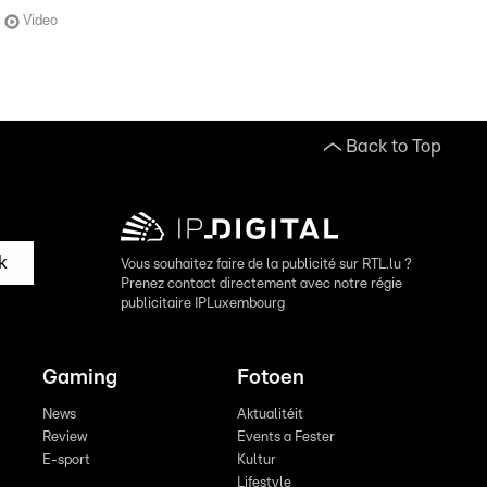
Video
Back to Top
k
Vous souhaitez faire de la publicité sur RTL.lu ?
Prenez contact directement avec notre régie
publicitaire IPLuxembourg
Gaming
Fotoen
News
Aktualitéit
Review
Events a Fester
E-sport
Kultur
Lifestyle