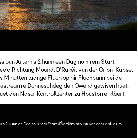
sioun Artemis 2 hunn een Dag no hirem Start
ee a Richtung Mound. D'Rakéit vun der Orion-Kapsel
 Minutten laange Fluch op hir Fluchbunn bei de
ivestream e Donneschdeg den Owend gewisen huet.
et den Nasa-Kontrollzenter zu Houston erkläert.
is 2 hunn en Dag no hirem Start d’Äerdëmlafbunn verlooss a si lo um