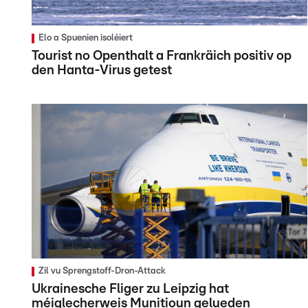
Elo a Spuenien isoléiert
Tourist no Openthalt a Frankräich positiv op
den Hanta-Virus getest
Zil vu Sprengstoff-Dron-Attack
Ukrainesche Fliger zu Leipzig hat
méiglecherweis Munitioun gelueden