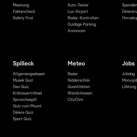
Meenung
Auto-Tester
Spende
Faktencheck
Lux-Airport
Déiereru
Safety First
Radar-Kontrollen
Horosko
Guidage Parking
Annoncen
Spilleck
Meteo
Jobs
Allgemengwëssen
Radar
Jobdag
Musek Quiz
Nidderschléi
Moovijo
Geo Quiz
Quantitéiten
Lifelong
Kräizwuerträtsel
Wandvitessen
Sproochespill
CityClim
Quiz vum Mount
Déiere Quiz
Sport Quiz