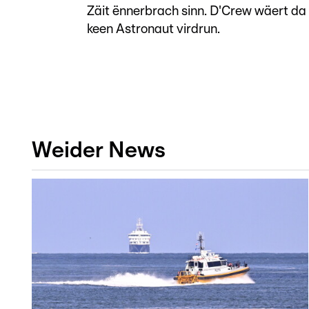
Zäit ënnerbrach sinn. D'Crew wäert da 
keen Astronaut virdrun.
Weider News