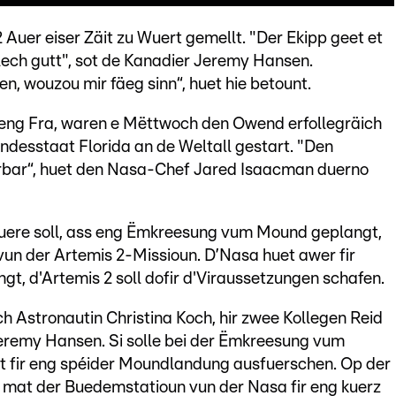
 Auer eiser Zäit zu Wuert gemellt. "Der Ekipp geet et
ch gutt", sot de Kanadier Jeremy Hansen.
, wouzou mir fäeg sinn“, huet hie betount.
 eng Fra, waren e Mëttwoch den Owend erfollegräich
esstaat Florida an de Weltall gestart. "Den
rbar“, huet den Nasa-Chef Jared Isaacman duerno
auere soll, ass eng Ëmkreesung vum Mound geplangt,
un der Artemis 2-Missioun. D’Nasa huet awer fir
, d'Artemis 2 soll dofir d'Viraussetzungen schafen.
h Astronautin Christina Koch, hir zwee Kollegen Reid
eremy Hansen. Si solle bei der Ëmkreesung vum
 fir eng spéider Moundlandung ausfuerschen. Op der
mat der Buedemstatioun vun der Nasa fir eng kuerz