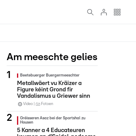
Am meeschte gelies
Beetebuerger Buergermeeschter
Metallwäert vu Kräizer a
Figure kéint Grond fir
Vandalismus u Griewer sinn
Video
Fotoen
Gréisseren Asaz bei der Sportshal zu
Housen
5 Kanner a 4 Educateuren