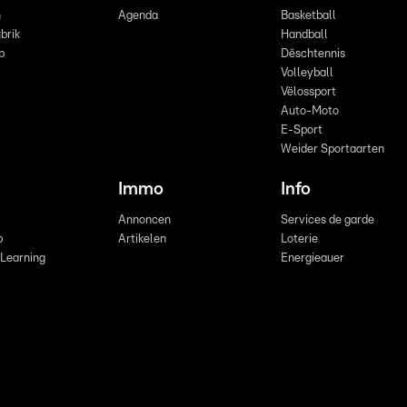
n
Agenda
Basketball
brik
Handball
p
Dëschtennis
Volleyball
Vëlossport
Auto-Moto
E-Sport
Weider Sportaarten
Immo
Info
Annoncen
Services de garde
b
Artikelen
Loterie
 Learning
Energieauer