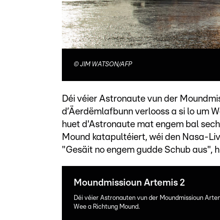
©
JIM WATSON/AFP
Déi véier Astronaute vun der Moundmis
d’Äerdëmlafbunn verlooss a si lo um W
huet d'Astronaute mat engem bal sechs
Mound katapultéiert, wéi den Nasa-L
"Gesäit no engem gudde Schub aus", hu
Moundmissioun Artemis 2
Déi véier Astronauten vun der Moundmissioun Artem
Wee a Richtung Mound.