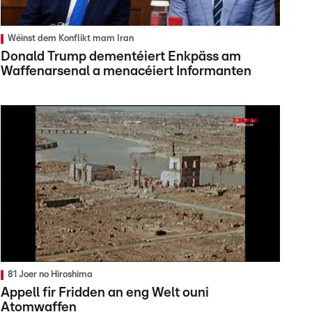
Wéinst dem Konflikt mam Iran
Donald Trump dementéiert Enkpäss am
Waffenarsenal a menacéiert Informanten
81 Joer no Hiroshima
Appell fir Fridden an eng Welt ouni
Atomwaffen