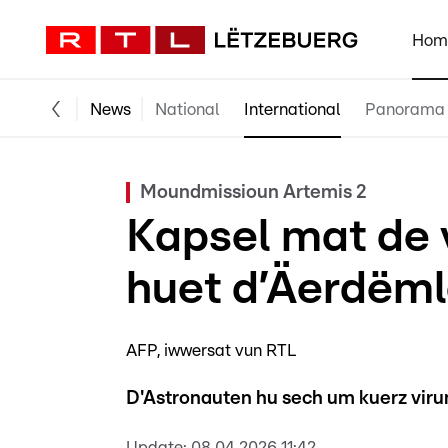
Hom
News
National
International
Panorama
Moundmissioun Artemis 2
Kapsel mat de 
huet d’Äerdëml
AFP, iwwersat vun RTL
D'Astronauten hu sech um kuerz virun
Update:
08.04.2026 11:42