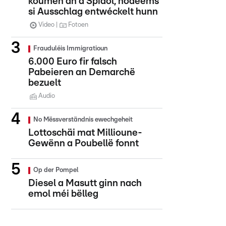
koumen an d'Spidol, nodeems
si Ausschlag entwéckelt hunn
Video
Fotoen
Frauduléis Immigratioun
6.000 Euro fir falsch
Pabeieren an Demarchë
bezuelt
Audio
No Mëssverständnis ewechgeheit
Lottoschäi mat Millioune-
Gewënn a Poubellë fonnt
Op der Pompel
Diesel a Masutt ginn nach
emol méi bëlleg