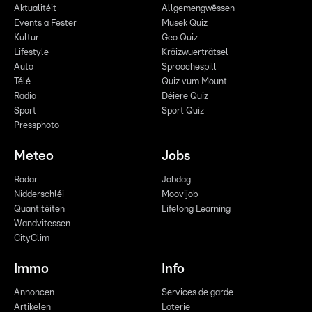
Aktualitéit
Allgemengwëssen
Events a Fester
Musek Quiz
Kultur
Geo Quiz
Lifestyle
Kräizwuerträtsel
Auto
Sproochespill
Télé
Quiz vum Mount
Radio
Déiere Quiz
Sport
Sport Quiz
Pressphoto
Meteo
Jobs
Radar
Jobdag
Nidderschléi
Moovijob
Quantitéiten
Lifelong Learning
Wandvitessen
CityClim
Immo
Info
Annoncen
Services de garde
Artikelen
Loterie