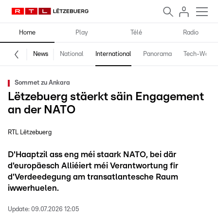
Home
Play
Télé
Radio
News
National
International
Panorama
Tech-World
Sommet zu Ankara
Lëtzebuerg stäerkt säin Engagement
an der NATO
RTL Lëtzebuerg
D'Haaptzil ass eng méi staark NATO, bei där
d'europäesch Alliéiert méi Verantwortung fir
d'Verdeedegung am transatlantesche Raum
iwwerhuelen.
Update:
09.07.2026 12:05