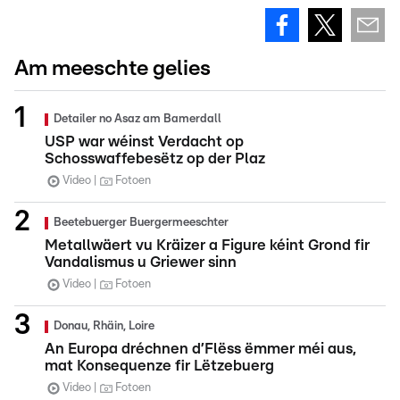
Am meeschte gelies
Detailer no Asaz am Bamerdall
USP war wéinst Verdacht op
Schosswaffebesëtz op der Plaz
Video
Fotoen
Beetebuerger Buergermeeschter
Metallwäert vu Kräizer a Figure kéint Grond fir
Vandalismus u Griewer sinn
Video
Fotoen
Donau, Rhäin, Loire
An Europa dréchnen d’Flëss ëmmer méi aus,
mat Konsequenze fir Lëtzebuerg
Video
Fotoen