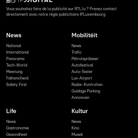
Vous souhaitez faire de la publicité sur RTL.lu ? Prenez contact
directement avec notre régie publicitaire IPLuxembourg
News
Mobilitéit
National
News
International
Trafic
Panorama
Pëtrolspräisser
Tech-World
Autofestival
Meenung
Auto-Tester
Faktencheck
Lux-Airport
Safety First
Radar-Kontrollen
Guidage Parking
Annoncen
Life
Kultur
News
News
Gastronomie
Kino
Gesondheet
Musek