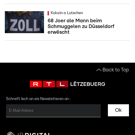
Kokain a Lutschen
68 Joer ale Mann beim
Schmuggelen zu Düsseldorf
erwëscht
Back to Top
Schreift Iech an eis Newsletteren an :
Ok