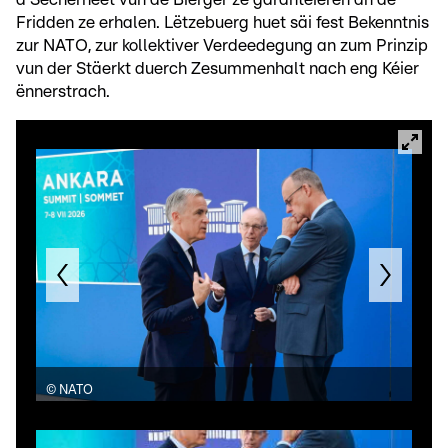
Fridden ze erhalen. Lëtzebuerg huet säi fest Bekenntnis
zur NATO, zur kollektiver Verdeedegung an zum Prinzip
vun der Stäerkt duerch Zesummenhalt nach eng Kéier
ënnerstrach.
©
NATO
©
N