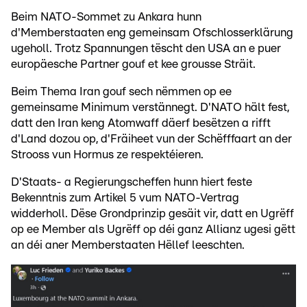
Beim NATO-Sommet zu Ankara hunn
d'Memberstaaten eng gemeinsam Ofschlosserklärung
ugeholl. Trotz Spannungen tëscht den USA an e puer
europäesche Partner gouf et kee grousse Sträit.
Beim Thema Iran gouf sech nëmmen op ee
gemeinsame Minimum verstännegt. D'NATO hält fest,
datt den Iran keng Atomwaff däerf besëtzen a rifft
d'Land dozou op, d'Fräiheet vun der Schëfffaart an der
Strooss vun Hormus ze respektéieren.
D'Staats- a Regierungscheffen hunn hiert feste
Bekenntnis zum Artikel 5 vum NATO-Vertrag
widderholl. Dëse Grondprinzip gesäit vir, datt en Ugrëff
op ee Member als Ugrëff op déi ganz Allianz ugesi gëtt
an déi aner Memberstaaten Hëllef leeschten.