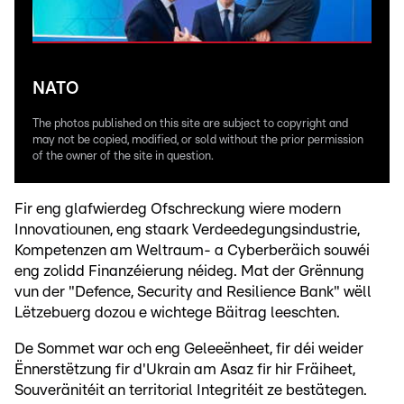
NATO
The photos published on this site are subject to copyright and
may not be copied, modified, or sold without the prior permission
of the owner of the site in question.
Fir eng glafwierdeg Ofschreckung wiere modern
Innovatiounen, eng staark Verdeedegungsindustrie,
Kompetenzen am Weltraum- a Cyberberäich souwéi
eng zolidd Finanzéierung néideg. Mat der Grënnung
vun der "Defence, Security and Resilience Bank" wëll
Lëtzebuerg dozou e wichtege Bäitrag leeschten.
De Sommet war och eng Geleeënheet, fir déi weider
Ënnerstëtzung fir d'Ukrain am Asaz fir hir Fräiheet,
Souveränitéit an territorial Integritéit ze bestätegen.