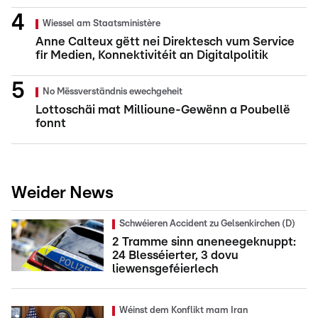
Wiessel am Staatsministère
Anne Calteux gëtt nei Direktesch vum Service
fir Medien, Konnektivitéit an Digitalpolitik
No Mëssverständnis ewechgeheit
Lottoschäi mat Millioune-Gewënn a Poubellë
fonnt
Weider News
Schwéieren Accident zu Gelsenkirchen (D)
2 Tramme sinn aneneegeknuppt:
24 Blesséierter, 3 dovu
liewensgeféierlech
Wéinst dem Konflikt mam Iran