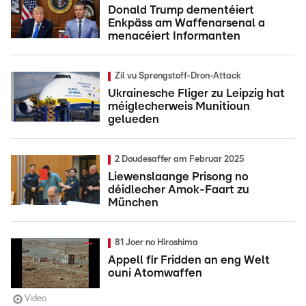
Donald Trump dementéiert
Enkpäss am Waffenarsenal a
menacéiert Informanten
Zil vu Sprengstoff-Dron-Attack
Ukrainesche Fliger zu Leipzig hat
méiglecherweis Munitioun
gelueden
2 Doudesaffer am Februar 2025
Liewenslaange Prisong no
déidlecher Amok-Faart zu
München
81 Joer no Hiroshima
Appell fir Fridden an eng Welt
ouni Atomwaffen
Video