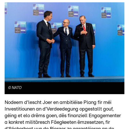
©
NATO
Nodeem d'lescht Joer en ambitiéise Plang fir méi
Investitiounen an d'Verdeedegung opgestallt gouf,
géing et elo drëms goen, dës finanziell Engagementer
a konkret militäresch Fäegkeeten ëmzesetzen, fir
d'Sécherheet vun de Bierger ze garantéieren an de