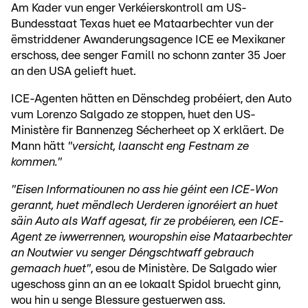
Am Kader vun enger Verkéierskontroll am US-
Bundesstaat Texas huet ee Mataarbechter vun der
ëmstriddener Awanderungsagence ICE ee Mexikaner
erschoss, dee senger Famill no schonn zanter 35 Joer
an den USA gelieft huet.
ICE-Agenten hätten en Dënschdeg probéiert, den Auto
vum Lorenzo Salgado ze stoppen, huet den US-
Ministère fir Bannenzeg Sécherheet op X erkläert. De
Mann hätt
"versicht, laanscht eng Festnam ze
kommen."
"Eisen Informatiounen no ass hie géint een ICE-Won
gerannt, huet mëndlech Uerderen ignoréiert an huet
säin Auto als Waff agesat, fir ze probéieren, een ICE-
Agent ze iwwerrennen, wouropshin eise Mataarbechter
an Noutwier vu senger Déngschtwaff gebrauch
gemaach huet"
, esou de Ministère. De Salgado wier
ugeschoss ginn an an ee lokaalt Spidol bruecht ginn,
wou hin u senge Blessure gestuerwen ass.