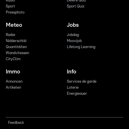
Radio
Déiere Quiz
Sport
Sport Quiz
Pressphoto
Meteo
Jobs
Radar
Jobdag
Nidderschléi
Moovijob
Quantitéiten
Lifelong Learning
Wandvitessen
CityClim
Immo
Info
Annoncen
Services de garde
Artikelen
Loterie
Energieauer
Feedback