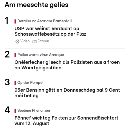
Am meeschte gelies
Detailer no Asaz am Bamerdall
USP war wéinst Verdacht op
Schosswaffebesëtz op der Plaz
Video
Fotoen
Police warnt virun Arnaque
Onéierlecher gi sech als Polizisten aus a froen
no Wäertgéigestänn
Op der Pompel
95er Bensinn gëtt en Donneschdeg bal 9 Cent
méi bëlleg
Seelene Phenomen
Fënnef wichteg Fakten zur Sonnendäischtert
vum 12. August