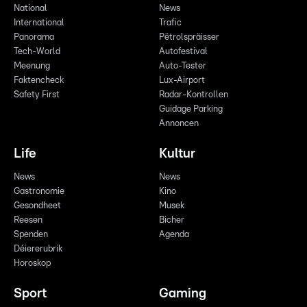
National
News
International
Trafic
Panorama
Pëtrolspräisser
Tech-World
Autofestival
Meenung
Auto-Tester
Faktencheck
Lux-Airport
Safety First
Radar-Kontrollen
Guidage Parking
Annoncen
Life
Kultur
News
News
Gastronomie
Kino
Gesondheet
Musek
Reesen
Bicher
Spenden
Agenda
Déiererubrik
Horoskop
Sport
Gaming