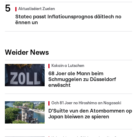
Aktualiséiert Zuelen
Statec passt Inflatiounsprognos däitlech no
ënnen un
Weider News
Kokain a Lutschen
68 Joer ale Mann beim
Schmuggelen zu Düsseldorf
erwëscht
Och 81 Joer no Hiroshima an Nagasaki
D'Suitte vun den Atombommen op
Japan bleiwen ze spieren