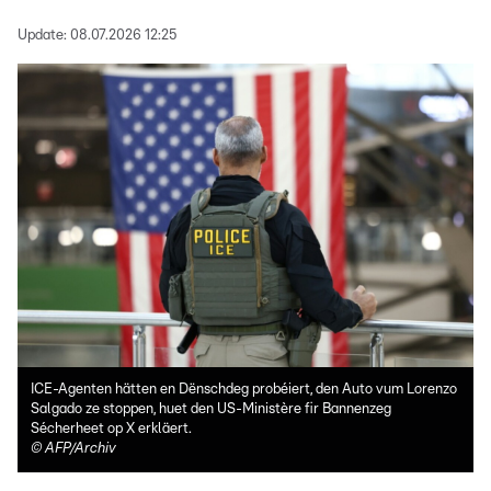
Update:
08.07.2026 12:25
ICE-Agenten hätten en Dënschdeg probéiert, den Auto vum Lorenzo
Salgado ze stoppen, huet den US-Ministère fir Bannenzeg
Sécherheet op X erkläert.
©
AFP/Archiv