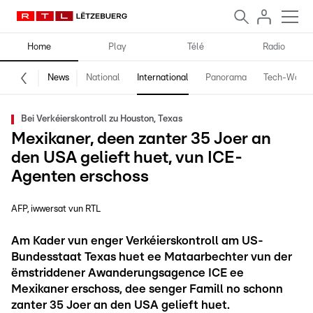
Home
Play
Télé
Radio
News
National
International
Panorama
Tech-World
Bei Verkéierskontroll zu Houston, Texas
Mexikaner, deen zanter 35 Joer an
den USA gelieft huet, vun ICE-
Agenten erschoss
AFP, iwwersat vun RTL
Am Kader vun enger Verkéierskontroll am US-
Bundesstaat Texas huet ee Mataarbechter vun der
ëmstriddener Awanderungsagence ICE ee
Mexikaner erschoss, dee senger Famill no schonn
zanter 35 Joer an den USA gelieft huet.