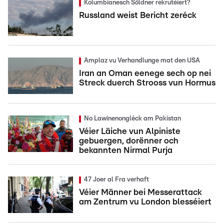
Kolumbianesch Söldner rekrutéiert?
Russland weist Bericht zeréck
Amplaz vu Verhandlunge mat den USA
Iran an Oman eenege sech op nei
Streck duerch Strooss vun Hormus
No Lawinenongléck am Pakistan
Véier Läiche vun Alpiniste
gebuergen, dorënner och
bekannten Nirmal Purja
47 Joer al Fra verhaft
Véier Männer bei Messerattack
am Zentrum vu London blesséiert