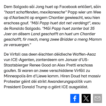
Dem Salgado säi Jong huet op Facebook erkläert, säin
"haart schaffenden, mexikanesche"
Papp wier um Wee
op d'Aarbecht op engem Chantier gewiescht, wou hien
erschoss gouf.
"Mäi Papp huet dat net verdéngt"
, esou
de Ronaldo Salgado.
"Mäi Papp huet zanter bal 35
Joer an dësem Land geschafft an huet um Chantier
geschafft, fir mech, meng zwee Bridder a meng Mamm
ze versuergen."
De Virfall ass deen éischten déidleche Waffen-Asaz
vun ICE-Agenten, zanterdeem am Januar d'US-
Staatsbierger Renee Good an Alex Pretti erschoss
goufen. Si waren an zwee verschiddene Virfäll zu
Minneapolis ëm d'Liewe komm. Hiren Doud hat massiv
Protester géint déi strikt Awanderungspolitik vum
President Donald Trump a géint ICE ausgeléist.