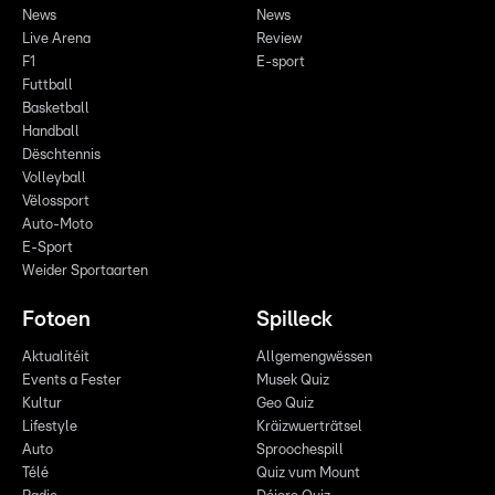
News
News
Live Arena
Review
F1
E-sport
Futtball
Basketball
Handball
Dëschtennis
Volleyball
Vëlossport
Auto-Moto
E-Sport
Weider Sportaarten
Fotoen
Spilleck
Aktualitéit
Allgemengwëssen
Events a Fester
Musek Quiz
Kultur
Geo Quiz
Lifestyle
Kräizwuerträtsel
Auto
Sproochespill
Télé
Quiz vum Mount