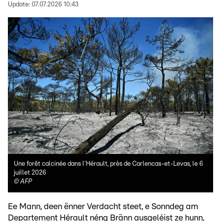
Update:
07.07.2026 10:43
Une forêt calcinée dans l'Hérault, près de Carlencas-et-Levas, le 6
juillet 2026
©
AFP
Ee Mann, deen ënner Verdacht steet, e Sonndeg am
Departement Hérault néng Bränn ausgeléist ze hunn,