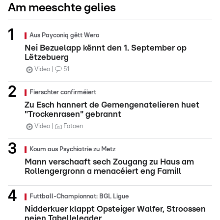
Am meeschte gelies
Aus Payconiq gëtt Wero
Nei Bezuelapp kënnt den 1. September op
Lëtzebuerg
Video
51
Fierschter confirméiert
Zu Esch hannert de Gemengenatelieren huet
"Trockenrasen" gebrannt
Video
Fotoen
Koum aus Psychiatrie zu Metz
Mann verschaaft sech Zougang zu Haus am
Rollengergronn a menacéiert eng Famill
Futtball-Championnat: BGL Ligue
Nidderkuer klappt Opsteiger Walfer, Stroossen
neien Tabelleleader