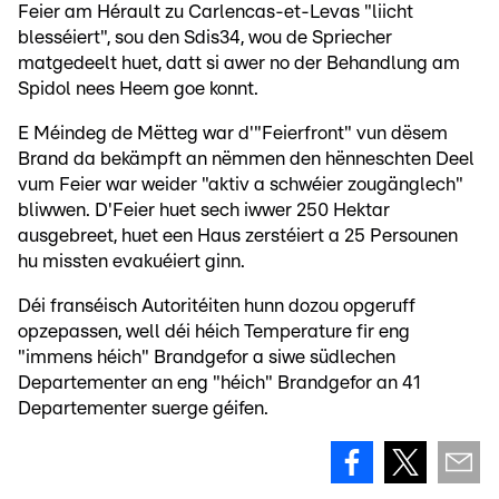
Feier am Hérault zu Carlencas-et-Levas "liicht
blesséiert", sou den Sdis34, wou de Spriecher
matgedeelt huet, datt si awer no der Behandlung am
Spidol nees Heem goe konnt.
E Méindeg de Mëtteg war d'"Feierfront" vun dësem
Brand da bekämpft an nëmmen den hënneschten Deel
vum Feier war weider "aktiv a schwéier zougänglech"
bliwwen. D'Feier huet sech iwwer 250 Hektar
ausgebreet, huet een Haus zerstéiert a 25 Persounen
hu missten evakuéiert ginn.
Déi franséisch Autoritéiten hunn dozou opgeruff
opzepassen, well déi héich Temperature fir eng
"immens héich" Brandgefor a siwe südlechen
Departementer an eng "héich" Brandgefor an 41
Departementer suerge géifen.