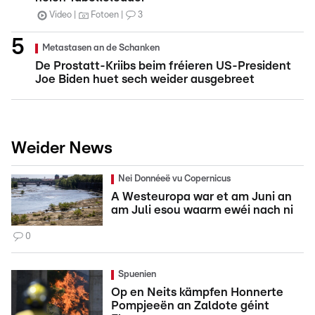
Video
Fotoen
3
Metastasen an de Schanken
De Prostatt-Kriibs beim fréieren US-President
Joe Biden huet sech weider ausgebreet
Weider News
Nei Donnéeë vu Copernicus
A Westeuropa war et am Juni an
am Juli esou waarm ewéi nach ni
0
Spuenien
Op en Neits kämpfen Honnerte
Pompjeeën an Zaldote géint