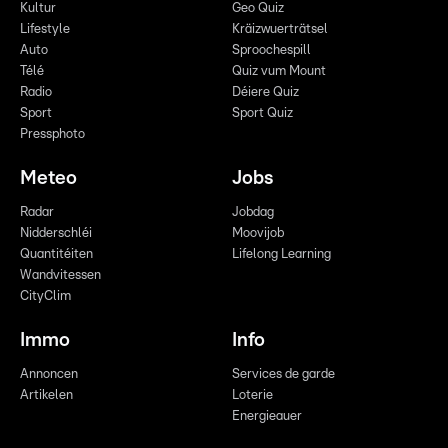
Kultur
Geo Quiz
Lifestyle
Kräizwuerträtsel
Auto
Sproochespill
Télé
Quiz vum Mount
Radio
Déiere Quiz
Sport
Sport Quiz
Pressphoto
Meteo
Jobs
Radar
Jobdag
Nidderschléi
Moovijob
Quantitéiten
Lifelong Learning
Wandvitessen
CityClim
Immo
Info
Annoncen
Services de garde
Artikelen
Loterie
Energieauer