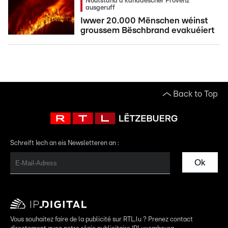
Noutstand a kanadescher Provënz
ausgeruff
Iwwer 20.000 Mënschen wéinst
groussem Bëschbrand evakuéiert
Back to Top
Schreift Iech an eis Newsletteren an :
Ok
Vous souhaitez faire de la publicité sur RTL.lu ? Prenez contact