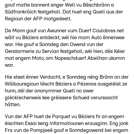
gouf matte bannent enger Well vu Bëschbränn a
Südfrankräich festgeholl. Dat huet eng Quell aus der
Regioun der AFP matgedeelt.
De Mann gouf vun Awunner vum Duerf Coulobres net
wäit vu Béziers entdeckt, wéi hie mam Auto ënnerwee
war. Hie gouf e Sonndeg den Owend vun der
Gendarmerie zu Servian festgeholl, wéi hien, dës Kéier
mat engem Moto, am Nopeschduerf Abeilhan ukomm
war.
Hie steet ënner Verdacht, e Sonndeg néng Bränn an der
Wäibauregioun tëscht Béziers a Pézenas ausgeléist ze
hunn, déi der anonymmer Quell no awer
glécklecherweis kee gréissere Schued verursaacht
hätten.
Vun der AFP huet de Parquet vu Béziers fir an engem
éischten Essai keng Informatiounen erausginn. Eng jonk
Fra vun de Pompjeeë gouf e Sonndegowend bei engem