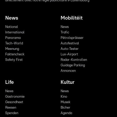
directement avec notre régie publicitaire IPLuxembourg
News
Mobilitéit
National
News
International
Trafic
Panorama
Pëtrolspräisser
Tech-World
Autofestival
Meenung
Auto-Tester
Faktencheck
Lux-Airport
Safety First
Radar-Kontrollen
Guidage Parking
Annoncen
Life
Kultur
News
News
Gastronomie
Kino
Gesondheet
Musek
Reesen
Bicher
Spenden
Agenda