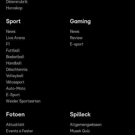
Déiererubrik
Horoskop
Sport
Gaming
News
News
Live Arena
Review
F1
E-sport
Futtball
Basketball
Handball
Dëschtennis
Volleyball
Vëlossport
Auto-Moto
E-Sport
Weider Sportaarten
Fotoen
Spilleck
Aktualitéit
Allgemengwëssen
Events a Fester
Musek Quiz