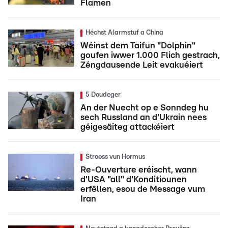
Flamen
Héchst Alarmstuf a China
Wéinst dem Taifun "Dolphin"
goufen iwwer 1.000 Flich gestrach,
Zéngdausende Leit evakuéiert
5 Doudeger
An der Nuecht op e Sonndeg hu
sech Russland an d'Ukrain nees
géigesäiteg attackéiert
Strooss vun Hormus
Re-Ouverture eréischt, wann
d'USA "all" d'Konditiounen
erfëllen, esou de Message vum
Iran