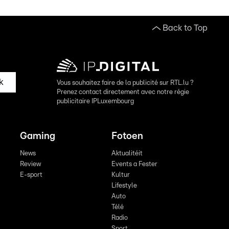
Back to Top
k
Vous souhaitez faire de la publicité sur RTL.lu ?
Prenez contact directement avec notre régie
publicitaire IPLuxembourg
Gaming
Fotoen
News
Aktualitéit
Review
Events a Fester
E-sport
Kultur
Lifestyle
Auto
Télé
Radio
Sport