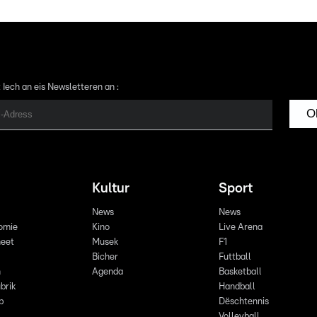
 Iech an eis Newsletteren an :
O
Kultur
Sport
News
News
omie
Kino
Live Arena
eet
Musek
F1
Bicher
Futtball
n
Agenda
Basketball
brik
Handball
p
Dëschtennis
Volleyball