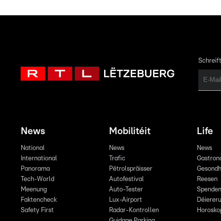
Schreift
News
Mobilitéit
Life
National
News
News
International
Trafic
Gastron
Panorama
Pëtrolspräisser
Gesondh
Tech-World
Autofestival
Reesen
Meenung
Auto-Tester
Spende
Faktencheck
Lux-Airport
Déiereru
Safety First
Radar-Kontrollen
Horosko
Guidage Parking