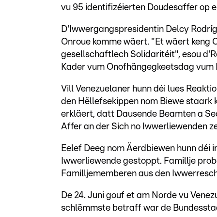
vu 95 identifizéierten Doudesaffer op 
D'Iwwergangspresidentin Delcy Rodrígu
Onroue komme wäert. "Et wäert keng On
gesellschaftlech Solidaritéit", esou d
Kader vum Onofhängegkeetsdag vum 
Vill Venezuelaner hunn déi lues Reaktio
den Hëllefsekippen nom Biewe staark k
erkläert, datt Dausende Beamten a Seco
Affer an der Sich no Iwwerliewenden ze
Eelef Deeg nom Äerdbiewen hunn déi in
Iwwerliewende gestoppt. Famillje prob
Familljememberen aus den Iwwerrescht
De 24. Juni gouf et am Norde vu Vene
schlëmmste betraff war de Bundessta