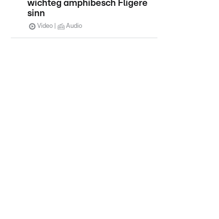
wichteg amphibesch Fligere
sinn
Video
Audio