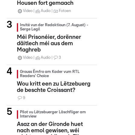
Housen fort gemaach
Video
Audio
Fotoen
Invité vun der Redaktioun (7. August) -
Serge Legil
Méi Prisonéier, dorënner
däitlech méi aus dem
Maghreb
Video
Audio
3
Grouss Ëmfro am Kader vum RTL
Readers' Choice
Wou kritt een zu Lëtzebuerg
de beschte Croissant?
9
Pilot vu Lëtzebuerger Läschfliger am
Interview
Asaz an der Gironde huet
nach emol gewisen, wéi