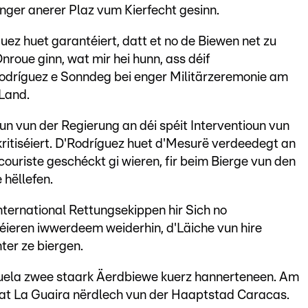
enger anerer Plaz vum Kierfecht gesinn.
ez huet garantéiert, datt et no de Biewen net zu
roue ginn, wat mir hei hunn, ass déif
'Rodríguez e Sonndeg bei enger Militärzeremonie am
Land.
un vun der Regierung an déi spéit Interventioun vun
ritiséiert. D'Rodríguez huet d'Mesurë verdeedegt an
uriste geschéckt gi wieren, fir beim Bierge vun den
 hëllefen.
ternational Rettungsekippen hir Sich no
éieren iwwerdeem weiderhin, d'Läiche vun hire
er ze biergen.
zuela zwee staark Äerdbiewe kuerz hannerteneen. Am
at La Guaira nërdlech vun der Haaptstad Caracas.