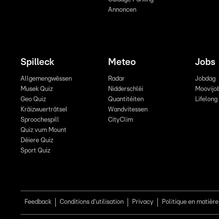
Annoncen
Spilleck
Meteo
Jobs
Allgemengwëssen
Radar
Jobdag
Musek Quiz
Nidderschléi
Moovijo
Geo Quiz
Quantitéiten
Lifelong
Kräizwuerträtsel
Wandvitessen
Sproochespill
CityClim
Quiz vum Mount
Déiere Quiz
Sport Quiz
Feedback
Conditions d'utilisation
Privacy
Politique en matière