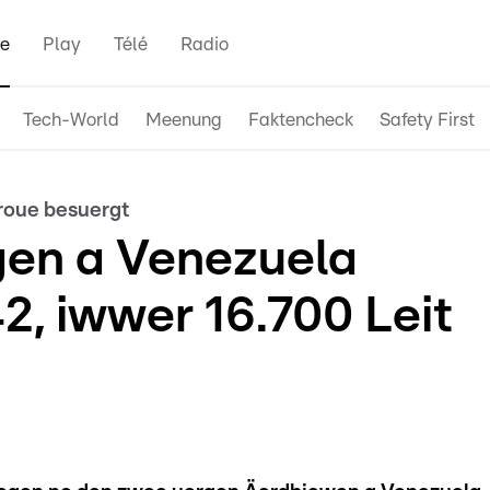
e
Play
Télé
Radio
Tech-World
Meenung
Faktencheck
Safety First
roue besuergt
gen a Venezuela
2, iwwer 16.700 Leit