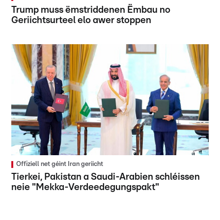
Trump muss ëmstriddenen Ëmbau no
Geriichtsurteel elo awer stoppen
Offiziell net géint Iran geriicht
Tierkei, Pakistan a Saudi-Arabien schléissen
neie "Mekka-Verdeedegungspakt"