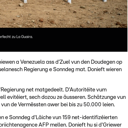
rfecht zu La Guaira.
iewen a Venezuela ass d'Zuel vun den Doudegen op
uelanesch Regierung e Sonndeg mat. Donieft wieren
 d'Regierung net matgedeelt. D'Autoritéite vum
ll evitéiert, sech dozou ze äusseren. Schätzunge vun
 vun de Vermëssten awer bei bis zu 50.000 leien.
n e Sonndeg d'Läiche vun 159 net-identifizéierten
oriichtenagence AFP mellen. Donieft hu si d'Griewer