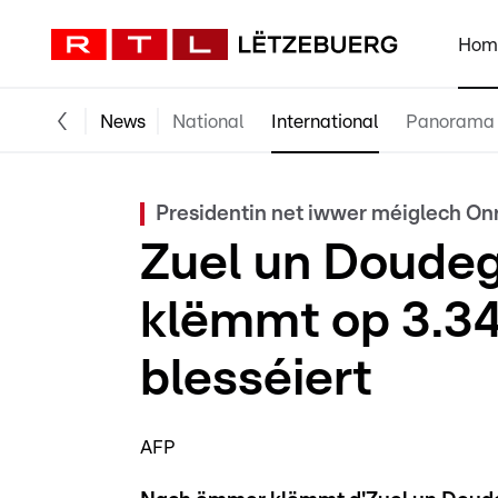
Hom
News
National
International
Panorama
Presidentin net iwwer méiglech On
Zuel un Doude
klëmmt op 3.34
blesséiert
AFP