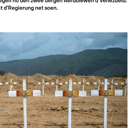
gen no den zwee uergen Äerdbiewen a Venezuela.
nt d'Regierung net soen.