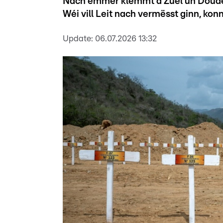
Nach ëmmer klëmmt d'Zuel un Doude
Wéi vill Leit nach vermësst ginn, kon
Update:
06.07.2026 13:32