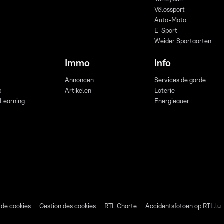
Vëlossport
Auto-Moto
E-Sport
Weider Sportaarten
Immo
Info
Annoncen
Services de garde
b
Artikelen
Loterie
 Learning
Energieauer
 de cookies
Gestion des cookies
RTL Charte
Accidentsfotoen op RTL.lu