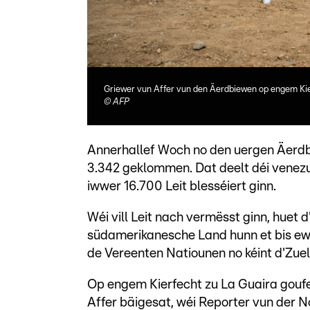
Griewer vun Affer vun den Äerdbiewen op engem Kie
©
AFP
Annerhallef Woch no den uergen Äerdb
3.342 geklommen. Dat deelt déi venez
iwwer 16.700 Leit blesséiert ginn.
Wéi vill Leit nach vermësst ginn, huet
südamerikanesche Land hunn et bis ewe
de Vereenten Natiounen no kéint d'Zuel
Op engem Kierfecht zu La Guaira goufe
Affer bäigesat, wéi Reporter vun der N