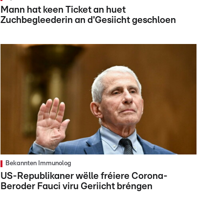
Mann hat keen Ticket an huet
Zuchbegleederin an d'Gesiicht geschloen
Bekannten Immunolog
US-Republikaner wëlle fréiere Corona-
Beroder Fauci viru Geriicht bréngen