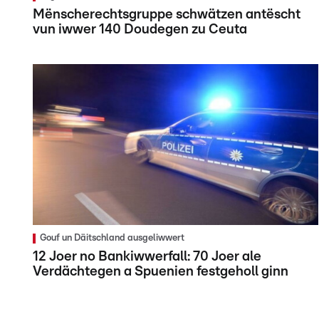
Mënscherechtsgruppe schwätzen antëscht
vun iwwer 140 Doudegen zu Ceuta
Gouf un Däitschland ausgeliwwert
12 Joer no Bankiwwerfall: 70 Joer ale
Verdächtegen a Spuenien festgeholl ginn