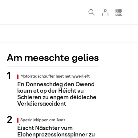
Am meeschte gelies
Motorradschauffer huet net iwwerlieft
En Donneschdeg den Owend
koum et op der Héicht vu
Schieren zu engem déidleche
Verkéiersaccident
Spezialekippen am Asaz
Éischt Näschter vum
Eichenprozessionsspinner zu