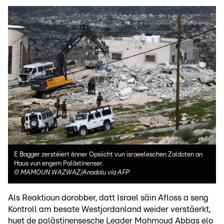
E Bagger zerstéiert ënner Opsiicht vun israeeleschen Zaldoten an
Haus vun engem Palästinenser.
©
MAMOUN WAZWAZ/Anadolu via AFP
Als Reaktioun dorobber, datt Israel säin Afloss a seng
Kontroll am besate Westjordanland weider verstäerkt,
huet de palästinensesche Leader Mahmoud Abbas elo