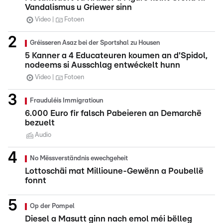
Vandalismus u Griewer sinn
Video
Fotoen
Gréisseren Asaz bei der Sportshal zu Housen
5 Kanner a 4 Educateuren koumen an d'Spidol,
nodeems si Ausschlag entwéckelt hunn
Video
Fotoen
Frauduléis Immigratioun
6.000 Euro fir falsch Pabeieren an Demarchë
bezuelt
Audio
No Mëssverständnis ewechgeheit
Lottoschäi mat Millioune-Gewënn a Poubellë
fonnt
Op der Pompel
Diesel a Masutt ginn nach emol méi bëlleg