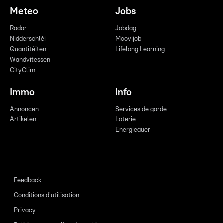
Meteo
Jobs
Radar
Jobdag
Nidderschléi
Moovijob
Quantitéiten
Lifelong Learning
Wandvitessen
CityClim
Immo
Info
Annoncen
Services de garde
Artikelen
Loterie
Energieauer
Feedback
Conditions d'utilisation
Privacy