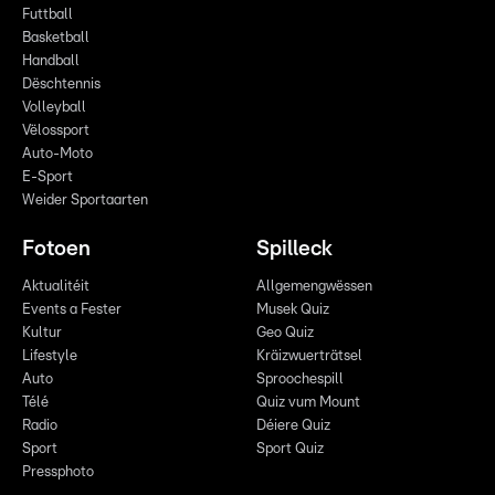
Futtball
Basketball
Handball
Dëschtennis
Volleyball
Vëlossport
Auto-Moto
E-Sport
Weider Sportaarten
Fotoen
Spilleck
Aktualitéit
Allgemengwëssen
Events a Fester
Musek Quiz
Kultur
Geo Quiz
Lifestyle
Kräizwuerträtsel
Auto
Sproochespill
Télé
Quiz vum Mount
Radio
Déiere Quiz
Sport
Sport Quiz
Pressphoto