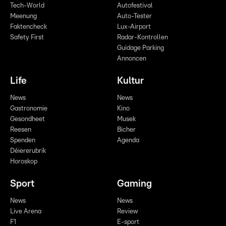
Tech-World
Autofestival
Meenung
Auto-Tester
Faktencheck
Lux-Airport
Safety First
Radar-Kontrollen
Guidage Parking
Annoncen
Life
Kultur
News
News
Gastronomie
Kino
Gesondheet
Musek
Reesen
Bicher
Spenden
Agenda
Déiererubrik
Horoskop
Sport
Gaming
News
News
Live Arena
Review
F1
E-sport