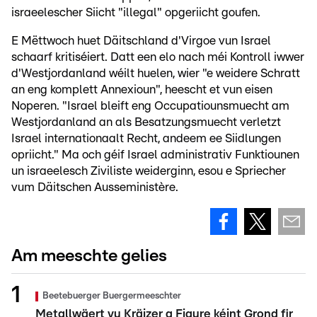
israeelescher Siicht "illegal" opgeriicht goufen.
E Mëttwoch huet Däitschland d'Virgoe vun Israel
schaarf kritiséiert. Datt een elo nach méi Kontroll iwwer
d'Westjordanland wéilt huelen, wier "e weidere Schratt
an eng komplett Annexioun", heescht et vun eisen
Noperen. "Israel bleift eng Occupatiounsmuecht am
Westjordanland an als Besatzungsmuecht verletzt
Israel internationaalt Recht, andeem ee Siidlungen
opriicht." Ma och géif Israel administrativ Funktiounen
un israeelesch Ziviliste weiderginn, esou e Spriecher
vum Däitschen Ausseministère.
Am meeschte gelies
Beetebuerger Buergermeeschter
Metallwäert vu Kräizer a Figure kéint Grond fir