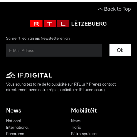
Back to Top
Schreift Iech an eis Newsletteren an :
Ok
Vous souhaitez faire de la publicité sur RTL.lu ? Prenez contact
directement avec notre régie publicitaire IPLuxembourg
News
Mobilitéit
National
News
International
Trafic
Panorama
Pëtrolspräisser