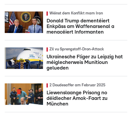
Wéinst dem Konflikt mam Iran
Donald Trump dementéiert
Enkpäss am Waffenarsenal a
menacéiert Informanten
Zil vu Sprengstoff-Dron-Attack
Ukrainesche Fliger zu Leipzig hat
méiglecherweis Munitioun
gelueden
2 Doudesaffer am Februar 2025
Liewenslaange Prisong no
déidlecher Amok-Faart zu
München