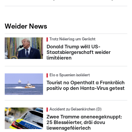
Weider News
Trotz Néierlag um Geriicht
Donald Trump wëll US-
Staatsbiergerschaft weider
limitéieren
Elo a Spuenien isoléiert
Tourist no Openthalt a Frankräich
positiv op den Hanta-Virus getest
Accident zu Gelsenkirchen (D)
Zwee Tramme aneneegeknuppt:
25 Blesséierter, dräi dovu
liewensgeféierlech