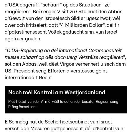
d'USA opgeruff, "schaarf" op dës Situatioun "ze
reagéieren". Bei senger Visitt zu Oslo huet den Abbas
d'Gewalt vun den israeelesch Siidler ugeschwat, wéi
awer och kritiséiert, datt "4 Milliarden Dollar", déi fir
d'palästinensescht Vollek geduecht sinn, vun Israel
agefruer goufen.
"
D'US-Regierung an déi international Communautéit
musse schaarf op dës dach uerg Verstéiss reagéieren
",
sot den Abbas, well dëst Virgoe verhënnert u sech dem
US-President seng Efforten a verstousse géint
internationaalt Recht.
Nach méi Kontroll am Westjordanland
Mat Hëllef vun der Arméi wëll Israel an der besater Regioun seng
Pläng ëmsetzen.
E Sonndeg hat de Sécherheetscabinet vun Israel
verschidde Mesuren guttgeheescht, déi d'Kontroll vun