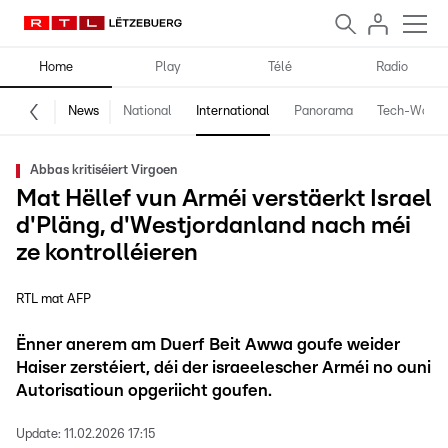
Home
Play
Télé
Radio
News
National
International
Panorama
Tech-World
Abbas kritiséiert Virgoen
Mat Hëllef vun Arméi verstäerkt Israel
d'Pläng, d'Westjordanland nach méi
ze kontrolléieren
RTL mat AFP
Ënner anerem am Duerf Beit Awwa goufe weider
Haiser zerstéiert, déi der israeelescher Arméi no ouni
Autorisatioun opgeriicht goufen.
Update:
11.02.2026 17:15