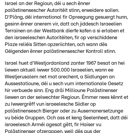
Israel an der Regioun, déi u sech ënner
palästinensescher Autoritéit stinn, erweidere sollen.
D'Pläng, déi international fir Opreegung gesuergt hunn,
gesinn ënner anerem vir, datt och jiddesch Israeelien
Terrainen an der Westbank dierfe kafen a si erlaben et
den israeeleschen Autoritéiten, fir op verschiddene
Plaze reliéis Sitten opzeriichten, och wann dës
Géigenden ënner palästinensescher Kontroll stinn.
Israel huet d'Westjordanland zanter 1967 besat an hei
liewen aktuell iwwer 500.000 Israeelien, wann ee
Westjerusalem net mat arechent, a Siidlungen an
Aussestatioune, déi u sech vum internationale Gesetz
hir verbuede sinn. Eng dräi Millioune Palästinenser
liewen an der selwechter Regioun. Ëmmer nees kënnt et
zu Iwwergrëff vun israeelesche Siidler op
palästinensesch Bierger oder zu Ausernanersetzunge
vu béide Gruppen. Och ass et keng Seelenheet, datt déi
israeelesch Arméi agesat gëtt, fir Haiser vu
Palästinenser ofzerappen, well dës aus der