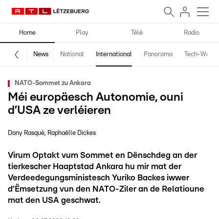
Home
Play
Télé
Radio
News
National
International
Panorama
Tech-World
NATO-Sommet zu Ankara
Méi europäesch Autonomie, ouni
d’USA ze verléieren
Dany Rasqué
Raphaëlle Dickes
Virum Optakt vum Sommet en Dënschdeg an der
tierkescher Haaptstad Ankara hu mir mat der
Verdeedegungsministesch Yuriko Backes iwwer
d’Ëmsetzung vun den NATO-Ziler an de Relatioune
mat den USA geschwat.