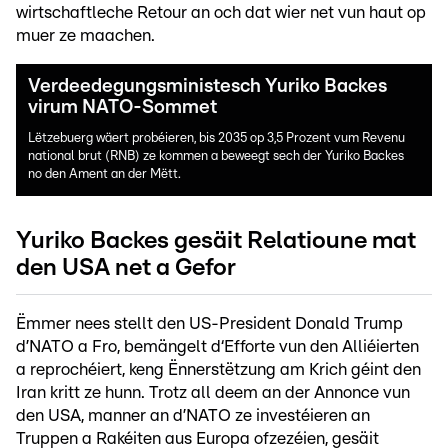
wirtschaftleche Retour an och dat wier net vun haut op
muer ze maachen.
Verdeedegungsministesch Yuriko Backes
virum NATO-Sommet
Lëtzebuerg wäert probéieren, bis 2035 op 3,5 Prozent vum Revenu
national brut (RNB) ze kommen a beweegt sech der Yuriko Backes
no den Ament an der Mëtt.
Yuriko Backes gesäit Relatioune mat
den USA net a Gefor
Ëmmer nees stellt den US-President Donald Trump
d’NATO a Fro, bemängelt d‘Efforte vun den Alliéierten
a reprochéiert, keng Ënnerstëtzung am Krich géint den
Iran kritt ze hunn. Trotz all deem an der Annonce vun
den USA, manner an d’NATO ze investéieren an
Truppen a Rakéiten aus Europa ofzezéien, gesäit