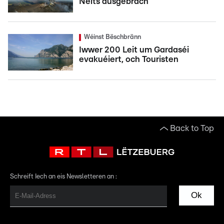
Neits ausgebrach
Wéinst Bëschbränn
Iwwer 200 Leit um Gardaséi
evakuéiert, och Touristen
Back to Top
Schreift Iech an eis Newsletteren an :
Ok