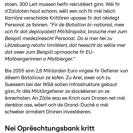
stoen. 300 Leit mussen heifir rekrutéiert ginn. Wéi fir
d‘Zaldoten haut schonn, wëll een och fir méi héich
Karriäre verschidde Krittären upasse fir dat néidegt
Personal ze fannen.
"Fir de Bataillon bi-national, mee
och fir dat deployabelt Militärspidol, brauche mer zum
Beispill medezinescht Personal. Do si mer hei zu
Lëtzebuerg relativ limitéiert, dat heescht do wëlle mer
dat awer zum Beispill opmaache fir EU-
Matbiergerinnen a Matbierger."
Bis 2055 sinn 2,6 Milliarden Euro virgesi fir Gefierer vun
dësem Batailloun ze kafen. Zu Arel, awer och zu
Suessem bei der WSA sollen Infrastrukture gebaut
ginn, fir dës Militärgefierer ze stockéieren an ze
ënnerhalen. An Zäite wou ee Krich ouni Dronen net méi
denkbar ass, wäert och de Grand-Duché a méi
schwéier arméiert Dronen investéieren.
Nei Oprëschtungsbank kritt