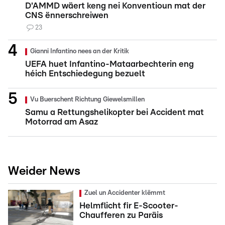
D'AMMD wäert keng nei Konventioun mat der
CNS ënnerschreiwen
23
Gianni Infantino nees an der Kritik
UEFA huet Infantino-Mataarbechterin eng
héich Entschiedegung bezuelt
Vu Buerschent Richtung Giewelsmillen
Samu a Rettungshelikopter bei Accident mat
Motorrad am Asaz
Weider News
Zuel un Accidenter klëmmt
Helmflicht fir E-Scooter-
Chaufferen zu Paräis