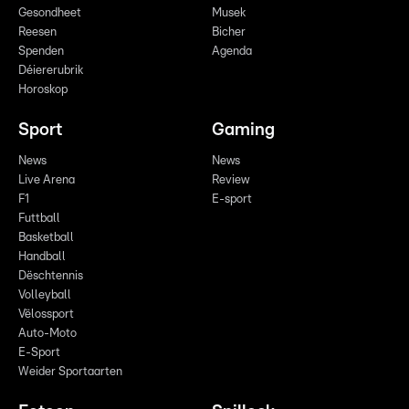
Gesondheet
Musek
Reesen
Bicher
Spenden
Agenda
Déiererubrik
Horoskop
Sport
Gaming
News
News
Live Arena
Review
F1
E-sport
Futtball
Basketball
Handball
Dëschtennis
Volleyball
Vëlossport
Auto-Moto
E-Sport
Weider Sportaarten