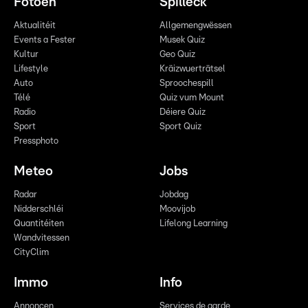
Fotoen
Spilleck
Aktualitéit
Allgemengwëssen
Events a Fester
Musek Quiz
Kultur
Geo Quiz
Lifestyle
Kräizwuerträtsel
Auto
Sproochespill
Télé
Quiz vum Mount
Radio
Déiere Quiz
Sport
Sport Quiz
Pressphoto
Meteo
Jobs
Radar
Jobdag
Nidderschléi
Moovijob
Quantitéiten
Lifelong Learning
Wandvitessen
CityClim
Immo
Info
Annoncen
Services de garde