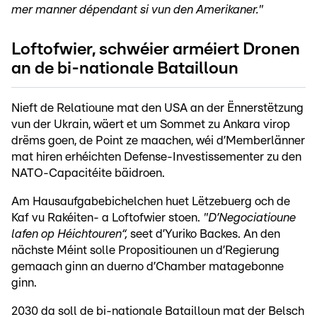
mer manner dépendant si vun den Amerikaner."
Loftofwier, schwéier arméiert Dronen
an de bi-nationale Batailloun
Nieft de Relatioune mat den USA an der Ënnerstëtzung
vun der Ukrain, wäert et um Sommet zu Ankara virop
drëms goen, de Point ze maachen, wéi d’Memberlänner
mat hiren erhéichten Defense-Investissementer zu den
NATO-Capacitéite bäidroen.
Am Hausaufgabebichelchen huet Lëtzebuerg och de
Kaf vu Rakéiten- a Loftofwier stoen.
"D’Negociatioune
lafen op Héichtouren“,
seet d’Yuriko Backes. An den
nächste Méint solle Propositiounen un d’Regierung
gemaach ginn an duerno d’Chamber matagebonne
ginn.
2030 da soll de bi-nationale Batailloun mat der Belsch