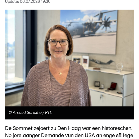
Update:
06.07.2026 19:30
©
Arnaud Serexhe / RTL
De Sommet zejoert zu Den Haag war een historeschen.
No jorelaanger Demande vun den USA an enge sëllege