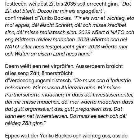
festleeën, wéi dëst Zil bis 2035 soll erreecht ginn.
"Dat
Zil, dat bleift. Dozou hu mir eis engagéiert"
,
confirméiert d’Yuriko Backes
. "Fir eis war et wichteg, elo
mol eppes, déi éischt Schrëtt, déi och misse kredibel
sinn, déi misse realistesch sinn. 2029 wäert d'NATO och
eng Midterm review maachen. 2029 wäerten och nei
NATO-Ziler nees festgeluecht ginn. 2028 wäerte mer
och Walen an eisem Land nees hunn.”
Deem wéilt een net virgräifen. Ausserdeem bräicht
alles seng Zäit, ënnersträicht
d’Verdeedegungsministesch.
“Do muss och d'Industrie
nokommen. Mir mussen Allianzen hunn. Mir misse
Partnerschafte maachen, fir dass déi Investissementer,
déi mir misse maachen, déi mer wäerte maachen, dass
dat gutt organiséiert ass, gutt preparéiert ass. Dat
kann een net iwwerstierzen. Do muss ee sech och déi
néideg Zäit ginn.”
Eppes wat der Yuriko Backes och wichteg ass, ass de