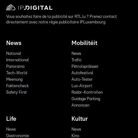
Vous souhaitez faire de la publicité sur RTL.lu ? Prenez contact
directement avec notre régie publicitaire IPLuxembourg
News
Mobilitéit
National
News
International
Trafic
Panorama
Pëtrolspräisser
Tech-World
Autofestival
Meenung
Auto-Tester
Faktencheck
Lux-Airport
Safety First
Radar-Kontrollen
Guidage Parking
Annoncen
Life
Kultur
News
News
Gastronomie
Kino