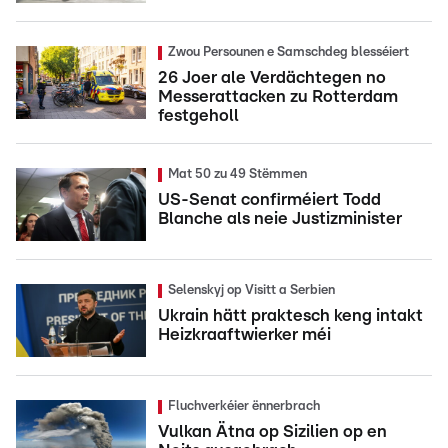
Zwou Persounen e Samschdeg blesséiert
26 Joer ale Verdächtegen no
Messerattacken zu Rotterdam
festgeholl
Mat 50 zu 49 Stëmmen
US-Senat confirméiert Todd
Blanche als neie Justizminister
Selenskyj op Visitt a Serbien
Ukrain hätt praktesch keng intakt
Heizkraaftwierker méi
Fluchverkéier ënnerbrach
Vulkan Ätna op Sizilien op en