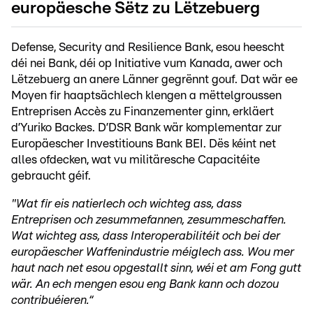
europäesche Sëtz zu Lëtzebuerg
Defense, Security and Resilience Bank, esou heescht
déi nei Bank, déi op Initiative vum Kanada, awer och
Lëtzebuerg an anere Länner gegrënnt gouf. Dat wär ee
Moyen fir haaptsächlech klengen a mëttelgroussen
Entreprisen Accès zu Finanzementer ginn, erkläert
d’Yuriko Backes. D’DSR Bank wär komplementar zur
Europäescher Investitiouns Bank BEI. Dës kéint net
alles ofdecken, wat vu militäresche Capacitéite
gebraucht géif.
"Wat fir eis natierlech och wichteg ass, dass
Entreprisen och zesummefannen, zesummeschaffen.
Wat wichteg ass, dass Interoperabilitéit och bei der
europäescher Waffenindustrie méiglech ass. Wou mer
haut nach net esou opgestallt sinn, wéi et am Fong gutt
wär. An ech mengen esou eng Bank kann och dozou
contribuéieren.“