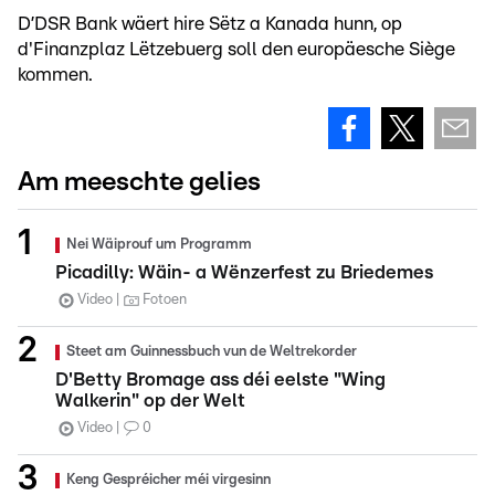
D’DSR Bank wäert
hire Sëtz a Kanada hunn, op
d'Finanzplaz Lëtzebuerg soll den europäesche Siège
kommen.
Am meeschte gelies
Nei Wäiprouf um Programm
Picadilly: Wäin- a Wënzerfest zu Briedemes
Video
Fotoen
Steet am Guinnessbuch vun de Weltrekorder
D'Betty Bromage ass déi eelste "Wing
Walkerin" op der Welt
Video
0
Keng Gespréicher méi virgesinn