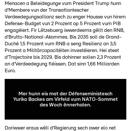
Menacen a Beleidegunge vum President Trump hunn
d’Membere vun der Transatlantescher
Verdeedegungsallianz sech zu enger Hausse vun hirem
Defense-Budget vun 2 Prozent op 5 Prozent vum PIB
engagéiert. Fir Lëtzebuerg iwwerdeems gëllt den RNB,
d’Brutto-National-Akommes. Bis 2035 soll de Grand-
Duché 1,5 Prozent vum RNB a seng Resilienz an 3,5
Prozent a Militärcapacitéiten investéieren. Hei steet
d’Trajectoire bis 2029. Bis dohinner sollen 2,3 Prozent
an d‘Verdeedegung fléissen. Dat sinn 1,66 Milliarden
Euro.
Mer hunn eis mat der Défenseministesch
Yuriko Backes am Virfeld vum NATO-Sommet
des Woch ënnerhalen.
Doriwwer eraus wëll d’Regierung sech awer elo net