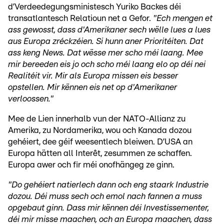
d’Verdeedegungsministesch Yuriko Backes déi
transatlantesch Relatioun net a Gefor.
"Ech mengen et
ass gewosst, dass d'Amerikaner sech wëlle lues a lues
aus Europa zréckzéien. Si hunn aner Prioritéiten. Dat
ass keng News. Dat wësse mer scho méi laang. Mee
mir bereeden eis jo och scho méi laang elo op déi nei
Realitéit vir. Mir als Europa missen eis besser
opstellen. Mir kënnen eis net op d'Amerikaner
verloossen."
Mee de Lien innerhalb vun der NATO-Allianz zu
Amerika, zu Nordamerika, wou och Kanada dozou
gehéiert, dee géif weesentlech bleiwen. D’USA an
Europa hätten all Interêt, zesummen ze schaffen.
Europa awer och fir méi onofhängeg ze ginn.
"Do gehéiert natierlech dann och eng staark Industrie
dozou. Déi muss sech och emol nach fannen a muss
opgebaut ginn. Dass mir kënnen déi Investissementer,
déi mir misse maachen, och an Europa maachen, dass