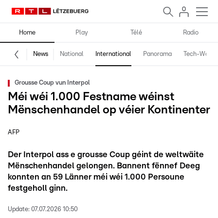
Home
Play
Télé
Radio
News
National
International
Panorama
Tech-World
Grousse Coup vun Interpol
Méi wéi 1.000 Festname wéinst
Mënschenhandel op véier Kontinenter
AFP
Der Interpol ass e grousse Coup géint de weltwäite
Mënschenhandel gelongen. Bannent fënnef Deeg
konnten an 59 Länner méi wéi 1.000 Persoune
festgeholl ginn.
Update:
07.07.2026 10:50