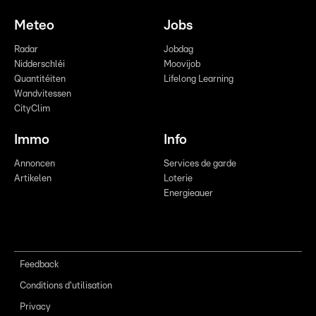
Meteo
Jobs
Radar
Jobdag
Nidderschléi
Moovijob
Quantitéiten
Lifelong Learning
Wandvitessen
CityClim
Immo
Info
Annoncen
Services de garde
Artikelen
Loterie
Energieauer
Feedback
Conditions d'utilisation
Privacy