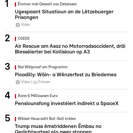
Ëmmer méi Gewalt vun Detenuen
Ugespaant Situatioun an de Lëtzebuerger
Prisongen
Video
CGDIS
Air Rescue am Asaz no Motorradsaccident, dräi
Blesséierter bei Kollisioun op A3
Nei Wäiprouf um Programm
Picadilly: Wäin- a Wënzerfest zu Briedemes
Video
Fotoen
Ronn 6 Milliounen Euro
Pensiounsfong investéiert indirekt a SpaceX
Wäisst Haus sollt Bal-Sall kréien
Trump muss ëmstriddenen Ëmbau no
Geriichtsurteel elo awer stoppen