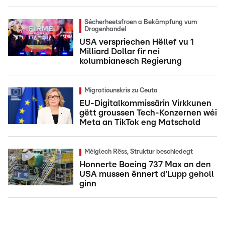
Sécherheetsfroen a Bekämpfung vum
Drogenhandel
USA verspriechen Hëllef vu 1
Milliard Dollar fir nei
kolumbianesch Regierung
Migratiounskris zu Ceuta
EU-Digitalkommissärin Virkkunen
gëtt groussen Tech-Konzernen wéi
Meta an TikTok eng Matschold
Méiglech Rëss, Struktur beschiedegt
Honnerte Boeing 737 Max an den
USA mussen ënnert d'Lupp geholl
ginn