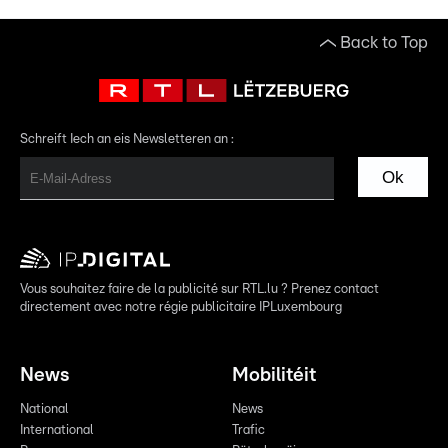
Back to Top
Schreift Iech an eis Newsletteren an :
Ok
Vous souhaitez faire de la publicité sur RTL.lu ? Prenez contact
directement avec notre régie publicitaire IPLuxembourg
News
Mobilitéit
National
News
International
Trafic