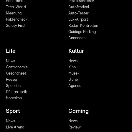
Panorama
Pëtrolspräisser
Tech-World
Autofestival
Meenung
Auto-Tester
Faktencheck
Lux-Airport
Safety First
Radar-Kontrollen
Guidage Parking
Annoncen
Life
Kultur
News
News
Gastronomie
Kino
Gesondheet
Musek
Reesen
Bicher
Spenden
Agenda
Déiererubrik
Horoskop
Sport
Gaming
News
News
Live Arena
Review