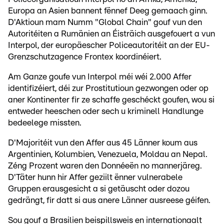
Europa an Asien bannent fënnef Deeg gemaach ginn.
D'Aktioun mam Numm "Global Chain" gouf vun den
Autoritéiten a Rumänien an Éisträich ausgefouert a vun
Interpol, der europäescher Policeautoritéit an der EU-
Grenzschutzagence Frontex koordinéiert.
Am Ganze goufe vun Interpol méi wéi 2.000 Affer
identifizéiert, déi zur Prostitutioun gezwongen oder op
aner Kontinenter fir ze schaffe geschéckt goufen, wou si
entweder heeschen oder sech u kriminell Handlunge
bedeelege missten.
D'Majoritéit vun den Affer aus 45 Länner koum aus
Argentinien, Kolumbien, Venezuela, Moldau an Nepal.
Zéng Prozent waren den Donnéeën no mannerjäreg.
D'Täter hunn hir Affer geziilt ënner vulnerabele
Gruppen erausgesicht a si getäuscht oder dozou
gedrängt, fir datt si aus anere Länner ausreese géifen.
Sou gouf a Brasilien beispillsweis en internationaalt