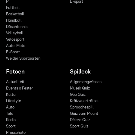
F1
E-sport
Futtball
Basketball
Handball
Dëschtennis
Volleyball
Vëlossport
Auto-Moto
E-Sport
Weider Sportaarten
Fotoen
Spilleck
Aktualitéit
Allgemengwëssen
Events a Fester
Musek Quiz
Kultur
Geo Quiz
Lifestyle
Kräizwuerträtsel
Auto
Sproochespill
Télé
Quiz vum Mount
Radio
Déiere Quiz
Sport
Sport Quiz
Pressphoto