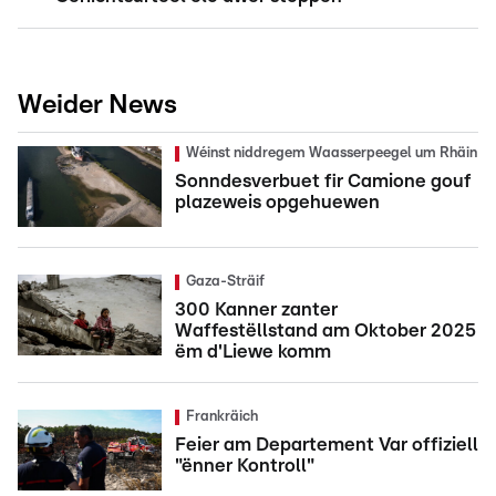
Weider News
Wéinst niddregem Waasserpeegel um Rhäin
Sonndesverbuet fir Camione gouf
plazeweis opgehuewen
Gaza-Sträif
300 Kanner zanter
Waffestëllstand am Oktober 2025
ëm d'Liewe komm
Frankräich
Feier am Departement Var offiziell
"ënner Kontroll"