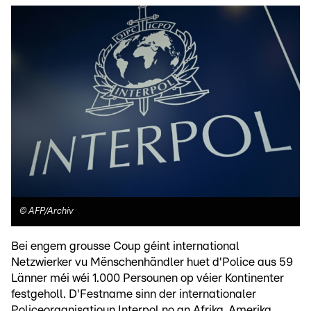
©
AFP/Archiv
Bei engem grousse Coup géint international
Netzwierker vu Mënschenhändler huet d'Police aus 59
Länner méi wéi 1.000 Persounen op véier Kontinenter
festgeholl. D'Festname sinn der internationaler
Policeorganisatioun Interpol no an Afrika, Amerika,