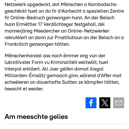
Netzwierk opgedeckt, dat Mënschen a Kambodscha
geschéckt huet an do fir d'Aarbecht a speziellen Zentre
fir Online-Bedruch gezwongen hunn. An der Belsch
hunn Ermëttler 17 Verdächteger festgeholl, déi
mannerjäreg Meedercher an Online-Netzwierker
rekrutéiert an dann zur Prostitutioun an der Belsch an a
Frankräich gezwongen hätten.
Mënschenhandel ass nach ëmmer eng vun der
lukratiivster Form vu Kriminalitéit weltwäit, huet
Interpol erkläert. All Joer géifen domat illegal
Milliarden-Ëmsätz gemaach ginn, wärend d'Affer mat
schwéieren an dauerhafte Suitten ze kämpfen hätten,
heescht et weider.
Am meeschte gelies