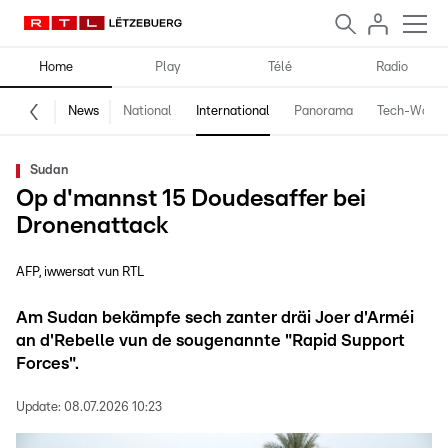
Home
Play
Télé
Radio
News
National
International
Panorama
Tech-World
Sudan
Op d'mannst 15 Doudesaffer bei
Dronenattack
AFP, iwwersat vun RTL
Am Sudan bekämpfe sech zanter dräi Joer d'Arméi
an d'Rebelle vun de sougenannte "Rapid Support
Forces".
Update:
08.07.2026 10:23