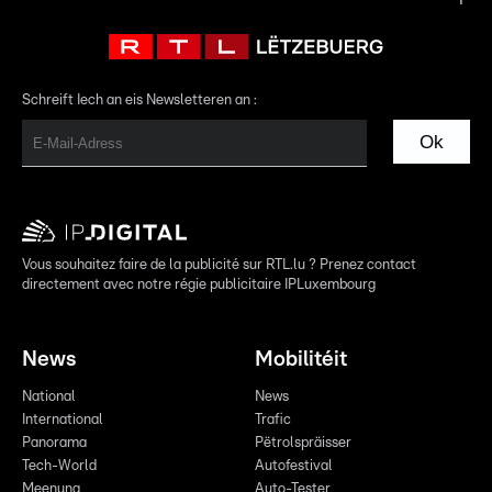
Schreift Iech an eis Newsletteren an :
Ok
Vous souhaitez faire de la publicité sur RTL.lu ? Prenez contact
directement avec notre régie publicitaire IPLuxembourg
News
Mobilitéit
National
News
International
Trafic
Panorama
Pëtrolspräisser
Tech-World
Autofestival
Meenung
Auto-Tester