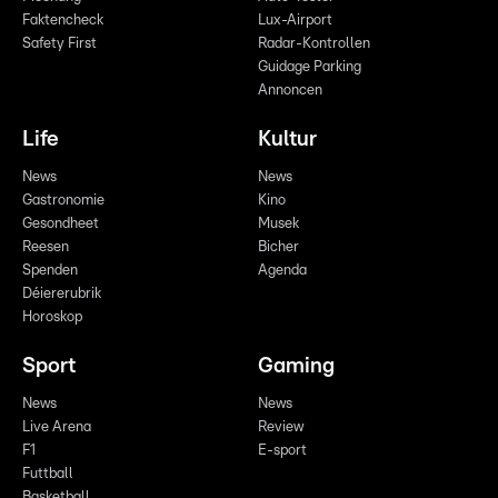
Faktencheck
Lux-Airport
Safety First
Radar-Kontrollen
Guidage Parking
Annoncen
Life
Kultur
News
News
Gastronomie
Kino
Gesondheet
Musek
Reesen
Bicher
Spenden
Agenda
Déiererubrik
Horoskop
Sport
Gaming
News
News
Live Arena
Review
F1
E-sport
Futtball
Basketball