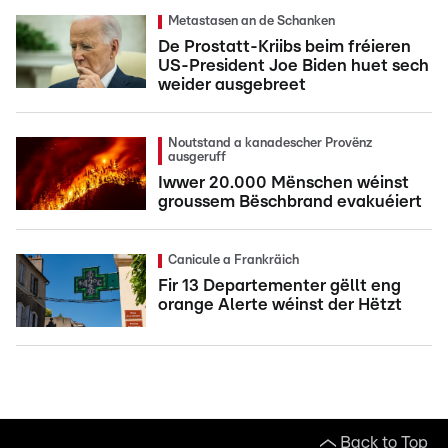
Metastasen an de Schanken
De Prostatt-Kriibs beim fréieren
US-President Joe Biden huet sech
weider ausgebreet
Noutstand a kanadescher Provënz
ausgeruff
Iwwer 20.000 Mënschen wéinst
groussem Bëschbrand evakuéiert
Canicule a Frankräich
Fir 13 Departementer gëllt eng
orange Alerte wéinst der Hëtzt
Back to Top