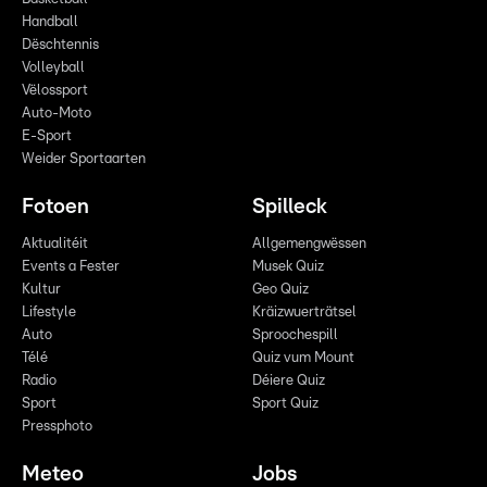
Handball
Dëschtennis
Volleyball
Vëlossport
Auto-Moto
E-Sport
Weider Sportaarten
Fotoen
Spilleck
Aktualitéit
Allgemengwëssen
Events a Fester
Musek Quiz
Kultur
Geo Quiz
Lifestyle
Kräizwuerträtsel
Auto
Sproochespill
Télé
Quiz vum Mount
Radio
Déiere Quiz
Sport
Sport Quiz
Pressphoto
Meteo
Jobs