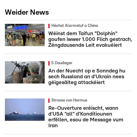
Weider News
Héchst Alarmstuf a China
Wéinst dem Taifun "Dolphin"
goufen iwwer 1.000 Flich gestrach,
Zéngdausende Leit evakuéiert
5 Doudeger
An der Nuecht op e Sonndeg hu
sech Russland an d'Ukrain nees
géigesäiteg attackéiert
Strooss vun Hormus
Re-Ouverture eréischt, wann
d'USA "all" d'Konditiounen
erfëllen, esou de Message vum
Iran