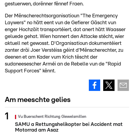
gestuerwen, dorënner fënnef Fraen.
Der Mënscherechtsorganisatioun "The Emergency
Laywers" no hätt eent vun de Gefierer Gäscht vun
enger Hochzäit transportéiert, dat anert hätt Waasser
geluede gehat. Wien hannert den Attacke stécht, wier
aktuell net gewosst. D'Organisatioun dokumentéiert
zanter dräi Joer Verstéiss géint d'Mënscherechter, zu
deenen et am Kader vum Krich tëscht der
sudaneesescher Arméi an de Rebelle vun de "Rapid
Support Forces" kënnt.
Am meeschte gelies
Vu Buerschent Richtung Giewelsmillen
SAMU a Rettungshelikopter bei Accident mat
Motorrad am Asaz