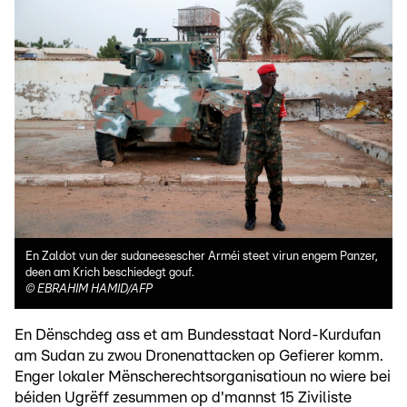
En Zaldot vun der sudaneesescher Arméi steet virun engem Panzer,
deen am Krich beschiedegt gouf.
©
EBRAHIM HAMID/AFP
En Dënschdeg ass et am Bundesstaat Nord-Kurdufan
am Sudan zu zwou Dronenattacken op Gefierer komm.
Enger lokaler Mënscherechtsorganisatioun no wiere bei
béiden Ugrëff zesummen op d'mannst 15 Ziviliste