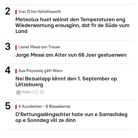
Vun 12 bis Hallefnuecht
Meteolux huet wéinst den Temperaturen eng
Wiederwarnung erausginn, dat fir de Süde vum
Land
Lionel Messi am Trauer
Jorge Messi am Alter vun 68 Joer gestuerwen
Aus Payconiq gëtt Wero
Nei Bezuelapp kënnt den 1. September op
Lëtzebuerg
Video
22
4 Accidenter - 8 Blesséierter
D'Rettungsdéngschter hate vun e Samschdeg
op e Sonndeg vill ze dinn