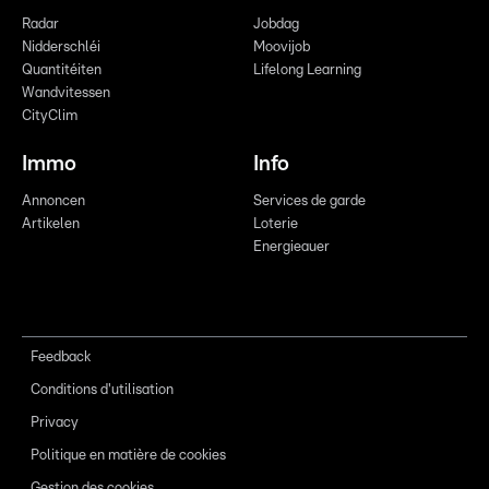
Radar
Jobdag
Nidderschléi
Moovijob
Quantitéiten
Lifelong Learning
Wandvitessen
CityClim
Immo
Info
Annoncen
Services de garde
Artikelen
Loterie
Energieauer
Feedback
Conditions d'utilisation
Privacy
Politique en matière de cookies
Gestion des cookies