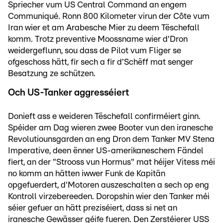
Spriecher vum US Central Command an engem
Communiqué. Ronn 800 Kilometer virun der Côte vum
Iran wier et am Arabesche Mier zu deem Tëschefall
komm. Trotz preventive Moossname wier d'Dron
weidergeflunn, sou dass de Pilot vum Fliger se
ofgeschoss hätt, fir sech a fir d'Schëff mat senger
Besatzung ze schützen.
Och US-Tanker aggresséiert
Donieft ass e weideren Tëschefall confirméiert ginn.
Spéider am Dag wieren zwee Booter vun den iranesche
Revolutiounsgarden an eng Dron dem Tanker MV Stena
Imperative, deen ënner US-amerikaneschem Fändel
fiert, an der "Strooss vun Hormus" mat héijer Vitess méi
no komm an hätten iwwer Funk de Kapitän
opgefuerdert, d'Motoren auszeschalten a sech op eng
Kontroll virzebereeden. Doropshin wier den Tanker méi
séier gefuer an hätt preziséiert, dass si net an
iranesche Gewässer géife fueren. Den Zerstéierer USS