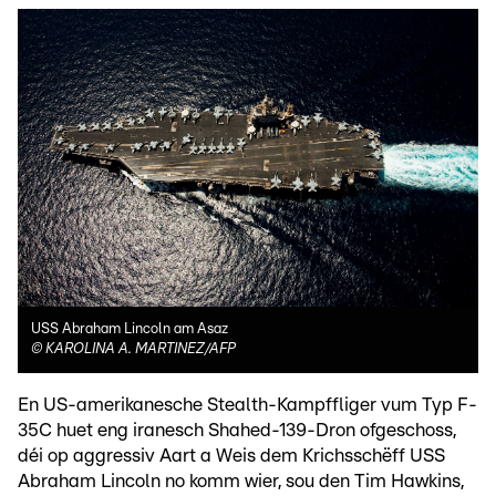
USS Abraham Lincoln am Asaz
©
KAROLINA A. MARTINEZ/AFP
En US-amerikanesche Stealth-Kampffliger vum Typ F-
35C huet eng iranesch Shahed-139-Dron ofgeschoss,
déi op aggressiv Aart a Weis dem Krichsschëff USS
Abraham Lincoln no komm wier, sou den Tim Hawkins,