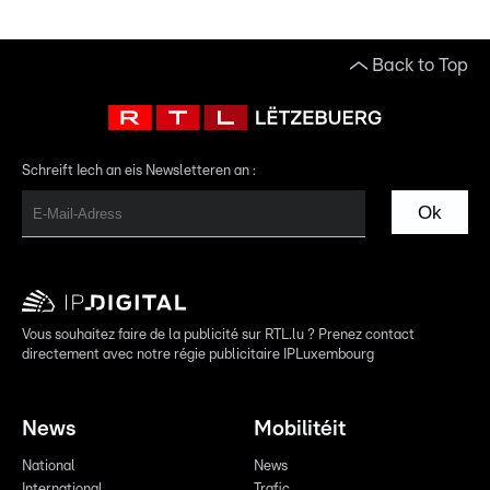
Back to Top
Schreift Iech an eis Newsletteren an :
Ok
Vous souhaitez faire de la publicité sur RTL.lu ? Prenez contact
directement avec notre régie publicitaire IPLuxembourg
News
Mobilitéit
National
News
International
Trafic