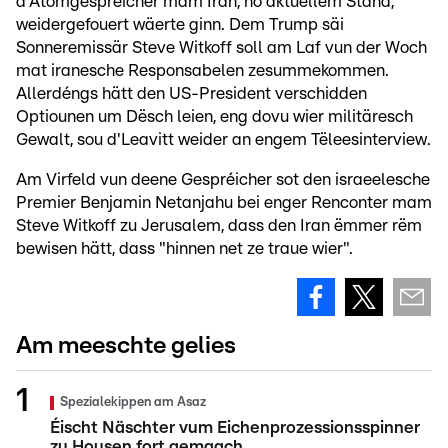
d'Atomgespréicher mam Iran, no aktuellem Stand,
weidergefouert wäerte ginn. Dem Trump säi
Sonneremissär Steve Witkoff soll am Laf vun der Woch
mat iranesche Responsabelen zesummekommen.
Allerdéngs hätt den US-President verschidden
Optiounen um Dësch leien, eng dovu wier militäresch
Gewalt, sou d'Leavitt weider an engem Tëleesinterview.
Am Virfeld vun deene Gespréicher sot den israeelesche
Premier Benjamin Netanjahu bei enger Renconter mam
Steve Witkoff zu Jerusalem, dass den Iran ëmmer rëm
bewisen hätt, dass "hinnen net ze traue wier".
Am meeschte gelies
Spezialekippen am Asaz
Éischt Näschter vum Eichenprozessionsspinner
zu Housen fort gemaach