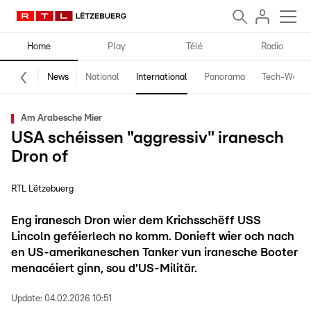
Home
Play
Télé
Radio
News
National
International
Panorama
Tech-World
Am Arabesche Mier
USA schéissen "aggressiv" iranesch
Dron of
RTL Lëtzebuerg
Eng iranesch Dron wier dem Krichsschëff USS
Lincoln geféierlech no komm. Donieft wier och nach
en US-amerikaneschen Tanker vun iranesche Booter
menacéiert ginn, sou d'US-Militär.
Update:
04.02.2026 10:51