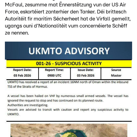
McFaul, zesumme mat Ënnerstëtzung vun der US Air
Force, eskortéiert zanterhier den Tanker. Déi brittesch
Autoritéit fir maritim Sécherheet hat de Virfall gemellt,
ugangs ouni d'Nationalitéit vum concernéierte Schëff
ze nennen.