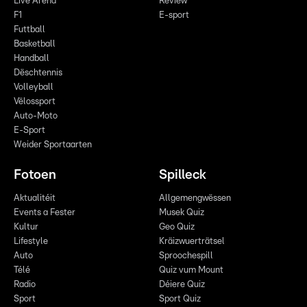
Live Arena
Review
F1
E-sport
Futtball
Basketball
Handball
Dëschtennis
Volleyball
Vëlossport
Auto-Moto
E-Sport
Weider Sportaarten
Fotoen
Spilleck
Aktualitéit
Allgemengwëssen
Events a Fester
Musek Quiz
Kultur
Geo Quiz
Lifestyle
Kräizwuerträtsel
Auto
Sproochespill
Télé
Quiz vum Mount
Radio
Déiere Quiz
Sport
Sport Quiz