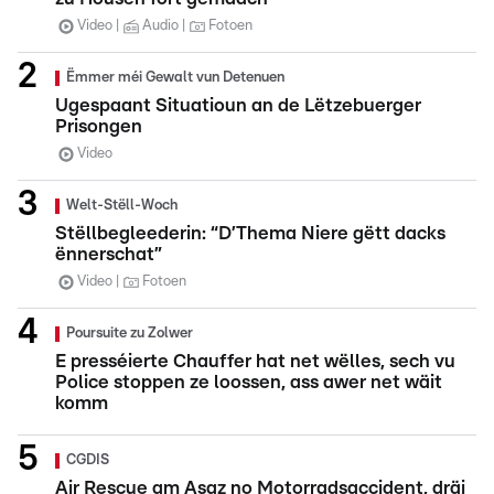
Video
Audio
Fotoen
Ëmmer méi Gewalt vun Detenuen
Ugespaant Situatioun an de Lëtzebuerger
Prisongen
Video
Welt-Stëll-Woch
Stëllbegleederin: “D’Thema Niere gëtt dacks
ënnerschat”
Video
Fotoen
Poursuite zu Zolwer
E presséierte Chauffer hat net wëlles, sech vu
Police stoppen ze loossen, ass awer net wäit
komm
CGDIS
Air Rescue am Asaz no Motorradsaccident, dräi