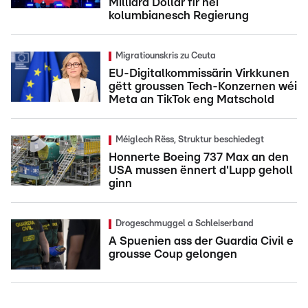
Milliard Dollar fir nei
kolumbianesch Regierung
Migratiounskris zu Ceuta
EU-Digitalkommissärin Virkkunen
gëtt groussen Tech-Konzernen wéi
Meta an TikTok eng Matschold
Méiglech Rëss, Struktur beschiedegt
Honnerte Boeing 737 Max an den
USA mussen ënnert d'Lupp geholl
ginn
Drogeschmuggel a Schleiserband
A Spuenien ass der Guardia Civil e
grousse Coup gelongen