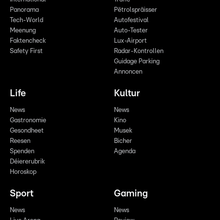
Panorama
Pëtrolspräisser
Tech-World
Autofestival
Meenung
Auto-Tester
Faktencheck
Lux-Airport
Safety First
Radar-Kontrollen
Guidage Parking
Annoncen
Life
Kultur
News
News
Gastronomie
Kino
Gesondheet
Musek
Reesen
Bicher
Spenden
Agenda
Déiererubrik
Horoskop
Sport
Gaming
News
News