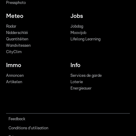
Pressphoto
Meteo
Jobs
Radar
Jobdag
Nidderschléi
Moovijob
Quantitéiten
Lifelong Learning
Wandvitessen
CityClim
Immo
Info
Annoncen
Services de garde
Artikelen
Loterie
Energieauer
Feedback
Conditions d'utilisation