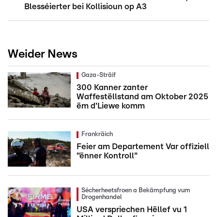
Blesséierter bei Kollisioun op A3
Weider News
Gaza-Sträif
300 Kanner zanter
Waffestëllstand am Oktober 2025
ëm d'Liewe komm
Frankräich
Feier am Departement Var offiziell
"ënner Kontroll"
Sécherheetsfroen a Bekämpfung vum
Drogenhandel
USA verspriechen Hëllef vu 1