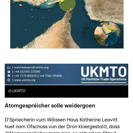
©
UKMTO
Atomgespréicher solle weidergoen
D'Spriecherin vum Wäissen Haus Katherine Leavitt
huet nom Ofschoss vun der Dron kloergestallt, dass